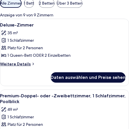
Verfügbare
Alle Zimmer
1 Bett
2 Betten
Über 3 Betten
Filter
für
Anzeige von 9 von 9 Zimmern
Zimmer
Alle
Ein Hotelzimmer mit einem großen Bet
14
Deluxe-Zimmer
Fotos
35 m²
für
1 Schlafzimmer
Deluxe-
Zimmer
Platz für 2 Personen
anzeigen
1 Queen-Bett ODER 2 Einzelbetten
Weitere
Weitere Details
Details
für
Daten auswählen und Preise sehen
Deluxe-
Zimmer
Alle
Ein Balkon mit Korbmöbeln, einer Ste
15
Premium-Doppel- oder -Zweibettzimmer, 1 Schlafzimmer,
Fotos
Poolblick
für
49 m²
Premium-
1 Schlafzimmer
Doppel-
Platz für 2 Personen
oder