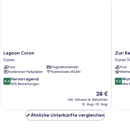
Lagoon Coron
Zuri Res
Lagoon
Zuri
Lagoon Coron
Zuri R
Coron
Resort
Coron
Coron T
Coron
Coron
Pool
Flughafentransfer
Pool
Town
Kostenlose Parkplätze
Kostenloses WLAN
Wellne
Proper
8.6
9.2
Hervorragend
Wun
8,6
9,2
von
von
305 Bewertungen
456 
10,
10,
Der
38 €
Hervorragend,
Wunder
Preis
305
456
inkl. Steuern & Gebühren
beträgt
12. Aug.–13. Aug.
Bewertungen
Bewert
38 €
Ähnliche Unterkünfte vergleichen