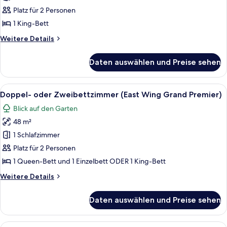
Zweibettzimmer
Platz für 2 Personen
(East
1 King-Bett
Wing
Weitere
Weitere Details
Grand
Details
Deluxe)
für
Daten auswählen und Preise sehen
Doppel-
anzeigen
oder
Zweibettzimmer
Alle
Ein modernes Hotelzimmer mit einem g
2
(East
Doppel- oder Zweibettzimmer (East Wing Grand Premier)
Fotos
Wing
Blick auf den Garten
Grand
für
Deluxe)
48 m²
Doppel-
oder
1 Schlafzimmer
Zweibettzimmer
Platz für 2 Personen
(East
1 Queen-Bett und 1 Einzelbett ODER 1 King-Bett
Wing
Weitere
Weitere Details
Grand
Details
Premier)
für
Daten auswählen und Preise sehen
Doppel-
anzeigen
oder
Zweibettzimmer
Alle
Ein Poolbereich mit Liegestühlen un