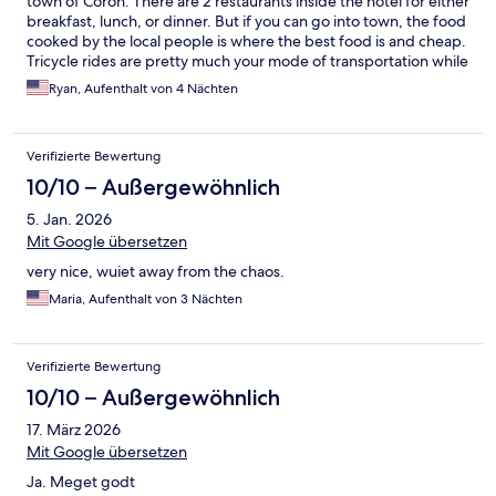
town of Coron. There are 2 restaurants inside the hotel for either
breakfast, lunch, or dinner. But if you can go into town, the food
cooked by the local people is where the best food is and cheap.
Tricycle rides are pretty much your mode of transportation while
youre there and its a great experience. The local people are
Ryan, Aufenthalt von 4 Nächten
wonderful and if you want tours at great prices and amazing
hospitality go to “Mathias Travel and Tours”. They are amazing!
Verifizierte Bewertung
10/10 – Außergewöhnlich
5. Jan. 2026
Mit Google übersetzen
very nice, wuiet away from the chaos.
Maria, Aufenthalt von 3 Nächten
Verifizierte Bewertung
10/10 – Außergewöhnlich
17. März 2026
Mit Google übersetzen
Ja. Meget godt