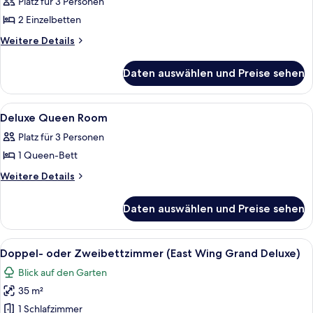
Platz für 3 Personen
für
2 Einzelbetten
Deluxe
Twin
Weitere
Weitere Details
Details
Room
für
anzeigen
Daten auswählen und Preise sehen
Deluxe
Twin
Room
Alle
Hochwertige Bettwaren, Zimmersafe, 
7
Deluxe Queen Room
Fotos
Platz für 3 Personen
für
1 Queen-Bett
Deluxe
Queen
Weitere
Weitere Details
Details
Room
für
anzeigen
Daten auswählen und Preise sehen
Deluxe
Queen
Room
Alle
Ein Hotelzimmer mit einem großen Bet
2
Doppel- oder Zweibettzimmer (East Wing Grand Deluxe)
Fotos
Blick auf den Garten
für
35 m²
Doppel-
oder
1 Schlafzimmer