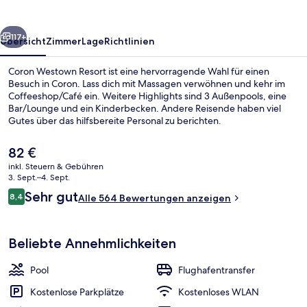
rück
Weiter
117+
Übersicht
Zimmer
Lage
Richtlinien
Coron Westown Resort ist eine hervorragende Wahl für einen
Besuch in Coron. Lass dich mit Massagen verwöhnen und kehr im
Coffeeshop/Café ein. Weitere Highlights sind 3 Außenpools, eine
Bar/Lounge und ein Kinderbecken. Andere Reisende haben viel
Gutes über das hilfsbereite Personal zu berichten.
Der
82 €
aktuelle
inkl. Steuern & Gebühren
Preis
3. Sept.–4. Sept.
Außenbereich
beträgt
Bewertungen
Sehr gut
8,4
Alle 564 Bewertungen anzeigen
82 €.
8,4 von 10.
Beliebte Annehmlichkeiten
Pool
Flughafentransfer
Kostenlose Parkplätze
Kostenloses WLAN