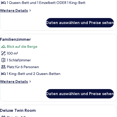
-
1 Queen-Bett und 1 Einzelbett ODER 1 King-Bett
Zweibettzimmer,
Weitere
Weitere Details
1
Details
für
Schlafzimmer,
Daten auswählen und Preise sehen
Premium-
Poolblick
Doppel-
anzeigen
oder
Alle
Ein Hotelzimmer mit einem großen Bett
17
-
Familienzimmer
Fotos
Zweibettzimmer,
Blick auf die Berge
1
für
Schlafzimmer,
100 m²
Familienzimmer
Poolblick
anzeigen
1 Schlafzimmer
Platz für 6 Personen
1 King-Bett und 2 Queen-Betten
Weitere
Weitere Details
Details
für
Daten auswählen und Preise sehen
Familienzimmer
Alle
Hochwertige Bettwaren, Zimmersafe, 
6
Deluxe Twin Room
Fotos