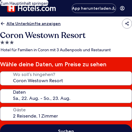
Zum Hauptinhalt springen
App herunterladen
Alle Unterkünfte anzeigen
Coron Westown Resort
3.0-
Sterne-
Hotel für Familien in Coron mit 3 Außenpools und Restaurant
Unterkunft
Wähle deine Daten, um Preise zu sehen
Wo soll’s hingehen?
Daten
Gäste
Suchen