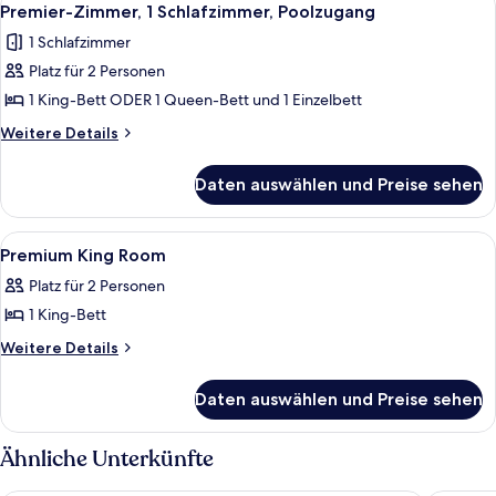
1
(East
Premier-Zimmer, 1 Schlafzimmer, Poolzugang
Fotos
Wing
1 Schlafzimmer
Grand
für
Premier)
Platz für 2 Personen
Premier-
Zimmer,
1 King-Bett ODER 1 Queen-Bett und 1 Einzelbett
1
Weitere
Weitere Details
Schlafzimmer,
Details
für
Poolzugang
Daten auswählen und Preise sehen
Premier-
anzeigen
Zimmer,
1
Alle
Ein Badezimmer mit Duschkabine aus 
2
Schlafzimmer,
Premium King Room
Fotos
Poolzugang
Platz für 2 Personen
für
1 King-Bett
Premium
King
Weitere
Weitere Details
Details
Room
für
anzeigen
Daten auswählen und Preise sehen
Premium
King
Room
Ähnliche Unterkünfte