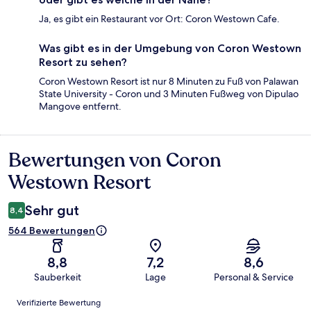
Ja, es gibt ein Restaurant vor Ort: Coron Westown Cafe.
Was gibt es in der Umgebung von Coron Westown
Resort zu sehen?
Coron Westown Resort ist nur 8 Minuten zu Fuß von Palawan
State University - Coron und 3 Minuten Fußweg von Dipulao
Mangove entfernt.
Bewertungen von Coron
Bewertungen
Westown Resort
Sehr gut
8,4
564 Bewertungen
8,8
7,2
8,6
Sauberkeit
Lage
Personal & Service
Bewertungen
Verifizierte Bewertung