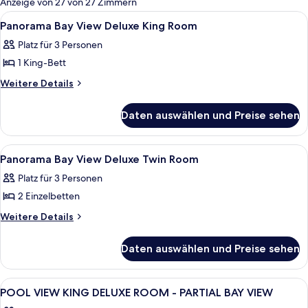
Anzeige von 27 von 27 Zimmern
Zimmer
Alle
Hochwertige Bettwaren, Minibar, Zim
3
Panorama Bay View Deluxe King Room
Fotos
Platz für 3 Personen
für
1 King-Bett
Panorama
Bay
Weitere
Weitere Details
Details
View
für
Deluxe
Daten auswählen und Preise sehen
Panorama
King
Bay
Room
View
Alle
Hochwertige Bettwaren, Minibar, Zim
2
Deluxe
anzeigen
Panorama Bay View Deluxe Twin Room
Fotos
King
Platz für 3 Personen
Room
für
2 Einzelbetten
Panorama
Bay
Weitere
Weitere Details
Details
View
für
Deluxe
Daten auswählen und Preise sehen
Panorama
Twin
Bay
Room
View
Alle
Ein Hotelzimmer mit Bett, Schreibtisch
6
Deluxe
anzeigen
POOL VIEW KING DELUXE ROOM - PARTIAL BAY VIEW
Fotos
Twin