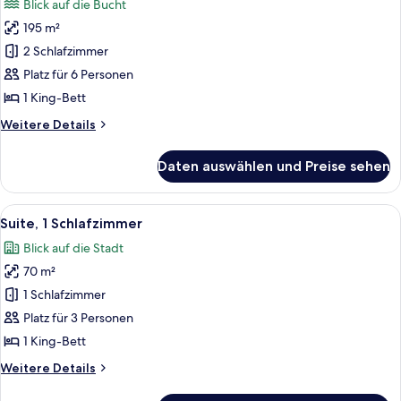
Blick auf die Bucht
für
195 m²
Suite,
2 Schlafzimmer,
2 Schlafzimmer
Buchtblick
Platz für 6 Personen
(Ambassador)
1 King-Bett
anzeigen
Weitere
Weitere Details
Details
für
Daten auswählen und Preise sehen
Suite,
2 Schlafzimmer,
Buchtblick
Alle
Ein modernes Hotelzimmer mit Bett, Fla
4
(Ambassador)
Suite, 1 Schlafzimmer
Fotos
Blick auf die Stadt
für
70 m²
Suite,
1
1 Schlafzimmer
Schlafzimmer
Platz für 3 Personen
anzeigen
1 King-Bett
Weitere
Weitere Details
Details
für