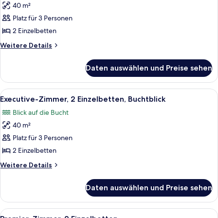
40 m²
Executive-
Zimmer,
Platz für 3 Personen
2 Einzelbetten
2 Einzelbetten
anzeigen
Weitere
Weitere Details
Details
für
Daten auswählen und Preise sehen
Executive-
Zimmer,
2 Einzelbetten
Alle
Ein Hotelzimmer mit zwei Betten, eine
5
Executive-Zimmer, 2 Einzelbetten, Buchtblick
Fotos
Blick auf die Bucht
für
40 m²
Executive-
Zimmer,
Platz für 3 Personen
2 Einzelbetten,
2 Einzelbetten
Buchtblick
Weitere
Weitere Details
anzeigen
Details
für
Daten auswählen und Preise sehen
Executive-
Zimmer,
2 Einzelbetten,
Alle
Ein modernes Hotelzimmer mit einem gr
4
Buchtblick