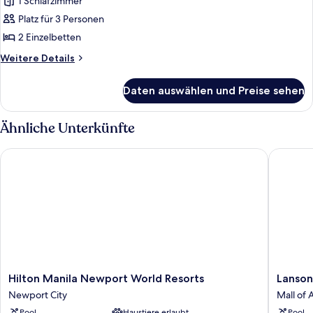
Zimmer,
1 Schlafzimmer
2 Einzelbetten,
Platz für 3 Personen
Poolblick
2 Einzelbetten
anzeigen
Weitere
Weitere Details
Details
für
Daten auswählen und Preise sehen
Deluxe-
Zimmer,
2 Einzelbetten,
Ähnliche Unterkünfte
Poolblick
Hilton Manila Newport World Resorts
Lanson P
Hilton
Lanson
Hilton Manila Newport World Resorts
Lanson
Manila
Place
Newport City
Mall of 
Newport
Mall
Pool
Haustiere erlaubt
Pool