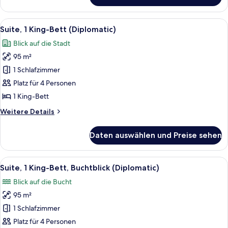
Zimmer,
1 King-
Alle
Ein modernes Hotelzimmer mit großem 
6
Bett,
Suite, 1 King-Bett (Diplomatic)
Fotos
Buchtblick
Blick auf die Stadt
für
95 m²
Suite,
1 King-
1 Schlafzimmer
Bett
Platz für 4 Personen
(Diplomatic)
1 King-Bett
anzeigen
Weitere
Weitere Details
Details
für
Daten auswählen und Preise sehen
Suite,
1 King-
Bett
Alle
Ein modernes Hotelzimmer mit einem g
6
(Diplomatic)
Suite, 1 King-Bett, Buchtblick (Diplomatic)
Fotos
Blick auf die Bucht
für
95 m²
Suite,
1 King-
1 Schlafzimmer
Bett,
Platz für 4 Personen