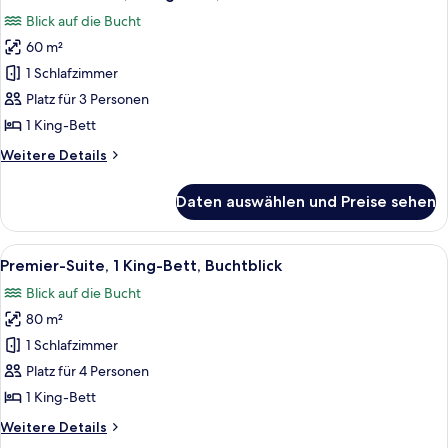
Fotos
Blick auf die Bucht
für
60 m²
Premier-
Zimmer,
1 Schlafzimmer
1 King-
Platz für 3 Personen
Bett,
1 King-Bett
Buchtblick
Weitere
Weitere Details
anzeigen
Details
für
Daten auswählen und Preise sehen
Premier-
Zimmer,
1 King-
Alle
Ein Hotelzimmer mit einem großen Bet
8
Bett,
Premier-Suite, 1 King-Bett, Buchtblick
Fotos
Buchtblick
Blick auf die Bucht
für
80 m²
Premier-
Suite,
1 Schlafzimmer
1 King-
Platz für 4 Personen
Bett,
1 King-Bett
Buchtblick
Weitere
Weitere Details
anzeigen
Details