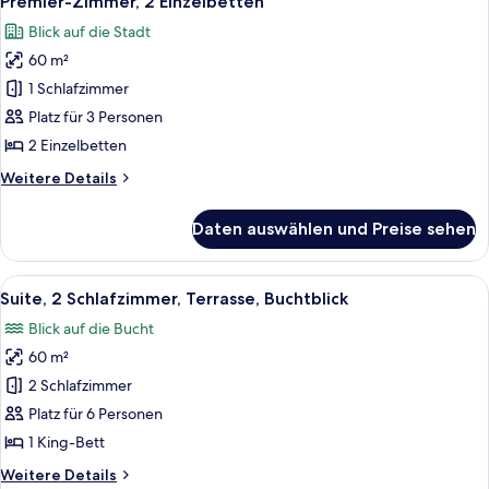
Premier-Zimmer, 2 Einzelbetten
Fotos
Blick auf die Stadt
für
60 m²
Premier-
Zimmer,
1 Schlafzimmer
2 Einzelbetten
Platz für 3 Personen
anzeigen
2 Einzelbetten
Weitere
Weitere Details
Details
für
Daten auswählen und Preise sehen
Premier-
Zimmer,
2 Einzelbetten
Alle
Ein modernes Hotelzimmer mit einem gr
8
Suite, 2 Schlafzimmer, Terrasse, Buchtblick
Fotos
Blick auf die Bucht
für
60 m²
Suite,
2 Schlafzimmer,
2 Schlafzimmer
Terrasse,
Platz für 6 Personen
Buchtblick
1 King-Bett
anzeigen
Weitere
Weitere Details