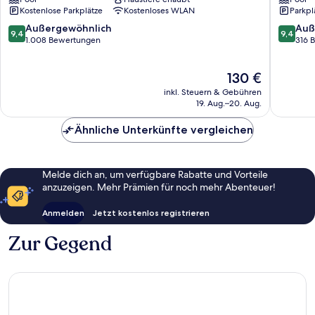
World
of
Kostenlose Parkplätze
Kostenloses WLAN
Parkpl
Resorts
Asia
Newport
Manila
9.4
9.4
Außergewöhnlich
Auß
9,4
9,4
City
Mall
von
von
1.008 Bewertungen
316 
of
10,
10,
Asia
Außergewöhnlich,
Außerge
Der
130 €
Komple
1.008
316
Preis
Bewertungen
Bewert
inkl. Steuern & Gebühren
beträgt
19. Aug.–20. Aug.
130 €
Ähnliche Unterkünfte vergleichen
Melde dich an, um verfügbare Rabatte und Vorteile
anzuzeigen. Mehr Prämien für noch mehr Abenteuer!
Anmelden
Jetzt kostenlos registrieren
Zur Gegend