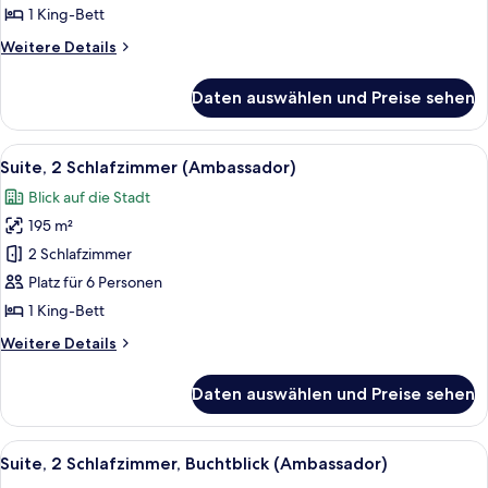
Buchtblick
1 King-Bett
(Diplomatic)
Weitere
Weitere Details
anzeigen
Details
für
Daten auswählen und Preise sehen
Suite,
1 King-
Bett,
Alle
Ein modernes Hotelzimmer mit einem gr
7
Buchtblick
Suite, 2 Schlafzimmer (Ambassador)
Fotos
(Diplomatic)
Blick auf die Stadt
für
195 m²
Suite,
2 Schlafzimmer
2 Schlafzimmer
(Ambassador)
Platz für 6 Personen
anzeigen
1 King-Bett
Weitere
Weitere Details
Details
für
Daten auswählen und Preise sehen
Suite,
2 Schlafzimmer
(Ambassador)
Alle
Suite, 2 Schlafzimmer, Buchtblick (A
6
Suite, 2 Schlafzimmer, Buchtblick (Ambassador)
Fotos