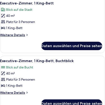
Alle
5
Bett,
Executive-Zimmer, 1 King-Bett
Fotos
Buchtblick
Blick auf die Stadt
für
40 m²
Executive-
Zimmer,
Platz für 3 Personen
1 King-
1 King-Bett
Bett
Weitere
Weitere Details
anzeigen
Details
für
Daten auswählen und Preise sehen
Executive-
Zimmer,
1 King-
Alle
Ein modernes Hotelzimmer mit einem gr
4
Bett
Executive-Zimmer, 1 King-Bett, Buchtblick
Fotos
Blick auf die Bucht
für
40 m²
Executive-
Zimmer,
Platz für 3 Personen
1 King-
1 King-Bett
Bett,
Weitere
Weitere Details
Buchtblick
Details
anzeigen
für
Daten auswählen und Preise sehen
Executive-