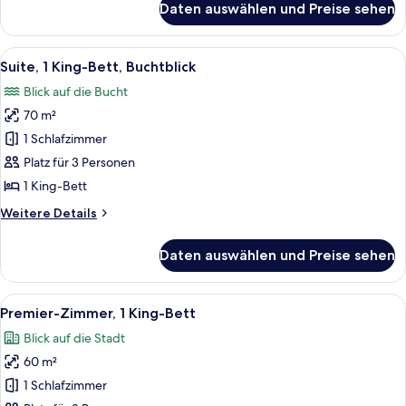
Daten auswählen und Preise sehen
Suite,
1
Schlafzimmer
Alle
Ein modernes Hotelzimmer mit einem gr
6
Suite, 1 King-Bett, Buchtblick
Fotos
Blick auf die Bucht
für
70 m²
Suite,
1 King-
1 Schlafzimmer
Bett,
Platz für 3 Personen
Buchtblick
1 King-Bett
anzeigen
Weitere
Weitere Details
Details
für
Daten auswählen und Preise sehen
Suite,
1 King-
Bett,
Alle
Ein modernes Hotelzimmer mit einem g
6
Buchtblick
Premier-Zimmer, 1 King-Bett
Fotos
Blick auf die Stadt
für
60 m²
Premier-
Zimmer,
1 Schlafzimmer