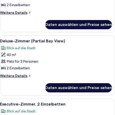
2 Einzelbetten
2 Einzelbetten
anzeigen
Weitere
Weitere Details
Details
für
Daten auswählen und Preise sehen
Deluxe-
Zimmer,
2 Einzelbetten
Alle
Ein Hotelzimmer mit zwei Betten, eine
6
Deluxe-Zimmer (Partial Bay View)
Fotos
Blick auf die Stadt
für
40 m²
Deluxe-
Zimmer
Platz für 3 Personen
(Partial
2 Einzelbetten
Bay
Weitere
Weitere Details
View)
Details
anzeigen
für
Daten auswählen und Preise sehen
Deluxe-
Zimmer
(Partial
Alle
Ein Hotelzimmer mit zwei Betten, eine
5
Bay
Executive-Zimmer, 2 Einzelbetten
Fotos
View)
Blick auf die Stadt
für