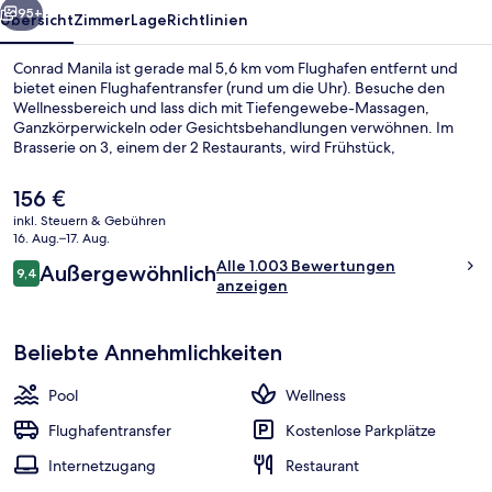
95+
Übersicht
Zimmer
Lage
Richtlinien
Conrad Manila ist gerade mal 5,6 km vom Flughafen entfernt und
bietet einen Flughafentransfer (rund um die Uhr). Besuche den
Wellnessbereich und lass dich mit Tiefengewebe-Massagen,
Ganzkörperwickeln oder Gesichtsbehandlungen verwöhnen. Im
Brasserie on 3, einem der 2 Restaurants, wird Frühstück,
Mittagessen und Abendessen serviert. Als weitere Highlights bietet
dieses Hotel im luxuriösen Stil einen Außenpool, eine Poolbar und
Der
156 €
einen rund um die Uhr geöffneten Fitnessbereich. Andere Reisende
aktuelle
inkl. Steuern & Gebühren
lieben das hilfsbereite Personal und die Lage.
Preis
16. Aug.–17. Aug.
Presidential-Suite | Ausblick vom Zim
beträgt
Bewertungen
Alle 1.003 Bewertungen
Außergewöhnlich
156 €.
9,4
9,4 von 10.
anzeigen
Beliebte Annehmlichkeiten
Pool
Wellness
Flughafentransfer
Kostenlose Parkplätze
Internetzugang
Restaurant