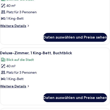
für
40 m²
Deluxe-
Zimmer,
Platz für 3 Personen
1 King-
1 King-Bett
Bett
Weitere
Weitere Details
anzeigen
Details
für
Daten auswählen und Preise sehen
Deluxe-
Zimmer,
1 King-
Alle
Ein Hotelzimmer mit einem großen Bett
7
Bett
Deluxe-Zimmer, 1 King-Bett, Buchtblick
Fotos
Blick auf die Stadt
für
40 m²
Deluxe-
Zimmer,
Platz für 3 Personen
1 King-
1 King-Bett
Bett,
Weitere
Weitere Details
Buchtblick
Details
anzeigen
für
Daten auswählen und Preise sehen
Deluxe-
Zimmer,
1 King-
Ein Hotelzimmer mit einem großen Bett