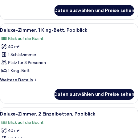
Details
für
Daten auswählen und Preise sehen
Suite,
2 Schlafzimmer,
Terrasse,
Alle
Ein modernes Hotelzimmer mit einem gr
5
Buchtblick
Deluxe-Zimmer, 1 King-Bett, Poolblick
Fotos
Blick auf die Bucht
für
40 m²
Deluxe-
Zimmer,
1 Schlafzimmer
1 King-
Platz für 3 Personen
Bett,
1 King-Bett
Poolblick
Weitere
Weitere Details
anzeigen
Details
für
Daten auswählen und Preise sehen
Deluxe-
Zimmer,
1 King-
Alle
Ein Hotelzimmer mit zwei Betten, eine
4
Bett,
Deluxe-Zimmer, 2 Einzelbetten, Poolblick
Fotos
Poolblick
Blick auf die Bucht
für
40 m²
Deluxe-