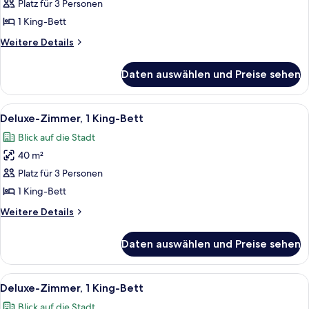
Platz für 3 Personen
Room
für
1 King-Bett
POOL
VIEW
Weitere
Weitere Details
Details
KING
für
DELUXE
Daten auswählen und Preise sehen
POOL
ROOM
VIEW
-
KING
Alle
Ein modernes Hotelzimmer mit einem g
9
DELUXE
PARTIAL
Deluxe-Zimmer, 1 King-Bett
Fotos
ROOM
BAY
Blick auf die Stadt
-
für
VIEW
PARTIAL
40 m²
Deluxe-
anzeigen
BAY
Zimmer,
Platz für 3 Personen
VIEW
1 King-
1 King-Bett
Bett
Weitere
Weitere Details
anzeigen
Details
für
Daten auswählen und Preise sehen
Deluxe-
Zimmer,
1 King-
Alle
Ein Hotelzimmer mit einem großen Bett
7
Bett
Deluxe-Zimmer, 1 King-Bett
Fotos
Blick auf die Stadt