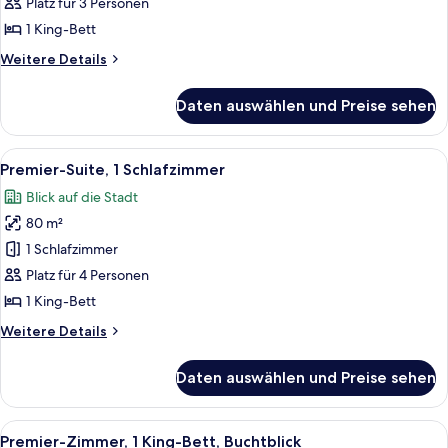
1 King-
Platz für 3 Personen
Bett
1 King-Bett
anzeigen
Weitere
Weitere Details
Details
für
Daten auswählen und Preise sehen
Premier-
Zimmer,
1 King-
Alle
Ein modernes Hotelzimmer mit Bett, Na
7
Bett
Premier-Suite, 1 Schlafzimmer
Fotos
Blick auf die Stadt
für
80 m²
Premier-
Suite,
1 Schlafzimmer
1
Platz für 4 Personen
Schlafzimmer
1 King-Bett
anzeigen
Weitere
Weitere Details
Details
für
Daten auswählen und Preise sehen
Premier-
Suite,
1
Alle
Ein modernes Hotelzimmer mit einem 
5
Schlafzimmer
Premier-Zimmer, 1 King-Bett, Buchtblick