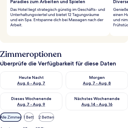
Paradies zum Arbeiten und Spielen
Divers
Das Hotel liegt strategisch günstig im Geschäfts- und
Genieße
Unterhaltungsviertel und bietet 12 Tagungsräume
einen Ha
und ein Spa. Entspanne dich bei Massagen nach der
und nimm
Arbeit.
Frühstüc
Zimmeroptionen
Überprüfe die Verfügbarkeit für diese Daten
Überprüfe die Verfügbarkeit für heute Nacht, Aug. 6 - Aug. 7.
Überprüfe die Verfügbarkeit f
Heute Nacht
Morgen
Aug. 6 - Aug. 7
Aug. 7 - Aug. 8
Überprüfe die Verfügbarkeit für dieses Wochenende, Aug. 7 - 
Überprüfe die Verfügbarkeit f
Dieses Wochenende
Nächstes Wochenende
Aug. 7 - Aug. 9
Aug. 14 - Aug. 16
Verfügbare
Alle Zimmer
1 Bett
2 Betten
Filter
für