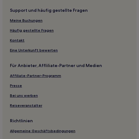
Hotels nahe Skála Gialoú
Support und häufig gestellte Fragen
Hotels nahe Faneromeni Kloster
Meine Buchungen
Κynopiastes Hotels
Hotels nahe Kaminia Strand
Häufig gestellte Fragen
Hotels nahe Kánoulas Strand
Kontakt
Boïkátika Hotels
Eine Unterkunft bewerten
Korakádes Hotels
Für Anbieter, Affliliate-Partner und Medien
Hotels nahe Strand Voutoumi
Affiliate-Partner-Programm
Káto Pavliána Hotels
Presse
Ieromónachos Hotels
Hotels nahe Kipos Strand
Bei uns werben
Hotels nahe Issos Beach
Reiseveranstalter
Hotels nahe Strand von Avlaki
Richtlinien
Roumanádes Hotels
Allgemeine Geschäftsbedingungen
Hotels nahe Leverechio