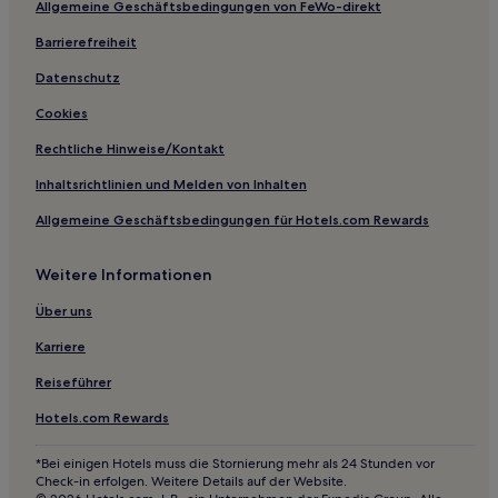
Allgemeine Geschäftsbedingungen von FeWo-direkt
Hotels nahe Muschelmuseum Korfu
Barrierefreiheit
Paxos Hotels
Kourteika Hotels
Datenschutz
Katsimátika Hotels
Cookies
Hotels nahe Moraitika Strand
Rechtliche Hinweise/Kontakt
Hotels nahe Strand von Kavos
Inhaltsrichtlinien und Melden von Inhalten
Hotels nahe Antike römische Bäder
Allgemeine Geschäftsbedingungen für Hotels.com Rewards
Hotels nahe Capo di Korfu
Weitere Informationen
Hotels nahe Santa Barbara Strand
Melíkia Hotels
Über uns
Makrátika Hotels
Karriere
Hotels nahe Lákkos
Reiseführer
Hotels mit Pool in Skala
Hotels.com Rewards
Hotels mit Parkplatz in Benitses
*Bei einigen Hotels muss die Stornierung mehr als 24 Stunden vor
Familien in Benitses
Check-in erfolgen. Weitere Details auf der Website.