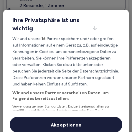
2 Reisende, 1 Zimmer
Ich reise geschäftlich
Ihre Privatsphäre ist uns
wichtig
Suchen
Wir und unsere
16
Partner speichern und/ oder greifen
auf Informationen auf einem Gerät zu, z.B. auf eindeutige
Kostenlose Stornierung bei
Kennungen in Cookies, um personenbezogene Daten zu
verarbeiten. Sie können Ihre Präferenzen akzeptieren
Planänderungen
oder verwalten. Klicken Sie dazu bitte unten oder
besuchen Sie jederzeit die Seite der Datenschutzrichtlinie.
Verdiene Prämien für jede
Diese Präferenzen werden unseren Partnern signalisiert
wahrgenommene Übernachtung
und haben keinen Einfluss auf Surfdaten.
Wir und unsere Partner verarbeiten Daten, um
Mehr sparen mit Preisen für Mitglieder
Folgendes bereitzustellen:
Verwendung genauer Standortdaten. Endgeräteeigenschaften zur
Identifikation aktiv abfragen. Speichern von oder Zugriff auf
Informationen auf einem Endgerät. Personalisierte Werbung und
Inhalte, Messung von Werbeleistung und der Performance von Inhalten,
Überprüfe die Preise für diese Daten
Zielgruppenforschung sowie Entwicklung und Verbesserung von
Akzeptieren
Angeboten.