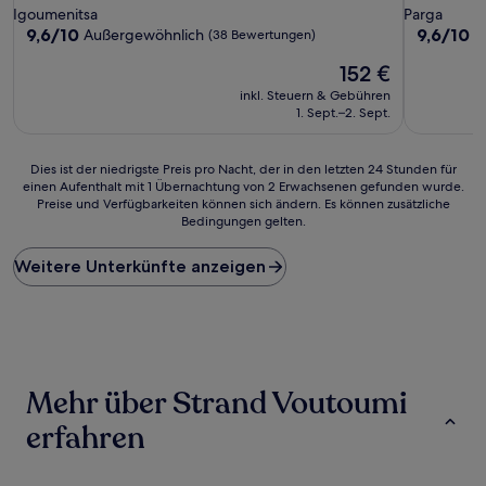
Sterne-
Sterne-
Igoumenitsa
Parga
Unterkunft
Unterkunf
9.6
9.6
9,6/10
9,6/10
Außergewöhnlich
A
(38 Bewertungen)
von
von
Der
152 €
10,
10,
Preis
Außergewöhnlich,
Außergewö
inkl. Steuern & Gebühren
beträgt
(38
(27
1. Sept.–2. Sept.
152 €
Bewertungen)
Bewertun
Dies
Dies ist der niedrigste Preis pro Nacht, der in den letzten 24 Stunden für
einen Aufenthalt mit 1 Übernachtung von 2 Erwachsenen gefunden wurde.
ist
Preise und Verfügbarkeiten können sich ändern. Es können zusätzliche
der
Bedingungen gelten.
niedrigste
Preis
Weitere Unterkünfte anzeigen
pro
Nacht,
der
in
den
letzten
24 Stunden
Mehr über Strand Voutoumi
für
einen
erfahren
Aufenthalt
mit
1 Übernachtung