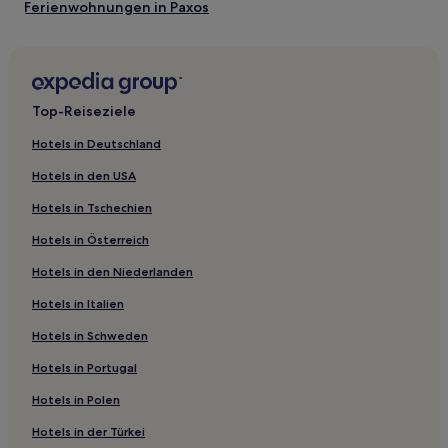
Ferienwohnungen in Paxos
Aparthotels in Agios Nikitas
Aparthotels in Lefkimmi
Hotels nahe Strand von Agios Gordios
Top-Reiseziele
Hotels nahe Lakkiess Strand
Hotels in Deutschland
Hotels nahe Paramonas Strand
Hotels in den USA
Agios Gordios Hotels
Hotels in Tschechien
Hotels nahe Ái Giánnis
Hotels in Österreich
Hotels nahe Strand von Agios Petros
Hotels in den Niederlanden
Hotels nahe Aváli
Hotels in Italien
Hotels nahe Molos Strand
Hotels nahe Strand von Agios Ioannis
Hotels in Schweden
Moraitika Hotels
Hotels in Portugal
Hotels nahe Marathias Strand
Hotels in Polen
Hotels nahe Strand von Arkoudilas
Hotels in der Türkei