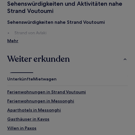
Sehenswürdigkeiten und Aktivitäten nahe
von
2 Erwachsenen
Strand Voutoumi
gefunden
wurde.
Sehenswürdigkeiten nahe Strand Voutoumi
Preise
und
Strand von Avlaki
Verfügbarkeiten
Mongonisi
Mehr
können
Christliche Basilika Agia Marina
sich
Hafenbehörde Paxos
ändern.
Kaki Langada Strand
Weiter erkunden
Es
können
zusätzliche
Bedingungen
Unterkünfte
Mietwagen
gelten.
Ferienwohnungen in Strand Voutoumi
Ferienwohnungen in Messonghi
Aparthotels in Messonghi
Gasthäuser in Kavos
Villen in Paxos