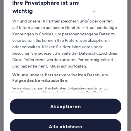
Ihre Privatsphäre ist uns
Abholdatum
Rückgabedatum
22. Aug.
23. Aug.
wichtig
Abholzeit
Rückgabezeit
Wir und unsere
16
Partner speichern und/ oder greifen
auf Informationen auf einem Gerät zu, z.B. auf eindeutige
Kennungen in Cookies, um personenbezogene Daten zu
Ich habe einen Rabattcode
verarbeiten. Sie können Ihre Präferenzen akzeptieren
oder verwalten. Klicken Sie dazu bitte unten oder
Suchen
besuchen Sie jederzeit die Seite der Datenschutzrichtlinie.
Diese Präferenzen werden unseren Partnern signalisiert
und haben keinen Einfluss auf Surfdaten.
Vergleiche Autovermieter und buche Flug, Hotel
Mitg
Wir und unsere Partner verarbeiten Daten, um
und Mietwagen zusammen, um noch mehr zu
Hote
Folgendes bereitzustellen:
sparen.
Feri
Verwendung genauer Standortdaten. Endgeräteeigenschaften zur
Identifikation aktiv abfragen. Speichern von oder Zugriff auf
Top-Mietwagenangebote –
Informationen auf einem Endgerät. Personalisierte Werbung und
Inhalte, Messung von Werbeleistung und der Performance von Inhalten,
Zielgruppenforschung sowie Entwicklung und Verbesserung von
Troisdorf
Akzeptieren
Angeboten.
Liste der Partner (Lieferanten)
Economy Chevrolet Spark
Economy
Alle ablehnen
Chevrolet Spark