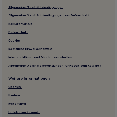
Siegburg Hotels
Allgemeine Geschäftsbedingungen
Hotels nahe Bahnhof Bonn UN Campus
Allgemeine Geschäftsbedingungen von FeWo-direkt
Altvolberg Hotels
Barrierefreiheit
Hotels nahe Stadtbahn-Haltestelle Godorf
Bensberg Hotels
Datenschutz
Hotels nahe Bundeskunsthalle
Cookies
Müllekoven Hotels
Rechtliche Hinweise/Kontakt
Oberdollendorf Hotels
Inhaltsrichtlinien und Melden von Inhalten
Hotels nahe Straßenbahnhaltestelle Bergstraße
Allgemeine Geschäftsbedingungen für Hotels.com Rewards
Bödingen Hotels
Weitere Informationen
Hotels nahe S-Bahnhof Spich
Hersel Hotels
Über uns
Hotels nahe Stadtbahn-Haltestelle Museum Koenig
Karriere
Hotels nahe Straßenbahnhaltestelle Beuel Rathaus
Reiseführer
Hotels nahe Stadtbahn-Haltestelle Ensen Kloster
Hotels.com Rewards