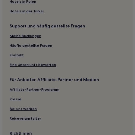
Hotels nahe Bonn Hauptbahnhof
Hotels in Polen
Stadt Blankenberg Hotels
Hotels in der Türkei
Hotels nahe Stadtbahn-Haltestelle Rodenkirchen
Support und häufig gestellte Fragen
Leverkusen Hotels
Meine Buchungen
Hotels nahe Stadtbahn-Haltestelle Oberdollendorf Nord
Hotels nahe Bahnhof Köln Airport-Businesspark
Häufig gestellte Fragen
Hotels nahe Straßenbahnhaltestelle Vilich-Müldorf
Kontakt
Hotels nahe Stadtbahn-Haltestelle Hersel
Eine Unterkunft bewerten
Hotels nahe Straßenbahnhaltestelle Küdinghoven
Für Anbieter, Affliliate-Partner und Medien
Bonn Hotels
Affiliate-Partner-Programm
Hotels nahe Bahnhof Bonn-Beuel
Presse
Raderthal: Hotels
Hotels nahe Stadtbahn-Haltestelle Sürth
Bei uns werben
Birken Hotels
Reiseveranstalter
Hotels nahe Bahnhof Porz
Richtlinien