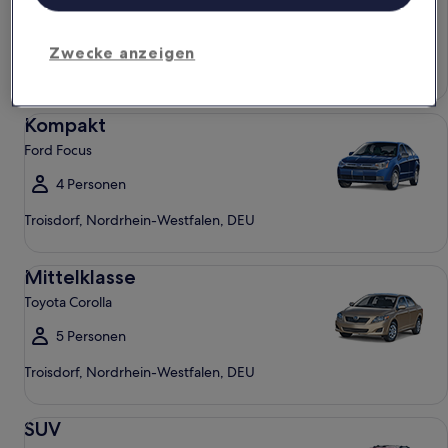
4 Personen
Zwecke anzeigen
Troisdorf, Nordrhein-Westfalen, DEU
Kompakt Ford Focus
Kompakt
Ford Focus
4 Personen
Troisdorf, Nordrhein-Westfalen, DEU
Mittelklasse Toyota Corolla
Mittelklasse
Toyota Corolla
5 Personen
Troisdorf, Nordrhein-Westfalen, DEU
SUV Jeep Compass
SUV