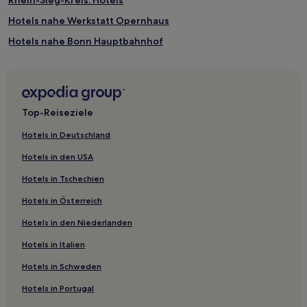
Rhein-Sieg-Kreis: Hotels
Hotels nahe Werkstatt Opernhaus
Hotels nahe Bonn Hauptbahnhof
Hotels nahe S-Bahn-Station Köln Steinstraße
Hotels nahe Rheinisches Landesmuseum Bonn
Lohmar Hotels
Top-Reiseziele
Aachen Hotels
Hotels in Deutschland
Weiß: Hotels
Hotels in den USA
Bergheim Hotels
Hotels in Tschechien
Wahlscheid Hotels
Hotels in Österreich
Forsbach Hotels
Hotels in den Niederlanden
Pleiserhohn Hotels
Hotels in Italien
Hotels nahe Stadtbahn-Haltestelle Ollenhauerstraße
Spich Hotels
Hotels in Schweden
Rambrücken Hotels
Hotels in Portugal