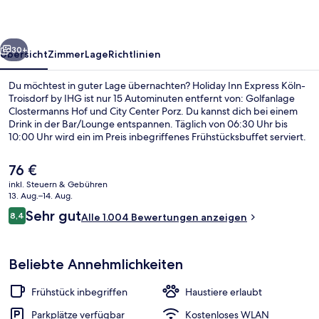
Troisdorf
by
rück
Weiter
IHG
30+
Übersicht
Zimmer
Lage
Richtlinien
Du möchtest in guter Lage übernachten? Holiday Inn Express Köln-
Troisdorf by IHG ist nur 15 Autominuten entfernt von: Golfanlage
Clostermanns Hof und City Center Porz. Du kannst dich bei einem
Drink in der Bar/Lounge entspannen. Täglich von 06:30 Uhr bis
10:00 Uhr wird ein im Preis inbegriffenes Frühstücksbuffet serviert.
Außerdem ist Folgendes mit dem Auto höchstens 15 Minuten
entfernt: Naturschutzgebiet Wahner Heide und Lanxess Arena.
Der
76 €
Andere Reisende haben viel Gutes über das hilfsbereite Personal zu
aktuelle
inkl. Steuern & Gebühren
berichten. Die Unterkunft ist nur einen kurzen Fußmarsch von den
Preis
13. Aug.–14. Aug.
öffentlichen Verkehrsmitteln entfernt: Zur U-Bahn (S-Bahnhof
Tägliches inbegriffenes Frühstücksbuf
beträgt
Bewertungen
Spich) sind es 13 Minuten.
Sehr gut
8,4
Alle 1.004 Bewertungen anzeigen
76 €.
8,4 von 10.
Beliebte Annehmlichkeiten
Frühstück inbegriffen
Haustiere erlaubt
Parkplätze verfügbar
Kostenloses WLAN