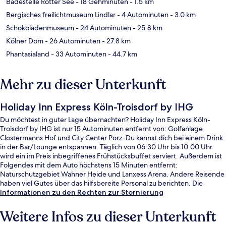
Badestelle Rotter See
- 18 Gehminuten
- 1.5 km
Bergisches freilichtmuseum Lindlar
- 4 Autominuten
- 3.0 km
Schokoladenmuseum
- 24 Autominuten
- 25.8 km
Kölner Dom
- 26 Autominuten
- 27.8 km
Phantasialand
- 33 Autominuten
- 44.7 km
Mehr zu dieser Unterkunft
Holiday Inn Express Köln-Troisdorf by IHG
Du möchtest in guter Lage übernachten? Holiday Inn Express Köln-
Troisdorf by IHG ist nur 15 Autominuten entfernt von: Golfanlage
Clostermanns Hof und City Center Porz. Du kannst dich bei einem Drink
in der Bar/Lounge entspannen. Täglich von 06:30 Uhr bis 10:00 Uhr
wird ein im Preis inbegriffenes Frühstücksbuffet serviert. Außerdem ist
Folgendes mit dem Auto höchstens 15 Minuten entfernt:
Naturschutzgebiet Wahner Heide und Lanxess Arena. Andere Reisende
haben viel Gutes über das hilfsbereite Personal zu berichten. Die
Unterkunft ist nur einen kurzen Fußmarsch von den öffentlichen
Informationen zu den Rechten zur Stornierung
Verkehrsmitteln entfernt: Zur U-Bahn (S-Bahnhof Spich) sind es 13
Minuten.
Weitere Infos zu dieser Unterkunft