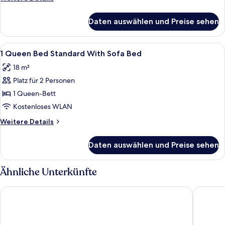
Accessible
Details
anzeigen
für
Daten auswählen und Preise sehen
1
Queen
Bed
Alle
Allergikerbettwaren, Schreibtisch, V
3
Standard
1 Queen Bed Standard With Sofa Bed
Fotos
Accessible
18 m²
für
Platz für 2 Personen
1
Queen
1 Queen-Bett
Bed
Kostenloses WLAN
Standard
Weitere
Weitere Details
With
Details
Sofa
für
Daten auswählen und Preise sehen
1
Bed
Queen
anzeigen
Bed
Ähnliche Unterkünfte
Standard
With
Montivo Hotel Köln-Bonn Airport
B&B Hote
Sofa
Bed