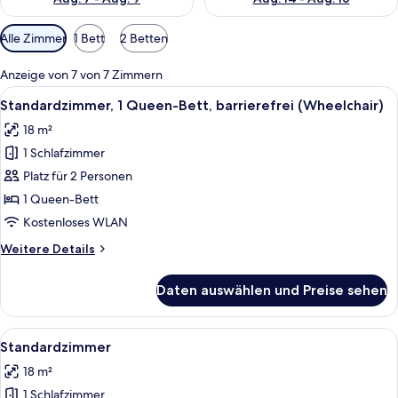
Verfügbare
Alle Zimmer
1 Bett
2 Betten
Filter
für
Anzeige von 7 von 7 Zimmern
Zimmer
Alle
Ein Hotelzimmer mit Bett, einem roten
4
Standardzimmer, 1 Queen-Bett, barrierefrei (Wheelchair)
Fotos
18 m²
für
1 Schlafzimmer
Standardzimmer,
1
Platz für 2 Personen
Queen-
1 Queen-Bett
Bett,
Kostenloses WLAN
barrierefrei
Weitere
Weitere Details
(Wheelchair)
Details
anzeigen
für
Daten auswählen und Preise sehen
Standardzimmer,
1
Queen-
Alle
Ein ordentlich bezogenes Bett mit wei
4
Bett,
Standardzimmer
Fotos
barrierefrei
18 m²
(Wheelchair)
für
1 Schlafzimmer