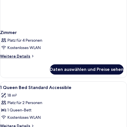
Zimmer
Platz für 4 Personen
Kostenloses WLAN
Weitere
Weitere Details
Details
für
Daten auswählen und Preise sehen
Zimmer
Alle
Allergikerbettwaren, Schreibtisch, V
4
1 Queen Bed Standard Accessible
Fotos
18 m²
für
Platz für 2 Personen
1
Queen
1 Queen-Bett
Bed
Kostenloses WLAN
Standard
Weitere
Weitere Details