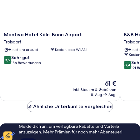
Montivo
B&B
Montivo Hotel Köln-Bonn Airport
B&B Ho
Hotel
Hotel
Troisdorf
Troisdor
Köln-
Köln-
Haustiere erlaubt
Kostenloses WLAN
Hausti
Bonn
Troisdor
Koste
Airport
Troisdor
8.2
Sehr gut
8,2
Troisdorf
8.4
Seh
von
136 Bewertungen
8,4
von
191 
10,
10,
Sehr
Sehr
gut,
Der
61 €
gut,
136
Preis
inkl. Steuern & Gebühren
191
Bewertungen
beträgt
8. Aug.–9. Aug.
Bewert
61 €
Ähnliche Unterkünfte vergleichen
Melde dich an, um verfügbare Rabatte und Vorteile
anzuzeigen. Mehr Prämien für noch mehr Abenteuer!