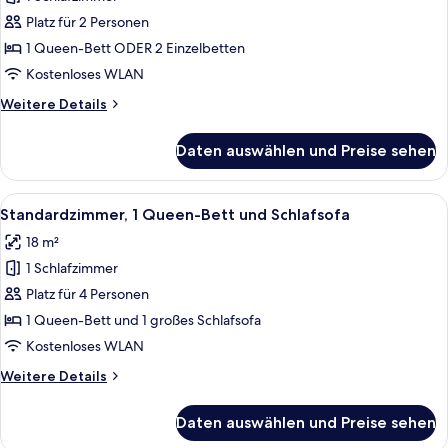
Standardzimmer
anzeigen
Platz für 2 Personen
1 Queen-Bett ODER 2 Einzelbetten
Kostenloses WLAN
Weitere
Weitere Details
Details
für
Daten auswählen und Preise sehen
Standardzimmer
Alle
Ein Smartphone lädt auf einer Holzobe
4
Standardzimmer, 1 Queen-Bett und Schlafsofa
Fotos
18 m²
für
1 Schlafzimmer
Standardzimmer,
1 Queen-
Platz für 4 Personen
Bett
1 Queen-Bett und 1 großes Schlafsofa
und
Kostenloses WLAN
Schlafsofa
Weitere
Weitere Details
anzeigen
Details
für
Daten auswählen und Preise sehen
Standardzimmer,
1 Queen-