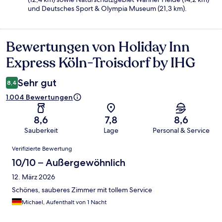
und Deutsches Sport & Olympia Museum (21,3 km).
Bewertungen von Holiday Inn
Bewertungen
Express Köln-Troisdorf by IHG
Sehr gut
8,4
1.004 Bewertungen
8,6
7,8
8,6
Sauberkeit
Lage
Personal & Service
Bewertungen
Verifizierte Bewertung
10/10 – Außergewöhnlich
12. März 2026
Schönes, sauberes Zimmer mit tollem Service
Michael, Aufenthalt von 1 Nacht