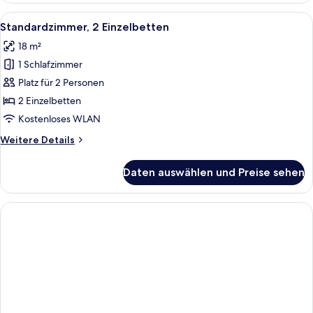
Bett
Alle
Ein Hotelzimmer mit zwei Betten, eine
4
und
Standardzimmer, 2 Einzelbetten
Fotos
Schlafsofa
18 m²
für
1 Schlafzimmer
Standardzimmer,
2 Einzelbetten
Platz für 2 Personen
anzeigen
2 Einzelbetten
Kostenloses WLAN
Weitere
Weitere Details
Details
für
Daten auswählen und Preise sehen
Standardzimmer,
2 Einzelbetten