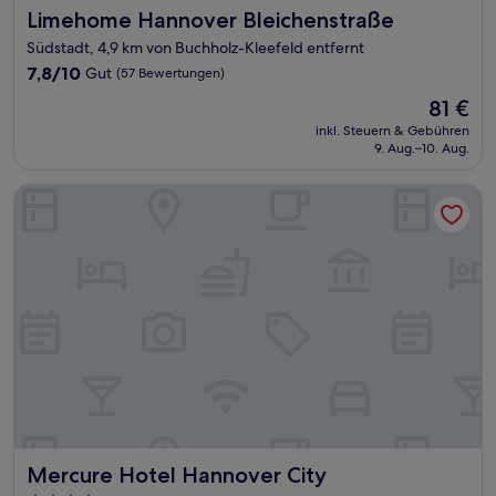
Limehome Hannover Bleichenstraße
Limehome Hannover Bleichenstraße
Südstadt, 4,9 km von Buchholz-Kleefeld entfernt
7.8
7,8/10
Gut
(57 Bewertungen)
von
Der
81 €
10,
Preis
Gut,
inkl. Steuern & Gebühren
beträgt
9. Aug.–10. Aug.
(57
81 €
Bewertungen)
Mercure Hotel Hannover City
Mercure Hotel Hannover City
Mercure Hotel Hannover City