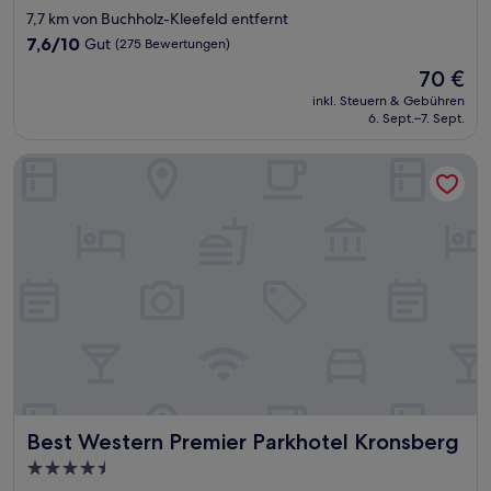
7,7 km von Buchholz-Kleefeld entfernt
7.6
7,6/10
Gut
(275 Bewertungen)
von
Der
70 €
10,
Preis
Gut,
inkl. Steuern & Gebühren
beträgt
6. Sept.–7. Sept.
(275
70 €
Bewertungen)
Best Western Premier Parkhotel Kronsberg
Best Western Premier Parkhotel Kronsberg
Best Western Premier Parkhotel Kronsberg
4.5-