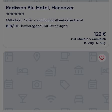
Radisson Blu Hotel, Hannover
Radisson Blu Hotel, Hannover
4.5-
Sterne-
Mittelfeld, 7,2 km von Buchholz-Kleefeld entfernt
Unterkunft
8.8
8,8/10
Hervorragend
(731 Bewertungen)
von
Der
122 €
10,
Preis
Hervorragend,
inkl. Steuern & Gebühren
beträgt
16. Aug.–17. Aug.
(731
122 €
Bewertungen)
Limehome Hannover Bleichenstraße