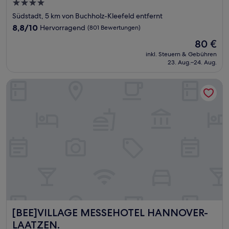
4.0-
Sterne-
Südstadt, 5 km von Buchholz-Kleefeld entfernt
Unterkunft
8.8
8,8/10
Hervorragend
(801 Bewertungen)
von
Der
80 €
10,
Preis
Hervorragend,
inkl. Steuern & Gebühren
beträgt
23. Aug.–24. Aug.
(801
80 €
Bewertungen)
[BEE]VILLAGE MESSEHOTEL HANNOVER-LAATZEN.
[BEE]VILLAGE MESSEHOTEL HANNOVER-LAATZEN.
[BEE]VILLAGE MESSEHOTEL HANNOVER-
LAATZEN.