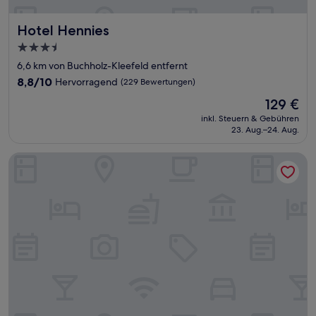
Hotel Hennies
Hotel Hennies
3.5-
Sterne-
6,6 km von Buchholz-Kleefeld entfernt
Unterkunft
8.8
8,8/10
Hervorragend
(229 Bewertungen)
von
Der
129 €
10,
Preis
Hervorragend,
inkl. Steuern & Gebühren
beträgt
23. Aug.–24. Aug.
(229
129 €
Bewertungen)
Radisson Blu Hotel, Hannover