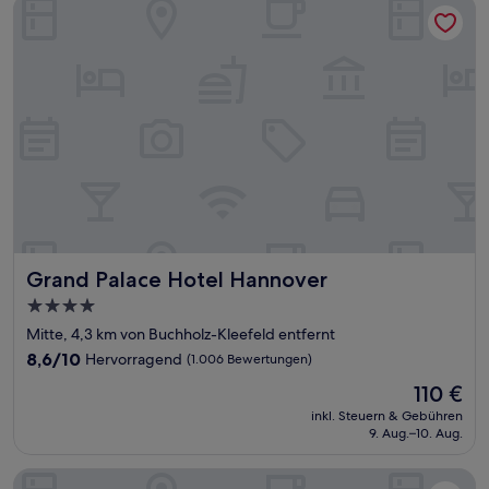
Grand Palace Hotel Hannover
Grand Palace Hotel Hannover
Grand Palace Hotel Hannover
4.0-
Sterne-
Mitte, 4,3 km von Buchholz-Kleefeld entfernt
Unterkunft
8.6
8,6/10
Hervorragend
(1.006 Bewertungen)
von
Der
110 €
10,
Preis
Hervorragend,
inkl. Steuern & Gebühren
beträgt
9. Aug.–10. Aug.
(1.006
110 €
Bewertungen)
Premier Inn Hannover City Centre