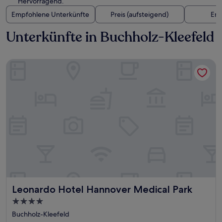
Hervorragend.
Empfohlene Unterkünfte
Preis (aufsteigend)
Ent
Unterkünfte in Buchholz-Kleefeld
Leonardo Hotel Hannover Medical Park
Leonardo Hotel Hannover Medical Park
Leonardo Hotel Hannover Medical Park
4.0-
Sterne-
Buchholz-Kleefeld