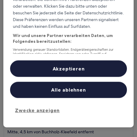
Unterkunft
9.0
9,0/10
Wunderbar
(971 Bewertungen)
oder verwalten. Klicken Sie dazu bitte unten oder
von
besuchen Sie jederzeit die Seite der Datenschutzrichtlinie.
Der
111 €
10,
Preis
Diese Präferenzen werden unseren Partnern signalisiert
Wunderbar,
inkl. Steuern & Gebühren
beträgt
und haben keinen Einfluss auf Surfdaten.
22. Aug.–23. Aug.
(971
111 €
Bewertungen)
Wir und unsere Partner verarbeiten Daten, um
Novotel Suites Hannover
Folgendes bereitzustellen:
Verwendung genauer Standortdaten. Endgeräteeigenschaften zur
Identifikation aktiv abfragen. Speichern von oder Zugriff auf
Informationen auf einem Endgerät. Personalisierte Werbung und
Inhalte, Messung von Werbeleistung und der Performance von Inhalten,
Zielgruppenforschung sowie Entwicklung und Verbesserung von
Akzeptieren
Angeboten.
Liste der Partner (Lieferanten)
Alle ablehnen
Zwecke anzeigen
Novotel Suites Hannover
Novotel Suites Hannover
3.5-
Sterne-
Mitte, 4,5 km von Buchholz-Kleefeld entfernt