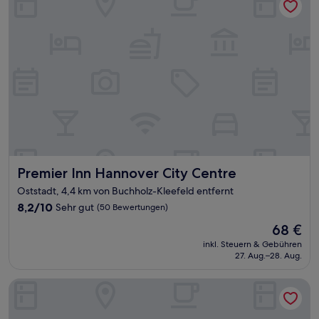
Premier Inn Hannover City Centre
Premier Inn Hannover City Centre
Oststadt, 4,4 km von Buchholz-Kleefeld entfernt
8.2
8,2/10
Sehr gut
(50 Bewertungen)
von
Der
68 €
10,
Preis
Sehr
inkl. Steuern & Gebühren
beträgt
27. Aug.–28. Aug.
gut,
68 €
(50
Bewertungen)
Premier Inn Hannover City University