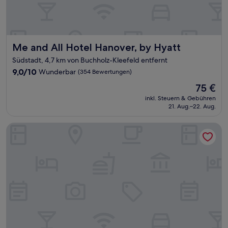
Me and All Hotel Hanover, by Hyatt
Me and All Hotel Hanover, by Hyatt
Südstadt, 4,7 km von Buchholz-Kleefeld entfernt
9.0
9,0/10
Wunderbar
(354 Bewertungen)
von
Der
75 €
10,
Preis
Wunderbar,
inkl. Steuern & Gebühren
beträgt
21. Aug.–22. Aug.
(354
75 €
Bewertungen)
Novotel Hannover