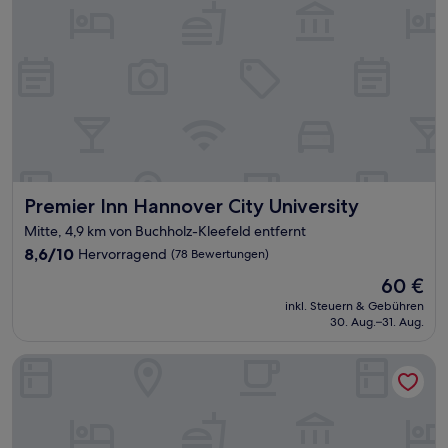
Premier Inn Hannover City University
Premier Inn Hannover City University
Mitte, 4,9 km von Buchholz-Kleefeld entfernt
8.6
8,6/10
Hervorragend
(78 Bewertungen)
von
Der
60 €
10,
Preis
Hervorragend,
inkl. Steuern & Gebühren
beträgt
30. Aug.–31. Aug.
(78
60 €
Bewertungen)
June Six Hotel Hannover City