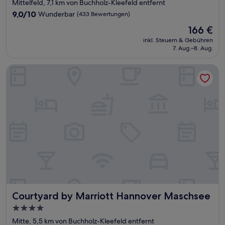
Sterne-
Mittelfeld, 7,1 km von Buchholz-Kleefeld entfernt
Unterkunft
9.0
9,0/10
Wunderbar
(433 Bewertungen)
von
Der
166 €
10,
Preis
Wunderbar,
inkl. Steuern & Gebühren
beträgt
7. Aug.–8. Aug.
(433
166 €
Bewertungen)
Courtyard by Marriott Hannover Maschsee
Courtyard by Marriott Hannover Maschsee
Courtyard by Marriott Hannover Maschsee
4.0-
Sterne-
Mitte, 5,5 km von Buchholz-Kleefeld entfernt