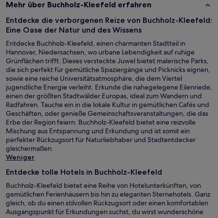
Mehr über Buchholz-Kleefeld erfahren
Entdecke die verborgenen Reize von Buchholz-Kleefeld:
Eine Oase der Natur und des Wissens
Entdecke Buchholz-Kleefeld, einen charmanten Stadtteil in
Hannover, Niedersachsen, wo urbane Lebendigkeit auf ruhige
Grünflächen trifft. Dieses versteckte Juwel bietet malerische Parks,
die sich perfekt für gemütliche Spaziergänge und Picknicks eignen,
sowie eine reiche Universitätsatmosphäre, die dem Viertel
jugendliche Energie verleiht. Erkunde die nahegelegene Eilenriede,
einen der größten Stadtwälder Europas, ideal zum Wandern und
Radfahren. Tauche ein in die lokale Kultur in gemütlichen Cafés und
Geschäften, oder genieße Gemeinschaftsveranstaltungen, die das
Erbe der Region feiern. Buchholz-Kleefeld bietet eine reizvolle
Mischung aus Entspannung und Erkundung und ist somit ein
perfekter Rückzugsort für Naturliebhaber und Stadtentdecker
gleichermaßen.
Weniger
Entdecke tolle Hotels in Buchholz-Kleefeld
Buchholz-Kleefeld bietet eine Reihe von Hotelunterkünften, von
gemütlichen Ferienhäusern bis hin zu eleganten Sternehotels. Ganz
gleich, ob du einen stilvollen Rückzugsort oder einen komfortablen
Ausgangspunkt für Erkundungen suchst, du wirst wunderschöne