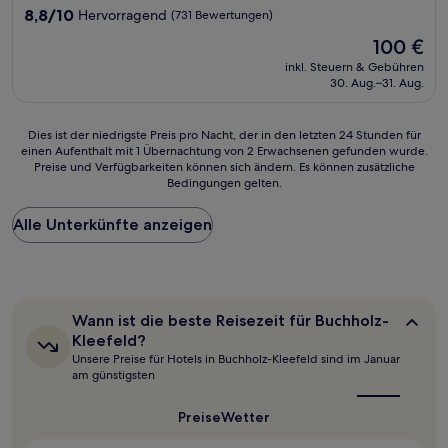
Unterkunft
8.8
8,8/10
Hervorragend
(731 Bewertungen)
von
Der
100 €
10,
Preis
Hervorragend,
inkl. Steuern & Gebühren
beträgt
30. Aug.–31. Aug.
(731
100 €
Bewertungen)
Dies
Dies ist der niedrigste Preis pro Nacht, der in den letzten 24 Stunden für
einen Aufenthalt mit 1 Übernachtung von 2 Erwachsenen gefunden wurde.
ist
Preise und Verfügbarkeiten können sich ändern. Es können zusätzliche
der
Bedingungen gelten.
niedrigste
Preis
Alle Unterkünfte anzeigen
pro
Nacht,
der
in
den
letzten
Wann
Wann ist die beste Reisezeit für Buchholz-
24 Stunden
ist
Kleefeld?
für
die
Unsere Preise für Hotels in Buchholz-Kleefeld sind im Januar
beste
einen
am günstigsten
Reisezeit
Aufenthalt
für
mit
Buchholz-
Preise
Wetter
1 Übernachtung
Kleefeld?
von