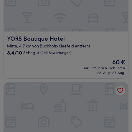
YORS Boutique Hotel
YORS Boutique Hotel
Mitte, 4,7 km von Buchholz-Kleefeld entfernt
8.4
8,4/10
Sehr gut
(265 Bewertungen)
von
Der
60 €
10,
Preis
Sehr
inkl. Steuern & Gebühren
beträgt
26. Aug.–27. Aug.
gut,
60 €
(265
Bewertungen)
Me and All Hotel Hanover, by Hyatt