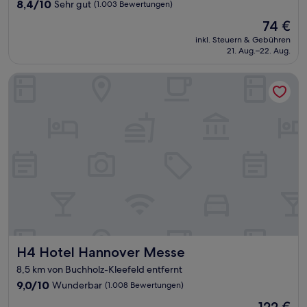
Unterkunft
8.4
8,4/10
Sehr gut
(1.003 Bewertungen)
von
Der
74 €
10,
Preis
Sehr
inkl. Steuern & Gebühren
beträgt
21. Aug.–22. Aug.
gut,
74 €
(1.003
Bewertungen)
H4 Hotel Hannover Messe
H4 Hotel Hannover Messe
H4 Hotel Hannover Messe
8,5 km von Buchholz-Kleefeld entfernt
9.0
9,0/10
Wunderbar
(1.008 Bewertungen)
von
Der