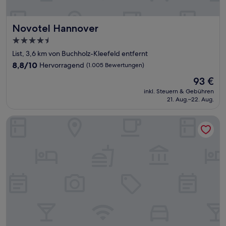
Novotel Hannover
Novotel Hannover
4.5-
Sterne-
List, 3,6 km von Buchholz-Kleefeld entfernt
Unterkunft
8.8
8,8/10
Hervorragend
(1.005 Bewertungen)
von
Der
93 €
10,
Preis
Hervorragend,
inkl. Steuern & Gebühren
beträgt
21. Aug.–22. Aug.
(1.005
93 €
Bewertungen)
Hotel Hennies