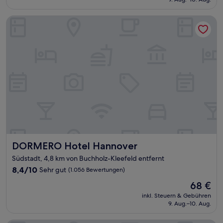
(560
65 €
Bewertungen)
DORMERO Hotel Hannover
DORMERO Hotel Hannover
DORMERO Hotel Hannover
Südstadt, 4,8 km von Buchholz-Kleefeld entfernt
8.4
8,4/10
Sehr gut
(1.056 Bewertungen)
von
Der
68 €
10,
Preis
Sehr
inkl. Steuern & Gebühren
beträgt
9. Aug.–10. Aug.
gut,
68 €
(1.056
Bewertungen)