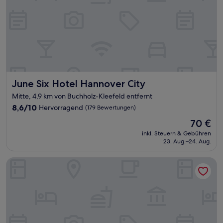
June Six Hotel Hannover City
June Six Hotel Hannover City
Mitte, 4,9 km von Buchholz-Kleefeld entfernt
8.6
8,6/10
Hervorragend
(179 Bewertungen)
von
Der
70 €
10,
Preis
Hervorragend,
inkl. Steuern & Gebühren
beträgt
23. Aug.–24. Aug.
(179
70 €
Bewertungen)
YORS Boutique Hotel