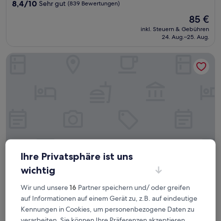
Unterkunft
8.4
8,4/10
Sehr gut
(839 Bewertungen)
von
Der
85 €
10,
Preis
Sehr
inkl. Steuern & Gebühren
beträgt
24. Aug.–25. Aug.
gut,
85 €
(839
Bewertungen)
DoubleTree by Hilton Hannover Schweizerhof
Ihre Privatsphäre ist uns
wichtig
DoubleTree by Hilton Hannover Schweizerhof
DoubleTree by Hilton Hannover
Wir und unsere
16
Partner speichern und/ oder greifen
Schweizerhof
auf Informationen auf einem Gerät zu, z.B. auf eindeutige
4.5-
Kennungen in Cookies, um personenbezogene Daten zu
Sterne-
Mitte, 4,2 km von Buchholz-Kleefeld entfernt
verarbeiten. Sie können Ihre Präferenzen akzeptieren