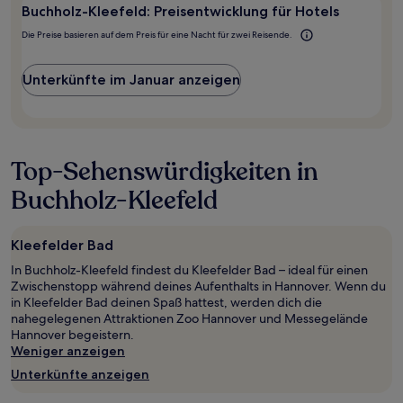
2 Erwachsenen
Buchholz-Kleefeld: Preisentwicklung für Hotels
gefunden
Die Preise basieren auf dem Preis für eine Nacht für zwei Reisende.
wurde.
Preise
und
Unterkünfte im Januar anzeigen
Verfügbarkeiten
können
sich
ändern.
Es
Top-Sehenswürdigkeiten in
können
zusätzliche
Buchholz-Kleefeld
Bedingungen
gelten.
Kleefelder Bad
In Buchholz-Kleefeld findest du Kleefelder Bad – ideal für einen
Zwischenstopp während deines Aufenthalts in Hannover. Wenn du
in Kleefelder Bad deinen Spaß hattest, werden dich die
nahegelegenen Attraktionen Zoo Hannover und Messegelände
Hannover begeistern.
Weniger anzeigen
Unterkünfte anzeigen