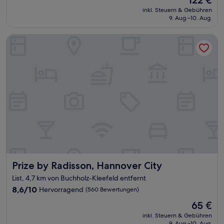
122 €
10,
Preis
Wunderbar,
inkl. Steuern & Gebühren
beträgt
9. Aug.–10. Aug.
(1.008
122 €
Bewertungen)
Prize by Radisson, Hannover City
Prize by Radisson, Hannover City
Prize by Radisson, Hannover City
List, 4,7 km von Buchholz-Kleefeld entfernt
8.6
8,6/10
Hervorragend
(560 Bewertungen)
von
Der
65 €
10,
Preis
Hervorragend,
inkl. Steuern & Gebühren
beträgt
9. Aug.–10. Aug.