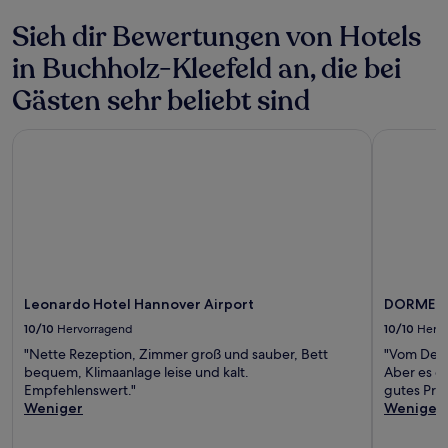
Sieh dir Bewertungen von Hotels
in Buchholz-Kleefeld an, die bei
Gästen sehr beliebt sind
Leonardo Hotel Hannover Airport
DORMERO 
Leonardo Hotel Hannover Airport
DORMERO
10/10
Hervorragend
10/10
Herv
"Nette Rezeption, Zimmer groß und sauber, Bett
"Vom Desig
bequem, Klimaanlage leise und kalt.
Aber es er
Empfehlenswert."
gutes Prei
Weniger
Weniger