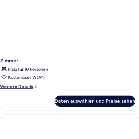
Zimmer
Platz für 10 Personen
Kostenloses WLAN
Weitere
Weitere Details
Details
für
Daten auswählen und Preise sehen
Zimmer