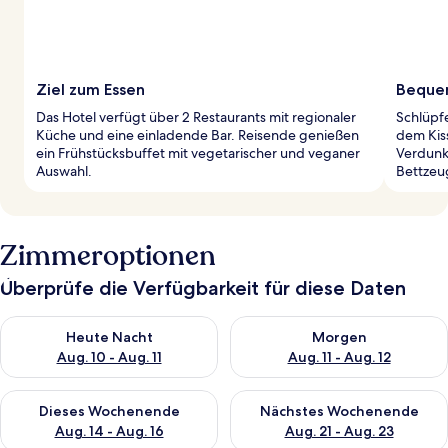
Ziel zum Essen
Bequem
Das Hotel verfügt über 2 Restaurants mit regionaler
Schlüpf
Küche und eine einladende Bar. Reisende genießen
dem Kis
ein Frühstücksbuffet mit vegetarischer und veganer
Verdunk
Auswahl.
Bettzeu
Zimmeroptionen
Überprüfe die Verfügbarkeit für diese Daten
Überprüfe die Verfügbarkeit für heute Nacht, Aug. 10 - Aug. 11
Überprüfe die Verfügbarkeit fü
Heute Nacht
Morgen
Aug. 10 - Aug. 11
Aug. 11 - Aug. 12
Überprüfe die Verfügbarkeit für dieses Wochenende, Aug. 14 -
Überprüfe die Verfügbarkeit f
Dieses Wochenende
Nächstes Wochenende
Aug. 14 - Aug. 16
Aug. 21 - Aug. 23