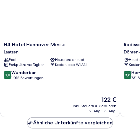
H4
Radisso
H4 Hotel Hannover Messe
Radiss
Hotel
Blu
Laatzen
Döhren-
Hannover
Hotel,
Pool
Haustiere erlaubt
Hausti
Messe
Hannov
Parkplätze verfügbar
Kostenloses WLAN
Koste
Laatzen
Döhren-
Wülfel
9.0
8.8
Wunderbar
Her
9,0
8,8
von
von
1.012 Bewertungen
731 
10,
10,
Wunderbar,
Hervorr
1.012
731
Der
122 €
Bewertungen
Bewert
Preis
inkl. Steuern & Gebühren
beträgt
12. Aug.–13. Aug.
122 €
Ähnliche Unterkünfte vergleichen