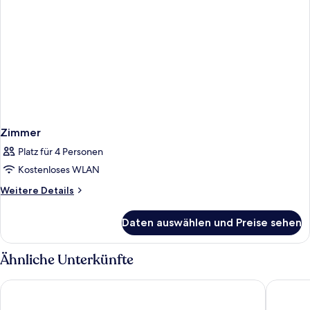
Zimmer
Platz für 4 Personen
Kostenloses WLAN
Weitere
Weitere Details
Details
für
Daten auswählen und Preise sehen
Zimmer
Ähnliche Unterkünfte
H4 Hotel Hannover Messe
Radisson