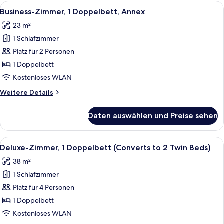
1 Einzelbett
Alle
Ein Hotelzimmer mit einem großen Bet
4
Business-Zimmer, 1 Doppelbett, Annex
Fotos
23 m²
für
1 Schlafzimmer
Business-
Zimmer,
Platz für 2 Personen
1
1 Doppelbett
Doppelbett,
Kostenloses WLAN
Annex
Weitere
Weitere Details
anzeigen
Details
für
Daten auswählen und Preise sehen
Business-
Zimmer,
1
Alle
Ein Hotelzimmer mit Bett, Sofa, Ferns
8
Doppelbett,
Deluxe-Zimmer, 1 Doppelbett (Converts to 2 Twin Beds)
Fotos
Annex
38 m²
für
1 Schlafzimmer
Deluxe-
Zimmer,
Platz für 4 Personen
1
1 Doppelbett
Doppelbett
Kostenloses WLAN
(Converts