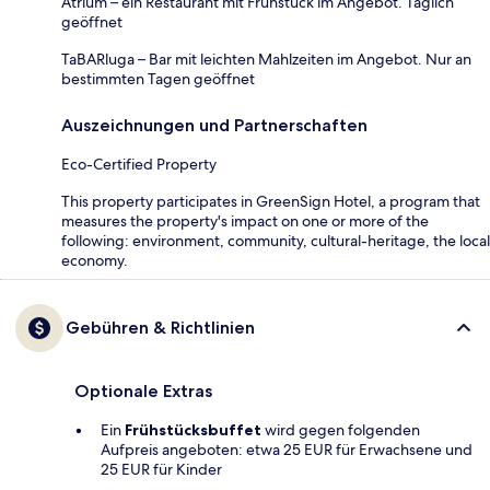
Atrium – ein Restaurant mit Frühstück im Angebot. Täglich
geöffnet
TaBARluga – Bar mit leichten Mahlzeiten im Angebot. Nur an
bestimmten Tagen geöffnet
Auszeichnungen und Partnerschaften
Eco-Certified Property
This property participates in GreenSign Hotel, a program that
measures the property's impact on one or more of the
following: environment, community, cultural-heritage, the local
economy.
Gebühren & Richtlinien
Optionale Extras
Ein
Frühstücksbuffet
wird gegen folgenden
Aufpreis angeboten: etwa 25 EUR für Erwachsene und
25 EUR für Kinder