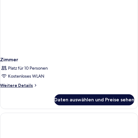
Zimmer
Platz für 10 Personen
Kostenloses WLAN
Weitere
Weitere Details
Details
für
Daten auswählen und Preise sehen
Zimmer