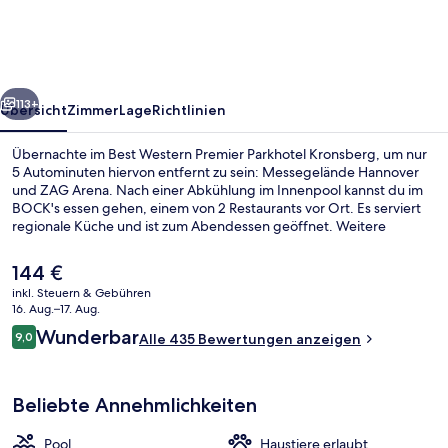
Parkhotel
Kronsberg
rück
Weiter
113+
Übersicht
Zimmer
Lage
Richtlinien
Übernachte im Best Western Premier Parkhotel Kronsberg, um nur
5 Autominuten hiervon entfernt zu sein: Messegelände Hannover
und ZAG Arena. Nach einer Abkühlung im Innenpool kannst du im
BOCK's essen gehen, einem von 2 Restaurants vor Ort. Es serviert
regionale Küche und ist zum Abendessen geöffnet. Weitere
Highlights wie eine Bar/Lounge, Fitnessmöglichkeiten und eine
Sauna sprechen für dieses Hotel im luxuriösen Stil. Andere Reisende
Der
144 €
mögen das hilfsbereite Personal.
aktuelle
inkl. Steuern & Gebühren
Preis
16. Aug.–17. Aug.
Tagungsbereich
beträgt
Bewertungen
Wunderbar
9,0
Alle 435 Bewertungen anzeigen
144 €.
9,0 von 10.
Beliebte Annehmlichkeiten
Pool
Haustiere erlaubt