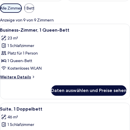
Verfügbare
Alle Zimmer
1 Bett
Filter
für
Anzeige von 9 von 9 Zimmern
Zimmer
Alle
Ein Hotelzimmer mit einem Bett, einem
5
Business-Zimmer, 1 Queen-Bett
Fotos
23 m²
für
1 Schlafzimmer
Business-
Zimmer,
Platz für 1 Person
1
1 Queen-Bett
Queen-
Kostenloses WLAN
Bett
Weitere
Weitere Details
anzeigen
Details
für
Daten auswählen und Preise sehen
Business-
Zimmer,
1
Alle
Ein Hotelzimmer mit einem Bett, eine
8
Queen-
Suite, 1 Doppelbett
Fotos
Bett
46 m²
für
1 Schlafzimmer
Suite,