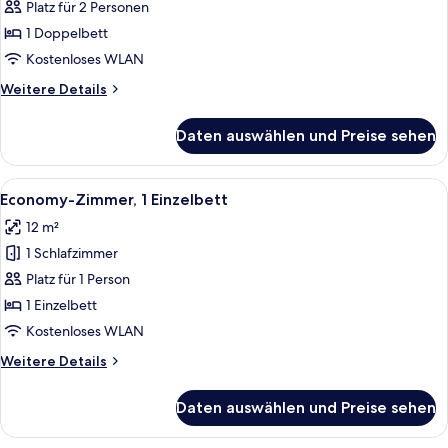
1
Platz für 2 Personen
Doppelbett
1 Doppelbett
anzeigen
Kostenloses WLAN
Weitere
Weitere Details
Details
für
Daten auswählen und Preise sehen
Suite,
1
Doppelbett
Alle
Ein Hotelzimmer mit Bett, Schreibtisc
4
Economy-Zimmer, 1 Einzelbett
Fotos
12 m²
für
1 Schlafzimmer
Economy-
Zimmer,
Platz für 1 Person
1 Einzelbett
1 Einzelbett
anzeigen
Kostenloses WLAN
Weitere
Weitere Details
Details
für
Daten auswählen und Preise sehen
Economy-
Zimmer,