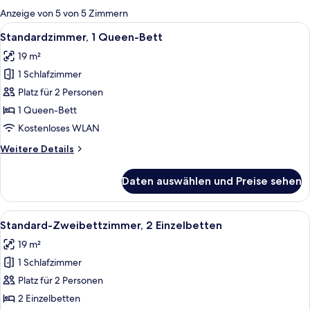
für
Anzeige von 5 von 5 Zimmern
Zimmer
Alle
Ein Hotelzimmer mit Bett, Schreibtisc
9
Standardzimmer, 1 Queen-Bett
Fotos
19 m²
für
1 Schlafzimmer
Standardzimmer,
1
Platz für 2 Personen
Queen-
1 Queen-Bett
Bett
Kostenloses WLAN
anzeigen
Weitere
Weitere Details
Details
für
Daten auswählen und Preise sehen
Standardzimmer,
1
Queen-
Alle
Ein Hotelzimmer mit zwei Betten, ein
8
Bett
Standard-Zweibettzimmer, 2 Einzelbetten
Fotos
19 m²
für
1 Schlafzimmer
Standard-
Zweibettzimmer,
Platz für 2 Personen
2 Einzelbetten
2 Einzelbetten