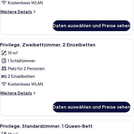
anzeigen
Kostenloses WLAN
Weitere
Weitere Details
Details
für
Daten auswählen und Preise sehen
Standard-
Zweibettzimmer,
2 Einzelbetten
Alle
Ein Hotelzimmer mit zwei Betten, grün
10
Privilege, Zweibettzimmer, 2 Einzelbetten
Fotos
19 m²
für
1 Schlafzimmer
Privilege,
Zweibettzimmer,
Platz für 2 Personen
2 Einzelbetten
2 Einzelbetten
anzeigen
Kostenloses WLAN
Weitere
Weitere Details
Details
für
Daten auswählen und Preise sehen
Privilege,
Zweibettzimmer,
2 Einzelbetten
Alle
Ein Schlafzimmer mit einem grünen Ko
12
Privilege, Standardzimmer, 1 Queen-Bett
Fotos