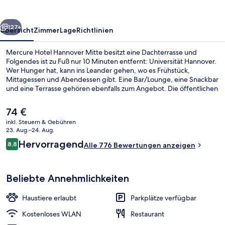
rück
Weiter
127+
Übersicht
Zimmer
Lage
Richtlinien
Mercure Hotel Hannover Mitte besitzt eine Dachterrasse und
Folgendes ist zu Fuß nur 10 Minuten entfernt: Universität Hannover.
Wer Hunger hat, kann ins Leander gehen, wo es Frühstück,
Mittagessen und Abendessen gibt. Eine Bar/Lounge, eine Snackbar
und eine Terrasse gehören ebenfalls zum Angebot. Die öffentlichen
Verkehrsmittel sind nur einen kurzen Fußmarsch entfernt: Zur U-
Bahn-Station Christuskirche sind es 6 Minuten und zur U-Bahn-
Der
74 €
Station Steintor 7 Minuten.
aktuelle
inkl. Steuern & Gebühren
Preis
23. Aug.–24. Aug.
Frühstücksbuffet am Wochenende g
beträgt
Bewertungen
Hervorragend
8,8
Alle 776 Bewertungen anzeigen
74 €.
8,8 von 10.
Beliebte Annehmlichkeiten
Haustiere erlaubt
Parkplätze verfügbar
Kostenloses WLAN
Restaurant