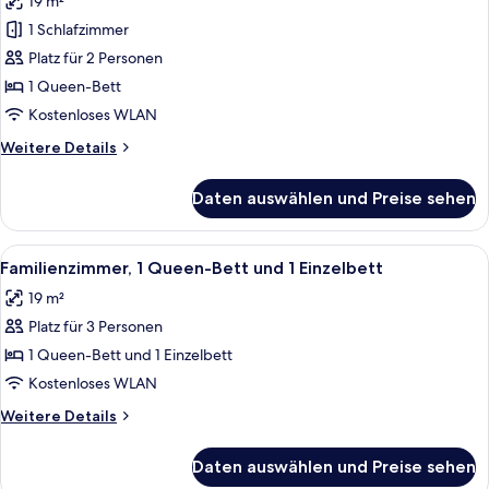
19 m²
für
1 Schlafzimmer
Privilege,
Standardzimmer,
Platz für 2 Personen
1
1 Queen-Bett
Queen-
Kostenloses WLAN
Bett
Weitere
Weitere Details
anzeigen
Details
für
Daten auswählen und Preise sehen
Privilege,
Standardzimmer,
1
Alle
Ein Hotelzimmer mit einem großen Bet
12
Queen-
Familienzimmer, 1 Queen-Bett und 1 Einzelbett
Fotos
Bett
19 m²
für
Platz für 3 Personen
Familienzimmer,
1
1 Queen-Bett und 1 Einzelbett
Queen-
Kostenloses WLAN
Bett
Weitere
Weitere Details
und
Details
1
für
Daten auswählen und Preise sehen
Familienzimmer,
Einzelbett