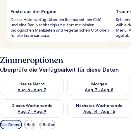
Feste aus der Region
Traumh
Dieses Hotel verfügt über ein Restaurant, ein Café
Schlumm
und eine Bar. Nachhaltigkeit glänzt mit lokalen,
wähle d
biologischen Mahlzeiten und vegetarischen Optionen
Menü. V
für alle Essensanlässe.
egal ob
Zimmeroptionen
Überprüfe die Verfügbarkeit für diese Daten
Überprüfe die Verfügbarkeit für heute Nacht, Aug. 6 - Aug. 7.
Überprüfe die Verfügbarkeit f
Heute Nacht
Morgen
Aug. 6 - Aug. 7
Aug. 7 - Aug. 8
Überprüfe die Verfügbarkeit für dieses Wochenende, Aug. 7 - 
Überprüfe die Verfügbarkeit f
Dieses Wochenende
Nächstes Wochenende
Aug. 7 - Aug. 9
Aug. 14 - Aug. 16
Verfügbare
Alle Zimmer
1 Bett
2 Betten
Filter