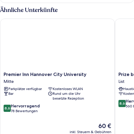
1
anzeigen
Queen-
Ähnliche Unterkünfte
Bett
und
Premier Inn Hannover City University
Prize by
1
Einzelbett
Premier
Prize
Premier Inn Hannover City University
Prize 
Inn
by
Mitte
List
Hannover
Radisson
Parkplätze verfügbar
Kostenloses WLAN
Hausti
City
Hannov
Bar
Rund um die Uhr
Koste
University
City
besetzte Rezeption
Mitte
List
8.6
Her
8,6
8.6
Hervorragend
von
560 
8,6
von
78 Bewertungen
10,
10,
Hervorr
Hervorragend,
560
Der
60 €
78
Bewert
Preis
inkl. Steuern & Gebühren
Bewertungen