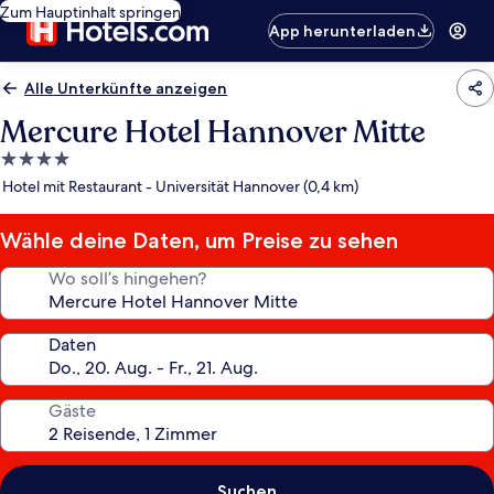
Zum Hauptinhalt springen
App herunterladen
Alle Unterkünfte anzeigen
Mercure Hotel Hannover Mitte
4.0-
Sterne-
Hotel mit Restaurant - Universität Hannover (0,4 km)
Unterkunft
Wähle deine Daten, um Preise zu sehen
Wo soll’s hingehen?
Daten
Gäste
Suchen