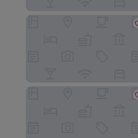
Authentic Apartment 1br/3p - Notre Dame
Spacious Apartment a/c 1br/4p - Notre-dame