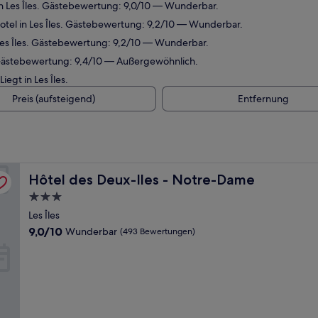
n Les Îles. Gästebewertung: 9,0/10 — Wunderbar.
tel in Les Îles. Gästebewertung: 9,2/10 — Wunderbar.
Les Îles. Gästebewertung: 9,2/10 — Wunderbar.
 Gästebewertung: 9,4/10 — Außergewöhnlich.
iegt in Les Îles.
Preis (aufsteigend)
Entfernung
Hôtel des Deux-Iles - Notre-Dame
Hôtel des Deux-Iles - Notre-Dame
3.0-
Sterne-
Les Îles
Unterkunft
9.0
9,0/10
Wunderbar
(493 Bewertungen)
von
10,
Wunderbar,
(493
Bewertungen)