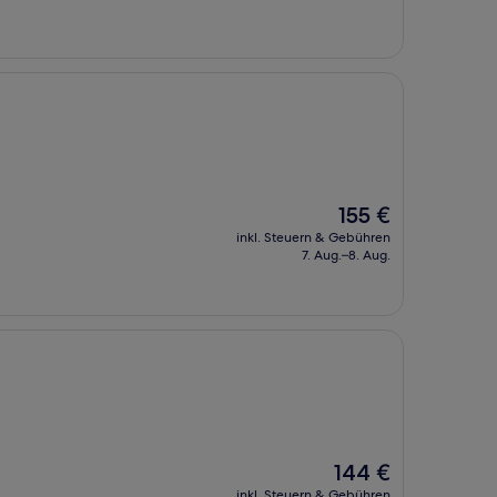
Der
155 €
Preis
inkl. Steuern & Gebühren
beträgt
7. Aug.–8. Aug.
155 €
Der
144 €
Preis
inkl. Steuern & Gebühren