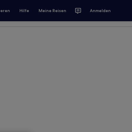
ieren
Hilfe
Meine Reisen
Anmelden