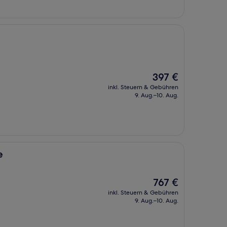
Der
397 €
Preis
inkl. Steuern & Gebühren
beträgt
9. Aug.–10. Aug.
397 €
e
Der
767 €
Preis
inkl. Steuern & Gebühren
beträgt
9. Aug.–10. Aug.
767 €