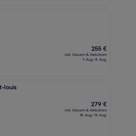
Der
255 €
Preis
inkl. Steuern & Gebühren
beträgt
7. Aug.–8. Aug.
255 €
-louis
Der
279 €
Preis
inkl. Steuern & Gebühren
beträgt
18. Aug.–19. Aug.
279 €