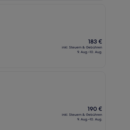
Der
183 €
Preis
inkl. Steuern & Gebühren
beträgt
9. Aug.–10. Aug.
183 €
Der
190 €
Preis
inkl. Steuern & Gebühren
beträgt
9. Aug.–10. Aug.
190 €