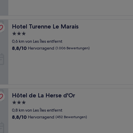
Hotel Turenne Le Marais
Hotel Turenne Le Marais
3.0-
Sterne-
0,6 km von Les Îles entfernt
Unterkunft
8.8
8,8/10
Hervorragend
(1.006 Bewertungen)
von
10,
Hervorragend,
(1.006
Bewertungen)
Hôtel de La Herse d'Or
Hôtel de La Herse d'Or
3.0-
Sterne-
0,8 km von Les Îles entfernt
Unterkunft
8.8
8,8/10
Hervorragend
(452 Bewertungen)
von
10,
Hervorragend,