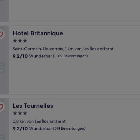
(452
Bewertungen)
Hotel Britannique
Hotel Britannique
3.0-
Sterne-
Saint-Germain-l'Auxerrois, 1 km von Les Îles entfernt
Unterkunft
9.2
9,2/10
Wunderbar
(1.012 Bewertungen)
von
10,
Wunderbar,
(1.012
Bewertungen)
Les Tournelles
Les Tournelles
3.0-
Sterne-
0,8 km von Les Îles entfernt
Unterkunft
9.2
9,2/10
Wunderbar
(591 Bewertungen)
von
10,