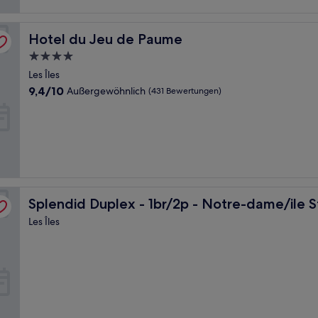
Hotel du Jeu de Paume
Hotel du Jeu de Paume
4.0-
Sterne-
Les Îles
Unterkunft
9.4
9,4/10
Außergewöhnlich
(431 Bewertungen)
von
10,
Außergewöhnlich,
(431
Bewertungen)
s
Splendid Duplex - 1br/2p - Notre-dame/ile St-louis
Splendid Duplex - 1br/2p - Notre-dame/ile St
Les Îles