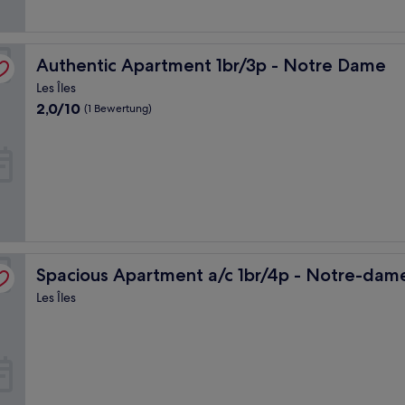
Authentic Apartment 1br/3p - Notre Dame
Authentic Apartment 1br/3p - Notre Dame
Les Îles
2.0
2,0/10
(1 Bewertung)
von
10,
(1
Bewertung)
Spacious Apartment a/c 1br/4p - Notre-dame
Spacious Apartment a/c 1br/4p - Notre-dam
Les Îles