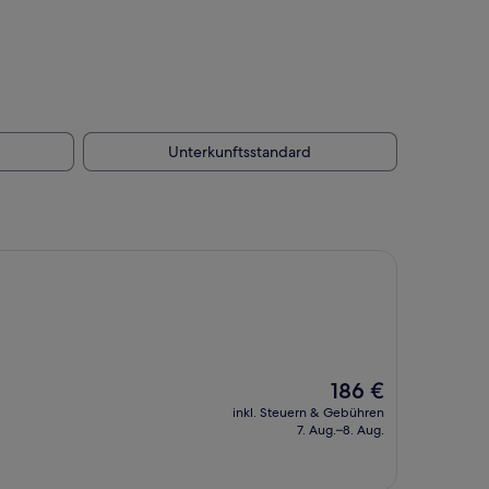
Unterkunftsstandard
Der
186 €
Preis
inkl. Steuern & Gebühren
beträgt
7. Aug.–8. Aug.
186 €