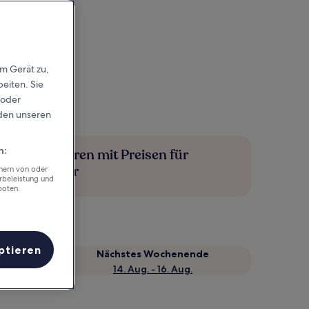
em Gerät zu,
eiten. Sie
 oder
rden unseren
n:
Mehr sparen mit Preisen für
Mitglieder
chern von oder
rbeleistung und
boten.
ptieren
Nächstes Wochenende
14. Aug. - 16. Aug.