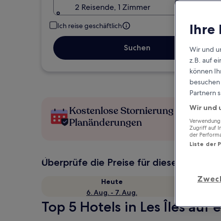
2 Reisende, 1 Zimmer
Ihre
Ich reise geschäftlich
Suchen
Wir und u
z.B. auf 
können Ihr
besuchen S
Partnern s
Wir und 
Kostenlose Stornierung bei
Planänderungen
Verwendung g
Zugriff auf 
der Perform
Liste der 
Überprüfe die Preise für diese Daten
Zwec
Heute
6. Aug. - 7. Aug.
Top 5 Hotels in Les Îles auf 