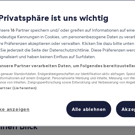
 Privatsphäre ist uns wichtig
nsere
16
Partner speichern und/ oder greifen auf Informationen auf ein
eindeutige Kennungen in Cookies, um personenbezogene Daten zu verarb
e Präferenzen akzeptieren oder verwalten. Klicken Sie dazu bitte unten
ie jederzeit die Seite der Datenschutzrichtlinie. Diese Präferenzen we
ignalisiert und haben keinen Einfluss auf Surfdaten.
unsere Partner verarbeiten Daten, um Folgendes bereitzustelle
Verdiene Prämien für jede
wahrgenommene Übernachtung
enauer Standortdaten. Endgeräteeigenschaften zur Identifikation aktiv abfragen. Spei
Informationen auf einem Endgerät. Personalisierte Werbung und Inhalte, Messung von We
ance von Inhalten, Zielgruppenforschung sowie Entwicklung und Verbesserung von Ange
Partner (Lieferanten)
ke anzeigen
Alle ablehnen
Akze
Morgen
Dieses Wochenende
7. Aug. - 8. Aug.
7. Aug. - 9. Aug.
einen Blick