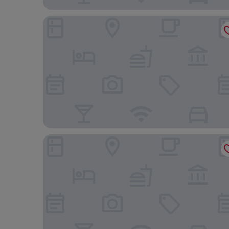
Hotel du Jeu de Paume
Splendid Duplex - 1br/2p - Notre-dame/ile St-loui