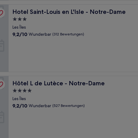
Hotel Saint-Louis en L'Isle - Notre-Dame
Hotel Saint-Louis en L'Isle - Notre-Dame
3.0-
Sterne-
Les Îles
Unterkunft
9.2
9,2/10
Wunderbar
(312 Bewertungen)
von
10,
Wunderbar,
(312
Bewertungen)
Hôtel L de Lutèce - Notre-Dame
Hôtel L de Lutèce - Notre-Dame
4.0-
Sterne-
Les Îles
Unterkunft
9.2
9,2/10
Wunderbar
(527 Bewertungen)
von
10,
Wunderbar,
(527
Bewertungen)