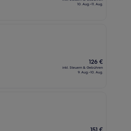
beträgt
10. Aug.–11. Aug.
144 €
Der
126 €
Preis
inkl. Steuern & Gebühren
beträgt
9. Aug.–10. Aug.
126 €
Der
151 €