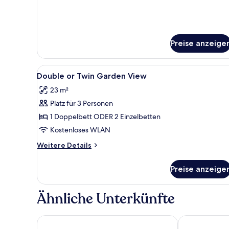
Ocean
View
Preise anzeige
Alle
Ein Hotelzimmer mit einem Bet
7
Double or Twin Garden View
Fotos
23 m²
für
Platz für 3 Personen
Double
or
1 Doppelbett ODER 2 Einzelbetten
Twin
Kostenloses WLAN
Garden
Weitere
Weitere Details
View
Details
anzeigen
für
Preise anzeige
Double
or
Twin
Ähnliche Unterkünfte
Garden
View
Kosta Palace
Smaragdi Kos