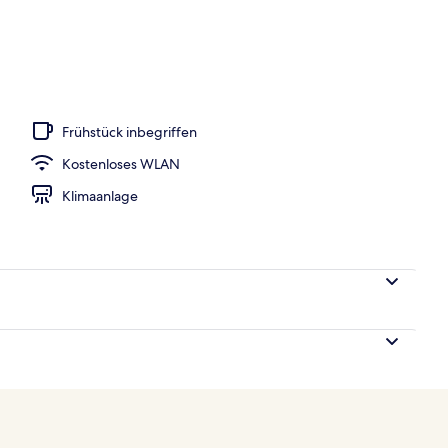
m, Sea View Top Floor | Blick vom Balkon
Frühstück inbegriffen
Kostenloses WLAN
Klimaanlage