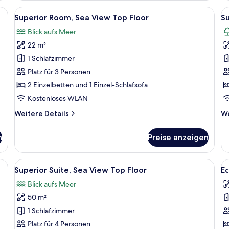
1
en Bett, einem Schreibtisch, einem Stuhl, einem Kleiderschrank und Blick ins
Alle
Ein Hotelzimmer mit einem großen Bett
Al
13
Sc
Superior Room, Sea View Top Floor
S
Fotos
F
Me
Blick aufs Meer
für
f
22 m²
Superior
S
Room,
R
1 Schlafzimmer
Sea
G
Platz für 3 Personen
View
V
2 Einzelbetten und 1 Einzel-Schlafsofa
Top
T
Kostenloses WLAN
Floor
F
Weitere
We
Weitere Details
We
anzeigen
a
Details
De
für
fü
n
Preise anzeigen
Superior
Su
Room,
Ro
Sea
G
einem großen Bett, einem Schreibtisch und einem Balkon mit Blick.
Alle
Ein Hotelzimmer mit Bett, Nachttische
Al
14
View
Vi
Superior Suite, Sea View Top Floor
E
Fotos
F
Top
T
Blick aufs Meer
Floor
für
Fl
f
50 m²
Superior
E
Suite,
R
1 Schlafzimmer
Sea
G
Platz für 4 Personen