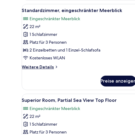
Alle
Ein Hotelzimmer mit einem groß
7
Standardzimmer, eingeschränkter Meerblick
Fotos
Eingeschränkter Meerblick
für
22 m²
Standardzimmer,
eingeschränkter
1 Schlafzimmer
Meerblick
Platz für 3 Personen
anzeigen
2 Einzelbetten und 1 Einzel-Schlafsofa
Kostenloses WLAN
Weitere
Weitere Details
Details
für
Preise anzeige
Standardzimmer,
eingeschränkter
Meerblick
Alle
Ein modernes Hotelzimmer mit 
8
Superior Room, Partial Sea View Top Floor
Fotos
Eingeschränkter Meerblick
für
22 m²
Superior
Room,
1 Schlafzimmer
Partial
Platz für 3 Personen