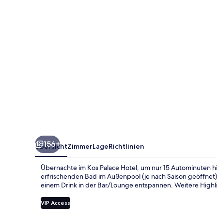
156+
Übersicht
Zimmer
Lage
Richtlinien
Übernachte im Kos Palace Hotel, um nur 15 Autominuten hi
erfrischenden Bad im Außenpool (je nach Saison geöffnet) 
einem Drink in der Bar/Lounge entspannen. Weitere Highli
VIP Access