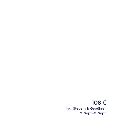
King Suite Ocean View | Blick vom Ba
nterkunft
Der
108 €
aktuelle
inkl. Steuern & Gebühren
Preis
2. Sept.–3. Sept.
 oben
Sehenswürdigkeit
beträgt
108 €.