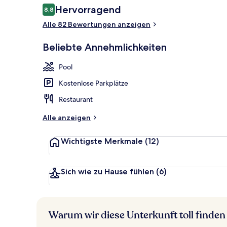
Bewertungen
Hervorragend
8,8
8,8 von 10.
Alle 82 Bewertungen anzeigen
Superior Roo
Beliebte Annehmlichkeiten
Pool
Kostenlose Parkplätze
Restaurant
Alle anzeigen
Wichtigste Merkmale
(12)
Sich wie zu Hause fühlen
(6)
Warum wir diese Unterkunft toll finden