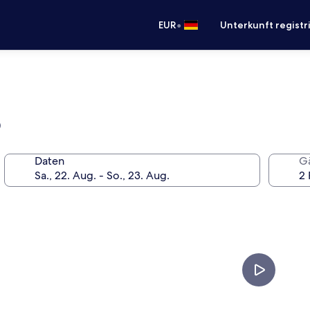
•
EUR
Unterkunft registr
)
Daten
G