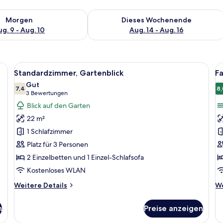
 - Aug. 9.
 Verfügbarkeit für morgen, Aug. 9 - Aug. 10.
Überprüfe die Verfügbarkeit für dies
Morgen
Dieses Wochenende
g. 9 - Aug. 10
Aug. 14 - Aug. 16
 Schreibtisch und Blick ins Freie.
Alle
Standardzimmer, Gartenblick | Zimmer
Al
7
Standardzimmer, Gartenblick
Fa
Fotos
F
Gut
für
7,4
f
8,
7,4 von 10
(3
3 Bewertungen
Standardzimmer,
F
Bewertungen)
Blick auf den Garten
Gartenblick
Su
22 m²
anzeigen
1
1 Schlafzimmer
S
Platz für 3 Personen
M
2 Einzelbetten und 1 Einzel-Schlafsofa
a
Kostenloses WLAN
Weitere
We
Weitere Details
We
Details
De
für
fü
n
Preise anzeigen
Standardzimmer,
Fa
Gartenblick
Su