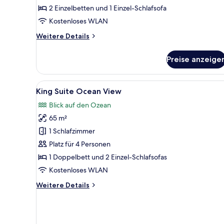
Sea
2 Einzelbetten und 1 Einzel-Schlafsofa
View
Kostenloses WLAN
Top
Weitere
Weitere Details
Floor
Details
anzeigen
für
Preise anzeige
Superior
Room,
Partial
Alle
Ein modernes Wohnzimmer mit 
11
Sea
King Suite Ocean View
Fotos
View
Blick auf den Ozean
Top
für
Floor
65 m²
King
Suite
1 Schlafzimmer
Ocean
Platz für 4 Personen
View
1 Doppelbett und 2 Einzel-Schlafsofas
anzeigen
Kostenloses WLAN
Weitere
Weitere Details
Details
für
King
Suite