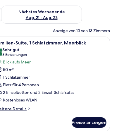
es Wochenende, Aug. 14 - Aug. 16.
Überprüfe die Verfügbarkeit für nächstes Wochenende, Aug. 2
Nächstes Wochenende
Aug. 21 - Aug. 23
Anzeige von 13 von 13 Zimmern
safe, Schreibtisch, Bügeleisen/Bügelbrett, kostenloses WLAN
le
Ein Wohnzimmer mit einer Couch, einem Couc
13
milien-Suite, 1 Schlafzimmer, Meerblick
otos
Sehr gut
ür
0
8,0 von 10
(3
3 Bewertungen
amilien-
Bewertungen)
Blick aufs Meer
ite,
50 m²
1 Schlafzimmer
chlafzimmer,
Platz für 4 Personen
eerblick
2 Einzelbetten und 2 Einzel-Schlafsofas
nzeigen
Kostenloses WLAN
itere
itere Details
tails
r
Preise anzeigen
milien-
ite,