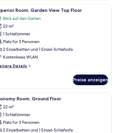
 Freie durch ein Fenster.
, einem Sessel, einem kleinen Tisch und Meerblick durch eine Schiebetür.
le
Ein modernes Hotelzimmer mit einem großen Be
9
hlafzimmer,
uperior Room, Garden View Top Floor
otos
erblick
Blick auf den Garten
ür
22 m²
uperior
oom,
1 Schlafzimmer
arden
Platz für 3 Personen
iew
2 Einzelbetten und 1 Einzel-Schlafsofa
op
Kostenloses WLAN
loor
itere
itere Details
nzeigen
tails
r
Preise anzeigen
perior
om,
arden
n, einem Balkon mit Tisch und Stühlen und Meerblick.
le
Ein Hotelzimmer mit zwei Betten, einem Schre
8
ew
conomy Room, Ground Floor
otos
op
22 m²
oor
ür
1 Schlafzimmer
conomy
oom,
Platz für 3 Personen
round
2 Einzelbetten und 1 Einzel-Schlafsofa