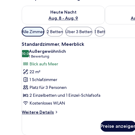
Überprüfe die Verfügbarkeit für heute Nacht, Aug. 8
Überprüfe die
Heute Nacht
Aug. 8 - Aug. 9
Au
Verfügbare
Alle Zimmer
2 Betten
Über 3 Betten
1 Bett
Filter
Alle
Ein Hotelzimmer mit Bett, Sofa,
für
6
Standardzimmer, Meerblick
Fotos
Zimmer
Außergewöhnlich
für
10,0
10,0 von 10
(1
1 Bewertung
Standardzimmer,
Bewertung)
Blick aufs Meer
Meerblick
22 m²
anzeigen
1 Schlafzimmer
Platz für 3 Personen
2 Einzelbetten und 1 Einzel-Schlafsofa
Kostenloses WLAN
Weitere
Weitere Details
Details
für
Preise anzeige
Standardzimmer,
Meerblick