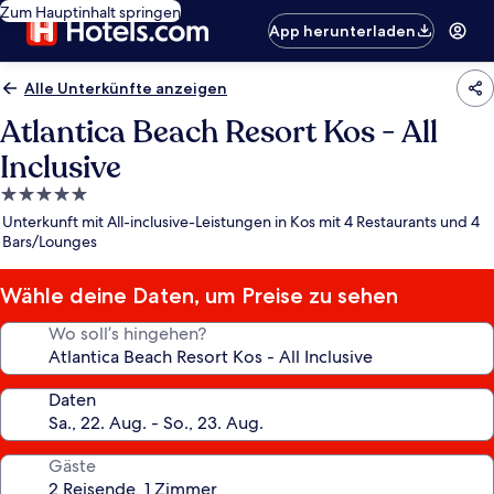
Zum Hauptinhalt springen
App herunterladen
Alle Unterkünfte anzeigen
Atlantica Beach Resort Kos - All
Inclusive
5.0-
Sterne-
Unterkunft mit All-inclusive-Leistungen in Kos mit 4 Restaurants und 4
Unterkunft
Bars/Lounges
Wähle deine Daten, um Preise zu sehen
Wo soll’s hingehen?
Daten
Gäste