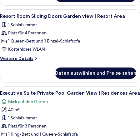
or
Double
Residences
Room
Alle
Resort Room Sliding Doors Garden vie
6
Area
Garden
Resort Room Sliding Doors Garden view | Resort Area
Fotos
View
anzeigen
1 Schlafzimmer
|
für
Resort
Platz für 4 Personen
Resort
or
Room
1 Queen-Bett und 1 Einzel-Schlafsofa
Residences
Sliding
Area
Kostenloses WLAN
Doors
Weitere
Weitere Details
Garden
Details
view
für
Daten auswählen und Preise sehen
Resort
|
Room
Resort
Sliding
Alle
Eigener Pool
Area
13
Doors
Executive Suite Private Pool Garden View | Residences Area
Fotos
Garden
anzeigen
Blick auf den Garten
view
für
|
40 m²
Executive
Resort
Suite
1 Schlafzimmer
Area
Private
Platz für 3 Personen
Pool
1 King-Bett und 1 Queen-Schlafsofa
Garden