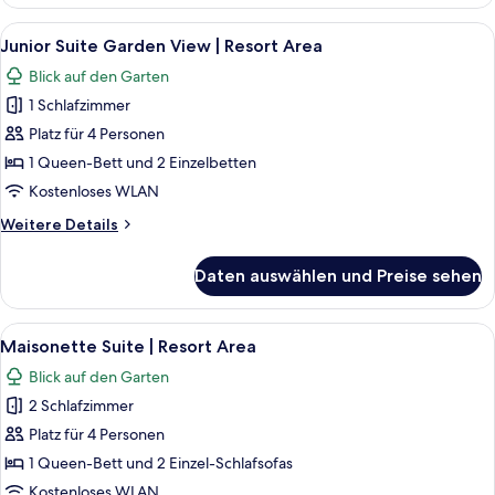
Suite
Sea
Alle
Junior Suite Garden View | Resort Ar
7
View
Junior Suite Garden View | Resort Area
Fotos
|
Blick auf den Garten
Resort
für
Area
1 Schlafzimmer
Junior
Suite
Platz für 4 Personen
Garden
1 Queen-Bett und 2 Einzelbetten
View
Kostenloses WLAN
|
Weitere
Weitere Details
Resort
Details
Area
für
Daten auswählen und Preise sehen
Junior
anzeigen
Suite
Garden
Alle
Maisonette Suite | Resort Area | Zimm
7
View
Maisonette Suite | Resort Area
Fotos
|
Blick auf den Garten
Resort
für
Area
2 Schlafzimmer
Maisonette
Suite
Platz für 4 Personen
|
1 Queen-Bett und 2 Einzel-Schlafsofas
Resort
Kostenloses WLAN