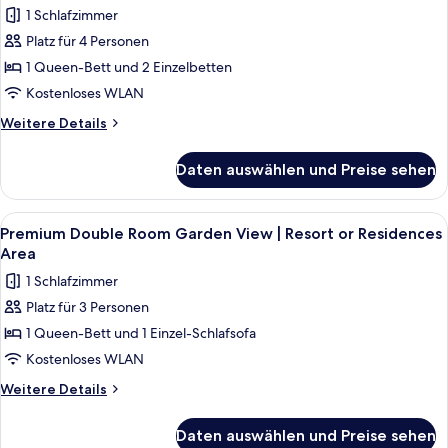
Area
1 Schlafzimmer
Junior
Suite
Platz für 4 Personen
Sea
1 Queen-Bett und 2 Einzelbetten
View
Kostenloses WLAN
|
Weitere
Weitere Details
Resort
Details
Area
für
Daten auswählen und Preise sehen
Junior
anzeigen
Suite
Sea
Alle
Premium Double Room Garden View | R
14
View
Premium Double Room Garden View | Resort or Residences
Fotos
|
Area
Resort
für
1 Schlafzimmer
Area
Premium
Platz für 3 Personen
Double
1 Queen-Bett und 1 Einzel-Schlafsofa
Room
Garden
Kostenloses WLAN
View
Weitere
Weitere Details
|
Details
für
Resort
Daten auswählen und Preise sehen
Premium