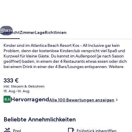
Kos
-
All
rück
Weiter
Inclusive
187+
Übersicht
Zimmer
Lage
Richtlinien
Kinder sind im Atlantica Beach Resort Kos - All Inclusive gar kein
Problem, denn der kostenlose Kinderclub verspricht viel Spaß und
Kurzweil für kleine Gäste. Du kannst im Außenpool (je nach Saison
geöffnet) baden, in einem der 4 Restaurants etwas essen oder dich
bei einem Drink in einer der 4 Bars/Lounges entspannen. Weitere
Highlights wie eine Poolbar, ein Kinderbecken und eine Snackbar
sprechen für diese Unterkunft im luxuriösen Stil.
Der
333 €
aktuelle
inkl. Steuern & Gebühren
Preis
15. Aug.–16. Aug.
In Strandnähe, Liegestühle, Sonnensc
beträgt
Bewertungen
Hervorragend
8,6
Alle 100 Bewertungen anzeigen
333 €.
8,6 von 10.
Beliebte Annehmlichkeiten
Pool
Frühstück inbegriffen