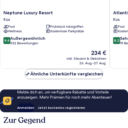
Neptune
Atlantic
Neptune Luxury Resort
Atlanti
Luxury
Mikri
Kos
Kos
Resort
Poli
Pool
Frühstück inbegriffen
Pool
Kos
Kos
Wellness
Kostenlose Parkplätze
Kosten
Kos
9.4
8.2
Außergewöhnlich
Seh
9,4
8,2
von
von
532 Bewertungen
19 B
10,
10,
Der
234 €
Außergewöhnlich,
Sehr
Preis
532
gut,
inkl. Steuern & Gebühren
beträgt
26. Aug.–27. Aug.
Bewertungen
19
234 €
Bewert
Ähnliche Unterkünfte vergleichen
Melde dich an, um verfügbare Rabatte und Vorteile
anzuzeigen. Mehr Prämien für noch mehr Abenteuer!
Anmelden
Jetzt kostenlos registrieren
Zur Gegend