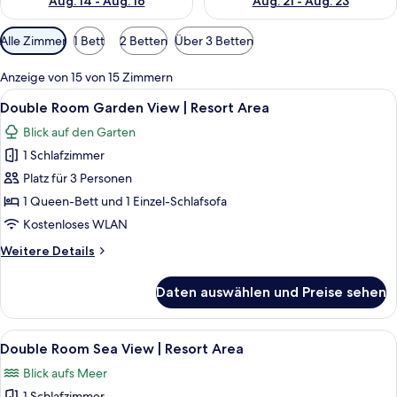
Aug. 14 - Aug. 16
Aug. 21 - Aug. 23
Verfügbare
Alle Zimmer
1 Bett
2 Betten
Über 3 Betten
Filter
für
Anzeige von 15 von 15 Zimmern
Zimmer
Alle
Double Room Garden View | Resort Are
7
Double Room Garden View | Resort Area
Fotos
Blick auf den Garten
für
1 Schlafzimmer
Double
Room
Platz für 3 Personen
Garden
1 Queen-Bett und 1 Einzel-Schlafsofa
View
Kostenloses WLAN
|
Weitere
Weitere Details
Resort
Details
Area
für
Daten auswählen und Preise sehen
Double
anzeigen
Room
Garden
Alle
Double Room Sea View | Resort Area |
7
View
Double Room Sea View | Resort Area
Fotos
|
Blick aufs Meer
Resort
für
Area
1 Schlafzimmer