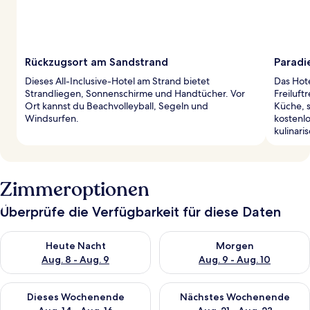
Rückzugsort am Sandstrand
Paradi
Dieses All-Inclusive-Hotel am Strand bietet
Das Hote
Strandliegen, Sonnenschirme und Handtücher. Vor
Freiluft
Ort kannst du Beachvolleyball, Segeln und
Küche, s
Windsurfen.
kostenl
kulinari
Zimmeroptionen
Überprüfe die Verfügbarkeit für diese Daten
Überprüfe die Verfügbarkeit für heute Nacht, Aug. 8 - Aug. 9.
Überprüfe die Verfügbarkeit f
Heute Nacht
Morgen
Aug. 8 - Aug. 9
Aug. 9 - Aug. 10
Überprüfe die Verfügbarkeit für dieses Wochenende, Aug. 14 -
Überprüfe die Verfügbarkeit f
Dieses Wochenende
Nächstes Wochenende