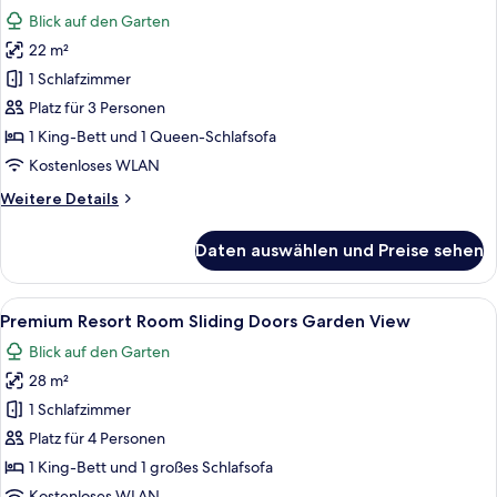
Residences
für
Blick auf den Garten
Area
Premium
22 m²
Double
1 Schlafzimmer
Room
Private
Platz für 3 Personen
Pool
1 King-Bett und 1 Queen-Schlafsofa
Inland
Kostenloses WLAN
View
Weitere
Weitere Details
|
Details
Residence
für
Daten auswählen und Preise sehen
Premium
Area
Double
anzeigen
Room
Alle
Premium Resort Room Sliding Doors Ga
5
Private
Premium Resort Room Sliding Doors Garden View
Fotos
Pool
Blick auf den Garten
Inland
für
View
28 m²
Premium
|
Resort
1 Schlafzimmer
Residence
Room
Area
Platz für 4 Personen
Sliding
1 King-Bett und 1 großes Schlafsofa
Doors
Kostenloses WLAN