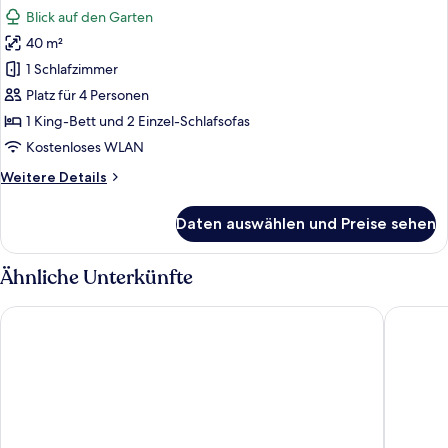
Fotos
Limited
Blick auf den Garten
Sea
für
View
40 m²
Executive
|
Suite
1 Schlafzimmer
Resort
Garden
Area
Platz für 4 Personen
View
1 King-Bett und 2 Einzel-Schlafsofas
|
Kostenloses WLAN
Residences
Weitere
Weitere Details
Area
Details
anzeigen
für
Daten auswählen und Preise sehen
Executive
Suite
Garden
Ähnliche Unterkünfte
View
|
Neptune Luxury Resort
Atlantica
Residences
Area