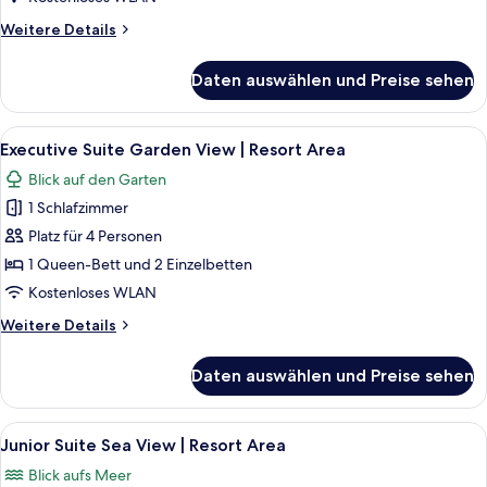
Area
Weitere
Weitere Details
anzeigen
Details
für
Daten auswählen und Preise sehen
Maisonette
Suite
|
Alle
Zimmersafe, Schreibtisch, kostenlose
7
Resort
Executive Suite Garden View | Resort Area
Fotos
Area
Blick auf den Garten
für
1 Schlafzimmer
Executive
Suite
Platz für 4 Personen
Garden
1 Queen-Bett und 2 Einzelbetten
View
Kostenloses WLAN
|
Weitere
Weitere Details
Resort
Details
Area
für
Daten auswählen und Preise sehen
Executive
anzeigen
Suite
Garden
Alle
Junior Suite Sea View | Resort Area |
9
View
Junior Suite Sea View | Resort Area
Fotos
|
Blick aufs Meer
Resort
für