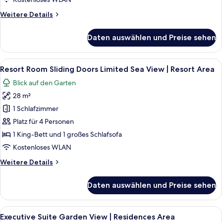
Garden
Weitere
Weitere Details
View
Details
anzeigen
für
Daten auswählen und Preise sehen
Premium
Resort
Room
Alle
Resort Room Sliding Doors Limited Sea
7
Sliding
Resort Room Sliding Doors Limited Sea View | Resort Area
Fotos
Doors
Blick auf den Garten
Garden
für
View
28 m²
Resort
Room
1 Schlafzimmer
Sliding
Platz für 4 Personen
Doors
1 King-Bett und 1 großes Schlafsofa
Limited
Kostenloses WLAN
Sea
Weitere
Weitere Details
View
Details
|
für
Daten auswählen und Preise sehen
Resort
Resort
Room
Area
Sliding
Alle
Executive Suite Garden View | Residen
anzeigen
7
Doors
Executive Suite Garden View | Residences Area