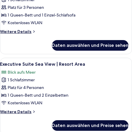
Double
Room
Platz für 3 Personen
Sea
1 Queen-Bett und 1 Einzel-Schlafsofa
View
Kostenloses WLAN
|
Weitere
Weitere Details
Resort
Details
Area
für
Daten auswählen und Preise sehen
Double
anzeigen
Room
Sea
Alle
Executive Suite Sea View | Resort Are
8
View
Executive Suite Sea View | Resort Area
Fotos
|
Blick aufs Meer
Resort
für
Area
1 Schlafzimmer
Executive
Suite
Platz für 4 Personen
Sea
1 Queen-Bett und 2 Einzelbetten
View
Kostenloses WLAN
|
Weitere
Weitere Details
Resort
Details
Area
für
Daten auswählen und Preise sehen
Executive
anzeigen