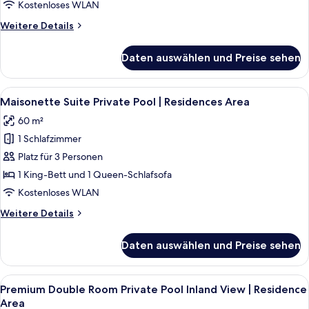
Kostenloses WLAN
View
Weitere
Weitere Details
|
Details
Residences
für
Daten auswählen und Preise sehen
Area
Executive
Suite
anzeigen
Private
Alle
Maisonette Suite Private Pool | Resid
13
Pool
Maisonette Suite Private Pool | Residences Area
Fotos
Garden
60 m²
View
für
|
1 Schlafzimmer
Maisonette
Residences
Suite
Platz für 3 Personen
Area
Private
1 King-Bett und 1 Queen-Schlafsofa
Pool
Kostenloses WLAN
|
Weitere
Weitere Details
Residences
Details
Area
für
Daten auswählen und Preise sehen
Maisonette
anzeigen
Suite
Private
Alle
Premium Double Room Private Pool Inl
11
Pool
Premium Double Room Private Pool Inland View | Residence
Fotos
|
Area