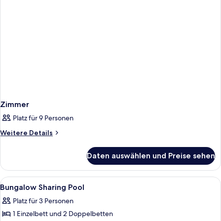
Zimmer
Platz für 9 Personen
Weitere
Weitere Details
Details
für
Daten auswählen und Preise sehen
Zimmer
Alle
Ein Hotelzimmer mit einem großen Bett
6
Bungalow Sharing Pool
Fotos
Platz für 3 Personen
für
1 Einzelbett und 2 Doppelbetten
Bungalow