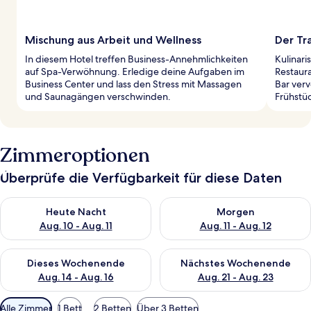
Mischung aus Arbeit und Wellness
Der Tr
In diesem Hotel treffen Business-Annehmlichkeiten
Kulinari
auf Spa-Verwöhnung. Erledige deine Aufgaben im
Restaura
Business Center und lass den Stress mit Massagen
Bar verv
und Saunagängen verschwinden.
Frühstü
Zimmeroptionen
Überprüfe die Verfügbarkeit für diese Daten
Überprüfe die Verfügbarkeit für heute Nacht, Aug. 10 - Aug. 11
Überprüfe die Verfügbarkeit fü
Heute Nacht
Morgen
Aug. 10 - Aug. 11
Aug. 11 - Aug. 12
Überprüfe die Verfügbarkeit für dieses Wochenende, Aug. 14 -
Überprüfe die Verfügbarkeit f
Dieses Wochenende
Nächstes Wochenende
Aug. 14 - Aug. 16
Aug. 21 - Aug. 23
Verfügbare
Alle Zimmer
1 Bett
2 Betten
Über 3 Betten