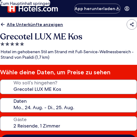
Zum Hauptinhalt springen
App herunterladen
Alle Unterkünfte anzeigen
Grecotel LUX ME Kos
5.0-
Sterne-
Hotel im gehobenen Stil am Strand mit Full-Service-Wellnessbereich -
Unterkunft
Strand von Psalidi (1,7 km)
Wähle deine Daten, um Preise zu sehen
Wo soll’s hingehen?
Daten
Gäste