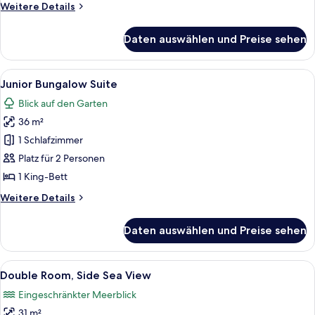
Weitere
Weitere Details
Details
für
Daten auswählen und Preise sehen
Familienzimmer,
Gartenblick
Alle
Ein Schlafzimmer mit einem Bett, eine
5
Junior Bungalow Suite
Fotos
Blick auf den Garten
für
36 m²
Junior
Bungalow
1 Schlafzimmer
Suite
Platz für 2 Personen
anzeigen
1 King-Bett
Weitere
Weitere Details
Details
für
Daten auswählen und Preise sehen
Junior
Bungalow
Suite
Alle
Ein Bett mit Kopfteil, zwei Nachttisc
5
Double Room, Side Sea View
Fotos
Eingeschränkter Meerblick
für
31 m²