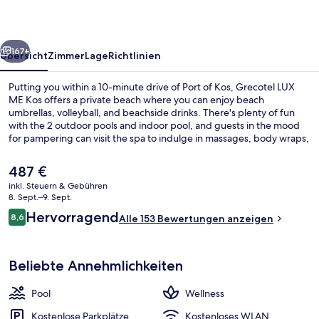
rück
Weiter
167+
Übersicht
Zimmer
Lage
Richtlinien
Putting you within a 10-minute drive of Port of Kos, Grecotel LUX
ME Kos offers a private beach where you can enjoy beach
umbrellas, volleyball, and beachside drinks. There's plenty of fun
with the 2 outdoor pools and indoor pool, and guests in the mood
for pampering can visit the spa to indulge in massages, body wraps,
and aromatherapy. Lagoon Main Restaurant, one of 4 restaurants,
offers pool views and serves breakfast, lunch, and dinner. Other
Der
487 €
highlights at this luxurious hotel include a lazy river, a free kid's club,
aktuelle
inkl. Steuern & Gebühren
and a poolside bar.
Preis
8. Sept.–9. Sept.
Innenpool, 2 Außenpools, Sonnenschi
beträgt
Bewertungen
Hervorragend
8,6
Alle 153 Bewertungen anzeigen
487 €.
8,6 von 10.
Beliebte Annehmlichkeiten
Pool
Wellness
Kostenlose Parkplätze
Kostenloses WLAN