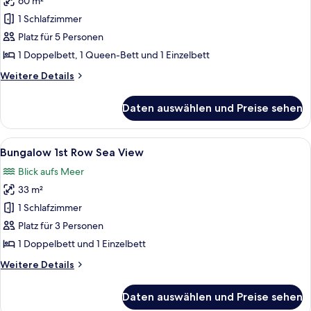
60 m²
Bungalow
Maisonette
1 Schlafzimmer
Side
Platz für 5 Personen
Sea
1 Doppelbett, 1 Queen-Bett und 1 Einzelbett
View
Weitere
Weitere Details
anzeigen
Details
für
Daten auswählen und Preise sehen
Bungalow
Maisonette
Side
Alle
Ein Hotelzimmer mit Bett, zwei Sessel,
6
Sea
Bungalow 1st Row Sea View
Fotos
View
Blick aufs Meer
für
33 m²
Bungalow
1st
1 Schlafzimmer
Row
Platz für 3 Personen
Sea
1 Doppelbett und 1 Einzelbett
View
Weitere
Weitere Details
anzeigen
Details
für
Daten auswählen und Preise sehen
Bungalow