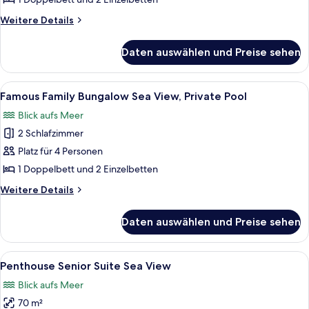
View
Weitere
Weitere Details
anzeigen
Details
für
Daten auswählen und Preise sehen
Famous
Family
Bungalow
Alle
Ein schlicht eingerichtetes Schlafzim
7
Sea
Famous Family Bungalow Sea View, Private Pool
Fotos
View
Blick aufs Meer
für
2 Schlafzimmer
Famous
Family
Platz für 4 Personen
Bungalow
1 Doppelbett und 2 Einzelbetten
Sea
Weitere
Weitere Details
View,
Details
Private
für
Daten auswählen und Preise sehen
Famous
Pool
Family
anzeigen
Bungalow
Alle
Ein Hotelzimmer mit Essbereich, eine
6
Sea
Penthouse Senior Suite Sea View
Fotos
View,
Blick aufs Meer
Private
für
Pool
70 m²
Penthouse