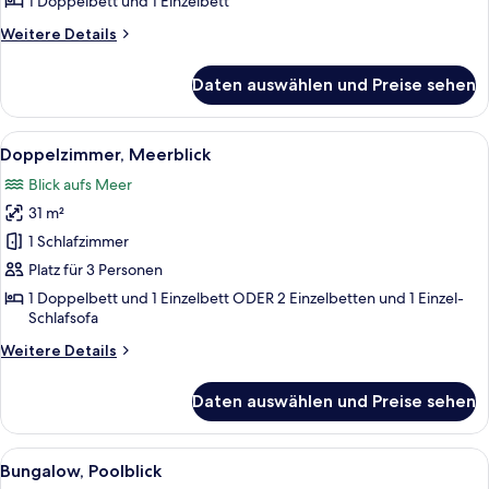
1 Doppelbett und 1 Einzelbett
anzeigen
Weitere
Weitere Details
Details
für
Daten auswählen und Preise sehen
Bungalow
Side
Sea
Alle
Ein Hotelzimmer mit einem großen Bet
6
View
Doppelzimmer, Meerblick
Fotos
Blick aufs Meer
für
31 m²
Doppelzimmer,
Meerblick
1 Schlafzimmer
anzeigen
Platz für 3 Personen
1 Doppelbett und 1 Einzelbett ODER 2 Einzelbetten und 1 Einzel-
Schlafsofa
Weitere
Weitere Details
Details
für
Daten auswählen und Preise sehen
Doppelzimmer,
Meerblick
Alle
Ein Resort mit mehreren Schwimmbecke
6
Bungalow, Poolblick
Fotos