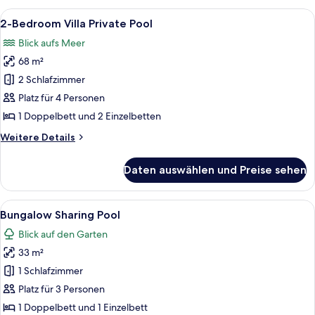
Suite
Alle
Ein Schlafzimmer mit Himmelbett, Blick
6
Sea
2-Bedroom Villa Private Pool
Fotos
View,
Blick aufs Meer
Private
für
Pool
68 m²
2-
Bedroom
2 Schlafzimmer
Villa
Platz für 4 Personen
Private
1 Doppelbett und 2 Einzelbetten
Pool
Weitere
Weitere Details
anzeigen
Details
für
Daten auswählen und Preise sehen
2-
Bedroom
Villa
Alle
Ein ordentlich eingerichtetes Schlaf
6
Private
Bungalow Sharing Pool
Fotos
Pool
Blick auf den Garten
für
33 m²
Bungalow
Sharing
1 Schlafzimmer
Pool
Platz für 3 Personen
anzeigen
1 Doppelbett und 1 Einzelbett