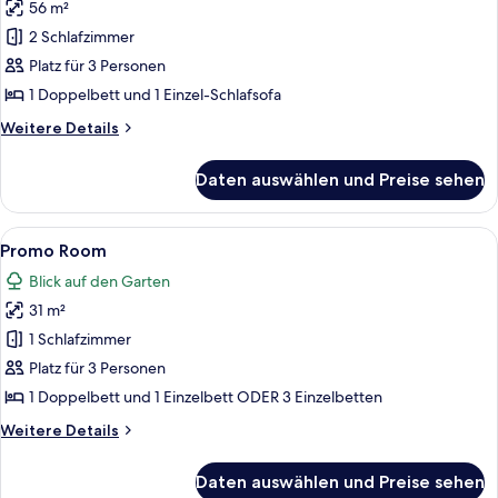
56 m²
Luxury
Family
2 Schlafzimmer
Suite
Platz für 3 Personen
Sharing
1 Doppelbett und 1 Einzel-Schlafsofa
Pool
Weitere
Weitere Details
Balcony
Details
anzeigen
für
Daten auswählen und Preise sehen
Luxury
Family
Suite
Alle
Ein Hotelzimmer mit einem großen Bet
5
Sharing
Promo Room
Fotos
Pool
Blick auf den Garten
Balcony
für
31 m²
Promo
Room
1 Schlafzimmer
anzeigen
Platz für 3 Personen
1 Doppelbett und 1 Einzelbett ODER 3 Einzelbetten
Weitere
Weitere Details
Details
für
Daten auswählen und Preise sehen
Promo