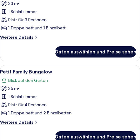
33 m²
für
1 Schlafzimmer
Bungalow,
Poolblick
Platz für 3 Personen
anzeigen
1 Doppelbett und 1 Einzelbett
Weitere
Weitere Details
Details
für
Daten auswählen und Preise sehen
Bungalow,
Poolblick
Alle
Ein Hotelzimmer mit einem Bett, einem
6
Petit Family Bungalow
Fotos
Blick auf den Garten
für
36 m²
Petit
Family
1 Schlafzimmer
Bungalow
Platz für 4 Personen
anzeigen
1 Doppelbett und 2 Einzelbetten
Weitere
Weitere Details
Details
für
Daten auswählen und Preise sehen
Petit