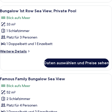
1st
Row
Alle
Ein Schlafzimmer mit einem großen Be
6
Sea
Bungalow 1st Row Sea View, Private Pool
Fotos
View
Blick aufs Meer
für
33 m²
Bungalow
1st
1 Schlafzimmer
Row
Platz für 3 Personen
Sea
1 Doppelbett und 1 Einzelbett
View,
Weitere
Weitere Details
Private
Details
Pool
für
Daten auswählen und Preise sehen
Bungalow
anzeigen
1st
Row
Alle
Ein Hotelzimmer mit einem Bett, einem
8
Sea
Famous Family Bungalow Sea View
Fotos
View,
Blick aufs Meer
Private
für
Pool
52 m²
Famous
Family
2 Schlafzimmer
Bungalow
Platz für 4 Personen
Sea
1 Doppelbett und 2 Einzelbetten