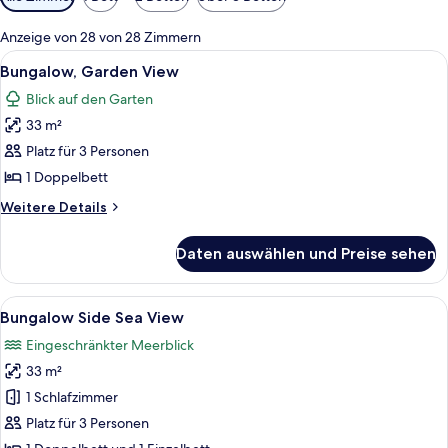
Filter
für
Anzeige von 28 von 28 Zimmern
Zimmer
Alle
Ein Bett mit einem gewobenen Kopfteil
5
Bungalow, Garden View
Fotos
Blick auf den Garten
für
33 m²
Bungalow,
Garden
Platz für 3 Personen
View
1 Doppelbett
anzeigen
Weitere
Weitere Details
Details
für
Daten auswählen und Preise sehen
Bungalow,
Garden
View
Alle
Ein Resort mit mehreren Schwimmbecke
5
Bungalow Side Sea View
Fotos
Eingeschränkter Meerblick
für
33 m²
Bungalow
Side
1 Schlafzimmer
Sea
Platz für 3 Personen
View