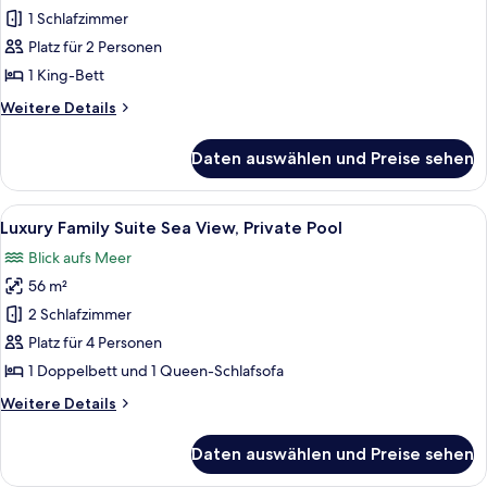
Senior
1 Schlafzimmer
Suite
Platz für 2 Personen
Sea
1 King-Bett
View
Weitere
Weitere Details
anzeigen
Details
für
Daten auswählen und Preise sehen
Penthouse
Senior
Suite
Alle
Ein modernes Wohnzimmer mit Blick auf
13
Sea
Luxury Family Suite Sea View, Private Pool
Fotos
View
Blick aufs Meer
für
56 m²
Luxury
Family
2 Schlafzimmer
Suite
Platz für 4 Personen
Sea
1 Doppelbett und 1 Queen-Schlafsofa
View,
Weitere
Weitere Details
Private
Details
Pool
für
Daten auswählen und Preise sehen
Luxury
anzeigen
Family