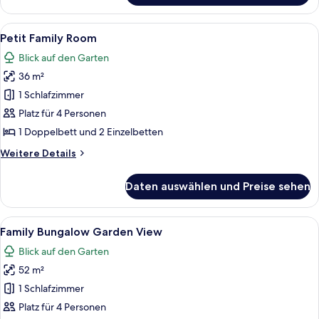
Family
Bungalow
Alle
Ein Hotelzimmer mit Bett, Nachttisch 
3
Petit Family Room
Fotos
Blick auf den Garten
für
36 m²
Petit
Family
1 Schlafzimmer
Room
Platz für 4 Personen
anzeigen
1 Doppelbett und 2 Einzelbetten
Weitere
Weitere Details
Details
für
Daten auswählen und Preise sehen
Petit
Family
Room
Alle
Ein ordentlich bezogenes Bett mit wei
4
Family Bungalow Garden View
Fotos
Blick auf den Garten
für
52 m²
Family
Bungalow
1 Schlafzimmer
Garden
Platz für 4 Personen