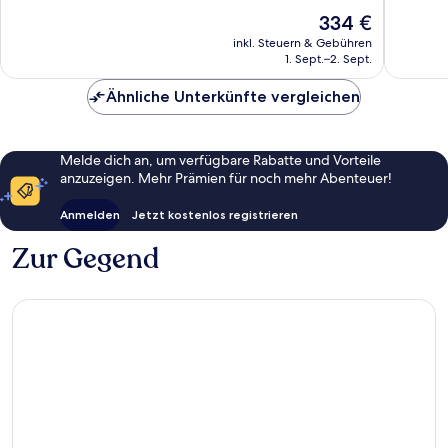
10,
10,
Der
334 €
Hervorragend,
Außerge
Preis
59
537
inkl. Steuern & Gebühren
beträgt
1. Sept.–2. Sept.
Bewertungen
Bewert
334 €
Ähnliche Unterkünfte vergleichen
Melde dich an, um verfügbare Rabatte und Vorteile
anzuzeigen. Mehr Prämien für noch mehr Abenteuer!
Anmelden
Jetzt kostenlos registrieren
Zur Gegend