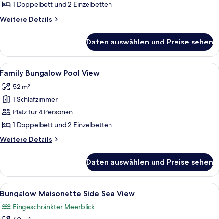
View
1 Doppelbett und 2 Einzelbetten
anzeigen
Weitere
Weitere Details
Details
für
Daten auswählen und Preise sehen
Family
Bungalow
Garden
Alle
Ein ordentlich bezogenes Bett mit wei
3
View
Family Bungalow Pool View
Fotos
52 m²
für
1 Schlafzimmer
Family
Bungalow
Platz für 4 Personen
Pool
1 Doppelbett und 2 Einzelbetten
View
Weitere
Weitere Details
anzeigen
Details
für
Daten auswählen und Preise sehen
Family
Bungalow
Pool
Alle
Ein Hotelzimmer mit einem großen Bett
7
View
Bungalow Maisonette Side Sea View
Fotos
Eingeschränkter Meerblick
für