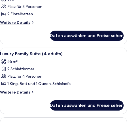
Double
Room,
Platz für 3 Personen
Side
2 Einzelbetten
Sea
Weitere
Weitere Details
View
Details
anzeigen
für
Daten auswählen und Preise sehen
Double
Room,
Side
Alle
Ein Hotelzimmer mit einem großen Bett
10
Sea
Luxury Family Suite (4 adults)
Fotos
View
56 m²
für
2 Schlafzimmer
Luxury
Family
Platz für 4 Personen
Suite
1 King-Bett und 1 Queen-Schlafsofa
(4
Weitere
Weitere Details
adults)
Details
anzeigen
für
Daten auswählen und Preise sehen
Luxury
Family
Suite
(4