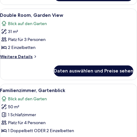
Room
Alle
Ein Hotelzimmer mit einem großen Bet
5
Double Room, Garden View
Fotos
Blick auf den Garten
für
31 m²
Double
Room,
Platz für 3 Personen
Garden
2 Einzelbetten
View
Weitere
Weitere Details
anzeigen
Details
für
Daten auswählen und Preise sehen
Double
Room,
Garden
Alle
Ein Hotelzimmer mit einem großen Bet
7
View
Familienzimmer, Gartenblick
Fotos
Blick auf den Garten
für
50 m²
Familienzimmer,
Gartenblick
1 Schlafzimmer
anzeigen
Platz für 4 Personen
1 Doppelbett ODER 2 Einzelbetten