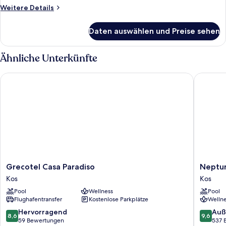
Sharing
Weitere
Weitere Details
Details
Pool
für
anzeigen
Daten auswählen und Preise sehen
Bungalow
Sharing
Pool
Ähnliche Unterkünfte
Grecotel Casa Paradiso
Neptune 
Grecotel
Neptun
Grecotel Casa Paradiso
Neptun
Casa
Luxury
Kos
Kos
Paradiso
Resort
Pool
Wellness
Pool
Kos
Kos
Flughafentransfer
Kostenlose Parkplätze
Wellne
8.6
9.6
Hervorragend
Auß
8,6
9,6
von
von
59 Bewertungen
537 