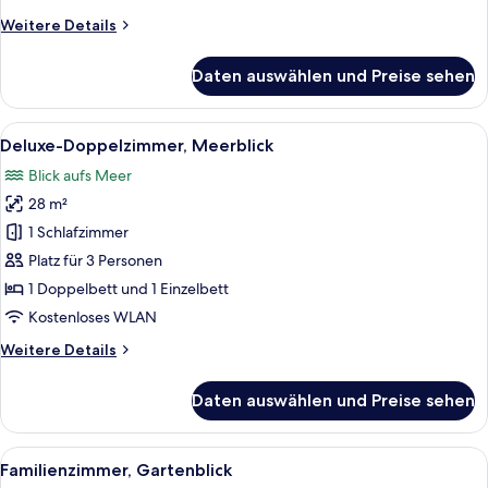
Weitere
Weitere Details
Details
für
Daten auswählen und Preise sehen
Doppelzimmer
(Swim
up)
Alle
Ein Hotelzimmer mit zwei Betten, eine
3
Deluxe-Doppelzimmer, Meerblick
Fotos
Blick aufs Meer
für
28 m²
Deluxe-
Doppelzimmer,
1 Schlafzimmer
Meerblick
Platz für 3 Personen
anzeigen
1 Doppelbett und 1 Einzelbett
Kostenloses WLAN
Weitere
Weitere Details
Details
für
Daten auswählen und Preise sehen
Deluxe-
Doppelzimmer,
Meerblick
Alle
Ein Hotelzimmer mit zwei Betten, ein
5
Familienzimmer, Gartenblick
Fotos