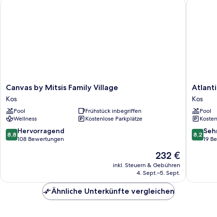
Canvas by Mitsis Family Village
Atlantica
Canvas
Atlantic
Canvas by Mitsis Family Village
Atlanti
by
Mikri
Kos
Kos
Mitsis
Poli
Pool
Frühstück inbegriffen
Pool
Family
Kos
Wellness
Kostenlose Parkplätze
Kosten
Village
Kos
Kos
8.8
8.2
Hervorragend
Seh
8,8
8,2
von
von
108 Bewertungen
19 B
10,
10,
Der
232 €
Hervorragend,
Sehr
Preis
108
gut,
inkl. Steuern & Gebühren
beträgt
4. Sept.–5. Sept.
Bewertungen
19
232 €
Bewert
Ähnliche Unterkünfte vergleichen