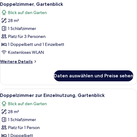
Alle
1
Doppelzimmer, Gartenblick
Fotos
Blick auf den Garten
für
28 m²
Doppelzimmer,
Gartenblick
1 Schlafzimmer
anzeigen
Platz für 3 Personen
1 Doppelbett und 1 Einzelbett
Kostenloses WLAN
Weitere
Weitere Details
Details
für
Daten auswählen und Preise sehen
Doppelzimmer,
Gartenblick
Alle
Ein Hotelzimmer mit einem Bett, einem
1
Doppelzimmer zur Einzelnutzung, Gartenblick
Fotos
Blick auf den Garten
für
28 m²
Doppelzimmer
zur
1 Schlafzimmer
Einzelnutzung,
Platz für 1 Person
Gartenblick
1 Doppelbett