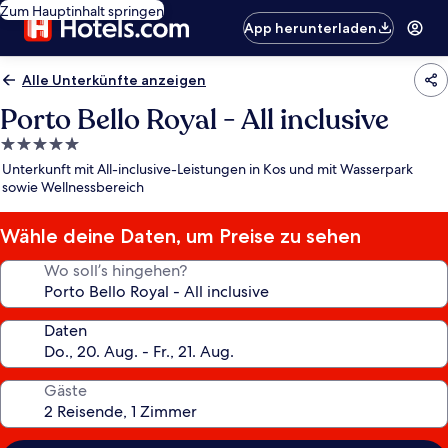
Zum Hauptinhalt springen
App herunterladen
Alle Unterkünfte anzeigen
Porto Bello Royal - All inclusive
5.0-
Sterne-
Unterkunft mit All-inclusive-Leistungen in Kos und mit Wasserpark
Unterkunft
sowie Wellnessbereich
Wähle deine Daten, um Preise zu sehen
Wo soll’s hingehen?
Daten
Gäste