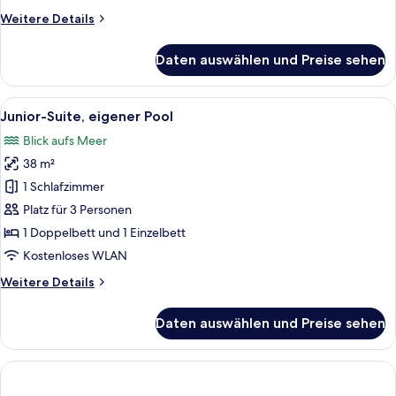
Weitere
Weitere Details
Details
für
Daten auswählen und Preise sehen
Junior-
Suite,
eingeschränkter
Alle
Ein modernes Hotelzimmer mit Sofa, Sc
1
Meerblick
Junior-Suite, eigener Pool
Fotos
Blick aufs Meer
für
38 m²
Junior-
Suite,
1 Schlafzimmer
eigener
Platz für 3 Personen
Pool
1 Doppelbett und 1 Einzelbett
anzeigen
Kostenloses WLAN
Weitere
Weitere Details
Details
für
Daten auswählen und Preise sehen
Junior-
Suite,
eigener
Pool