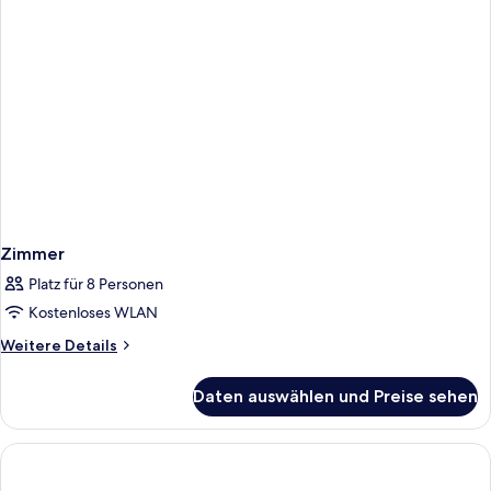
Zimmer
Platz für 8 Personen
Kostenloses WLAN
Weitere
Weitere Details
Details
für
Daten auswählen und Preise sehen
Zimmer