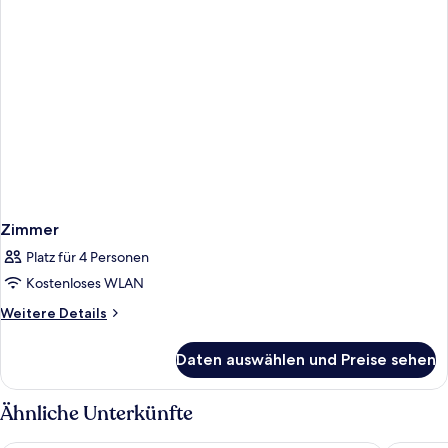
Zimmer
Platz für 4 Personen
Kostenloses WLAN
Weitere
Weitere Details
Details
für
Daten auswählen und Preise sehen
Zimmer
Ähnliche Unterkünfte