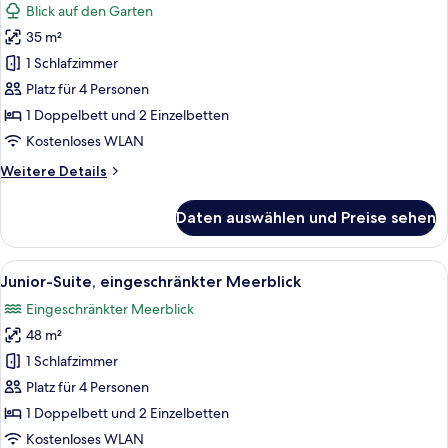
Blick auf den Garten
für
35 m²
Familienzimmer,
Gartenblick
1 Schlafzimmer
anzeigen
Platz für 4 Personen
1 Doppelbett und 2 Einzelbetten
Kostenloses WLAN
Weitere
Weitere Details
Details
für
Daten auswählen und Preise sehen
Familienzimmer,
Gartenblick
Alle
Ein modernes Hotelzimmer mit Bett, N
1
Junior-Suite, eingeschränkter Meerblick
Fotos
Eingeschränkter Meerblick
für
48 m²
Junior-
Suite,
1 Schlafzimmer
eingeschränkter
Platz für 4 Personen
Meerblick
1 Doppelbett und 2 Einzelbetten
anzeigen
Kostenloses WLAN