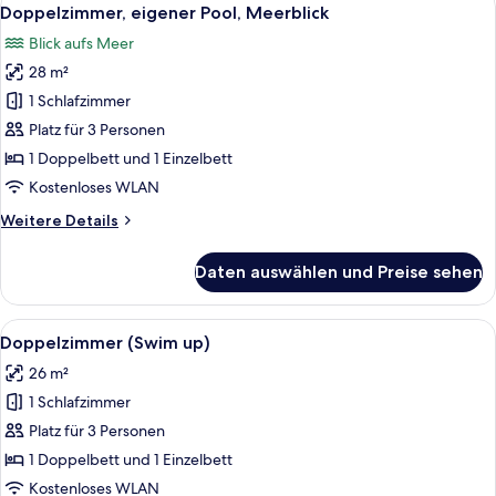
Alle
5
Meerblick
Doppelzimmer, eigener Pool, Meerblick
Fotos
Blick aufs Meer
für
28 m²
Doppelzimmer,
eigener
1 Schlafzimmer
Pool,
Platz für 3 Personen
Meerblick
1 Doppelbett und 1 Einzelbett
anzeigen
Kostenloses WLAN
Weitere
Weitere Details
Details
für
Daten auswählen und Preise sehen
Doppelzimmer,
eigener
Pool,
Alle
Ein Hotelzimmer mit zwei Betten, eine
3
Meerblick
Doppelzimmer (Swim up)
Fotos
26 m²
für
1 Schlafzimmer
Doppelzimmer
(Swim
Platz für 3 Personen
up)
1 Doppelbett und 1 Einzelbett
anzeigen
Kostenloses WLAN