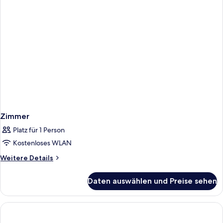
Zimmer
Platz für 1 Person
Kostenloses WLAN
Weitere
Weitere Details
Details
für
Daten auswählen und Preise sehen
Zimmer