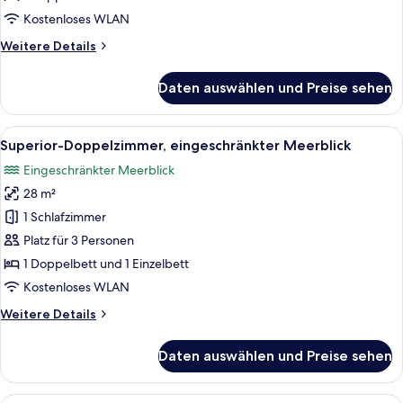
anzeigen
Kostenloses WLAN
Weitere
Weitere Details
Details
für
Daten auswählen und Preise sehen
Doppelzimmer
zur
Einzelnutzung,
Alle
Ein Hotelzimmer mit zwei Betten, eine
1
Gartenblick
Superior-Doppelzimmer, eingeschränkter Meerblick
Fotos
Eingeschränkter Meerblick
für
28 m²
Superior-
Doppelzimmer,
1 Schlafzimmer
eingeschränkter
Platz für 3 Personen
Meerblick
1 Doppelbett und 1 Einzelbett
anzeigen
Kostenloses WLAN
Weitere
Weitere Details
Details
für
Daten auswählen und Preise sehen
Superior-
Doppelzimmer,
eingeschränkter
Ein modernes Hotelzimmer mit einem gr