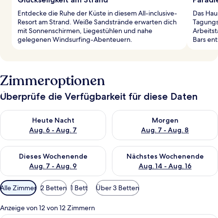
Entdecke die Ruhe der Küste in diesem All-inclusive-
Das Haus
Resort am Strand. Weiße Sandstrände erwarten dich
Tagungs
mit Sonnenschirmen, Liegestühlen und nahe
Arbeitst
gelegenen Windsurfing-Abenteuern.
Bars en
Zimmeroptionen
Überprüfe die Verfügbarkeit für diese Daten
Überprüfe die Verfügbarkeit für heute Nacht, Aug. 6 - Aug. 7.
Überprüfe die Verfügbarkeit f
Heute Nacht
Morgen
Aug. 6 - Aug. 7
Aug. 7 - Aug. 8
Überprüfe die Verfügbarkeit für dieses Wochenende, Aug. 7 - 
Überprüfe die Verfügbarkeit f
Dieses Wochenende
Nächstes Wochenende
Aug. 7 - Aug. 9
Aug. 14 - Aug. 16
Verfügbare
Alle Zimmer
2 Betten
1 Bett
Über 3 Betten
Filter
für
Anzeige von 12 von 12 Zimmern
Zimmer
Ein Hotelzimmer mit einem Bett, einem