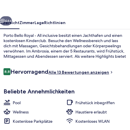
All
inclusive
rück
Weiter
46+
Übersicht
Zimmer
Lage
Richtlinien
Porto Bello Royal - All inclusive besitzt einen Jachthafen und einen
kostenlosen Kinderclub. Besuche den Wellnessbereich und lass
dich mit Massagen, Gesichtsbehandlungen oder Körperpeelings
verwöhnen. Im Ambrosia, einem der 5 Restaurants, wird Frühstück,
Mittagessen und Abendessen serviert. Als weitere Highlights bietet
diese Unterkunft im luxuriösen Stil 13 Außenpools, einen
Wasserpark (gebührenpflichtig) und einen Innenpool.
Bewertungen
Hervorragend
8,8
Alle 13 Bewertungen anzeigen
8,8 von 10.
Innenpool, 13 Außenpools, Sonnenschi
Beliebte Annehmlichkeiten
Pool
Frühstück inbegriffen
Wellness
Haustiere erlaubt
Kostenlose Parkplätze
Kostenloses WLAN