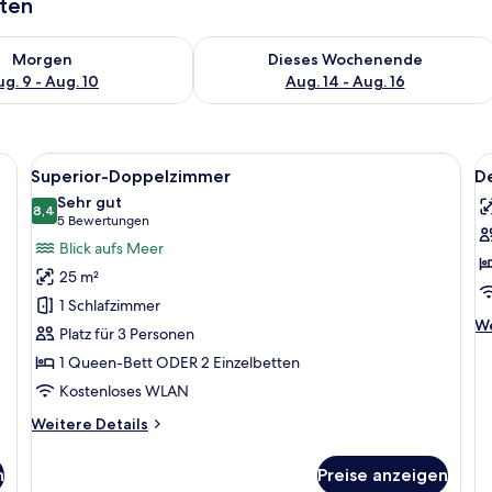
aten
 - Aug. 9.
 Verfügbarkeit für morgen, Aug. 9 - Aug. 10.
Überprüfe die Verfügbarkeit für dies
Morgen
Dieses Wochenende
g. 9 - Aug. 10
Aug. 14 - Aug. 16
, einem Couchtisch, einem Bett und Blick auf einen Garten durch eine Glastü
Alle
Ein modernes Hotelzimmer mit einem g
Al
3
Superior-Doppelzimmer
D
Fotos
F
Sehr gut
für
8,4
f
8,4 von 10
(5
5 Bewertungen
Superior-
D
Bewertungen)
Blick aufs Meer
Doppelzimmer
D
25 m²
anzeigen
a
1 Schlafzimmer
We
We
Platz für 3 Personen
De
1 Queen-Bett ODER 2 Einzelbetten
fü
De
Kostenloses WLAN
Do
Weitere
Weitere Details
Details
für
n
Preise anzeigen
Superior-