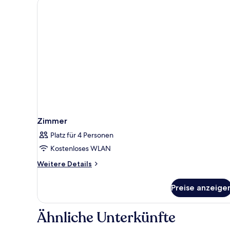
Zimmer
Platz für 4 Personen
Kostenloses WLAN
Weitere
Weitere Details
Details
für
Preise anzeige
Zimmer
Ähnliche Unterkünfte