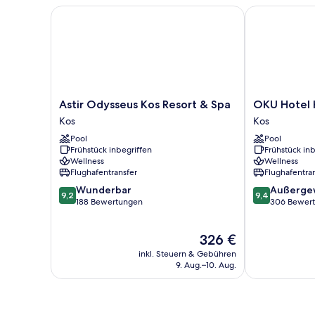
Astir Odysseus Kos Resort & Spa
OKU Hotel Ko
Astir
OKU
Astir Odysseus Kos Resort & Spa
OKU Hotel K
Odysseus
Hotel
Kos
Kos
Kos
Kos
Pool
Pool
Resort
-
Frühstück inbegriffen
Frühstück inb
&
Adults
Wellness
Wellness
Spa
Only
Flughafentransfer
Flughafentra
Kos
Kos
9.2
9.4
Wunderbar
Außerge
9,2
9,4
von
von
188 Bewertungen
306 Bewer
10,
10,
Wunderbar,
Außergewöhnl
Der
326 €
188
306
Preis
Bewertungen
Bewertungen
inkl. Steuern & Gebühren
beträgt
9. Aug.–10. Aug.
326 €