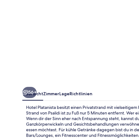
56+
Übersicht
Zimmer
Lage
Richtlinien
Hotel Platanista besitzt einen Privatstrand mit vielseitige
Strand von Psalidi ist zu Fuß nur 5 Minuten entfernt. Wer
Wenn dir der Sinn eher nach Entspannung steht, kannst d
Ganzkörperwickeln und Gesichtsbehandlungen verwöhnen 
essen möchtest. Für kühle Getränke dagegen bist du in der
Bars/Lounges, ein Fitnesscenter und Fitnessmöglichkeiten