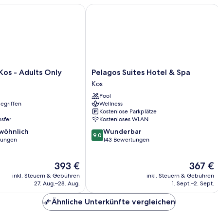
s - Adults Only
Pelagos Suites Hotel & Spa
Pelagos
os - Adults Only
Pelagos Suites Hotel & Spa
Suites
Kos
Hotel
Pool
&
egriffen
Wellness
Spa
Kostenlose Parkplätze
Kos
nsfer
Kostenloses WLAN
9.0
wöhnlich
Wunderbar
9,0
von
tungen
143 Bewertungen
10,
ich,
Wunderbar,
Der
Der
393 €
367 €
143
Preis
Preis
Bewertungen
inkl. Steuern & Gebühren
inkl. Steuern & Gebühren
beträgt
beträgt
27. Aug.–28. Aug.
1. Sept.–2. Sept.
393 €
367 €
Ähnliche Unterkünfte vergleichen