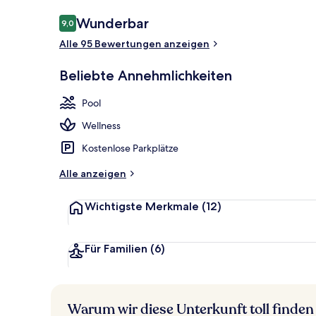
Bewertungen
Wunderbar
9,0
9,0 von 10.
Alle 95 Bewertungen anzeigen
2 Außenpools
Beliebte Annehmlichkeiten
Pool
Wellness
Kostenlose Parkplätze
Alle anzeigen
Wichtigste Merkmale
(12)
Für Familien
(6)
Warum wir diese Unterkunft toll finden