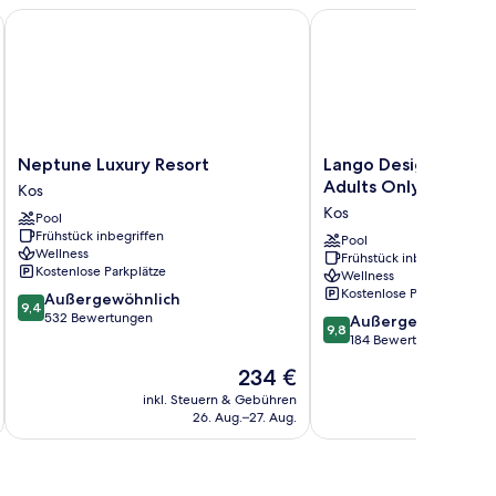
Neptune Luxury Resort
Lango Design Hotel & S
Neptune
Lango
Neptune Luxury Resort
Lango Design Hotel 
Luxury
Design
Adults Only
Kos
Resort
Hotel
Kos
Pool
Kos
&
Frühstück inbegriffen
Spa
Pool
Wellness
Frühstück inbegriffen
-
Kostenlose Parkplätze
Wellness
Adults
Kostenlose Parkplätze
9.4
Außergewöhnlich
Only
9,4
von
532 Bewertungen
9.8
Kos
Außergewöhnlich
9,8
10,
von
184 Bewertungen
Außergewöhnlich,
10,
Der
234 €
532
Außergewöhnlich,
Preis
Bewertungen
184
inkl. Steuern & Gebühren
inkl. S
beträgt
26. Aug.–27. Aug.
Bewertungen
234 €