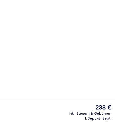
2 Bars/Lounges, Poolbar
nterkunft
Der
238 €
aktuelle
inkl. Steuern & Gebühren
Preis
1. Sept.–2. Sept.
ch
Lobby
beträgt
238 €.