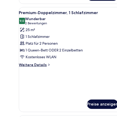
Alle
Ein Hotelzimmer mit Bett, Schr
4
Premium-Doppelzimmer, 1 Schlafzimmer
Fotos
Wunderbar
für
9,0
9,0 von 10
(2
2 Bewertungen
Premium-
Bewertungen)
25 m²
Doppelzimmer,
1 Schlafzimmer
1
Platz für 2 Personen
Schlafzimmer
1 Queen-Bett ODER 2 Einzelbetten
anzeigen
Kostenloses WLAN
Weitere
Weitere Details
Details
für
Premium-
Doppelzimmer,
1
Schlafzimmer
Preise anzeige