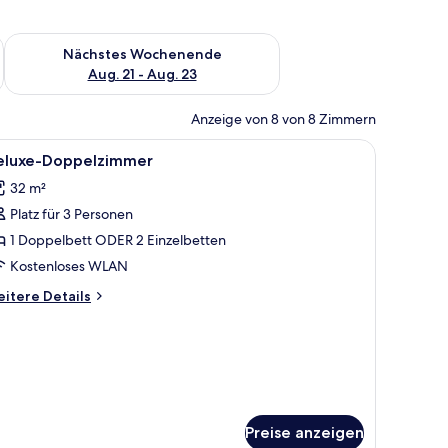
es Wochenende, Aug. 14 - Aug. 16.
Überprüfe die Verfügbarkeit für nächstes Wochenende, Aug. 2
Nächstes Wochenende
Aug. 21 - Aug. 23
Anzeige von 8 von 8 Zimmern
r.
roßen Bett, einem Schreibtisch, einem Flachbildfernseher und einem Balkon 
le
Ein Hotelzimmer mit Bett, Schreibtisch, Stuhl
7
eluxe-Doppelzimmer
otos
32 m²
ür
Platz für 3 Personen
eluxe-
oppelzimmer
1 Doppelbett ODER 2 Einzelbetten
nzeigen
Kostenloses WLAN
itere
itere Details
tails
r
luxe-
ppelzimmer
Preise anzeigen