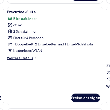
Doppelzimmer
eibtisch, Fernseher und Balkon mit Sitzgelegenheit.
Alle
Ein modernes Wohnzimmer mit einer C
4
Executive-Suite
Fotos
Blick aufs Meer
für
65 m²
Executive-
Suite
2 Schlafzimmer
anzeigen
Platz für 4 Personen
1 Doppelbett, 2 Einzelbetten und 1 Einzel-Schlafsofa
Kostenloses WLAN
Weitere
Weitere Details
Details
Z
für
Executive-
Suite
We
We
De
fü
n
Preise anzeigen
Z