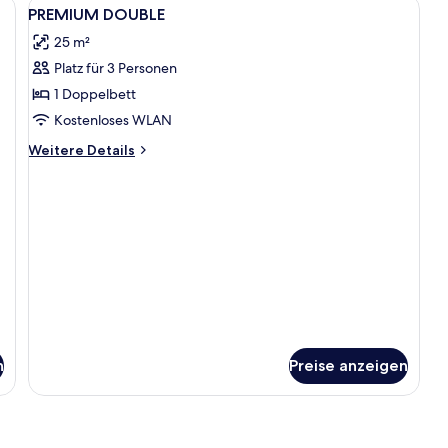
Alle
Zimmersafe, Verdunkelungsvorhänge, s
3
PREMIUM DOUBLE
Fotos
25 m²
für
Platz für 3 Personen
PREMIUM
DOUBLE
1 Doppelbett
anzeigen
Kostenloses WLAN
Weitere
Weitere Details
Details
für
PREMIUM
DOUBLE
n
Preise anzeigen