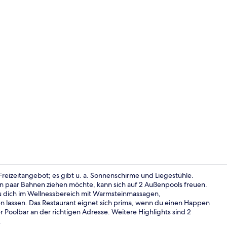
Video der U
m Freizeitangebot; es gibt u. a. Sonnenschirme und Liegestühle.
 ein paar Bahnen ziehen möchte, kann sich auf 2 Außenpools freuen.
u dich im Wellnessbereich mit Warmsteinmassagen,
Außenberei
lassen. Das Restaurant eignet sich prima, wenn du einen Happen
 Poolbar an der richtigen Adresse. Weitere Highlights sind 2
.