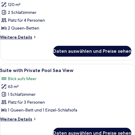
120 m²
Villa
with
2 Schlafzimmer
Private
Platz für 4 Personen
Pool
2 Queen-Betten
Sea
Weitere
Weitere Details
View
Details
anzeigen
für
Daten auswählen und Preise sehen
Villa
with
Private
Alle
Ein Schlafzimmer mit einem großen Bet
4
Pool
Suite with Private Pool Sea View
Fotos
Sea
Blick aufs Meer
View
für
63 m²
Suite
with
1 Schlafzimmer
Private
Platz für 3 Personen
Pool
1 Queen-Bett und 1 Einzel-Schlafsofa
Sea
Weitere
Weitere Details
View
Details
anzeigen
für
Daten auswählen und Preise sehen
Suite