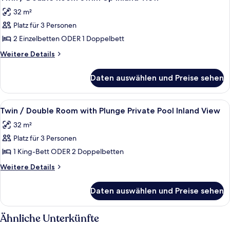
Fotos
view
32 m²
für
Platz für 3 Personen
Twin
/
2 Einzelbetten ODER 1 Doppelbett
Double
Weitere
Weitere Details
Room
Details
für
Swim
Daten auswählen und Preise sehen
Twin
Up
/
Inland
Double
Alle
Ein Hotelzimmer mit Bett, Schreibtisch
8
View
Room
Twin / Double Room with Plunge Private Pool Inland View
Fotos
Swim
anzeigen
32 m²
Up
für
Inland
Platz für 3 Personen
Twin
View
/
1 King-Bett ODER 2 Doppelbetten
Double
Weitere
Weitere Details
Room
Details
für
with
Daten auswählen und Preise sehen
Twin
Plunge
/
Private
Double
Ähnliche Unterkünfte
Pool
Room