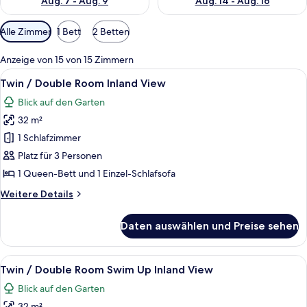
Aug. 7 - Aug. 9
Aug. 14 - Aug. 16
Verfügbare
Alle Zimmer
1 Bett
2 Betten
Filter
für
Anzeige von 15 von 15 Zimmern
Zimmer
Alle
Ein Hotelzimmer mit einem großen Be
3
Twin / Double Room Inland View
Fotos
Blick auf den Garten
für
32 m²
Twin
/
1 Schlafzimmer
Double
Platz für 3 Personen
Room
1 Queen-Bett und 1 Einzel-Schlafsofa
Inland
Weitere
Weitere Details
View
Details
anzeigen
für
Daten auswählen und Preise sehen
Twin
/
Double
Alle
Ein Hotelzimmer mit Bett, Schreibtisch
4
Room
Twin / Double Room Swim Up Inland View
Fotos
Inland
Blick auf den Garten
View
für
32 m²