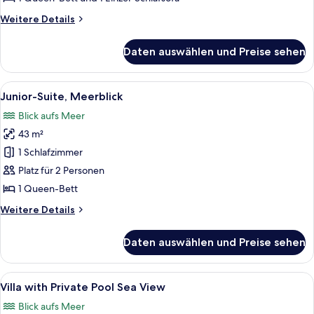
Swim
Weitere
Weitere Details
Up
Details
Sea
für
Daten auswählen und Preise sehen
Twin
View
/
anzeigen
Double
Alle
Ein Hotelzimmer mit Bett, Schreibtisch,
5
Room
Junior-Suite, Meerblick
Fotos
Swim
Blick aufs Meer
Up
für
Sea
43 m²
Junior-
View
Suite,
1 Schlafzimmer
Meerblick
Platz für 2 Personen
anzeigen
1 Queen-Bett
Weitere
Weitere Details
Details
für
Daten auswählen und Preise sehen
Junior-
Suite,
Meerblick
Alle
Ein Hotelzimmer mit einem Bett, eine
14
Villa with Private Pool Sea View
Fotos
Blick aufs Meer
für