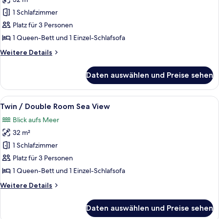
Twin
/
1 Schlafzimmer
Double
Platz für 3 Personen
Room
1 Queen-Bett und 1 Einzel-Schlafsofa
Swim
Weitere
Weitere Details
Up
Details
Inland
für
Daten auswählen und Preise sehen
Twin
View
/
anzeigen
Double
Alle
Ein Hotelzimmer mit einem großen Be
3
Room
Twin / Double Room Sea View
Fotos
Swim
Blick aufs Meer
Up
für
Inland
32 m²
Twin
View
/
1 Schlafzimmer
Double
Platz für 3 Personen
Room
1 Queen-Bett und 1 Einzel-Schlafsofa
Sea
Weitere
Weitere Details
View
Details
anzeigen
für
Daten auswählen und Preise sehen
Twin