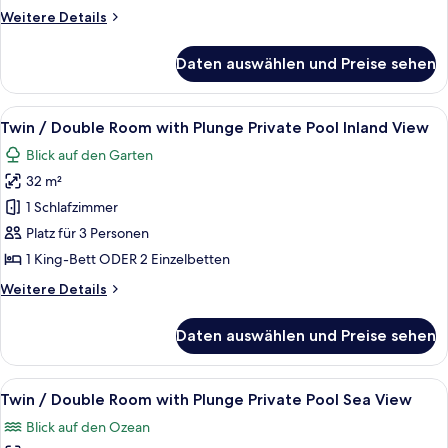
Meerblick
Weitere
Weitere Details
anzeigen
Details
für
Daten auswählen und Preise sehen
Zweibettzimmer,
eigener
Pool,
Alle
Ein Hotelzimmer mit Bett, Schreibtisch
7
Meerblick
Twin / Double Room with Plunge Private Pool Inland View
Fotos
Blick auf den Garten
für
32 m²
Twin
/
1 Schlafzimmer
Double
Platz für 3 Personen
Room
1 King-Bett ODER 2 Einzelbetten
with
Weitere
Weitere Details
Plunge
Details
Private
für
Daten auswählen und Preise sehen
Twin
Pool
/
Inland
Double
Alle
Ein Hotelzimmer mit Bett, Schreibtisch
View
3
Room
Twin / Double Room with Plunge Private Pool Sea View
Fotos
anzeigen
with
Blick auf den Ozean
Plunge
für