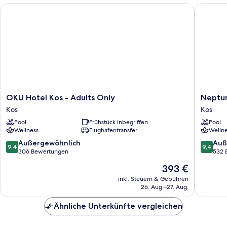
with
Inland
OKU Hotel Kos - Adults Only
Neptune 
Plunge
View
Private
anzeigen
Pool
Inland
View
OKU
Neptun
OKU Hotel Kos - Adults Only
Neptun
Hotel
Luxury
Kos
Kos
Kos
Resort
Pool
Frühstück inbegriffen
Pool
-
Kos
Wellness
Flughafentransfer
Wellne
Adults
Only
9.4
9.4
Außergewöhnlich
Auß
9,4
9,4
Kos
von
von
306 Bewertungen
532 
10,
10,
Der
393 €
Außergewöhnlich,
Außerge
Preis
306
532
inkl. Steuern & Gebühren
beträgt
26. Aug.–27. Aug.
Bewertungen
Bewert
393 €
Ähnliche Unterkünfte vergleichen