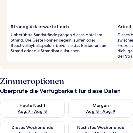
Strandglück erwartet dich
Arbeit
Unberührte Sandstrände prägen dieses Hotel am
Dieses H
Strand. Die Gäste können segeln, surfen oder
zwische
Beachvolleyball spielen, bevor sie das Restaurant am
Freizeit
Strand oder die Strandbar aufsuchen.
dich, g
der Stra
Zimmeroptionen
Überprüfe die Verfügbarkeit für diese Daten
Überprüfe die Verfügbarkeit für heute Nacht, Aug. 7 - Aug. 8.
Überprüfe die Verfügbarkeit f
Heute Nacht
Morgen
Aug. 7 - Aug. 8
Aug. 8 - Aug. 9
Überprüfe die Verfügbarkeit für dieses Wochenende, Aug. 7 - 
Überprüfe die Verfügbarkeit f
Dieses Wochenende
Nächstes Wochenende