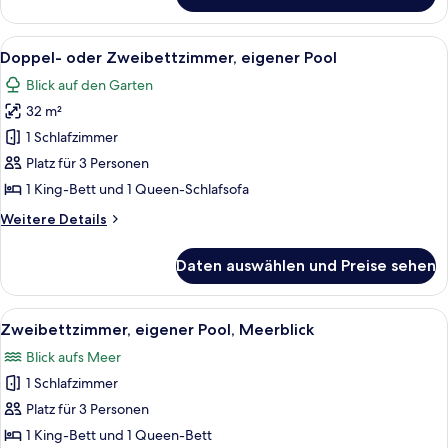
with
Private
Alle
Ein Hotelzimmer mit Bett, Nachttische
6
Pool
Doppel- oder Zweibettzimmer, eigener Pool
Fotos
Sea
Blick auf den Garten
View
für
32 m²
Doppel-
oder
1 Schlafzimmer
Zweibettzimmer,
Platz für 3 Personen
eigener
1 King-Bett und 1 Queen-Schlafsofa
Pool
Weitere
Weitere Details
anzeigen
Details
für
Daten auswählen und Preise sehen
Doppel-
oder
Zweibettzimmer,
Alle
Ein Hotelzimmer mit Bett, Nachttisch,
3
eigener
Zweibettzimmer, eigener Pool, Meerblick
Fotos
Pool
Blick aufs Meer
für
1 Schlafzimmer
Zweibettzimmer,
eigener
Platz für 3 Personen
Pool,
1 King-Bett und 1 Queen-Bett