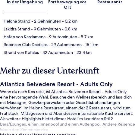
In der Umgebung
Fortbewegung vor
Restaurants
Ort
Helona Strand
- 2 Gehminuten
- 0.2 km
Lakitira Strand
- 9 Gehminuten
- 0.8 km
Hafen von Kardamena
- 9 Autominuten
- 5.7 km
Robinson Club Daidalos
- 29 Autominuten
- 15.1 km
Strand von Kefalos
- 42 Autominuten
- 23.4 km
Mehr zu dieser Unterkunft
Atlantica Belvedere Resort - Adults Only
Wenn du nach Kos reist, ist Atlantica Belvedere Resort - Adults Only
eine hervorragende Wahl. Besuche den Wellnessbereich und lass dich
mit Massagen, Ganzkörperwickeln oder Gesichtsbehandlungen
verwöhnen. Im Helona Restaurant, einem der 2 Restaurants, wird zum
Frühstück, Mittagessen und Abendessen internationale Küche serviert.
Als weitere Highlights bietet dieses Hotel im luxuriösen Stil 2
Bars/Lounges, einen Innenpool und einen Außenpool. Andere Reisende
loben den Zimmerservice.
Mehr zu dieser Unterkunft anzeigen