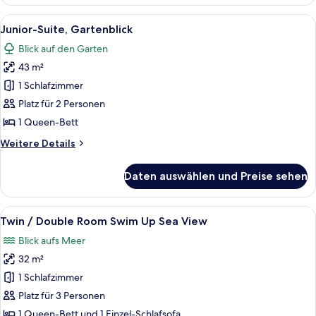
/
Double
Alle
Ein Hotelzimmer mit einem großen Bett
3
Room
Junior-Suite, Gartenblick
Fotos
Sea
Blick auf den Garten
View
für
43 m²
Junior-
Suite,
1 Schlafzimmer
Gartenblick
Platz für 2 Personen
anzeigen
1 Queen-Bett
Weitere
Weitere Details
Details
für
Daten auswählen und Preise sehen
Junior-
Suite,
Gartenblick
Alle
Ein Hotelzimmer mit Bett, Schreibtisch
4
Twin / Double Room Swim Up Sea View
Fotos
Blick aufs Meer
für
32 m²
Twin
/
1 Schlafzimmer
Double
Platz für 3 Personen
Room
1 Queen-Bett und 1 Einzel-Schlafsofa