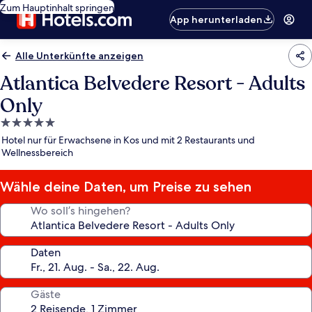
Zum Hauptinhalt springen
App herunterladen
Alle Unterkünfte anzeigen
Atlantica Belvedere Resort - Adults
Only
5.0-
Sterne-
Hotel nur für Erwachsene in Kos und mit 2 Restaurants und
Unterkunft
Wellnessbereich
Wähle deine Daten, um Preise zu sehen
Wo soll’s hingehen?
Daten
Gäste