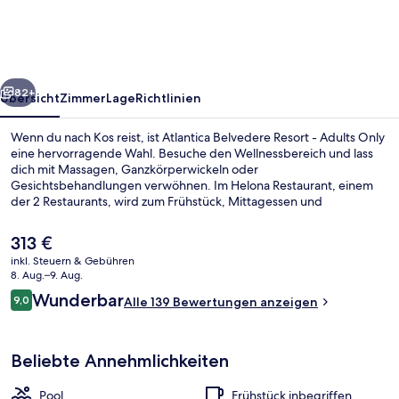
-
Adults
Only
rück
Weiter
82+
Übersicht
Zimmer
Lage
Richtlinien
Wenn du nach Kos reist, ist Atlantica Belvedere Resort - Adults Only
eine hervorragende Wahl. Besuche den Wellnessbereich und lass
dich mit Massagen, Ganzkörperwickeln oder
Gesichtsbehandlungen verwöhnen. Im Helona Restaurant, einem
der 2 Restaurants, wird zum Frühstück, Mittagessen und
Abendessen internationale Küche serviert. Als weitere Highlights
bietet dieses Hotel im luxuriösen Stil 2 Bars/Lounges, einen
Der
313 €
Innenpool und einen Außenpool. Andere Reisende loben den
aktuelle
inkl. Steuern & Gebühren
Zimmerservice.
Preis
8. Aug.–9. Aug.
Sitzecke in der Lobby
beträgt
Bewertungen
Wunderbar
9,0
Alle 139 Bewertungen anzeigen
313 €.
9,0 von 10.
Beliebte Annehmlichkeiten
Pool
Frühstück inbegriffen