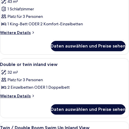
Private
43 m²
Twin
Pool
/
1 Schlafzimmer
Inland
Double
View
Platz für 3 Personen
Room
1 King-Bett ODER 2 Komfort-Einzelbetten
with
Weitere
Weitere Details
Plunge
Details
Private
für
Daten auswählen und Preise sehen
Twin
Pool
/
Sea
Double
Alle
Ein Hotelzimmer mit einem großen Be
View
3
Room
Double or twin inland view
Fotos
anzeigen
with
32 m²
Plunge
für
Private
Platz für 3 Personen
Double
Pool
or
2 Einzelbetten ODER 1 Doppelbett
Sea
twin
View
Weitere
Weitere Details
inland
Details
für
view
Daten auswählen und Preise sehen
Double
anzeigen
or
twin
Alle
Ein Hotelzimmer mit Bett, Schreibtisch
3
inland
Twin / Double Room Swim Up Inland View