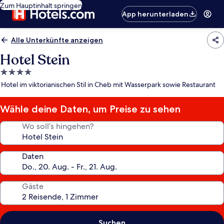
Zum Hauptinhalt springen
App herunterladen
Alle Unterkünfte anzeigen
Hotel Stein
4.0-
Sterne-
Hotel im viktorianischen Stil in Cheb mit Wasserpark sowie Restaurant
Unterkunft
Wähle deine Daten, um Preise zu sehen
Wo soll’s hingehen?
Daten
Gäste
Suchen