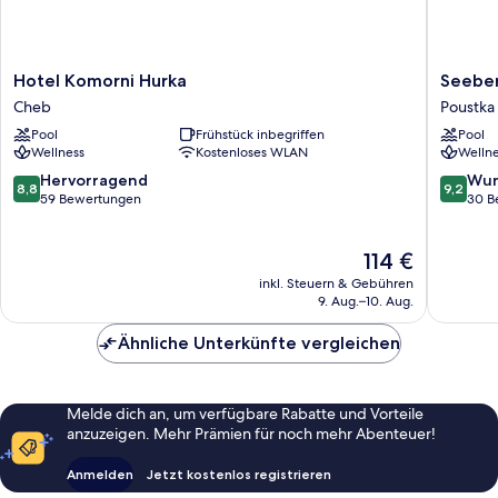
Hotel
Seeber
Hotel Komorni Hurka
Seebe
Komorni
Poustka
Cheb
Poustka
Hurka
Pool
Frühstück inbegriffen
Pool
Cheb
Wellness
Kostenloses WLAN
Wellne
8.8
9.2
Hervorragend
Wun
8,8
9,2
von
von
59 Bewertungen
30 B
10,
10,
Hervorragend,
Wunder
Der
114 €
59
30
Preis
Bewertungen
Bewert
inkl. Steuern & Gebühren
beträgt
9. Aug.–10. Aug.
114 €
Ähnliche Unterkünfte vergleichen
Melde dich an, um verfügbare Rabatte und Vorteile
anzuzeigen. Mehr Prämien für noch mehr Abenteuer!
Anmelden
Jetzt kostenlos registrieren