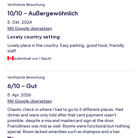
Verifizierte Bewertung
10/10 – Außergewöhnlich
5. Okt. 2024
Mit Google übersetzen
Lovely country setting
Lovely place in the country. Easy parking, good food, friendly
staff.
Aufenthalt von 1 Nacht
Verifizierte Bewertung
6/10 – Gut
5. Apr. 2026
Mit Google übersetzen
Chaotic check in where I had to go to 3 different places. Had
dinner and were only told after that card payment wasn’t
possible, despite a visa and mastercard sign at the door.
Friendliness was mid as well. Rooms were functional but nothing
special. Room lacked amenities such as shampoo and a hair
dryer. Wasn’t terrible yet I wouldn’t recommend