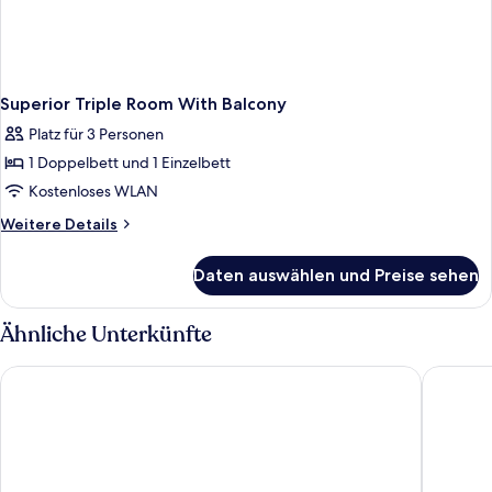
Superior Triple Room With Balcony
Platz für 3 Personen
1 Doppelbett und 1 Einzelbett
Kostenloses WLAN
Weitere
Weitere Details
Details
für
Daten auswählen und Preise sehen
Superior
Triple
Room
Ähnliche Unterkünfte
With
Balcony
Hotel Komorni Hurka
Seeberg