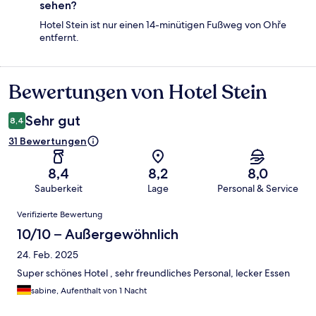
sehen?
Hotel Stein ist nur einen 14-minütigen Fußweg von Ohře
entfernt.
Bewertungen von Hotel Stein
Bewertungen
Sehr gut
8,4
31 Bewertungen
8,4
8,2
8,0
Sauberkeit
Lage
Personal & Service
Bewertungen
Verifizierte Bewertung
10/10 – Außergewöhnlich
24. Feb. 2025
Super schönes Hotel , sehr freundliches Personal, lecker Essen
sabine, Aufenthalt von 1 Nacht