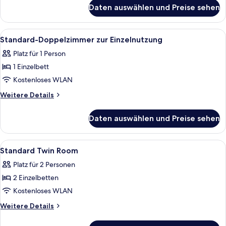
für
Daten auswählen und Preise sehen
Familien-
Vierbettzimmer
Alle
Ein Hotelzimmer mit zwei Betten, eine
8
Standard-Doppelzimmer zur Einzelnutzung
Fotos
Platz für 1 Person
für
1 Einzelbett
Standard-
Doppelzimmer
Kostenloses WLAN
zur
Weitere
Weitere Details
Einzelnutzung
Details
für
anzeigen
Daten auswählen und Preise sehen
Standard-
Doppelzimmer
zur
Alle
Zimmersafe, Schreibtisch, Verdunkel
5
Einzelnutzung
Standard Twin Room
Fotos
Platz für 2 Personen
für
2 Einzelbetten
Standard
Twin
Kostenloses WLAN
Room
Weitere
Weitere Details
anzeigen
Details
für