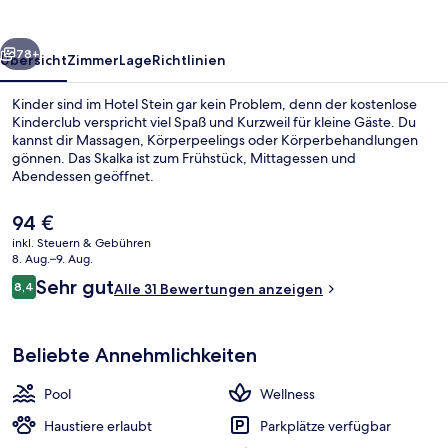
rück
Weiter
78+
Übersicht
Zimmer
Lage
Richtlinien
Kinder sind im Hotel Stein gar kein Problem, denn der kostenlose
Kinderclub verspricht viel Spaß und Kurzweil für kleine Gäste. Du
kannst dir Massagen, Körperpeelings oder Körperbehandlungen
gönnen. Das Skalka ist zum Frühstück, Mittagessen und
Abendessen geöffnet.
Der
94 €
aktuelle
inkl. Steuern & Gebühren
Preis
8. Aug.–9. Aug.
Innen-Whirlpool
beträgt
Bewertungen
Sehr gut
8,4
Alle 31 Bewertungen anzeigen
94 €.
8,4 von 10.
Beliebte Annehmlichkeiten
Pool
Wellness
Haustiere erlaubt
Parkplätze verfügbar