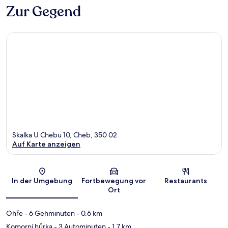
Zur Gegend
Skalka U Chebu 10, Cheb, 350 02
Auf Karte anzeigen
Karte
In der Umgebung
Fortbewegung vor
Restaurants
Ort
Ohře
- 6 Gehminuten
- 0.6 km
Komorní hůrka
- 3 Autominuten
- 1.7 km