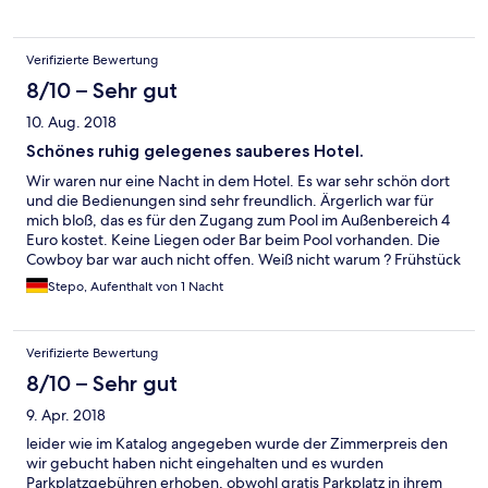
Verifizierte Bewertung
8/10 – Sehr gut
10. Aug. 2018
Schönes ruhig gelegenes sauberes Hotel.
Wir waren nur eine Nacht in dem Hotel. Es war sehr schön dort
und die Bedienungen sind sehr freundlich. Ärgerlich war für
mich bloß, das es für den Zugang zum Pool im Außenbereich 4
Euro kostet. Keine Liegen oder Bar beim Pool vorhanden. Die
Cowboy bar war auch nicht offen. Weiß nicht warum ? Frühstück
war sehr gut. Im großen und ganzem war es aber ein schöner
Stepo, Aufenthalt von 1 Nacht
Aufenthalt.
Verifizierte Bewertung
8/10 – Sehr gut
9. Apr. 2018
leider wie im Katalog angegeben wurde der Zimmerpreis den
wir gebucht haben nicht eingehalten und es wurden
Parkplatzgebühren erhoben, obwohl gratis Parkplatz in ihrem