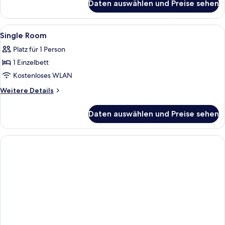
Daten auswählen und Preise sehen
Standard
Twin
Room
Alle
Zimmersafe, Schreibtisch, Verdunkel
3
Single Room
Fotos
Platz für 1 Person
für
1 Einzelbett
Single
Room
Kostenloses WLAN
anzeigen
Weitere
Weitere Details
Details
für
Daten auswählen und Preise sehen
Single
Room