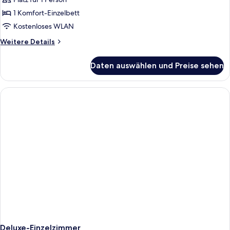
1 Komfort-Einzelbett
Kostenloses WLAN
Weitere
Weitere Details
Details
für
Daten auswählen und Preise sehen
Superior-
Einzelzimmer
Deluxe-Einzelzimmer