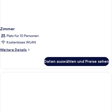
Zimmer
Platz für 10 Personen
Kostenloses WLAN
Weitere
Weitere Details
Details
für
Daten auswählen und Preise sehen
Zimmer