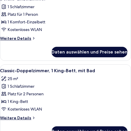
1 Schlafzimmer
Platz für 1 Person
1 Komfort-Einzelbett
Kostenloses WLAN
Weitere
Weitere Details
Details
für
Daten auswählen und Preise sehen
Deluxe-
Einzelzimmer
Alle
Ein Hotelzimmer mit Bett, Schreibtisc
5
Classic-Doppelzimmer, 1 King-Bett, mit Bad
Fotos
25 m²
für
1 Schlafzimmer
Classic-
Doppelzimmer,
Platz für 2 Personen
1 King-
1 King-Bett
Bett,
Kostenloses WLAN
mit
Weitere
Weitere Details
Bad
Details
anzeigen
für