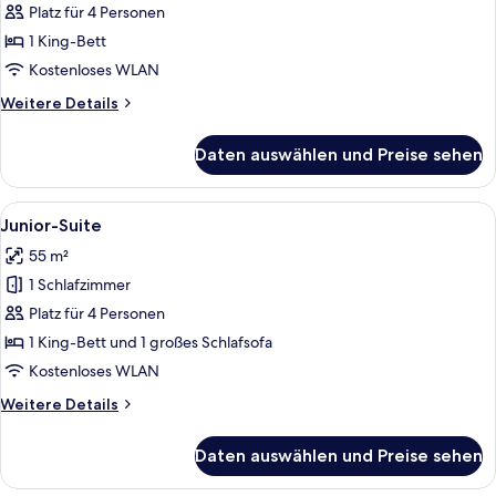
anzeigen
Platz für 4 Personen
1 King-Bett
Kostenloses WLAN
Weitere
Weitere Details
Details
für
Daten auswählen und Preise sehen
Apartment
Alle
Ein luxuriöses Zimmer mit aufwendige
7
Junior-Suite
Fotos
55 m²
für
1 Schlafzimmer
Junior-
Suite
Platz für 4 Personen
anzeigen
1 King-Bett und 1 großes Schlafsofa
Kostenloses WLAN
Weitere
Weitere Details
Details
für
Daten auswählen und Preise sehen
Junior-
Suite