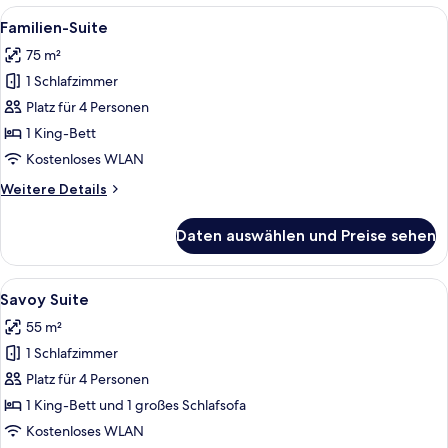
Alle
Ein Balkon mit Blick auf historische
5
Familien-Suite
Fotos
75 m²
für
1 Schlafzimmer
Familien-
Suite
Platz für 4 Personen
anzeigen
1 King-Bett
Kostenloses WLAN
Weitere
Weitere Details
Details
für
Daten auswählen und Preise sehen
Familien-
Suite
Alle
Ein Zimmer mit einer Couch, zwei Sess
5
Savoy Suite
Fotos
55 m²
für
1 Schlafzimmer
Savoy
Suite
Platz für 4 Personen
anzeigen
1 King-Bett und 1 großes Schlafsofa
Kostenloses WLAN