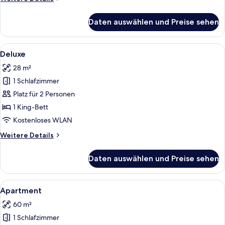
Details
für
Daten auswählen und Preise sehen
Superior-
Zimmer
Alle
Ein Hotelzimmer mit einem großen Bett
10
Deluxe
Fotos
28 m²
für
1 Schlafzimmer
Deluxe
anzeigen
Platz für 2 Personen
1 King-Bett
Kostenloses WLAN
Weitere
Weitere Details
Details
für
Daten auswählen und Preise sehen
Deluxe
Alle
Ein Zimmer mit einer Couch, zwei Sess
8
Apartment
Fotos
60 m²
für
1 Schlafzimmer
Apartment