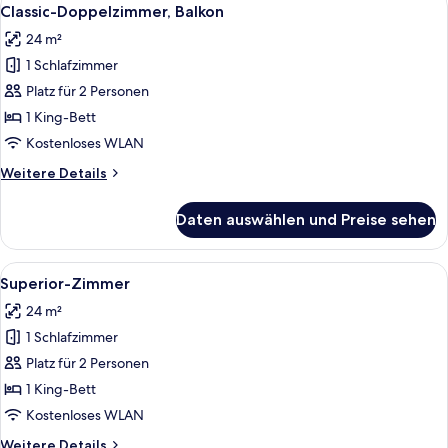
Alle
8
Classic-Doppelzimmer, Balkon
Fotos
24 m²
für
1 Schlafzimmer
Classic-
Doppelzimmer,
Platz für 2 Personen
Balkon
1 King-Bett
anzeigen
Kostenloses WLAN
Weitere
Weitere Details
Details
für
Daten auswählen und Preise sehen
Classic-
Doppelzimmer,
Balkon
Alle
Ein Hotelzimmer mit Bett, Fernseher, 
10
Superior-Zimmer
Fotos
24 m²
für
1 Schlafzimmer
Superior-
Zimmer
Platz für 2 Personen
anzeigen
1 King-Bett
Kostenloses WLAN
Weitere
Weitere Details