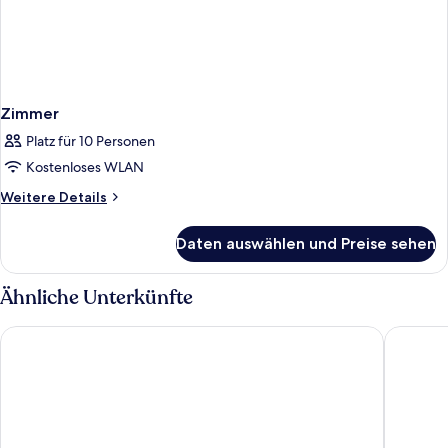
Zimmer
Platz für 10 Personen
Kostenloses WLAN
Weitere
Weitere Details
Details
für
Daten auswählen und Preise sehen
Zimmer
Ähnliche Unterkünfte
Grandhotel Pupp
Hotel R