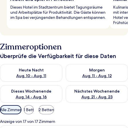
Dieses Hotel im Stadtzentrum bietet Tagungsräume
Kulinari
und Arbeitsplätze für Produktivität. Die Gäste können
mit inte
im Spa bei verjüngenden Behandlungen entspannen.
Hotel ve
Frühstü
Zimmeroptionen
Überprüfe die Verfügbarkeit für diese Daten
Überprüfe die Verfügbarkeit für heute Nacht, Aug. 10 - Aug. 11
Überprüfe die Verfügbarkeit fü
Heute Nacht
Morgen
Aug. 10 - Aug. 11
Aug. 11 - Aug. 12
Überprüfe die Verfügbarkeit für dieses Wochenende, Aug. 14 -
Überprüfe die Verfügbarkeit f
Dieses Wochenende
Nächstes Wochenende
Aug. 14 - Aug. 16
Aug. 21 - Aug. 23
Verfügbare
Alle Zimmer
1 Bett
2 Betten
Filter
für
Anzeige von 17 von 17 Zimmern
Zimmer
Ein Hotelzimmer mit einem großen Bet