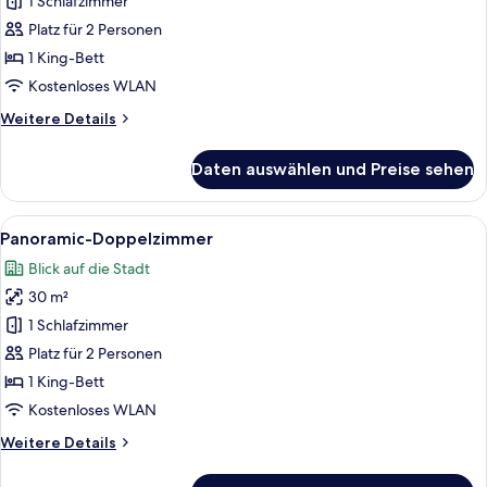
1 Schlafzimmer
Deluxe-
Doppelzimmer
Platz für 2 Personen
anzeigen
1 King-Bett
Kostenloses WLAN
Weitere
Weitere Details
Details
für
Daten auswählen und Preise sehen
Deluxe-
Doppelzimmer
Alle
Ein Hotelzimmer mit Bett, Schreibtisc
5
Panoramic-Doppelzimmer
Fotos
Blick auf die Stadt
für
30 m²
Panoramic-
Doppelzimmer
1 Schlafzimmer
anzeigen
Platz für 2 Personen
1 King-Bett
Kostenloses WLAN
Weitere
Weitere Details
Details
für