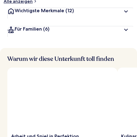
Alle anzeigen
Wichtigste Merkmale
(12)
Für Familien
(6)
Warum wir diese Unterkunft toll finden
Arbeit und Spiel in Perfektion
Kulina