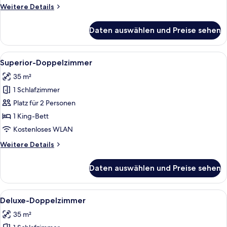
Weitere
Weitere Details
Details
für
Daten auswählen und Preise sehen
Savoy
Suite
Alle
Ein Hotelzimmer mit einem großen Bett
4
Superior-Doppelzimmer
Fotos
35 m²
für
1 Schlafzimmer
Superior-
Doppelzimmer
Platz für 2 Personen
anzeigen
1 King-Bett
Kostenloses WLAN
Weitere
Weitere Details
Details
für
Daten auswählen und Preise sehen
Superior-
Doppelzimmer
Alle
Ein Hotelzimmer mit einem großen Bett
4
Deluxe-Doppelzimmer
Fotos
35 m²
für