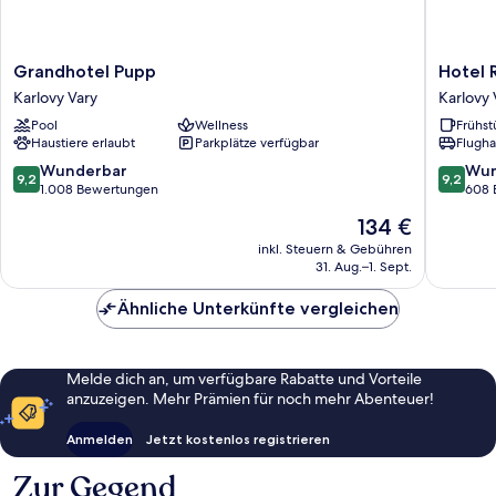
Grandhotel
Hotel
Grandhotel Pupp
Hotel
Pupp
Romanc
Karlovy Vary
Karlovy 
Karlovy
Karlovy
Pool
Wellness
Frühst
Vary
Vary
Haustiere erlaubt
Parkplätze verfügbar
Flugha
9.2
9.2
Wunderbar
Wun
9,2
9,2
von
von
1.008 Bewertungen
608 
10,
10,
Der
134 €
Wunderbar,
Wunder
Preis
1.008
608
inkl. Steuern & Gebühren
beträgt
31. Aug.–1. Sept.
Bewertungen
Bewert
134 €
Ähnliche Unterkünfte vergleichen
Melde dich an, um verfügbare Rabatte und Vorteile
anzuzeigen. Mehr Prämien für noch mehr Abenteuer!
Anmelden
Jetzt kostenlos registrieren
Zur Gegend