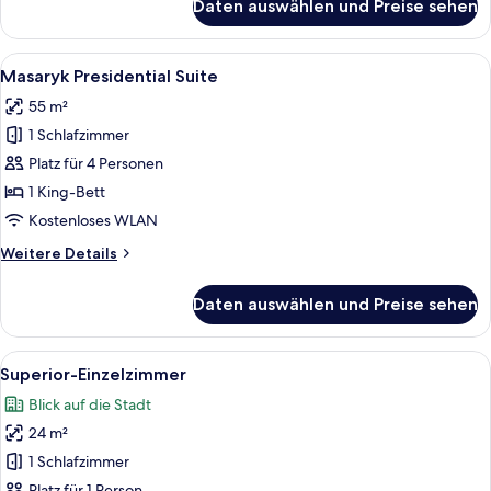
Daten auswählen und Preise sehen
Panoramic-
Doppelzimmer
Alle
Ein luxuriöses Schlafzimmer mit eine
4
Masaryk Presidential Suite
Fotos
55 m²
für
1 Schlafzimmer
Masaryk
Presidential
Platz für 4 Personen
Suite
1 King-Bett
anzeigen
Kostenloses WLAN
Weitere
Weitere Details
Details
für
Daten auswählen und Preise sehen
Masaryk
Presidential
Suite
Alle
Ein Hotelzimmer mit einem Bett, zwei
4
Superior-Einzelzimmer
Fotos
Blick auf die Stadt
für
24 m²
Superior-
Einzelzimmer
1 Schlafzimmer
anzeigen
Platz für 1 Person