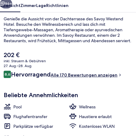
96+
Übersicht
Zimmer
Lage
Richtlinien
Genieße die Aussicht von der Dachterrasse des Savoy Westend
Hotel. Besuche den Wellnessbereich und lass dich mit
Tiefengewebe-Massagen, Aromatherapie oder ayurvedischen
Anwendungen verwöhnen. Im Savoy Restaurant, einem der 2
Restaurants, wird Frühstück, Mittagessen und Abendessen serviert.
Dieses Hotel im luxuriösen Stil bietet als weitere Highlights einen
Innenpool, eine Loungebar sowie ein Fitnesscenter.
Der
202 €
aktuelle
inkl. Steuern & Gebühren
Preis
27. Aug.–28. Aug.
Ansicht von oben
beträgt
Bewertungen
Hervorragend
8,6
Alle 170 Bewertungen anzeigen
202 €.
8,6 von 10.
Beliebte Annehmlichkeiten
Pool
Wellness
Flughafentransfer
Haustiere erlaubt
Parkplätze verfügbar
Kostenloses WLAN