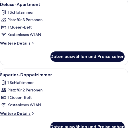
Alle
Ein Hotelzimmer mit einem Bett, zwei
1
Deluxe-Apartment
Fotos
1 Schlafzimmer
für
Platz für 3 Personen
Deluxe-
Apartment
1 Queen-Bett
anzeigen
Kostenloses WLAN
Weitere
Weitere Details
Details
für
Daten auswählen und Preise sehen
Deluxe-
Apartment
Alle
Ein Hotelzimmer mit Bett, Nachttisch
1
Superior-Doppelzimmer
Fotos
1 Schlafzimmer
für
Platz für 2 Personen
Superior-
Doppelzimmer
1 Queen-Bett
anzeigen
Kostenloses WLAN
Weitere
Weitere Details
Details
für
Daten auswählen und Preise sehen