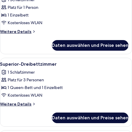
für
Platz für 1 Person
Superior-
Einzelzimmer
1 Einzelbett
anzeigen
Kostenloses WLAN
Weitere
Weitere Details
Details
für
Daten auswählen und Preise sehen
Superior-
Einzelzimmer
Alle
Ein Hotelzimmer mit einem großen Bet
1
Superior-Dreibettzimmer
Fotos
1 Schlafzimmer
für
Platz für 3 Personen
Superior-
Dreibettzimmer
1 Queen-Bett und 1 Einzelbett
anzeigen
Kostenloses WLAN
Weitere
Weitere Details
Details
für
Daten auswählen und Preise sehen
Superior-
Dreibettzimmer