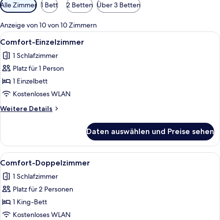
Verfügbare
Alle Zimmer
1 Bett
2 Betten
Über 3 Betten
Filter
für
Anzeige von 10 von 10 Zimmern
Zimmer
Alle
Ein Hotelzimmer mit Bett, Schreibtis
5
Comfort-Einzelzimmer
Fotos
1 Schlafzimmer
für
Platz für 1 Person
Comfort-
Einzelzimmer
1 Einzelbett
anzeigen
Kostenloses WLAN
Weitere
Weitere Details
Details
für
Daten auswählen und Preise sehen
Comfort-
Einzelzimmer
Alle
Ein Hotelzimmer mit Bett, Schreibtisc
5
Comfort-Doppelzimmer
Fotos
1 Schlafzimmer
für
Platz für 2 Personen
Comfort-
Doppelzimmer
1 King-Bett
anzeigen
Kostenloses WLAN