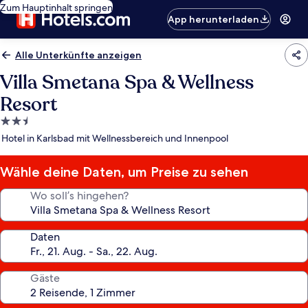
Zum Hauptinhalt springen
App herunterladen
Alle Unterkünfte anzeigen
Villa Smetana Spa & Wellness
Resort
2.5-
Sterne-
Hotel in Karlsbad mit Wellnessbereich und Innenpool
Unterkunft
Wähle deine Daten, um Preise zu sehen
Wo soll’s hingehen?
Daten
Gäste