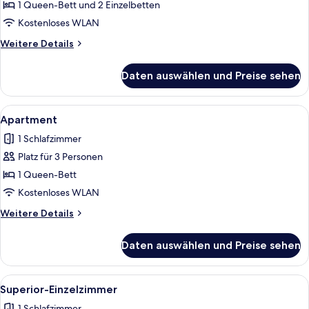
Vierbettzimmer
1 Queen-Bett und 2 Einzelbetten
anzeigen
Kostenloses WLAN
Weitere
Weitere Details
Details
für
Daten auswählen und Preise sehen
Comfort-
Vierbettzimmer
Alle
Ein Hotelzimmer mit einem großen Bet
5
Apartment
Fotos
1 Schlafzimmer
für
Platz für 3 Personen
Apartment
anzeigen
1 Queen-Bett
Kostenloses WLAN
Weitere
Weitere Details
Details
für
Daten auswählen und Preise sehen
Apartment
Alle
Ein ordentlich eingerichtetes Hotelzi
1
Superior-Einzelzimmer
Fotos
1 Schlafzimmer