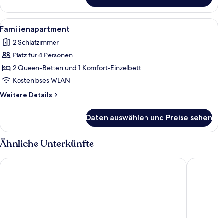
Superior-
Doppelzimmer
Alle
Ein Hotelzimmer mit einem Bett, Nach
1
Familienapartment
Fotos
2 Schlafzimmer
für
Platz für 4 Personen
Familienapartment
anzeigen
2 Queen-Betten und 1 Komfort-Einzelbett
Kostenloses WLAN
Weitere
Weitere Details
Details
für
Daten auswählen und Preise sehen
Familienapartment
Ähnliche Unterkünfte
Hotel Romania
Dvorak S