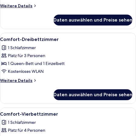
Weitere
Weitere Details
Details
für
Daten auswählen und Preise sehen
Comfort-
Doppelzimmer
Alle
Ein Hotelzimmer mit Bett, Fernseher, S
4
Comfort-Dreibettzimmer
Fotos
1 Schlafzimmer
für
Platz für 3 Personen
Comfort-
Dreibettzimmer
1 Queen-Bett und 1 Einzelbett
anzeigen
Kostenloses WLAN
Weitere
Weitere Details
Details
für
Daten auswählen und Preise sehen
Comfort-
Dreibettzimmer
Alle
Ein Hotelzimmer mit einem großen Bett
4
Comfort-Vierbettzimmer
Fotos
1 Schlafzimmer
für
Platz für 4 Personen
Comfort-