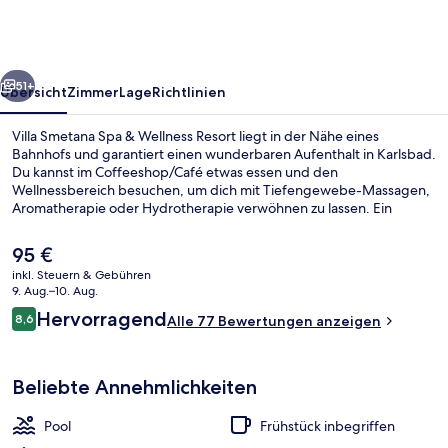
&
Wellness
Resort
rück
Weiter
51+
Übersicht
Zimmer
Lage
Richtlinien
Villa Smetana Spa & Wellness Resort liegt in der Nähe eines
Bahnhofs und garantiert einen wunderbaren Aufenthalt in Karlsbad.
Du kannst im Coffeeshop/Café etwas essen und den
Wellnessbereich besuchen, um dich mit Tiefengewebe-Massagen,
Aromatherapie oder Hydrotherapie verwöhnen zu lassen. Ein
Innenpool, eine Bar/Lounge und eine Sauna gehören ebenfalls zum
Angebot.
Der
95 €
aktuelle
inkl. Steuern & Gebühren
Preis
9. Aug.–10. Aug.
Außenbereich
beträgt
Bewertungen
Hervorragend
8,6
Alle 77 Bewertungen anzeigen
95 €.
8,6 von 10.
Beliebte Annehmlichkeiten
Pool
Frühstück inbegriffen