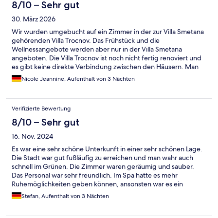
8/10 – Sehr gut
30. März 2026
Wir wurden umgebucht auf ein Zimmer in der zur Villa Smetana
gehörenden Villa Trocnov. Das Frühstück und die
Wellnessangebote werden aber nur in der Villa Smetana
angeboten. Die Villa Trocnov ist noch nicht fertig renoviert und
es gibt keine direkte Verbindung zwischen den Häusern. Man
kommt nur über den Außenbereich von einem Haus in das
Nicole Jeannine, Aufenthalt von 3 Nächten
andere. Bei diesen Temperaturen eher unangenehm. Im
Wellnessbereich gibt es keine Ruheliegen. Ein längeres
Verweilen im Schwimmbad oder Saunabereich ist
Verifizierte Bewertung
wahrscheinlich nicht gewünscht. Die Massagen waren okay. Das
Frühstück war gut.
8/10 – Sehr gut
16. Nov. 2024
Es war eine sehr schöne Unterkunft in einer sehr schönen Lage.
Die Stadt war gut fußläufig zu erreichen und man wahr auch
schnell im Grünen. Die Zimmer waren geräumig und sauber.
Das Personal war sehr freundlich. Im Spa hätte es mehr
Ruhemöglichkeiten geben können, ansonsten war es ein
wundervoller Aufenthalt.
Stefan, Aufenthalt von 3 Nächten