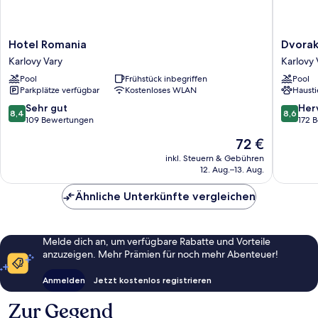
Hotel
Dvorak
Hotel Romania
Dvorak
Romania
Spa
Karlovy Vary
Karlovy 
Karlovy
&
Pool
Frühstück inbegriffen
Pool
Vary
Wellnes
Parkplätze verfügbar
Kostenloses WLAN
Hausti
Karlovy
Vary
8.4
8.6
Sehr gut
Her
8,4
8,6
von
von
109 Bewertungen
172 
10,
10,
Der
72 €
Sehr
Hervorr
Preis
gut,
172
inkl. Steuern & Gebühren
beträgt
12. Aug.–13. Aug.
109
Bewert
72 €
Bewertungen
Ähnliche Unterkünfte vergleichen
Melde dich an, um verfügbare Rabatte und Vorteile
anzuzeigen. Mehr Prämien für noch mehr Abenteuer!
Anmelden
Jetzt kostenlos registrieren
Zur Gegend