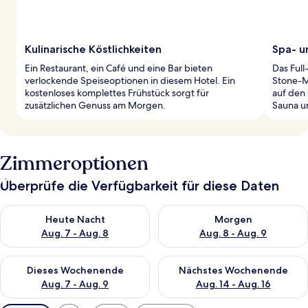
Kulinarische Köstlichkeiten
Spa- u
Ein Restaurant, ein Café und eine Bar bieten
Das Full
verlockende Speiseoptionen in diesem Hotel. Ein
Stone-M
kostenloses komplettes Frühstück sorgt für
auf den
zusätzlichen Genuss am Morgen.
Sauna u
Zimmeroptionen
Überprüfe die Verfügbarkeit für diese Daten
Überprüfe die Verfügbarkeit für heute Nacht, Aug. 7 - Aug. 8.
Überprüfe die Verfügbarkeit f
Heute Nacht
Morgen
Aug. 7 - Aug. 8
Aug. 8 - Aug. 9
Überprüfe die Verfügbarkeit für dieses Wochenende, Aug. 7 - 
Überprüfe die Verfügbarkeit f
Dieses Wochenende
Nächstes Wochenende
Aug. 7 - Aug. 9
Aug. 14 - Aug. 16