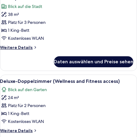
für
Blick auf die Stadt
Executive-
38 m²
Doppelzimmer
Platz für 3 Personen
(Supreme
Wellness
1 King-Bett
and
Kostenloses WLAN
Fitness
Weitere
Weitere Details
access)
Details
anzeigen
für
Daten auswählen und Preise sehen
Executive-
Doppelzimmer
(Supreme
Alle
Deluxe-Doppelzimmer (Wellness and Fit
6
Wellness
Deluxe-Doppelzimmer (Wellness and Fitness access)
Fotos
and
Blick auf den Garten
Fitness
für
access)
24 m²
Deluxe-
Doppelzimmer
Platz für 2 Personen
(Wellness
1 King-Bett
and
Kostenloses WLAN
Fitness
Weitere
Weitere Details
access)
Details