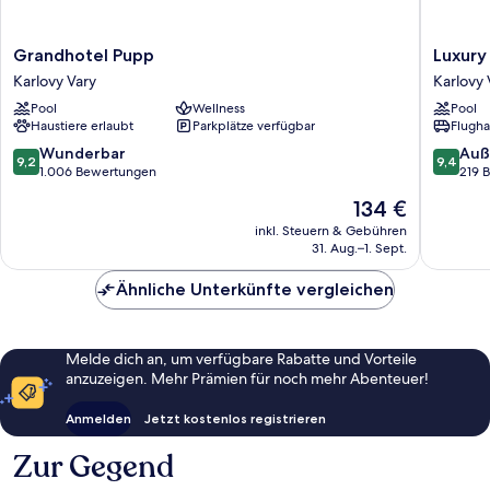
Grandhotel
Luxury
Grandhotel Pupp
Luxury
Pupp
Spa
Karlovy Vary
Karlovy 
Karlovy
Hotel
Pool
Wellness
Pool
Vary
OLYMPI
Haustiere erlaubt
Parkplätze verfügbar
Flugha
PALACE
Karlovy
9.2
9.4
Wunderbar
Auß
9,2
9,4
Vary
von
von
1.006 Bewertungen
219 
10,
10,
Der
134 €
Wunderbar,
Außerge
Preis
1.006
219
inkl. Steuern & Gebühren
beträgt
31. Aug.–1. Sept.
Bewertungen
Bewert
134 €
Ähnliche Unterkünfte vergleichen
Melde dich an, um verfügbare Rabatte und Vorteile
anzuzeigen. Mehr Prämien für noch mehr Abenteuer!
Anmelden
Jetzt kostenlos registrieren
Zur Gegend