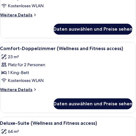
(Wellness
Kostenloses WLAN
and
Weitere
Weitere Details
Fitness
Details
access)
für
Daten auswählen und Preise sehen
Junior-
anzeigen
Suite
(Wellness
Alle
Ein Hotelzimmer mit einem großen Bet
5
and
Comfort-Doppelzimmer (Wellness and Fitness access)
Fotos
Fitness
23 m²
access)
für
Platz für 2 Personen
Comfort-
Doppelzimmer
1 King-Bett
(Wellness
Kostenloses WLAN
and
Weitere
Weitere Details
Fitness
Details
access)
für
Daten auswählen und Preise sehen
Comfort-
anzeigen
Doppelzimmer
(Wellness
Alle
Ein Zimmer mit einem Bett, einem Sof
7
and
Deluxe-Suite (Wellness and Fitness access)
Fotos
Fitness
64 m²
access)
für