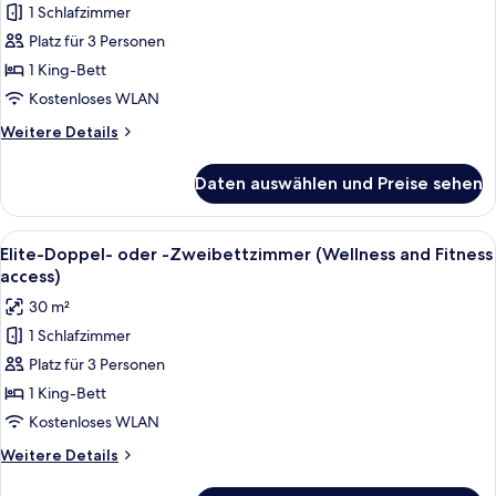
1 Schlafzimmer
Deluxe-
Suite
Platz für 3 Personen
(Wellness
1 King-Bett
and
Kostenloses WLAN
Fitness
Weitere
Weitere Details
access)
Details
anzeigen
für
Daten auswählen und Preise sehen
Deluxe-
Suite
(Wellness
Alle
Minibar, Zimmersafe, Schreibtisch, Bü
4
and
Elite-Doppel- oder -Zweibettzimmer (Wellness and Fitness
Fotos
Fitness
access)
access)
für
30 m²
Elite-
1 Schlafzimmer
Doppel-
Platz für 3 Personen
oder
-
1 King-Bett
Zweibettzimmer
Kostenloses WLAN
(Wellness
Weitere
Weitere Details
and
Details
für