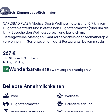
Wellness
rück
Weiter
hotel
74+
Übersicht
Zimmer
Lage
Richtlinien
CARLSBAD PLAZA Medical Spa & Wellness hotel ist nur 6,7 km vom
Flughafen entfernt und bietet einen Flughafentransfer (rund um die
Uhr). Besuche den Wellnessbereich und lass dich mit
Tiefengewebe-Massagen, Ganzkörperwickeln oder Aromatherapie
verwöhnen. Im Sorrento, einem der 2 Restaurants, bekommst du
internationale Küche. Als weitere Highlights bietet dieses Hotel im
luxuriösen Stil 4 Innenpools, eine Poolbar und einen Fitnessbereich.
Der
267 €
aktuelle
inkl. Steuern & Gebühren
Preis
17. Aug.–18. Aug.
Behandlungsräume für Paare, Sauna,
beträgt
Bewertungen
Wunderbar
9,0
Alle 65 Bewertungen anzeigen
267 €.
9,0 von 10.
Beliebte Annehmlichkeiten
Pool
Wellness
Flughafentransfer
Haustiere erlaubt