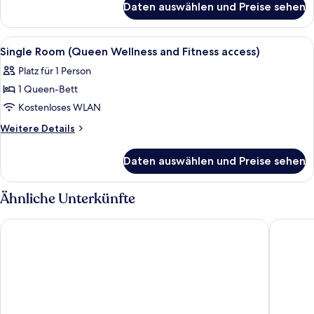
Fitness
Daten auswählen und Preise sehen
Elite-
access)
Doppel-
anzeigen
oder
Alle
Ein Badezimmer mit Badewanne, zwei 
1
-
Single Room (Queen Wellness and Fitness access)
Fotos
Zweibettzimmer
Platz für 1 Person
(Wellness
für
and
1 Queen-Bett
Single
Fitness
Room
Kostenloses WLAN
access)
(Queen
Weitere
Weitere Details
Wellness
Details
für
and
Daten auswählen und Preise sehen
Single
Fitness
Room
access)
(Queen
Ähnliche Unterkünfte
anzeigen
Wellness
and
Grandhotel Pupp
Luxury 
Fitness
access)