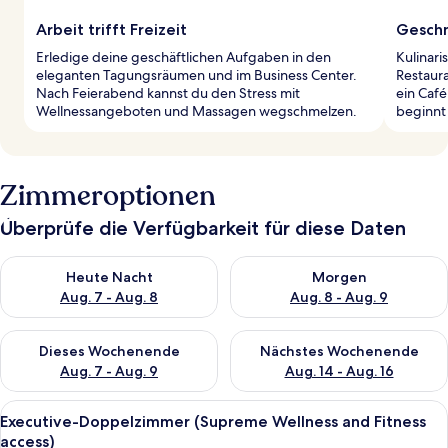
Arbeit trifft Freizeit
Gesch
Erledige deine geschäftlichen Aufgaben in den
Kulinari
eleganten Tagungsräumen und im Business Center.
Restaura
Nach Feierabend kannst du den Stress mit
ein Café
Wellnessangeboten und Massagen wegschmelzen.
beginnt
Zimmeroptionen
Überprüfe die Verfügbarkeit für diese Daten
Überprüfe die Verfügbarkeit für heute Nacht, Aug. 7 - Aug. 8.
Überprüfe die Verfügbarkeit f
Heute Nacht
Morgen
Aug. 7 - Aug. 8
Aug. 8 - Aug. 9
Überprüfe die Verfügbarkeit für dieses Wochenende, Aug. 7 - 
Überprüfe die Verfügbarkeit f
Dieses Wochenende
Nächstes Wochenende
Aug. 7 - Aug. 9
Aug. 14 - Aug. 16
Alle
Executive-Doppelzimmer (Supreme Welln
6
Executive-Doppelzimmer (Supreme Wellness and Fitness
Fotos
access)