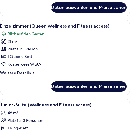
anzeigen
für
Daten auswählen und Preise sehen
Deluxe-
Doppelzimmer
(Wellness
Alle
Ein Hotelzimmer mit Bett, einer Sitze
5
and
Einzelzimmer (Queen Wellness and Fitness access)
Fotos
Fitness
Blick auf den Garten
access)
für
21 m²
Einzelzimmer
(Queen
Platz für 1 Person
Wellness
1 Queen-Bett
and
Kostenloses WLAN
Fitness
Weitere
Weitere Details
access)
Details
anzeigen
für
Daten auswählen und Preise sehen
Einzelzimmer
(Queen
Wellness
Alle
Ein Hotelzimmer mit einem großen Bett
4
and
Junior-Suite (Wellness and Fitness access)
Fotos
Fitness
46 m²
access)
für
Platz für 3 Personen
Junior-
Suite
1 King-Bett