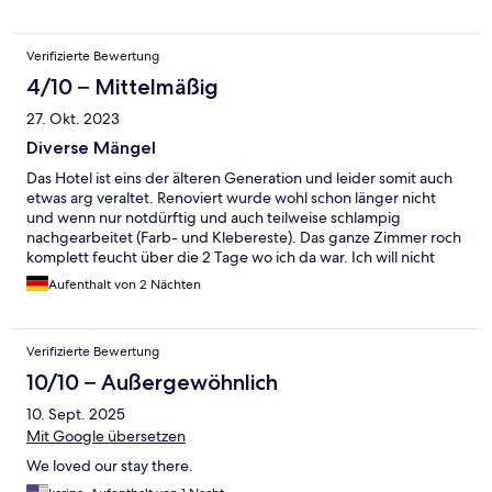
Verifizierte Bewertung
4/10 – Mittelmäßig
27. Okt. 2023
Diverse Mängel
Das Hotel ist eins der älteren Generation und leider somit auch
etwas arg veraltet. Renoviert wurde wohl schon länger nicht
und wenn nur notdürftig und auch teilweise schlampig
nachgearbeitet (Farb- und Klebereste). Das ganze Zimmer roch
komplett feucht über die 2 Tage wo ich da war. Ich will nicht
wissen wie viel Schimmel evtl in der Wand steckt. Das Bad hatte
Aufenthalt von 2 Nächten
in den Fließen zumindest schwarze schimmelige Stellen und
auch nach dem duschen ging die Feuchtigkeit sehr schlecht aus
dem Bad (trotz Ventilator zur Abluftregulierung). Tür offen
Verifizierte Bewertung
lassen hat nur bewirkt dass das Zimmer noch feuchter wurde
und die Spiegel etc. beschlugen. Zimmerservice kam auch
10/10 – Außergewöhnlich
keiner um mal nach den Handtüchern oder so zu schauen. Ich
10. Sept. 2025
weiß nicht wie die anderen Zimmer sind, aber meines hatte
diverse Mängel, u.a. lief das Waschbecken nicht ab (der Hebel
Mit Google übersetzen
scheint wohl kaputt). Fazit: für 90-100€ die Nacht absolut
We loved our stay there.
überteuert für das was man geboten bekommt,