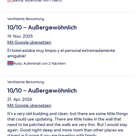
Preis/Leistungsverhältnis stimmt leider nicht.
karina, Aufenthalt von 1 Nacht
Verifizierte Bewertung
10/10 – Außergewöhnlich
19. Nov. 2025
Mit Google übersetzen
El hotel estaba muy limpio y el personal extremadamente
amigable!
Rudy, Aufenthalt von 2 Nächten
Verifizierte Bewertung
10/10 – Außergewöhnlich
21. Apr. 2026
Mit Google übersetzen
It’s a very old building and clean, but there are some little things
that could use updating. There are little holes in the wall that
need to be patched and the walls are very thin. But I would stay
again. Good night sleep and more room than other places we
stayed in Europe if you are traveling with family.