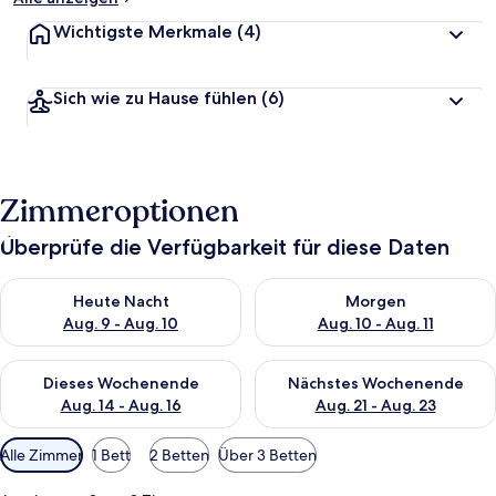
Wichtigste Merkmale
(4)
Sich wie zu Hause fühlen
(6)
Zimmeroptionen
Überprüfe die Verfügbarkeit für diese Daten
Überprüfe die Verfügbarkeit für heute Nacht, Aug. 9 - Aug. 10
Überprüfe die Verfügbarkeit fü
Heute Nacht
Morgen
Aug. 9 - Aug. 10
Aug. 10 - Aug. 11
Überprüfe die Verfügbarkeit für dieses Wochenende, Aug. 14 -
Überprüfe die Verfügbarkeit f
Dieses Wochenende
Nächstes Wochenende
Aug. 14 - Aug. 16
Aug. 21 - Aug. 23
Verfügbare
Alle Zimmer
1 Bett
2 Betten
Über 3 Betten
Filter
für