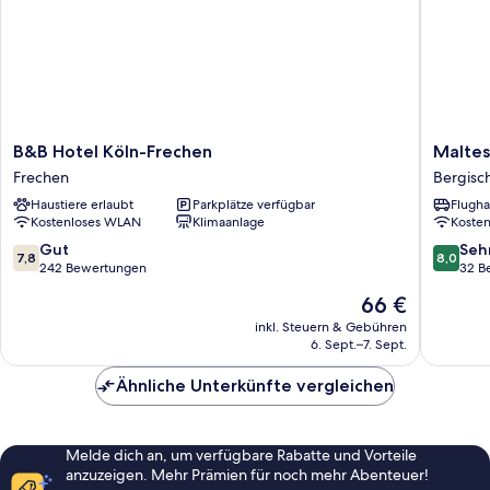
B&B
Maltese
B&B Hotel Köln-Frechen
Maltes
Hotel
Komture
Frechen
Bergisc
Köln-
Hotel
Haustiere erlaubt
Parkplätze verfügbar
Flugha
Frechen
/
Kostenloses WLAN
Klimaanlage
Koste
Frechen
Restaur
Bergisc
7.8
8.0
Gut
Seh
7,8
8,0
Gladba
von
von
242 Bewertungen
32 B
10,
10,
Der
66 €
Gut,
Sehr
Preis
242
gut,
inkl. Steuern & Gebühren
beträgt
6. Sept.–7. Sept.
Bewertungen
32
66 €
Bewert
Ähnliche Unterkünfte vergleichen
Melde dich an, um verfügbare Rabatte und Vorteile
anzuzeigen. Mehr Prämien für noch mehr Abenteuer!