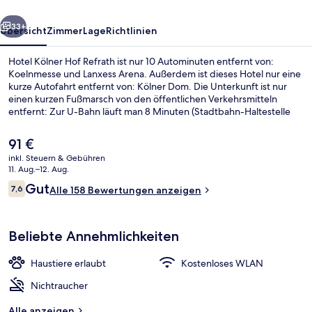
rück
Weiter
33+
Übersicht
Zimmer
Lage
Richtlinien
Hotel Kölner Hof Refrath ist nur 10 Autominuten entfernt von:
Koelnmesse und Lanxess Arena. Außerdem ist dieses Hotel nur eine
kurze Autofahrt entfernt von: Kölner Dom. Die Unterkunft ist nur
einen kurzen Fußmarsch von den öffentlichen Verkehrsmitteln
entfernt: Zur U-Bahn läuft man 8 Minuten (Stadtbahn-Haltestelle
Refrath) bzw. 10 Minuten (Stadtbahn-Haltestelle Lustheide).
Der
91 €
aktuelle
inkl. Steuern & Gebühren
Preis
11. Aug.–12. Aug.
Innenhof
beträgt
Bewertungen
Gut
7,6
Alle 158 Bewertungen anzeigen
91 €.
7,6 von 10.
Beliebte Annehmlichkeiten
Haustiere erlaubt
Kostenloses WLAN
Nichtraucher
Alle anzeigen