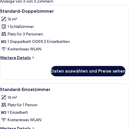
Anzeige von 3 von 3 Zimmern
Zimmer
Alle
Ein Hotelzimmer mit zwei Betten, ein
4
Standard-Doppelzimmer
Fotos
16 m²
für
1 Schlafzimmer
Standard-
Doppelzimmer
Platz für 3 Personen
anzeigen
1 Doppelbett ODER 2 Einzelbetten
Kostenloses WLAN
Weitere
Weitere Details
Details
für
Daten auswählen und Preise sehen
Standard-
Doppelzimmer
Alle
Ein Hotelzimmer mit Bett, Nachttisch
4
Standard-Einzelzimmer
Fotos
16 m²
für
Platz für 1 Person
Standard-
Einzelzimmer
1 Einzelbett
anzeigen
Kostenloses WLAN
Weitere
Weitere Details