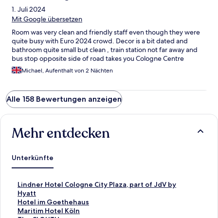
1. Juli 2024
Mit Google übersetzen
Room was very clean and friendly staff even though they were
quite busy with Euro 2024 crowd. Decor is a bit dated and
bathroom quite small but clean , train station not far away and
bus stop opposite side of road takes you Cologne Centre
Michael, Aufenthalt von 2 Nächten
Alle 158 Bewertungen anzeigen
Mehr entdecken
Unterkünfte
L
Lindner Hotel Cologne City Plaza, part of JdV by
i
Hyatt
n
L
Hotel im Goethehaus
k
i
L
Maritim Hotel Köln