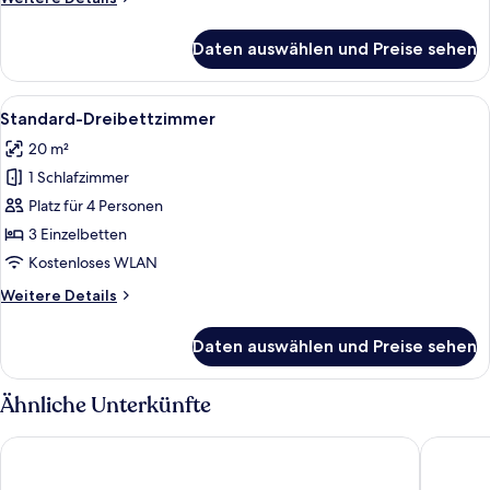
Details
für
Daten auswählen und Preise sehen
Standard-
Einzelzimmer
Alle
Ein Hotelzimmer mit einem Bett, zwei
4
Standard-Dreibettzimmer
Fotos
20 m²
für
1 Schlafzimmer
Standard-
Dreibettzimmer
Platz für 4 Personen
anzeigen
3 Einzelbetten
Kostenloses WLAN
Weitere
Weitere Details
Details
für
Daten auswählen und Preise sehen
Standard-
Dreibettzimmer
Ähnliche Unterkünfte
B&B Hotel Köln-Frechen
Malteser