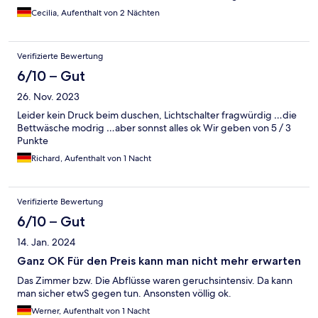
Zimmer und Bad waren sehr klein und zweckmässig.
Cecilia, Aufenthalt von 2 Nächten
Verifizierte Bewertung
6/10 – Gut
26. Nov. 2023
Leider kein Druck beim duschen, Lichtschalter fragwürdig …die
Bettwäsche modrig …aber sonnst alles ok Wir geben von 5 / 3
Punkte
Richard, Aufenthalt von 1 Nacht
Verifizierte Bewertung
6/10 – Gut
14. Jan. 2024
Ganz OK Für den Preis kann man nicht mehr erwarten
Das Zimmer bzw. Die Abflüsse waren geruchsintensiv. Da kann
man sicher etwS gegen tun. Ansonsten völlig ok.
Werner, Aufenthalt von 1 Nacht