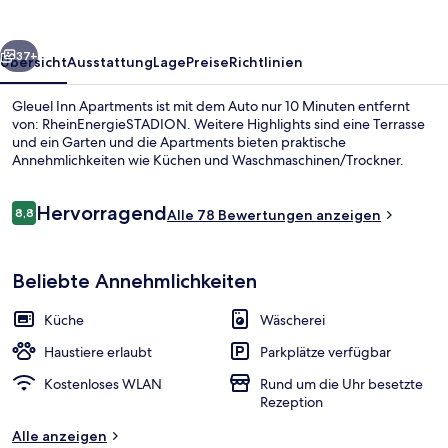
rück
Weiter
37+
Übersicht
Ausstattung
Lage
Preise
Richtlinien
Gleuel Inn Apartments ist mit dem Auto nur 10 Minuten entfernt
von: RheinEnergieSTADION. Weitere Highlights sind eine Terrasse
und ein Garten und die Apartments bieten praktische
Annehmlichkeiten wie Küchen und Waschmaschinen/Trockner.
Bewertungen
Hervorragend
8,8
Alle 78 Bewertungen anzeigen
8,8 von 10.
Junior-Suite, 2 Schlafzimmer | Italie
Beliebte Annehmlichkeiten
Küche
Wäscherei
Haustiere erlaubt
Parkplätze verfügbar
Kostenloses WLAN
Rund um die Uhr besetzte
Rezeption
Alle anzeigen