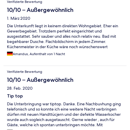
Verifizierte Bewertung
10/10 – Außergewöhnlich
1. März 2020
Die Unterkunft liegt in keinem direkten Wohngebiet. Eher ein
Gewerbegebiet. Trotzdem perfekt eingerichtet und
ausgestattet. Sehr sauber und alles noch relativ neu. Bad mit
begehbarer Dusche. Flachbildschirm in jedem Zimmer.
Küchenmeister in der Küche wäre noch wünschenswert
gewesen. Check in am Terminal völlig problemlos. Ebenso check
Amandus, Aufenthalt von 1 Nacht
out (Zimmerkarte in Briefkasten und fertig) Tiefgarage mit
direktem Zugang zum Lift perfekt
Verifizierte Bewertung
10/10 – Außergewöhnlich
28. Feb. 2020
Tip top
Die Unterbringung war tiptop. Danke. Eine Nachbuvhung ging
telefonisch und so konnte ich eine weitere Nacht verbringen
dürfen mit neuen Handttücjern und der defekte Wasserkocher
wurde auch sogleich ausgetauscht. Gerne wieder , auch für
Gäste, welche ich spontan unterbringen möchte. Mit