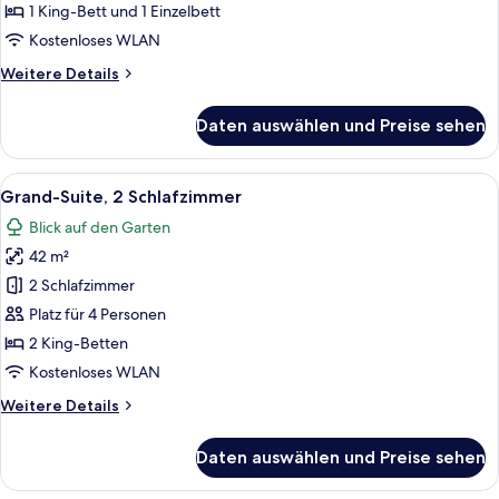
anzeigen
1 King-Bett und 1 Einzelbett
Kostenloses WLAN
Weitere
Weitere Details
Details
für
Daten auswählen und Preise sehen
Junior-
Suite,
2 Schlafzimmer
Alle
Grand-Suite, 2 Schlafzimmer | Italien
9
Grand-Suite, 2 Schlafzimmer
Fotos
Blick auf den Garten
für
42 m²
Grand-
Suite,
2 Schlafzimmer
2 Schlafzimmer
Platz für 4 Personen
anzeigen
2 King-Betten
Kostenloses WLAN
Weitere
Weitere Details
Details
für
Daten auswählen und Preise sehen
Grand-
Suite,