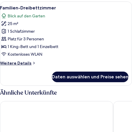
2 Schlafzimmer
Alle
Familien-Dreibettzimmer | Italienisc
8
Familien-Dreibettzimmer
Fotos
Blick auf den Garten
für
25 m²
Familien-
Dreibettzimmer
1 Schlafzimmer
anzeigen
Platz für 3 Personen
1 King-Bett und 1 Einzelbett
Kostenloses WLAN
Weitere
Weitere Details
Details
für
Daten auswählen und Preise sehen
Familien-
Dreibettzimmer
Ähnliche Unterkünfte
Hotel Am Freischuetz
Sunday H