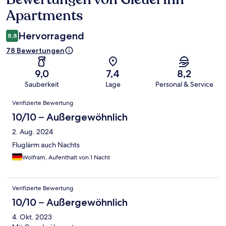
Apartments
Hervorragend
8,8
78 Bewertungen
9,0
7,4
8,2
Sauberkeit
Lage
Personal & Service
Bewertungen
Verifizierte Bewertung
10/10 – Außergewöhnlich
2. Aug. 2024
Fluglärm auch Nachts
Wolfram, Aufenthalt von 1 Nacht
Verifizierte Bewertung
10/10 – Außergewöhnlich
4. Okt. 2023