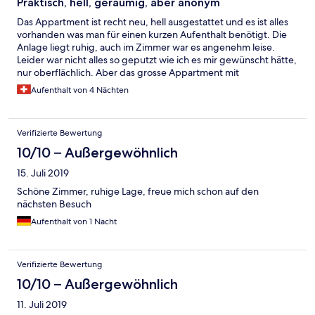
Praktisch, hell, geräumig, aber anonym
Das Appartment ist recht neu, hell ausgestattet und es ist alles
vorhanden was man für einen kurzen Aufenthalt benötigt. Die
Anlage liegt ruhig, auch im Zimmer war es angenehm leise.
Leider war nicht alles so geputzt wie ich es mir gewünscht hätte,
nur oberflächlich. Aber das grosse Appartment mit
Aussensitzplatz bleibt aber in positiver Erinnerung. Alles in allem
Aufenthalt von 4 Nächten
jedoch sehr anonym, was aber auch den Vorteil hat dass man
ungestört ein- und ausgehen kann.
Verifizierte Bewertung
10/10 – Außergewöhnlich
15. Juli 2019
Schöne Zimmer, ruhige Lage, freue mich schon auf den
nächsten Besuch
Aufenthalt von 1 Nacht
Verifizierte Bewertung
10/10 – Außergewöhnlich
11. Juli 2019