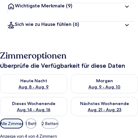
Wichtigste Merkmale
(9)
Sich wie zu Hause fühlen
(6)
Zimmeroptionen
Überprüfe die Verfügbarkeit für diese Daten
Überprüfe die Verfügbarkeit für heute Nacht, Aug. 8 - Aug. 9.
Überprüfe die Verfügbarkeit f
Heute Nacht
Morgen
Aug. 8 - Aug. 9
Aug. 9 - Aug. 10
Überprüfe die Verfügbarkeit für dieses Wochenende, Aug. 14 -
Überprüfe die Verfügbarkeit f
Dieses Wochenende
Nächstes Wochenende
Aug. 14 - Aug. 16
Aug. 21 - Aug. 23
Verfügbare
Alle Zimmer
1 Bett
2 Betten
Filter
für
Anzeige von 4 von 4 Zimmern