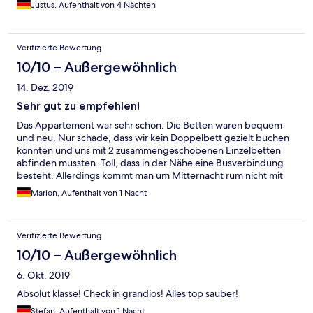
freundlichen Grüßen Justus Dörrenhaus, Köln
Justus, Aufenthalt von 4 Nächten
Verifizierte Bewertung
10/10 – Außergewöhnlich
14. Dez. 2019
Sehr gut zu empfehlen!
Das Appartement war sehr schön. Die Betten waren bequem
und neu. Nur schade, dass wir kein Doppelbett gezielt buchen
konnten und uns mit 2 zusammengeschobenen Einzelbetten
abfinden mussten. Toll, dass in der Nähe eine Busverbindung
besteht. Allerdings kommt man um Mitternacht rum nicht mit
dem Bus zurück nach Gleuel. Ansonsten: Super Unterkunft,
Marion, Aufenthalt von 1 Nacht
sauber und angenehm! Ich würde wiederkommen!
Verifizierte Bewertung
10/10 – Außergewöhnlich
6. Okt. 2019
Absolut klasse! Check in grandios! Alles top sauber!
Stefan, Aufenthalt von 1 Nacht