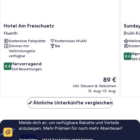
Hotel
Sunday
Hotel Am Freischuetz
Sunday
Am
Hotel
Huerth
Brühl-K
Freischuetz
Köln
Kostenlose Parkplätze
Kostenloses WLAN
Wellne
Huerth
Brühl
Zimmer mit
Bar
Kosten
Brühl-
Verbindungstür
Köln
8.6
Her
verfügbar
8,6
von
989 
8.8
Hervorragend
10,
8,8
von
364 Bewertungen
Hervorr
10,
989
Der
89 €
Hervorragend,
Bewert
Preis
364
inkl. Steuern & Gebühren
beträgt
12. Aug.–13. Aug.
Bewertungen
89 €
Ähnliche Unterkünfte vergleichen
Melde dich an, um verfügbare Rabatte und Vorteile
anzuzeigen. Mehr Prämien für noch mehr Abenteuer!
Anmelden
Jetzt kostenlos registrieren