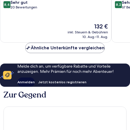
8.4
8.2
Sehr gut
Seh
8,4
8,2
von
von
20 Bewertungen
67 B
10,
10,
Sehr
Sehr
gut,
gut,
Der
132 €
20
67
Preis
inkl. Steuern & Gebühren
Bewertungen
Bewert
beträgt
10. Aug.–11. Aug.
132 €
Ähnliche Unterkünfte vergleichen
Melde dich an, um verfügbare Rabatte und Vorteile
anzuzeigen. Mehr Prämien für noch mehr Abenteuer!
Anmelden
Jetzt kostenlos registrieren
Zur Gegend