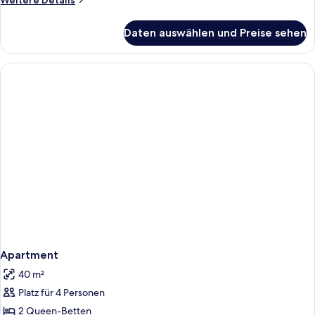
Weitere Details
Details
für
Daten auswählen und Preise sehen
Suite
Apartment
40 m²
Platz für 4 Personen
2 Queen-Betten