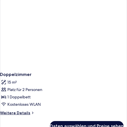
Doppelzimmer
15 m²
Platz für 2 Personen
1 Doppelbett
Kostenloses WLAN
Weitere
Weitere Details
Details
für
Daten auswählen und Preise sehen