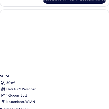
Doppelzimmer
Suite
30 m²
Platz für 2 Personen
1 Queen-Bett
Kostenloses WLAN
Weitere