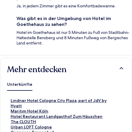
Ja, in jedem Zimmer gibt es eine Komfortbadewanne.
Was gibt es in der Umgebung von Hotel im
Goethehaus zu sehen?
Hotel im Goethehaus ist nur 5 Minuten zu Fuß von Stadtbahn-
Haltestelle Bensberg und 8 Minuten Fußweg von Bergisches
Land entfernt.
Mehr entdecken
Unterkünfte
L
Lindner Hotel Cologne City Plaza, part of JdV by
i
Hyatt
n
L
Maritim Hotel Köln
k
i
L
Hotel Restaurant Landgasthof Zum Häuschen
,
n
i
L
The CLOUTH
d
k
n
i
L
Urban LOFT Cologne