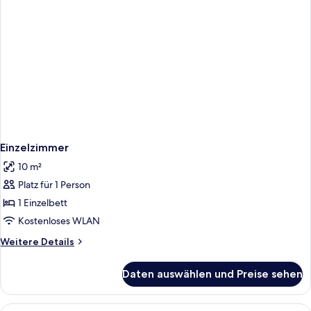
Einzelzimmer
10 m²
Platz für 1 Person
1 Einzelbett
Kostenloses WLAN
Weitere
Weitere Details
Details
für
Daten auswählen und Preise sehen
Einzelzimmer