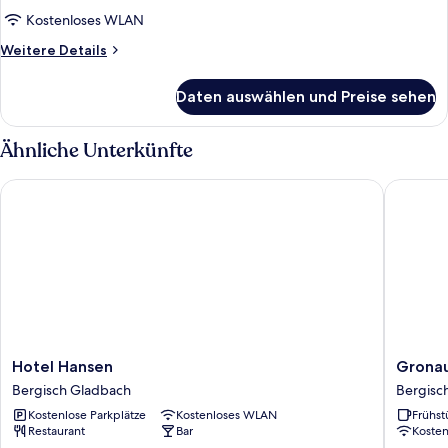
Kostenloses WLAN
Weitere
Weitere Details
Details
für
Daten auswählen und Preise sehen
Apartment
Ähnliche Unterkünfte
Hotel Hansen
Gronaue
Hotel
Gronaue
Hotel Hansen
Grona
Hansen
Tannenh
Bergisch Gladbach
Bergisc
Bergisch
Bergisc
Kostenlose Parkplätze
Kostenloses WLAN
Frühst
Gladbach
Gladba
Restaurant
Bar
Koste