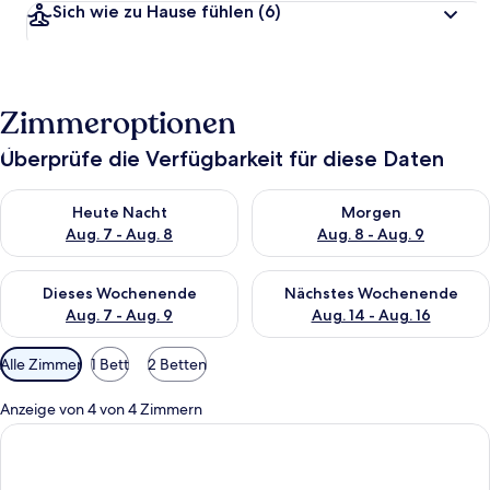
Sich wie zu Hause fühlen
(6)
Zimmeroptionen
Überprüfe die Verfügbarkeit für diese Daten
Überprüfe die Verfügbarkeit für heute Nacht, Aug. 7 - Aug. 8.
Überprüfe die Verfügbarkeit f
Heute Nacht
Morgen
Aug. 7 - Aug. 8
Aug. 8 - Aug. 9
Überprüfe die Verfügbarkeit für dieses Wochenende, Aug. 7 - 
Überprüfe die Verfügbarkeit f
Dieses Wochenende
Nächstes Wochenende
Aug. 7 - Aug. 9
Aug. 14 - Aug. 16
Verfügbare
Alle Zimmer
1 Bett
2 Betten
Filter
für
Anzeige von 4 von 4 Zimmern
Zimmer