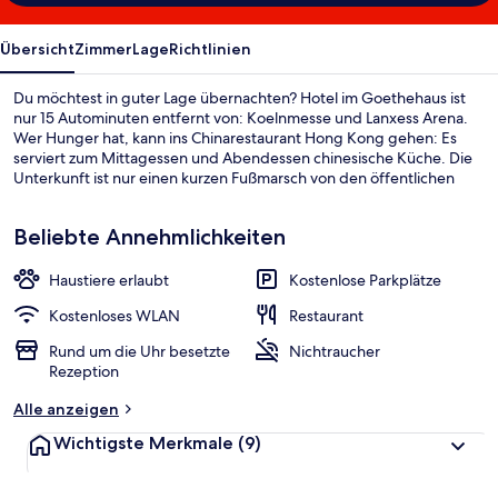
Übersicht
Zimmer
Lage
Richtlinien
Du möchtest in guter Lage übernachten? Hotel im Goethehaus ist
nur 15 Autominuten entfernt von: Koelnmesse und Lanxess Arena.
Wer Hunger hat, kann ins Chinarestaurant Hong Kong gehen: Es
serviert zum Mittagessen und Abendessen chinesische Küche. Die
Unterkunft ist nur einen kurzen Fußmarsch von den öffentlichen
Verkehrsmitteln entfernt: Zur U-Bahn läuft man 5 Minuten
(Stadtbahn-Haltestelle Bensberg) bzw. 8 Minuten (Stadtbahn-
Beliebte Annehmlichkeiten
Haltestelle Im Hoppenkamp).
Haustiere erlaubt
Kostenlose Parkplätze
Kostenloses WLAN
Restaurant
Rund um die Uhr besetzte
Nichtraucher
Rezeption
Alle anzeigen
Wichtigste Merkmale
(9)