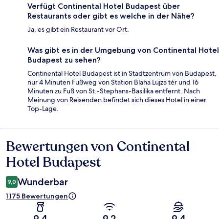
Verfügt Continental Hotel Budapest über
Restaurants oder gibt es welche in der Nähe?
Ja, es gibt ein Restaurant vor Ort.
Was gibt es in der Umgebung von Continental Hotel
Budapest zu sehen?
Continental Hotel Budapest ist in Stadtzentrum von Budapest,
nur 4 Minuten Fußweg von Station Blaha Lujza tér und 16
Minuten zu Fuß von St.-Stephans-Basilika entfernt. Nach
Meinung von Reisenden befindet sich dieses Hotel in einer
Top-Lage.
Bewertungen von Continental
Bewertungen
Hotel Budapest
Wunderbar
9,0
1.175 Bewertungen
9,4
9,2
9,4