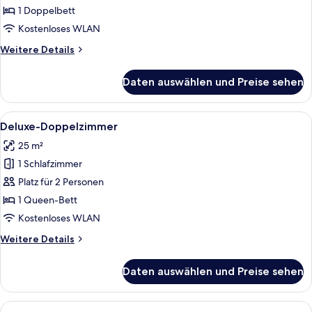
anzeigen
1 Doppelbett
Kostenloses WLAN
Weitere
Weitere Details
Details
für
Daten auswählen und Preise sehen
Suite
Alle
Ein modernes Hotelzimmer mit einem g
4
Deluxe-Doppelzimmer
Fotos
25 m²
für
1 Schlafzimmer
Deluxe-
Doppelzimmer
Platz für 2 Personen
anzeigen
1 Queen-Bett
Kostenloses WLAN
Weitere
Weitere Details
Details
für
Daten auswählen und Preise sehen
Deluxe-
Doppelzimmer
Alle
Junior-Suite | Minibar, Zimmersafe, Sch