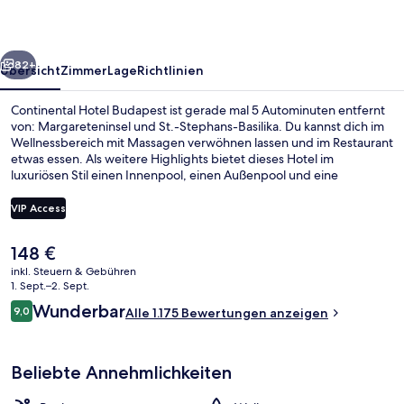
rück
Weiter
82+
Übersicht
Zimmer
Lage
Richtlinien
Continental Hotel Budapest ist gerade mal 5 Autominuten entfernt
von: Margareteninsel und St.-Stephans-Basilika. Du kannst dich im
Wellnessbereich mit Massagen verwöhnen lassen und im Restaurant
etwas essen. Als weitere Highlights bietet dieses Hotel im
luxuriösen Stil einen Innenpool, einen Außenpool und eine
Loungebar. Andere Reisende lieben das hilfsbereite Personal und
das Frühstück. Die öffentlichen Verkehrsmittel sind nur einen kurzen
VIP Access
Fußmarsch entfernt: Zur Station Blaha Lujza tér sind es 4 Minuten
und zur Straßenbahnhaltestelle Blaha Lujza tér M 5 Minuten.
Der
148 €
Bar (in der Unterkunft)
aktuelle
inkl. Steuern & Gebühren
Preis
1. Sept.–2. Sept.
beträgt
Bewertungen
Wunderbar
9,0
Alle 1.175 Bewertungen anzeigen
148 €.
9,0 von 10.
Beliebte Annehmlichkeiten