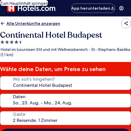
Zum Hauptinhalt springen
App herunterladen
Alle Unterkünfte anzeigen
Continental Hotel Budapest
4.5-
Sterne-
Hotel im luxuriösen Stil und mit Wellnessbereich - St.-Stephans-Basilika
Unterkunft
(1,1 km)
Wähle deine Daten, um Preise zu sehen
Wo soll’s hingehen?
Daten
Gäste