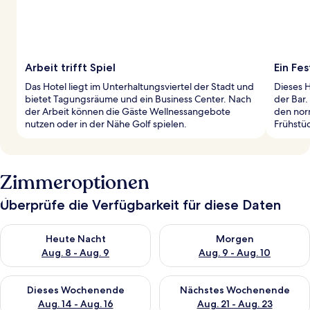
Arbeit trifft Spiel
Ein Fe
Das Hotel liegt im Unterhaltungsviertel der Stadt und
Dieses H
bietet Tagungsräume und ein Business Center. Nach
der Bar.
der Arbeit können die Gäste Wellnessangebote
den norm
nutzen oder in der Nähe Golf spielen.
Frühstü
Zimmeroptionen
Überprüfe die Verfügbarkeit für diese Daten
Überprüfe die Verfügbarkeit für heute Nacht, Aug. 8 - Aug. 9.
Überprüfe die Verfügbarkeit f
Heute Nacht
Morgen
Aug. 8 - Aug. 9
Aug. 9 - Aug. 10
Überprüfe die Verfügbarkeit für dieses Wochenende, Aug. 14 -
Überprüfe die Verfügbarkeit f
Dieses Wochenende
Nächstes Wochenende
Aug. 14 - Aug. 16
Aug. 21 - Aug. 23