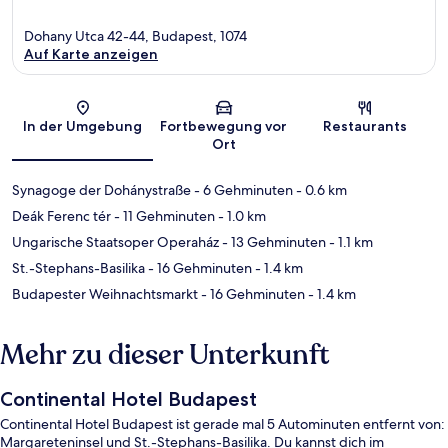
Dohany Utca 42-44, Budapest, 1074
Auf Karte anzeigen
Karte
In der Umgebung
Fortbewegung vor
Restaurants
Ort
Synagoge der Dohánystraße
- 6 Gehminuten
- 0.6 km
Deák Ferenc tér
- 11 Gehminuten
- 1.0 km
Ungarische Staatsoper Operaház
- 13 Gehminuten
- 1.1 km
St.-Stephans-Basilika
- 16 Gehminuten
- 1.4 km
Budapester Weihnachtsmarkt
- 16 Gehminuten
- 1.4 km
Mehr zu dieser Unterkunft
Continental Hotel Budapest
Continental Hotel Budapest ist gerade mal 5 Autominuten entfernt von:
Margareteninsel und St.-Stephans-Basilika. Du kannst dich im