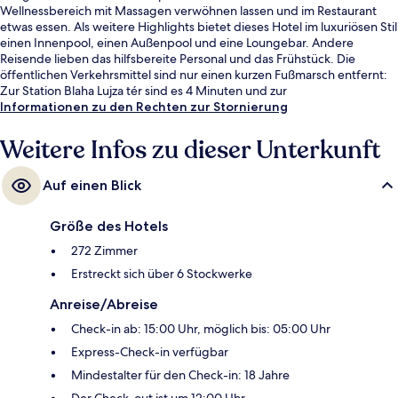
Wellnessbereich mit Massagen verwöhnen lassen und im Restaurant
etwas essen. Als weitere Highlights bietet dieses Hotel im luxuriösen Stil
einen Innenpool, einen Außenpool und eine Loungebar. Andere
Reisende lieben das hilfsbereite Personal und das Frühstück. Die
öffentlichen Verkehrsmittel sind nur einen kurzen Fußmarsch entfernt:
Zur Station Blaha Lujza tér sind es 4 Minuten und zur
Straßenbahnhaltestelle Blaha Lujza tér M 5 Minuten.
Informationen zu den Rechten zur Stornierung
Weitere Infos zu dieser Unterkunft
Auf einen Blick
Größe des Hotels
272 Zimmer
Erstreckt sich über 6 Stockwerke
Anreise/Abreise
Check-in ab: 15:00 Uhr, möglich bis: 05:00 Uhr
Express-Check-in verfügbar
Mindestalter für den Check-in: 18 Jahre
Der Check-out ist um 12:00 Uhr