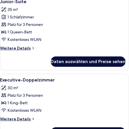
4
Junior-Suite
Fotos
35 m²
für
1 Schlafzimmer
Junior-
Suite
Platz für 3 Personen
anzeigen
1 Queen-Bett
Kostenloses WLAN
Weitere
Weitere Details
Details
für
Daten auswählen und Preise sehen
Junior-
Suite
Alle
Ein modernes Hotelzimmer mit einem 
5
Executive-Doppelzimmer
Fotos
30 m²
für
Platz für 3 Personen
Executive-
Doppelzimmer
1 King-Bett
anzeigen
Kostenloses WLAN
Weitere
Weitere Details
Details
für