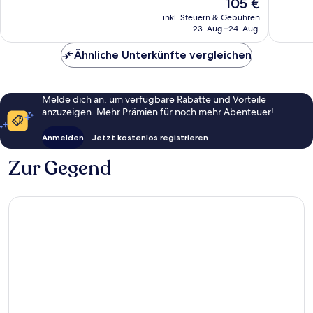
Der
105 €
Außerge
Bewertungen
Preis
691
inkl. Steuern & Gebühren
beträgt
23. Aug.–24. Aug.
Bewert
105 €
Ähnliche Unterkünfte vergleichen
Melde dich an, um verfügbare Rabatte und Vorteile
anzuzeigen. Mehr Prämien für noch mehr Abenteuer!
Anmelden
Jetzt kostenlos registrieren
Zur Gegend