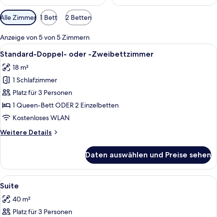
Verfügbare
Alle Zimmer
1 Bett
2 Betten
Filter
für
Anzeige von 5 von 5 Zimmern
Zimmer
Alle
Ein Hotelzimmer mit einem großen Bett
9
Standard-Doppel- oder -Zweibettzimmer
Fotos
18 m²
für
1 Schlafzimmer
Standard-
Doppel-
Platz für 3 Personen
oder
1 Queen-Bett ODER 2 Einzelbetten
-
Kostenloses WLAN
Zweibettzimmer
Weitere
Weitere Details
anzeigen
Details
für
Daten auswählen und Preise sehen
Standard-
Doppel-
oder
Alle
Suite | Wohnbereich | Smart-TV
20
-
Suite
Fotos
Zweibettzimmer
40 m²
für
Platz für 3 Personen
Suite