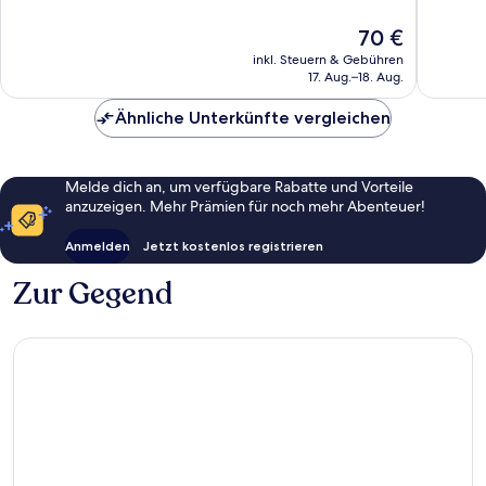
Hervorragend,
Hervorr
675
202
Der
70 €
Bewertungen
Bewert
Preis
inkl. Steuern & Gebühren
beträgt
17. Aug.–18. Aug.
70 €
Ähnliche Unterkünfte vergleichen
Melde dich an, um verfügbare Rabatte und Vorteile
anzuzeigen. Mehr Prämien für noch mehr Abenteuer!
Anmelden
Jetzt kostenlos registrieren
Zur Gegend