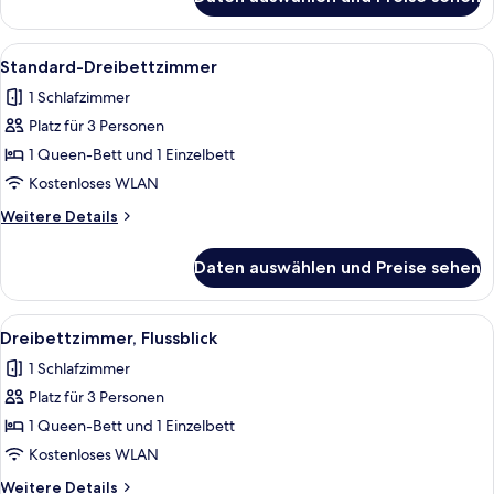
Superior-
Dreibettzimmer
Alle
Ein Hotelzimmer mit zwei Betten, ei
4
Standard-Dreibettzimmer
Fotos
1 Schlafzimmer
für
Platz für 3 Personen
Standard-
Dreibettzimmer
1 Queen-Bett und 1 Einzelbett
anzeigen
Kostenloses WLAN
Weitere
Weitere Details
Details
für
Daten auswählen und Preise sehen
Standard-
Dreibettzimmer
Alle
Ein modernes Hotelzimmer mit zwei Be
6
Dreibettzimmer, Flussblick
Fotos
1 Schlafzimmer
für
Platz für 3 Personen
Dreibettzimmer,
Flussblick
1 Queen-Bett und 1 Einzelbett
anzeigen
Kostenloses WLAN
Weitere
Weitere Details