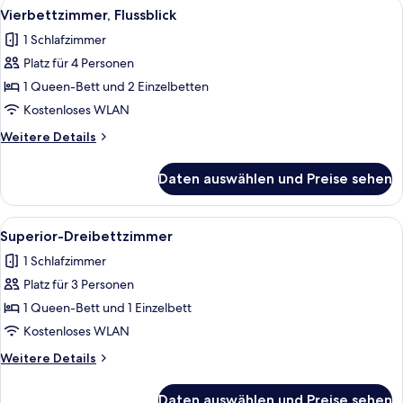
Alle
Ein Hotelzimmer mit Bett, einem rote
5
Vierbettzimmer, Flussblick
Fotos
1 Schlafzimmer
für
Platz für 4 Personen
Vierbettzimmer,
Flussblick
1 Queen-Bett und 2 Einzelbetten
anzeigen
Kostenloses WLAN
Weitere
Weitere Details
Details
für
Daten auswählen und Preise sehen
Vierbettzimmer,
Flussblick
Alle
Ein Hotelzimmer mit einem großen Bett
8
Superior-Dreibettzimmer
Fotos
1 Schlafzimmer
für
Platz für 3 Personen
Superior-
Dreibettzimmer
1 Queen-Bett und 1 Einzelbett
anzeigen
Kostenloses WLAN
Weitere
Weitere Details
Details
für
Daten auswählen und Preise sehen