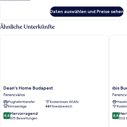
Details
für
Daten auswählen und Preise sehen
Dreibettzimmer,
Flussblick
Ähnliche Unterkünfte
Dean's Home Budapest
ibis Bud
Dean's
ibis
Dean's Home Budapest
ibis B
Home
Budape
Ferencváros
Ferencv
Budapest
Stadium
Flughafentransfer
Kostenloses WLAN
Hausti
Ferencváros
Ferencv
Klimaanlage
Fitnessbereich
Koste
8.8
8.8
Hervorragend
Her
8,8
8,8
von
von
675 Bewertungen
202 
10,
10,