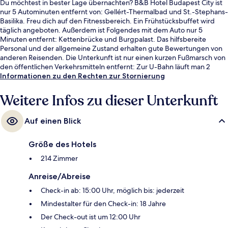
Du möchtest in bester Lage übernachten? B&B Hotel Budapest City ist
nur 5 Autominuten entfernt von: Gellért-Thermalbad und St.-Stephans-
Basilika. Freu dich auf den Fitnessbereich. Ein Frühstücksbuffet wird
täglich angeboten. Außerdem ist Folgendes mit dem Auto nur 5
Minuten entfernt: Kettenbrücke und Burgpalast. Das hilfsbereite
Personal und der allgemeine Zustand erhalten gute Bewertungen von
anderen Reisenden. Die Unterkunft ist nur einen kurzen Fußmarsch von
den öffentlichen Verkehrsmitteln entfernt: Zur U-Bahn läuft man 2
Minuten (Straßenbahnhaltestelle Mester utca / Ferenc körút) bzw. 7
Informationen zu den Rechten zur Stornierung
Minuten (Straßenbahnhaltestelle Haller utca / Soroksári út).
Weitere Infos zu dieser Unterkunft
Auf einen Blick
Größe des Hotels
214 Zimmer
Anreise/Abreise
Check-in ab: 15:00 Uhr, möglich bis: jederzeit
Mindestalter für den Check-in: 18 Jahre
Der Check-out ist um 12:00 Uhr