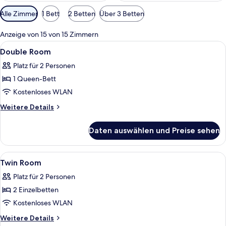
Verfügbare
Alle Zimmer
1 Bett
2 Betten
Über 3 Betten
Filter
für
Anzeige von 15 von 15 Zimmern
Zimmer
Alle
Zimmersafe, Schreibtisch, schallisoli
8
Double Room
Fotos
Platz für 2 Personen
für
1 Queen-Bett
Double
Room
Kostenloses WLAN
anzeigen
Weitere
Weitere Details
Details
für
Daten auswählen und Preise sehen
Double
Room
Alle
Zimmersafe, Schreibtisch, schallisoli
6
Twin Room
Fotos
Platz für 2 Personen
für
2 Einzelbetten
Twin
Room
Kostenloses WLAN
anzeigen
Weitere
Weitere Details