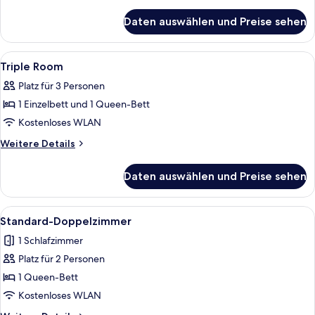
Details
für
Daten auswählen und Preise sehen
Twin
Room
Alle
Zimmersafe, Schreibtisch, schallisoli
8
Triple Room
Fotos
Platz für 3 Personen
für
1 Einzelbett und 1 Queen-Bett
Triple
Room
Kostenloses WLAN
anzeigen
Weitere
Weitere Details
Details
für
Daten auswählen und Preise sehen
Triple
Room
Alle
Ein Hotelzimmer mit Bett, Schreibtisc
7
Standard-Doppelzimmer
Fotos
1 Schlafzimmer
für
Platz für 2 Personen
Standard-
Doppelzimmer
1 Queen-Bett
anzeigen
Kostenloses WLAN