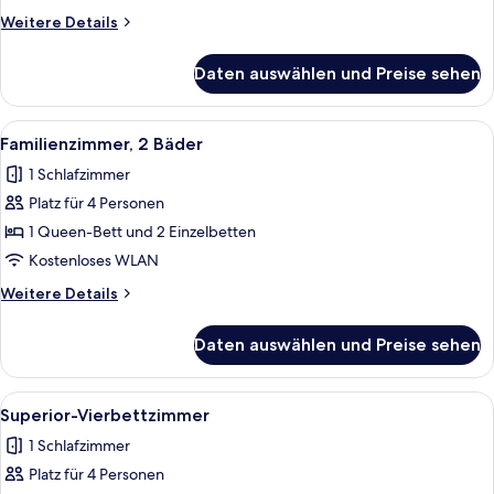
anzeigen
Weitere
Weitere Details
Details
für
Daten auswählen und Preise sehen
Superior-
Doppelzimmer
Alle
Ein Hotelzimmer mit einem großen Bet
4
Familienzimmer, 2 Bäder
Fotos
1 Schlafzimmer
für
Platz für 4 Personen
Familienzimmer,
2
1 Queen-Bett und 2 Einzelbetten
Bäder
Kostenloses WLAN
anzeigen
Weitere
Weitere Details
Details
für
Daten auswählen und Preise sehen
Familienzimmer,
2
Bäder
Alle
Ein Hotelzimmer mit Bett, Schreibtisch
5
Superior-Vierbettzimmer
Fotos
1 Schlafzimmer
für
Platz für 4 Personen
Superior-