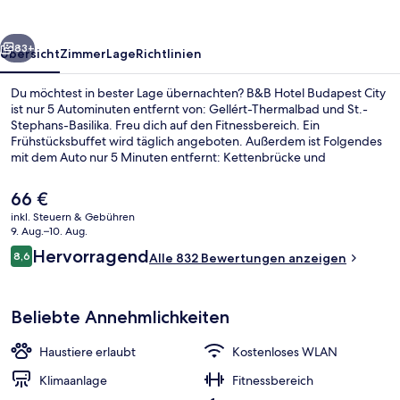
rück
Weiter
83+
Übersicht
Zimmer
Lage
Richtlinien
Du möchtest in bester Lage übernachten? B&B Hotel Budapest City
ist nur 5 Autominuten entfernt von: Gellért-Thermalbad und St.-
Stephans-Basilika. Freu dich auf den Fitnessbereich. Ein
Frühstücksbuffet wird täglich angeboten. Außerdem ist Folgendes
mit dem Auto nur 5 Minuten entfernt: Kettenbrücke und
Burgpalast. Das hilfsbereite Personal und der allgemeine Zustand
erhalten gute Bewertungen von anderen Reisenden. Die
Der
66 €
Unterkunft ist nur einen kurzen Fußmarsch von den öffentlichen
aktuelle
inkl. Steuern & Gebühren
Verkehrsmitteln entfernt: Zur U-Bahn läuft man 2 Minuten
Preis
9. Aug.–10. Aug.
(Straßenbahnhaltestelle Mester utca / Ferenc körút) bzw. 7 Minuten
Speisen
beträgt
Bewertungen
(Straßenbahnhaltestelle Haller utca / Soroksári út).
Hervorragend
8,6
Alle 832 Bewertungen anzeigen
66 €.
8,6 von 10.
Beliebte Annehmlichkeiten
Haustiere erlaubt
Kostenloses WLAN
Klimaanlage
Fitnessbereich