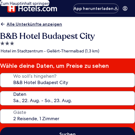
Zum Hauptinhalt springen
App herunterladen
Alle Unterkünfte anzeigen
B&B Hotel Budapest City
3.0-
Sterne-
Hotel im Stadtzentrum - Gellért-Thermalbad (1,3 km)
Unterkunft
Wähle deine Daten, um Preise zu sehen
Wo soll’s hingehen?
Daten
Gäste
Suchen