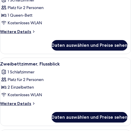
1 Schlafzimmer
für
Platz für 2 Personen
Doppelzimmer,
Flussblick
1 Queen-Bett
anzeigen
Kostenloses WLAN
Weitere
Weitere Details
Details
für
Daten auswählen und Preise sehen
Doppelzimmer,
Flussblick
Alle
Ein Hotelzimmer mit einem Bett, eine
6
Zweibettzimmer, Flussblick
Fotos
1 Schlafzimmer
für
Platz für 2 Personen
Zweibettzimmer,
Flussblick
2 Einzelbetten
anzeigen
Kostenloses WLAN
Weitere
Weitere Details
Details
für
Daten auswählen und Preise sehen
Zweibettzimmer,
Flussblick