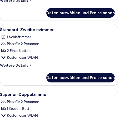
Weitere
Weitere Details
Details
für
Daten auswählen und Preise sehen
Standard-
Doppelzimmer
Alle
Ein Hotelzimmer mit Bett, Schreibtisc
4
Standard-Zweibettzimmer
Fotos
1 Schlafzimmer
für
Platz für 2 Personen
Standard-
Zweibettzimmer
2 Einzelbetten
anzeigen
Kostenloses WLAN
Weitere
Weitere Details
Details
für
Daten auswählen und Preise sehen
Standard-
Zweibettzimmer
Alle
Ein Hotelzimmer mit Bett, Schreibtisc
4
Superior-Doppelzimmer
Fotos
Platz für 2 Personen
für
1 Queen-Bett
Superior-
Doppelzimmer
Kostenloses WLAN