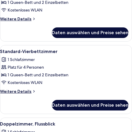
Vierbettzimmer
1 Queen-Bett und 2 Einzelbetten
anzeigen
Kostenloses WLAN
Weitere
Weitere Details
Details
für
Daten auswählen und Preise sehen
Superior-
Vierbettzimmer
Alle
Ein Hotelzimmer mit zwei Einzelbette
4
Standard-Vierbettzimmer
Fotos
1 Schlafzimmer
für
Platz für 4 Personen
Standard-
Vierbettzimmer
1 Queen-Bett und 2 Einzelbetten
anzeigen
Kostenloses WLAN
Weitere
Weitere Details
Details
für
Daten auswählen und Preise sehen
Standard-
Vierbettzimmer
Alle
Ein Hotelzimmer mit Bett, Schreibtisc
4
Doppelzimmer, Flussblick
Fotos