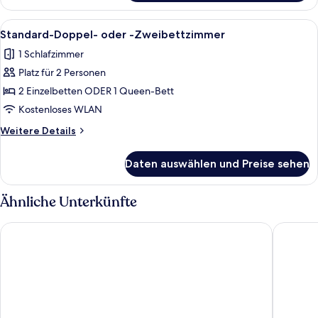
Doppel-
oder
Alle
Ein Hotelzimmer mit zwei Betten, ein
6
-
Standard-Doppel- oder -Zweibettzimmer
Fotos
Zweibettzimmer,
1 Schlafzimmer
Balkon
für
Platz für 2 Personen
Standard-
Doppel-
2 Einzelbetten ODER 1 Queen-Bett
oder
Kostenloses WLAN
-
Weitere
Weitere Details
Zweibettzimmer
Details
anzeigen
für
Daten auswählen und Preise sehen
Standard-
Doppel-
oder
Ähnliche Unterkünfte
-
Zweibettzimmer
Medos Hotel
Wombat's