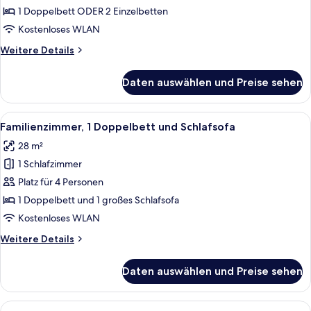
oder
1 Doppelbett ODER 2 Einzelbetten
-
Kostenloses WLAN
Zweibettzimmer
Weitere
Weitere Details
anzeigen
Details
für
Daten auswählen und Preise sehen
Economy-
Doppel-
oder
Alle
Ein Hotelzimmer mit Essbereich, Ferns
9
-
Familienzimmer, 1 Doppelbett und Schlafsofa
Fotos
Zweibettzimmer
28 m²
für
1 Schlafzimmer
Familienzimmer,
1 Doppelbett
Platz für 4 Personen
und
1 Doppelbett und 1 großes Schlafsofa
Schlafsofa
Kostenloses WLAN
anzeigen
Weitere
Weitere Details
Details
für
Daten auswählen und Preise sehen
Familienzimmer,
1 Doppelbett
und
Alle
Ein Hotelzimmer mit zwei Einzelbette