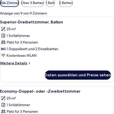
Verfügbare
Alle Zimmer
Über 3 Betten
1 Bett
2 Betten
Filter
für
Anzeige von 9 von 9 Zimmern
Zimmer
Alle
Ein Hotelzimmer mit Bett, Schreibtisch
6
Superior-Dreibettzimmer, Balkon
Fotos
25 m²
für
1 Schlafzimmer
Superior-
Dreibettzimmer,
Platz für 3 Personen
Balkon
1 Doppelbett und 2 Einzelbetten
anzeigen
Kostenloses WLAN
Weitere
Weitere Details
Details
für
Daten auswählen und Preise sehen
Superior-
Dreibettzimmer,
Balkon
Alle
Ein Hotelzimmer mit zwei Betten, ein
4
Economy-Doppel- oder -Zweibettzimmer
Fotos
25 m²
für
1 Schlafzimmer
Economy-
Doppel-
Platz für 3 Personen