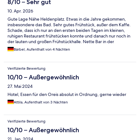
8/10 – Sehr gut
10. Apr. 2026
Gute Lage Nähe Heldenplatz. Etwas in die Jahre gekommen,
insbesondere das Bad. Sehr gutes Frühstück, außer dem Kaffe.
Schade, dass ich nur an den ersten beiden Tagen im kleinen,
ruhigen Restaurant frühstücken konnte und danach nur noch in
der lauten und großen Frühstückhalle. Nette Bar in der
Hotelhalle und kleines Restaurant. Personal freundlich, aber
Bärbel, Aufenthalt von 4 Nächten
abends in der Bar wenig engagiert. Hotel sehr hellhörig. Zwei
Nächte haben junge Männer über mir gefeiert. Insgesamt ein
zweckmäßiges Hotel, das gut geeignet ist für Städtetour nach
Verifizierte Bewertung
Budapest.
10/10 – Außergewöhnlich
27. Mai 2024
Hotel, Essen für den Oreis absolut in Ordnung, gerne wieder
Attila, Aufenthalt von 3 Nächten
Verifizierte Bewertung
10/10 – Außergewöhnlich
21. Jan. 2024