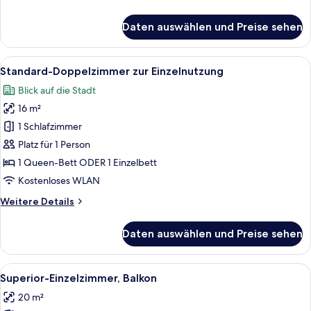
Details
für
Daten auswählen und Preise sehen
Economy-
Dreibettzimmer
Alle
Ein Hotelzimmer mit zwei Betten, eine
7
Standard-Doppelzimmer zur Einzelnutzung
Fotos
Blick auf die Stadt
für
16 m²
Standard-
Doppelzimmer
1 Schlafzimmer
zur
Platz für 1 Person
Einzelnutzung
1 Queen-Bett ODER 1 Einzelbett
anzeigen
Kostenloses WLAN
Weitere
Weitere Details
Details
für
Daten auswählen und Preise sehen
Standard-
Doppelzimmer
zur
Alle
Ein Hotelzimmer mit einem großen Bett
6
Einzelnutzung
Superior-Einzelzimmer, Balkon
Fotos
20 m²
für