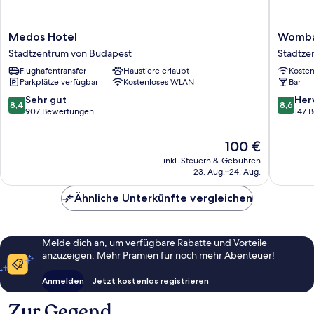
Medos
Wombat
Medos Hotel
Wombat
Hotel
City
Stadtzentrum von Budapest
Stadtze
Stadtzentrum
Hostel
Flughafentransfer
Haustiere erlaubt
Koste
von
Budape
Parkplätze verfügbar
Kostenloses WLAN
Bar
Budapest
Stadtze
von
8.4
8.6
Sehr gut
Her
8,4
8,6
Budape
von
von
907 Bewertungen
147 
10,
10,
Sehr
Hervorr
Der
100 €
gut,
147
Preis
inkl. Steuern & Gebühren
907
Bewert
beträgt
23. Aug.–24. Aug.
Bewertungen
100 €
Ähnliche Unterkünfte vergleichen
Melde dich an, um verfügbare Rabatte und Vorteile
anzuzeigen. Mehr Prämien für noch mehr Abenteuer!
Anmelden
Jetzt kostenlos registrieren
Zur Gegend