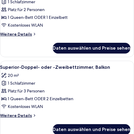
1 Schlafzimmer
Superior-
Einzelzimmer,
Platz für 2 Personen
Balkon
1 Queen-Bett ODER 1 Einzelbett
anzeigen
Kostenloses WLAN
Weitere
Weitere Details
Details
für
Daten auswählen und Preise sehen
Superior-
Einzelzimmer,
Balkon
Alle
Ein Hotelzimmer mit einem hölzernen 
10
Superior-Doppel- oder -Zweibettzimmer, Balkon
Fotos
20 m²
für
1 Schlafzimmer
Superior-
Doppel-
Platz für 3 Personen
oder
1 Queen-Bett ODER 2 Einzelbetten
-
Kostenloses WLAN
Zweibettzimmer,
Weitere
Weitere Details
Balkon
Details
anzeigen
für
Daten auswählen und Preise sehen
Superior-