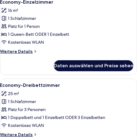
4
Schlafsofa
Economy-Einzelzimmer
Fotos
16 m²
für
1 Schlafzimmer
Economy-
Einzelzimmer
Platz für 1 Person
anzeigen
1 Queen-Bett ODER 1 Einzelbett
Kostenloses WLAN
Weitere
Weitere Details
Details
für
Daten auswählen und Preise sehen
Economy-
Einzelzimmer
Alle
Ein Hotelzimmer mit einem Bett, eine
4
Economy-Dreibettzimmer
Fotos
25 m²
für
1 Schlafzimmer
Economy-
Dreibettzimmer
Platz für 3 Personen
anzeigen
1 Doppelbett und 1 Einzelbett ODER 3 Einzelbetten
Kostenloses WLAN
Weitere
Weitere Details