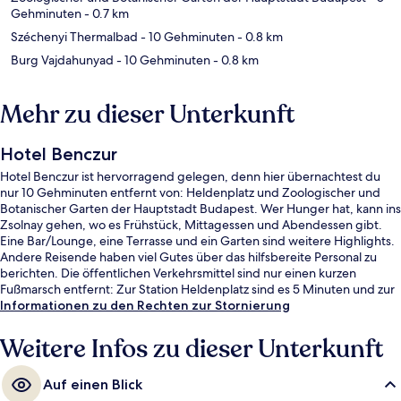
Gehminuten
- 0.7 km
Széchenyi Thermalbad
- 10 Gehminuten
- 0.8 km
Burg Vajdahunyad
- 10 Gehminuten
- 0.8 km
Mehr zu dieser Unterkunft
Hotel Benczur
Hotel Benczur ist hervorragend gelegen, denn hier übernachtest du
nur 10 Gehminuten entfernt von: Heldenplatz und Zoologischer und
Botanischer Garten der Hauptstadt Budapest. Wer Hunger hat, kann ins
Zsolnay gehen, wo es Frühstück, Mittagessen und Abendessen gibt.
Eine Bar/Lounge, eine Terrasse und ein Garten sind weitere Highlights.
Andere Reisende haben viel Gutes über das hilfsbereite Personal zu
berichten. Die öffentlichen Verkehrsmittel sind nur einen kurzen
Fußmarsch entfernt: Zur Station Heldenplatz sind es 5 Minuten und zur
Station Bajza út 5 Minuten.
Informationen zu den Rechten zur Stornierung
Weitere Infos zu dieser Unterkunft
Auf einen Blick