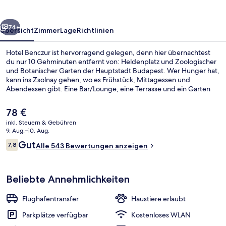
rück
Weiter
74+
Übersicht
Zimmer
Lage
Richtlinien
Hotel Benczur ist hervorragend gelegen, denn hier übernachtest
du nur 10 Gehminuten entfernt von: Heldenplatz und Zoologischer
und Botanischer Garten der Hauptstadt Budapest. Wer Hunger hat,
kann ins Zsolnay gehen, wo es Frühstück, Mittagessen und
Abendessen gibt. Eine Bar/Lounge, eine Terrasse und ein Garten
sind weitere Highlights. Andere Reisende haben viel Gutes über
das hilfsbereite Personal zu berichten. Die öffentlichen
Der
78 €
Verkehrsmittel sind nur einen kurzen Fußmarsch entfernt: Zur
aktuelle
inkl. Steuern & Gebühren
Station Heldenplatz sind es 5 Minuten und zur Station Bajza út 5
Preis
9. Aug.–10. Aug.
Minuten.
Terrasse/Patio
beträgt
Bewertungen
Gut
7,8
Alle 543 Bewertungen anzeigen
78 €.
7,8 von 10.
Beliebte Annehmlichkeiten
Flughafentransfer
Haustiere erlaubt
Parkplätze verfügbar
Kostenloses WLAN