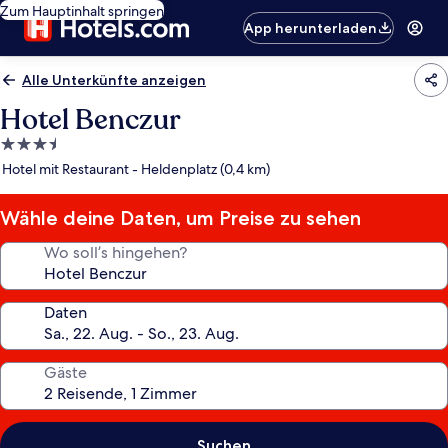
Zum Hauptinhalt springen
App herunterladen
Alle Unterkünfte anzeigen
Hotel Benczur
3.5-
Sterne-
Hotel mit Restaurant - Heldenplatz (0,4 km)
Unterkunft
Wähle deine Daten, um Preise zu sehen
Wo soll’s hingehen?
Daten
Gäste
Suchen