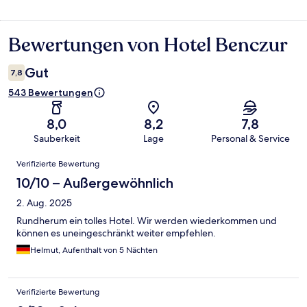
Bewertungen von Hotel Benczur
Bewertungen
Gut
7,8
543 Bewertungen
8,0
8,2
7,8
Sauberkeit
Lage
Personal & Service
Bewertungen
Verifizierte Bewertung
10/10 – Außergewöhnlich
2. Aug. 2025
Rundherum ein tolles Hotel. Wir werden wiederkommen und
können es uneingeschränkt weiter empfehlen.
Helmut, Aufenthalt von 5 Nächten
Verifizierte Bewertung