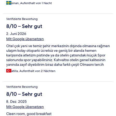
sinan, Aufenthalt von 1 Nacht
Verifizierte Bewertung
8/10 – Sehr gut
2. Juni 2026
Mit Google übersetzen
Otel çok yeni ve temiz şehir merkezinin dışında olmasına rağmen
ulaşım kolay otoparkı ücretsiz ve geniş bir alanda hemen
karşısında atletizm pistinde ya da otelin çatısındaki küçük Spor
salonunda spor yapabilirsiniz. Kahvaltısı otelin genel kalitesinin
yanında zayıf diyebilirim biraz daha farklı çeşit Olmasını tercih
ederdim personel güler yüzlü Odalar temiz
atilla, Aufenthalt von 2 Nächten
Verifizierte Bewertung
8/10 – Sehr gut
8. Dez. 2025
Mit Google übersetzen
Cleen room, good breakfast