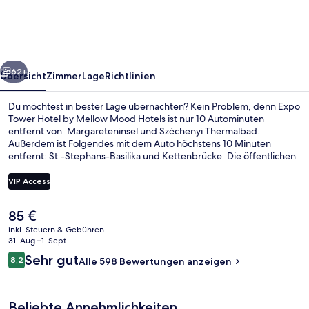
by
Mellow
Mood
rück
Weiter
Hotels
62+
Übersicht
Zimmer
Lage
Richtlinien
Du möchtest in bester Lage übernachten? Kein Problem, denn Expo
Tower Hotel by Mellow Mood Hotels ist nur 10 Autominuten
entfernt von: Margareteninsel und Széchenyi Thermalbad.
Außerdem ist Folgendes mit dem Auto höchstens 10 Minuten
entfernt: St.-Stephans-Basilika und Kettenbrücke. Die öffentlichen
Verkehrsmittel sind ganz in der Nähe: Zur U-Bahn
(Straßenbahnhaltestelle Kőbánya felső Vasútállomás) sind es nur 13
VIP Access
Gehminuten.
Der
85 €
Rezeption
aktuelle
inkl. Steuern & Gebühren
Preis
31. Aug.–1. Sept.
beträgt
Bewertungen
Sehr gut
8,2
Alle 598 Bewertungen anzeigen
85 €.
8,2 von 10.
Beliebte Annehmlichkeiten