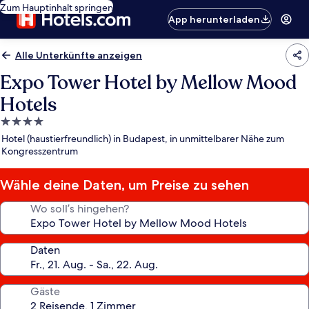
Zum Hauptinhalt springen
App herunterladen
Alle Unterkünfte anzeigen
Expo Tower Hotel by Mellow Mood
Hotels
4.0-
Sterne-
Hotel (haustierfreundlich) in Budapest, in unmittelbarer Nähe zum
Unterkunft
Kongresszentrum
Wähle deine Daten, um Preise zu sehen
Wo soll’s hingehen?
Daten
Gäste