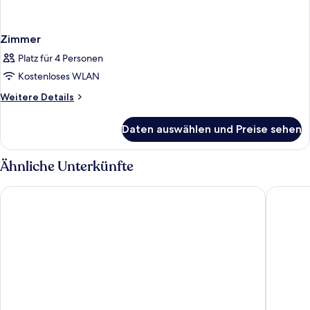
Zimmer
Platz für 4 Personen
Kostenloses WLAN
Weitere
Weitere Details
Details
für
Daten auswählen und Preise sehen
Zimmer
Ähnliche Unterkünfte
Danubius Hotel Arena
Verdi B