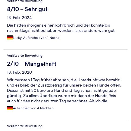
Verifizierte Bewertung
8/10 – Sehr gut
13. Feb. 2024
Die hatten morgens einen Rohrbruch und der konnte bis
nachmittags nicht behoben werden , alles andere wahr gut
Nicky, Aufenthalt von 1 Nacht
Verifizierte Bewertung
2/10 – Mangelhaft
18. Feb. 2020
Wir mussten 1 Tag früher abreisen, die Unterkunft war bezahlt
und es blieb der Zusatzbetrag für unsere beiden Hunde offen.
Dieser ist mit 30 Euro pro Hund und Tag schon nicht gerade
günstig. Zu allem Überfluss wurde mir dann der Hunde Reis
auch für den nicht genutzen Tag verrechnet. Als ich die
Rechnung reklamieren wollte, erhielt ich keine Antwort mehr.
Aufenthalt von 4 Nächten
Das Hotel ging auf Tauchstation, hat es offenbar notwenig, 60
Euro ohne ?Leistung zu kassieren. Ein Wunder, dass nicht Noch
andere nichtkonsumierte Dinge verrechnet wurden.
Verifizierte Bewertung