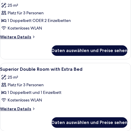
Fotos
Zweibettzimmer
25 m²
für
Platz für 3 Personen
Superior-
Doppel-
1 Doppelbett ODER 2 Einzelbetten
oder
Kostenloses WLAN
-
Weitere
Weitere Details
Zweibettzimmer
Details
anzeigen
für
Daten auswählen und Preise sehen
Superior-
Doppel-
oder
Alle
Ein Hotelzimmer mit zwei Betten, eine
5
-
Superior Double Room with Extra Bed
Fotos
Zweibettzimmer
25 m²
für
Platz für 3 Personen
Superior
Double
1 Doppelbett und 1 Einzelbett
Room
Kostenloses WLAN
with
Weitere
Weitere Details
Extra
Details
Bed
für
Daten auswählen und Preise sehen
Superior
anzeigen
Double