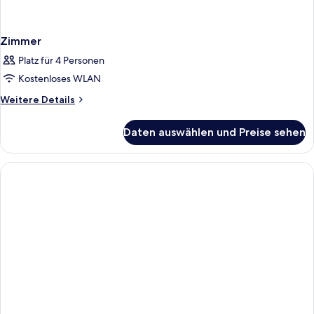
Zimmer
Platz für 4 Personen
Kostenloses WLAN
Weitere
Weitere Details
Details
für
Daten auswählen und Preise sehen
Zimmer