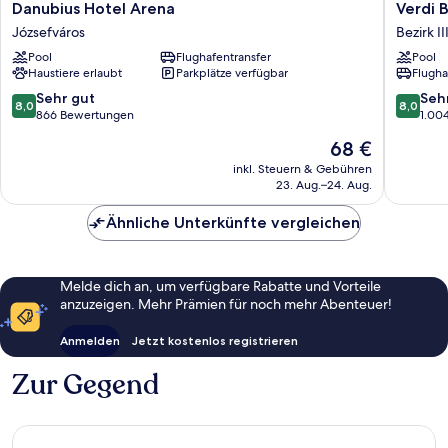
Danubius
Verdi
Danubius Hotel Arena
Verdi 
Hotel
Budape
Józsefváros
Bezirk II
Arena
Aquinc
Pool
Flughafentransfer
Pool
Józsefváros
Bezirk
Haustiere erlaubt
Parkplätze verfügbar
Flugha
III
8.0
8.0
Sehr gut
Seh
8,0
8,0
von
von
866 Bewertungen
1.00
10,
10,
Der
68 €
Sehr
Sehr
Preis
gut,
gut,
inkl. Steuern & Gebühren
beträgt
23. Aug.–24. Aug.
866
1.004
68 €
Bewertungen
Bewert
Ähnliche Unterkünfte vergleichen
Melde dich an, um verfügbare Rabatte und Vorteile
anzuzeigen. Mehr Prämien für noch mehr Abenteuer!
Anmelden
Jetzt kostenlos registrieren
Zur Gegend