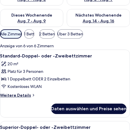
Überprüfe die Verfügbarkeit für dieses Wochenende, Aug. 7 - 
Überprüfe die Verfügbarkeit f
Dieses Wochenende
Nächstes Wochenende
Aug. 7 - Aug. 9
Aug. 14 - Aug. 16
Verfügbare
Alle Zimmer
1 Bett
2 Betten
Über 3 Betten
Filter
für
Anzeige von 6 von 6 Zimmern
Zimmer
Alle
Ein modernes Hotelzimmer mit einem g
7
Standard-Doppel- oder -Zweibettzimmer
Fotos
20 m²
für
Platz für 3 Personen
Standard-
Doppel-
1 Doppelbett ODER 2 Einzelbetten
oder
Kostenloses WLAN
-
Weitere
Weitere Details
Zweibettzimmer
Details
anzeigen
für
Daten auswählen und Preise sehen
Standard-
Doppel-
oder
Alle
Ein modernes Hotelzimmer mit einem g
7
-
Superior-Doppel- oder -Zweibettzimmer