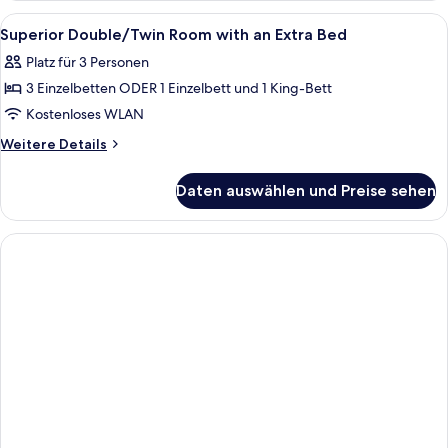
Room
Alle
Ein modernes Hotelzimmer mit zwei Be
4
with
Superior Double/Twin Room with an Extra Bed
Fotos
Extra
Platz für 3 Personen
Bed
für
3 Einzelbetten ODER 1 Einzelbett und 1 King-Bett
Superior
Double/Twin
Kostenloses WLAN
Room
Weitere
Weitere Details
with
Details
für
an
Daten auswählen und Preise sehen
Superior
Extra
Double/Twin
Bed
Room
anzeigen
with
an
Extra
Bed