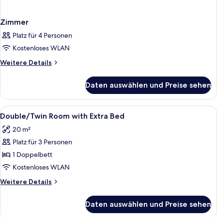
Zimmer
Platz für 4 Personen
Kostenloses WLAN
Weitere
Weitere Details
Details
für
Daten auswählen und Preise sehen
Zimmer
Alle
Zimmersafe, Schreibtisch, Verdunkel
9
Double/Twin Room with Extra Bed
Fotos
20 m²
für
Platz für 3 Personen
Double/Twin
Room
1 Doppelbett
with
Kostenloses WLAN
Extra
Weitere
Weitere Details
Bed
Details
anzeigen
für
Daten auswählen und Preise sehen
Double/Twin
Room