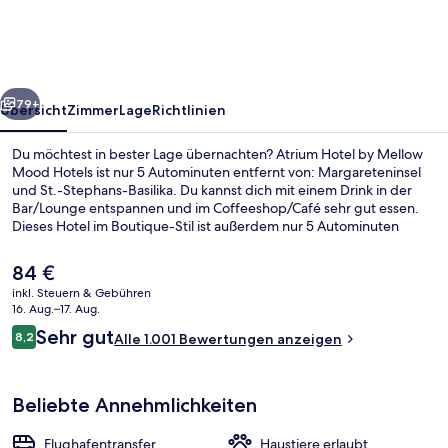
Mellow
Mood
Hotels
rück
Weiter
79+
Übersicht
Zimmer
Lage
Richtlinien
Du möchtest in bester Lage übernachten? Atrium Hotel by Mellow
Mood Hotels ist nur 5 Autominuten entfernt von: Margareteninsel
und St.-Stephans-Basilika. Du kannst dich mit einem Drink in der
Bar/Lounge entspannen und im Coffeeshop/Café sehr gut essen.
Dieses Hotel im Boutique-Stil ist außerdem nur 5 Autominuten
entfernt von: Kettenbrücke und Gellért-Thermalbad. Andere
Reisende haben viel Gutes über das hilfsbereite Personal zu
Der
84 €
berichten. Die öffentlichen Verkehrsmittel sind nur einen kurzen
aktuelle
inkl. Steuern & Gebühren
Fußmarsch entfernt: Zur Straßenbahnhaltestelle Blaha Lujza tér M
Preis
16. Aug.–17. Aug.
sind es nur wenige Schritte und zur Station Blaha Lujza tér 3
Restaurant
beträgt
Bewertungen
Minuten.
Sehr gut
8,2
Alle 1.001 Bewertungen anzeigen
84 €.
8,2 von 10.
Beliebte Annehmlichkeiten
Flughafentransfer
Haustiere erlaubt