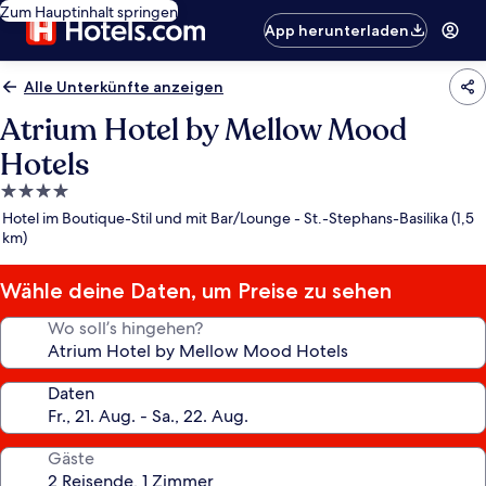
Zum Hauptinhalt springen
App herunterladen
Alle Unterkünfte anzeigen
Atrium Hotel by Mellow Mood
Hotels
4.0-
Sterne-
Hotel im Boutique-Stil und mit Bar/Lounge - St.-Stephans-Basilika (1,5
Unterkunft
km)
Wähle deine Daten, um Preise zu sehen
Wo soll’s hingehen?
Daten
Gäste