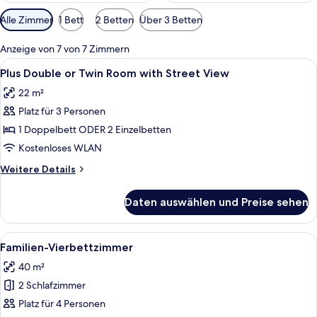
Verfügbare
Alle Zimmer
1 Bett
2 Betten
Über 3 Betten
Filter
für
Anzeige von 7 von 7 Zimmern
Zimmer
Alle
Ein Hotelzimmer mit einem großen Bet
7
Plus Double or Twin Room with Street View
Fotos
22 m²
für
Platz für 3 Personen
Plus
Double
1 Doppelbett ODER 2 Einzelbetten
or
Kostenloses WLAN
Twin
Weitere
Weitere Details
Room
Details
with
für
Daten auswählen und Preise sehen
Plus
Street
Double
View
or
Alle
Ein Hotelzimmer mit Marmorwand, eine
anzeigen
16
Twin
Familien-Vierbettzimmer
Fotos
Room
40 m²
with
für
Street
2 Schlafzimmer
Familien-
View
Vierbettzimmer
Platz für 4 Personen