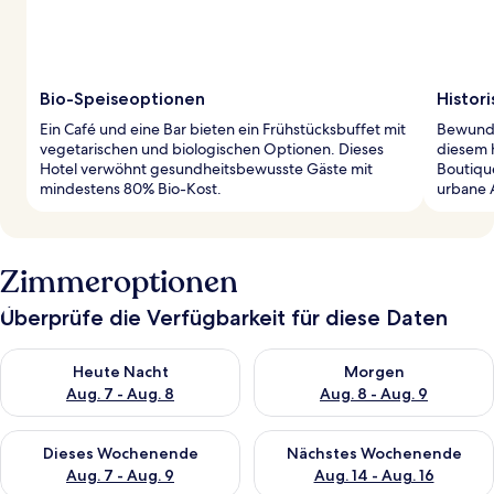
Bio-Speiseoptionen
Histor
Ein Café und eine Bar bieten ein Frühstücksbuffet mit
Bewunde
vegetarischen und biologischen Optionen. Dieses
diesem h
Hotel verwöhnt gesundheitsbewusste Gäste mit
Boutiqu
mindestens 80% Bio-Kost.
urbane 
Zimmeroptionen
Überprüfe die Verfügbarkeit für diese Daten
Überprüfe die Verfügbarkeit für heute Nacht, Aug. 7 - Aug. 8.
Überprüfe die Verfügbarkeit f
Heute Nacht
Morgen
Aug. 7 - Aug. 8
Aug. 8 - Aug. 9
Überprüfe die Verfügbarkeit für dieses Wochenende, Aug. 7 - 
Überprüfe die Verfügbarkeit f
Dieses Wochenende
Nächstes Wochenende
Aug. 7 - Aug. 9
Aug. 14 - Aug. 16