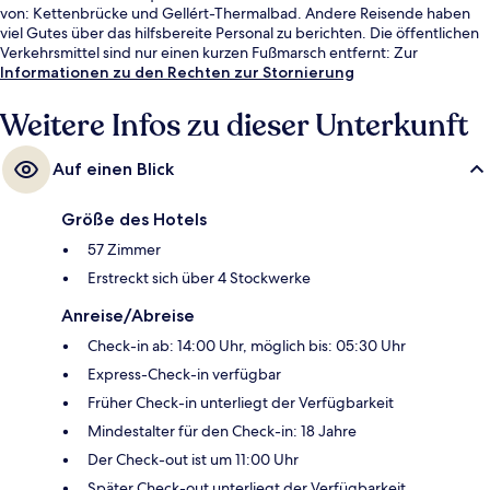
von: Kettenbrücke und Gellért-Thermalbad. Andere Reisende haben
viel Gutes über das hilfsbereite Personal zu berichten. Die öffentlichen
Verkehrsmittel sind nur einen kurzen Fußmarsch entfernt: Zur
Straßenbahnhaltestelle Blaha Lujza tér M sind es nur wenige Schritte
Informationen zu den Rechten zur Stornierung
und zur Station Blaha Lujza tér 3 Minuten.
Weitere Infos zu dieser Unterkunft
Auf einen Blick
Größe des Hotels
57 Zimmer
Erstreckt sich über 4 Stockwerke
Anreise/Abreise
Check-in ab: 14:00 Uhr, möglich bis: 05:30 Uhr
Express-Check-in verfügbar
Früher Check-in unterliegt der Verfügbarkeit
Mindestalter für den Check-in: 18 Jahre
Der Check-out ist um 11:00 Uhr
Später Check-out unterliegt der Verfügbarkeit