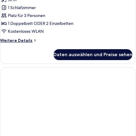
Bed)
für
1 Schlafzimmer
Doppel-
oder
Platz für 3 Personen
Zweibettzimmer
1 Doppelbett ODER 2 Einzelbetten
(Atrium
Kostenloses WLAN
View)
Weitere
Weitere Details
anzeigen
Details
für
Daten auswählen und Preise sehen
Doppel-
oder
Zweibettzimmer
(Atrium
View)