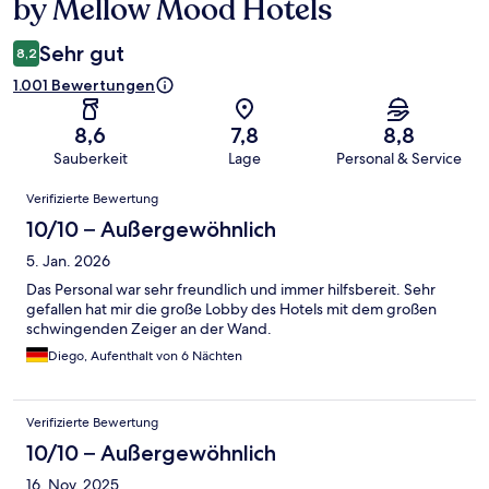
by Mellow Mood Hotels
Sehr gut
8,2
1.001 Bewertungen
8,6
7,8
8,8
Sauberkeit
Lage
Personal & Service
Bewertungen
Verifizierte Bewertung
10/10 – Außergewöhnlich
5. Jan. 2026
Das Personal war sehr freundlich und immer hilfsbereit. Sehr
gefallen hat mir die große Lobby des Hotels mit dem großen
schwingenden Zeiger an der Wand.
Diego, Aufenthalt von 6 Nächten
Verifizierte Bewertung
10/10 – Außergewöhnlich
16. Nov. 2025