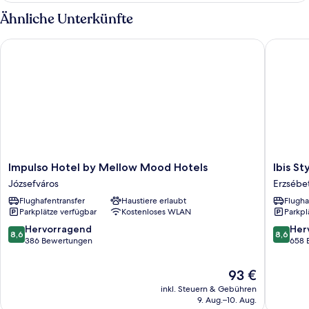
with
Ähnliche Unterkünfte
Extra
Bed
Impulso Hotel by Mellow Mood Hotels
Ibis Sty
Impulso
Ibis
Impulso Hotel by Mellow Mood Hotels
Ibis S
Hotel
Styles
Józsefváros
Erzsébe
by
Budape
Flughafentransfer
Haustiere erlaubt
Flugha
Mellow
Center
Parkplätze verfügbar
Kostenloses WLAN
Parkpl
Mood
Erzsébe
Hotels
8.6
8.6
Hervorragend
Her
8,6
8,6
Józsefváros
von
von
386 Bewertungen
658 
10,
10,
Hervorragend,
Hervorr
Der
93 €
386
658
Preis
inkl. Steuern & Gebühren
Bewertungen
Bewert
beträgt
9. Aug.–10. Aug.