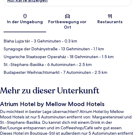
Karte
In der Umgebung
Fortbewegung vor
Restaurants
Ort
Blaha Lujza tér
- 3 Gehminuten
- 0.3 km
Synagoge der Dohánystraße
- 13 Gehminuten
- 1.1 km
Ungarische Staatsoper Operaház
- 18 Gehminuten
- 1.5 km
St.-Stephans-Basilika
- 6 Autominuten
- 2.5 km
Budapester Weihnachtsmarkt
- 7 Autominuten
- 2.5 km
Mehr zu dieser Unterkunft
Atrium Hotel by Mellow Mood Hotels
Du möchtest in bester Lage übernachten? Atrium Hotel by Mellow
Mood Hotels ist nur 5 Autominuten entfernt von: Margareteninsel und
St.-Stephans-Basilika. Du kannst dich mit einem Drink in der
Bar/Lounge entspannen und im Coffeeshop/Café sehr gut essen.
Dieses Hotel im Boutique-Stil ist außerdem nur 5 Autominuten entfernt