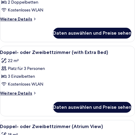
anzeigen
2 Doppelbetten
Kostenloses WLAN
Weitere
Weitere Details
Details
für
Daten auswählen und Preise sehen
Familien-
Vierbettzimmer
Alle
Ein Hotelzimmer mit einer großen Mar
9
Doppel- oder Zweibettzimmer (with Extra Bed)
Fotos
22 m²
für
Platz für 3 Personen
Doppel-
oder
3 Einzelbetten
Zweibettzimmer
Kostenloses WLAN
(with
Weitere
Weitere Details
Extra
Details
Bed)
für
Daten auswählen und Preise sehen
Doppel-
anzeigen
oder
Zweibettzimmer
Alle
Ein Hotelzimmer mit Marmorwand, Schr
9
(with
Doppel- oder Zweibettzimmer (Atrium View)
Fotos
Extra
18 m²