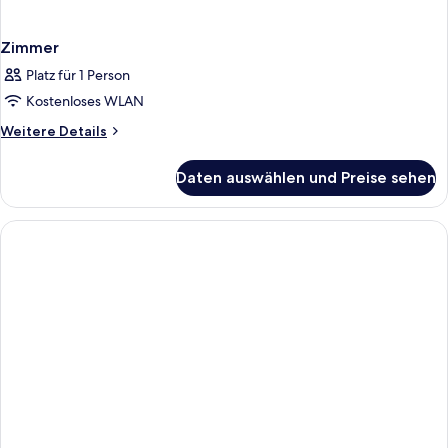
Zimmer
Platz für 1 Person
Kostenloses WLAN
Weitere
Weitere Details
Details
für
Daten auswählen und Preise sehen
Zimmer