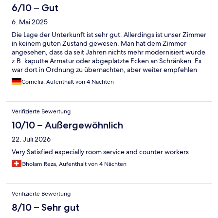
6/10 – Gut
6. Mai 2025
Die Lage der Unterkunft ist sehr gut. Allerdings ist unser Zimmer
in keinem guten Zustand gewesen. Man hat dem Zimmer
angesehen, dass da seit Jahren nichts mehr modernisiert wurde
z.B. kaputte Armatur oder abgeplatzte Ecken an Schränken. Es
war dort in Ordnung zu übernachten, aber weiter empfehlen
würde ich das Hotel nicht. Dafür, dass das Hotel im Namen
Cornelia, Aufenthalt von 4 Nächten
"fashion" trägt, hat es nichts mit fashion zu tun und auch nichts
mit 4 Sterne Standard.
Verifizierte Bewertung
10/10 – Außergewöhnlich
22. Juli 2026
Very Satisfied especially room service and counter workers
Gholam Reza, Aufenthalt von 4 Nächten
Verifizierte Bewertung
8/10 – Sehr gut