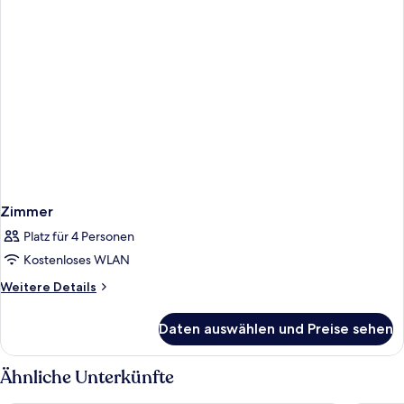
Zimmer
Platz für 4 Personen
Kostenloses WLAN
Weitere
Weitere Details
Details
für
Daten auswählen und Preise sehen
Zimmer
Ähnliche Unterkünfte