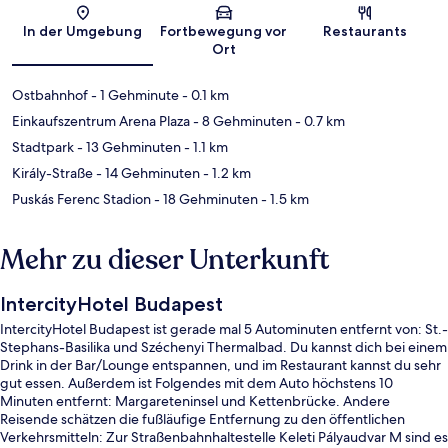
Karte
In der Umgebung
Fortbewegung vor
Restaurants
Ort
Ostbahnhof
- 1 Gehminute
- 0.1 km
Einkaufszentrum Arena Plaza
- 8 Gehminuten
- 0.7 km
Stadtpark
- 13 Gehminuten
- 1.1 km
Király-Straße
- 14 Gehminuten
- 1.2 km
Puskás Ferenc Stadion
- 18 Gehminuten
- 1.5 km
Mehr zu dieser Unterkunft
IntercityHotel Budapest
IntercityHotel Budapest ist gerade mal 5 Autominuten entfernt von: St.-
Stephans-Basilika und Széchenyi Thermalbad. Du kannst dich bei einem
Drink in der Bar/Lounge entspannen, und im Restaurant kannst du sehr
gut essen. Außerdem ist Folgendes mit dem Auto höchstens 10
Minuten entfernt: Margareteninsel und Kettenbrücke. Andere
Reisende schätzen die fußläufige Entfernung zu den öffentlichen
Verkehrsmitteln: Zur Straßenbahnhaltestelle Keleti Pályaudvar M sind es