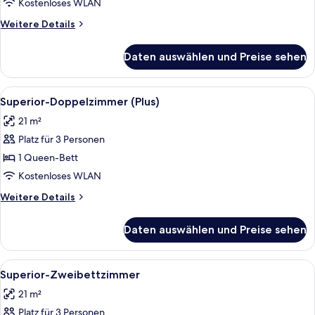
Kostenloses WLAN
Weitere
Weitere Details
Details
für
Daten auswählen und Preise sehen
Familienzimmer
Alle
Ein Hotelzimmer mit einem großen Bett
9
Superior-Doppelzimmer (Plus)
Fotos
21 m²
für
Platz für 3 Personen
Superior-
Doppelzimmer
1 Queen-Bett
(Plus)
Kostenloses WLAN
anzeigen
Weitere
Weitere Details
Details
für
Daten auswählen und Preise sehen
Superior-
Doppelzimmer
(Plus)
Alle
Ein Hotelzimmer mit einer großen Kar
5
Superior-Zweibettzimmer
Fotos
21 m²
für
Platz für 3 Personen