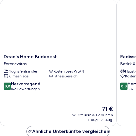
Dean's Home Budapest
Radisson
Dean's
Radisso
Dean's Home Budapest
Radiss
Home
Hotel
Ferencváros
Bezirk X
Budapest
Budape
Flughafentransfer
Kostenloses WLAN
Hausti
Ferencváros
Budapar
Klimaanlage
Fitnessbereich
Koste
Bezirk
XI
8.8
8.8
Hervorragend
Her
8,8
8,8
von
von
676 Bewertungen
337 
10,
10,
Hervorragend,
Hervorr
676
337
Der
71 €
Bewertungen
Bewert
Preis
inkl. Steuern & Gebühren
beträgt
17. Aug.–18. Aug.
71 €
Ähnliche Unterkünfte vergleichen