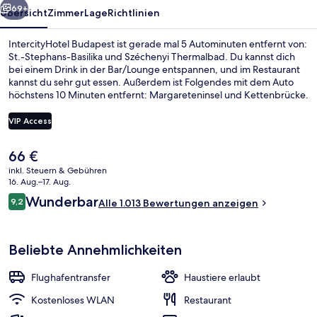
69+
Übersicht
Zimmer
Lage
Richtlinien
IntercityHotel Budapest ist gerade mal 5 Autominuten entfernt von:
St.-Stephans-Basilika und Széchenyi Thermalbad. Du kannst dich
bei einem Drink in der Bar/Lounge entspannen, und im Restaurant
kannst du sehr gut essen. Außerdem ist Folgendes mit dem Auto
höchstens 10 Minuten entfernt: Margareteninsel und Kettenbrücke.
Andere Reisende schätzen die fußläufige Entfernung zu den
öffentlichen Verkehrsmitteln: Zur Straßenbahnhaltestelle Keleti
VIP Access
Pályaudvar M sind es nur wenige Schritte und zur Station Keleti
pályaudvar sind es 3 Gehminuten.
Der
66 €
Restaurant
aktuelle
inkl. Steuern & Gebühren
Preis
16. Aug.–17. Aug.
beträgt
Bewertungen
Wunderbar
9,2
Alle 1.013 Bewertungen anzeigen
66 €.
9,2 von 10.
Beliebte Annehmlichkeiten
Flughafentransfer
Haustiere erlaubt
Kostenloses WLAN
Restaurant