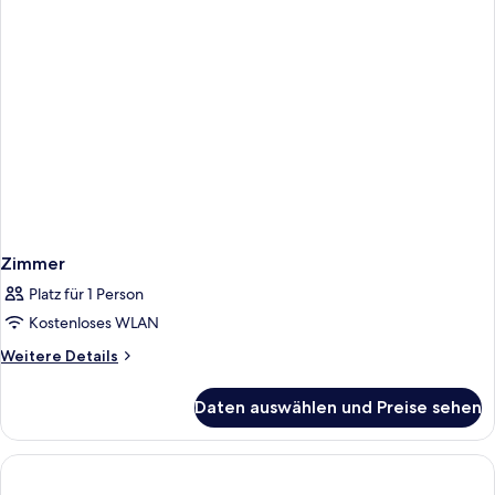
Zimmer
Platz für 1 Person
Kostenloses WLAN
Weitere
Weitere Details
Details
für
Daten auswählen und Preise sehen
Zimmer