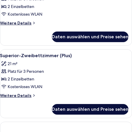
Superior-
Zweibettzimmer
2 Einzelbetten
anzeigen
Kostenloses WLAN
Weitere
Weitere Details
Details
für
Daten auswählen und Preise sehen
Superior-
Zweibettzimmer
Alle
Ein Hotelzimmer mit zwei Betten, eine
6
Superior-Zweibettzimmer (Plus)
Fotos
21 m²
für
Platz für 3 Personen
Superior-
Zweibettzimmer
2 Einzelbetten
(Plus)
Kostenloses WLAN
anzeigen
Weitere
Weitere Details
Details
für
Daten auswählen und Preise sehen
Superior-
Zweibettzimmer
(Plus)