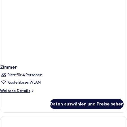
Zimmer
Platz für 4 Personen
Kostenloses WLAN
Weitere
Weitere Details
Details
für
Daten auswählen und Preise sehen
Zimmer