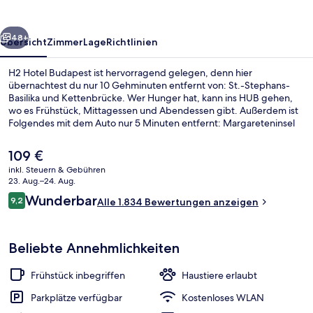
rück
Weiter
48+
Übersicht
Zimmer
Lage
Richtlinien
H2 Hotel Budapest ist hervorragend gelegen, denn hier
übernachtest du nur 10 Gehminuten entfernt von: St.-Stephans-
Basilika und Kettenbrücke. Wer Hunger hat, kann ins HUB gehen,
wo es Frühstück, Mittagessen und Abendessen gibt. Außerdem ist
Folgendes mit dem Auto nur 5 Minuten entfernt: Margareteninsel
und Parlamentsgebäude Országház. Andere Reisende lieben das
hilfsbereite Personal und das Frühstück. Die Unterkunft ist nur einen
Der
109 €
kurzen Fußmarsch von den öffentlichen Verkehrsmitteln entfernt:
aktuelle
inkl. Steuern & Gebühren
Zur U-Bahn läuft man 4 Minuten (Station Arany János utca) bzw. 6
Preis
23. Aug.–24. Aug.
Minuten (Station Bajcsy Zsilinszky út).
Lobby
beträgt
Bewertungen
Wunderbar
9,2
Alle 1.834 Bewertungen anzeigen
109 €.
9,2 von 10.
Beliebte Annehmlichkeiten
Frühstück inbegriffen
Haustiere erlaubt
Parkplätze verfügbar
Kostenloses WLAN