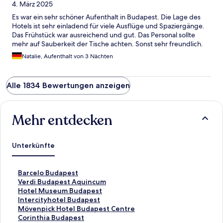
4. März 2025
Es war ein sehr schöner Aufenthalt in Budapest. Die Lage des
Hotels ist sehr einladend für viele Ausflüge und Spaziergänge.
Das Frühstück war ausreichend und gut. Das Personal sollte
mehr auf Sauberkeit der Tische achten. Sonst sehr freundlich.
Natalie, Aufenthalt von 3 Nächten
Alle 1834 Bewertungen anzeigen
Mehr entdecken
Unterkünfte
L
Barcelo Budapest
i
L
Verdi Budapest Aquincum
n
i
L
Hotel Museum Budapest
k
n
i
L
Intercityhotel Budapest
,
k
n
i
L
Mövenpick Hotel Budapest Centre
d
,
k
n
i
L
Corinthia Budapest