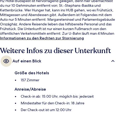
H2 Hotel Budapest ist hervorragend gelegen, denn hier übernachtest
du nur 10 Gehminuten entfernt von: St.-Stephans-Basilika und
Kettenbrücke. Wer Hunger hat, kann ins HUB gehen, wo es Frühstück,
Mittagessen und Abendessen gibt. Außerdem ist Folgendes mit dem
Auto nur 5 Minuten entfernt: Margareteninsel und Parlamentsgebäude
Országház. Andere Reisende lieben das hilfsbereite Personal und das
Frühstück. Die Unterkunft ist nur einen kurzen Fußmarsch von den
öffentlichen Verkehrsmitteln entfernt: Zur U-Bahn läuft man 4 Minuten
(Station Arany János utca) bzw. 6 Minuten (Station Bajcsy Zsilinszky út).
Informationen zu den Rechten zur Stornierung
Weitere Infos zu dieser Unterkunft
Auf einen Blick
Größe des Hotels
157 Zimmer
Anreise/Abreise
Check-in ab: 15:00 Uhr, möglich bis: jederzeit
Mindestalter für den Check-in: 18 Jahre
Der Check-out ist um 12:00 Uhr