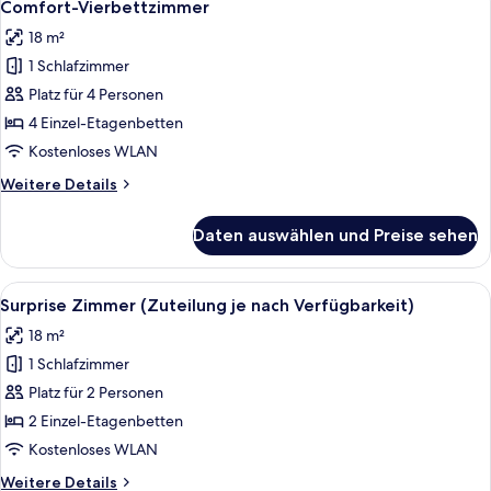
6
Comfort-Vierbettzimmer
Fotos
18 m²
für
1 Schlafzimmer
Comfort-
Vierbettzimmer
Platz für 4 Personen
anzeigen
4 Einzel-Etagenbetten
Kostenloses WLAN
Weitere
Weitere Details
Details
für
Daten auswählen und Preise sehen
Comfort-
Vierbettzimmer
Alle
Ein modernes Hotelzimmer mit Bett, Ho
7
Surprise Zimmer (Zuteilung je nach Verfügbarkeit)
Fotos
18 m²
für
1 Schlafzimmer
Surprise
Zimmer
Platz für 2 Personen
(Zuteilung
2 Einzel-Etagenbetten
je
Kostenloses WLAN
nach
Weitere
Weitere Details