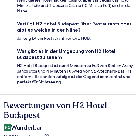
Nein, dieses Hotel hat kein Casino, aber Las Vegas Casino (8
Min. zu Fuß) und Tropicana Casino (10 Min. zu Fuß) sind in der
Nähe.
Verfügt H2 Hotel Budapest über Restaurants oder
gibt es welche in der Nähe?
Ja, es gibt ein Restaurant vor Ort: HUB.
Was gibt es in der Umgebung von H2 Hotel
Budapest zu sehen?
H2 Hotel Budapest ist nur 4 Minuten zu Fuß von Station Arany
János utca und 4 Minuten Fußweg von St.-Stephans-Basilika
entfernt. Reisenden zufolge ist die Gegend sehr zentral und
perfekt für Sightseeing.
Bewertungen von H2 Hotel
Bewertungen
Budapest
Wunderbar
9,2