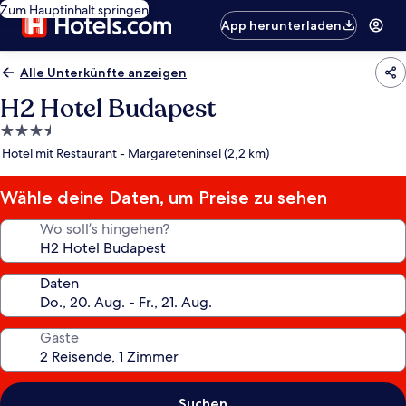
Zum Hauptinhalt springen
App herunterladen
Alle Unterkünfte anzeigen
H2 Hotel Budapest
3.5-
Sterne-
Hotel mit Restaurant - Margareteninsel (2,2 km)
Unterkunft
Wähle deine Daten, um Preise zu sehen
Wo soll’s hingehen?
Daten
Gäste
Suchen