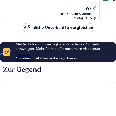
Außergewöhnlich,
10,
1.010
Der
67 €
Außerge
Bewertungen
Preis
32
inkl. Steuern & Gebühren
beträgt
9. Aug.–10. Aug.
Bewert
67 €
Ähnliche Unterkünfte vergleichen
Melde dich an, um verfügbare Rabatte und Vorteile
anzuzeigen. Mehr Prämien für noch mehr Abenteuer!
Anmelden
Jetzt kostenlos registrieren
Zur Gegend