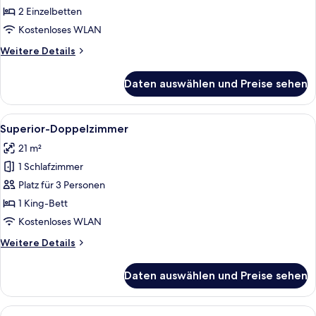
anzeigen
2 Einzelbetten
Kostenloses WLAN
Weitere
Weitere Details
Details
für
Daten auswählen und Preise sehen
Comfort-
Zweibettzimmer
Alle
Ein modernes Hotelzimmer mit einem g
7
Superior-Doppelzimmer
Fotos
21 m²
für
1 Schlafzimmer
Superior-
Doppelzimmer
Platz für 3 Personen
anzeigen
1 King-Bett
Kostenloses WLAN
Weitere
Weitere Details
Details
für
Daten auswählen und Preise sehen
Superior-
Doppelzimmer
Alle
Ein modernes Hotelzimmer mit Stockbe