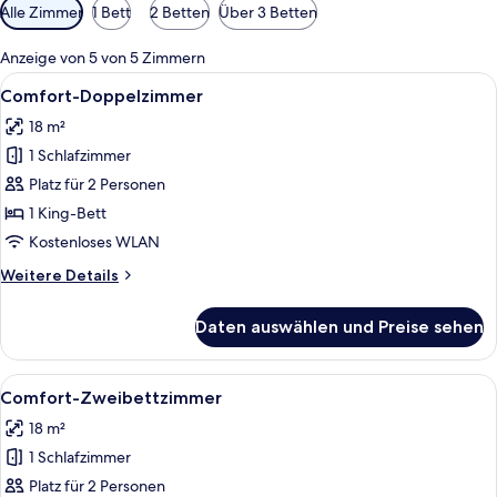
Verfügbare
Alle Zimmer
1 Bett
2 Betten
Über 3 Betten
Filter
für
Anzeige von 5 von 5 Zimmern
Zimmer
Alle
Ein modernes Hotelzimmer mit einem 
6
Comfort-Doppelzimmer
Fotos
18 m²
für
1 Schlafzimmer
Comfort-
Doppelzimmer
Platz für 2 Personen
anzeigen
1 King-Bett
Kostenloses WLAN
Weitere
Weitere Details
Details
für
Daten auswählen und Preise sehen
Comfort-
Doppelzimmer
Alle
Ein modernes Hotelzimmer mit zwei E
6
Comfort-Zweibettzimmer
Fotos
18 m²
für
1 Schlafzimmer
Comfort-
Zweibettzimmer
Platz für 2 Personen