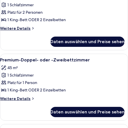
1 Schlafzimmer
Premium-
Doppel-
Platz für 2 Personen
oder
1 King-Bett ODER 2 Einzelbetten
-
Weitere
Weitere Details
Zweibettzimmer
Details
anzeigen
für
Daten auswählen und Preise sehen
Premium-
Doppel-
oder
Alle
Ein Hotelzimmer mit einem großen Bet
10
-
Premium-Doppel- oder -Zweibettzimmer
Fotos
Zweibettzimmer
45 m²
für
1 Schlafzimmer
Premium-
Doppel-
Platz für 1 Person
oder
1 King-Bett ODER 2 Einzelbetten
-
Weitere
Weitere Details
Zweibettzimmer
Details
anzeigen
für
Daten auswählen und Preise sehen
Premium-
Doppel-
oder
Alle
Ein großes Bett mit dunklem Kopfteil