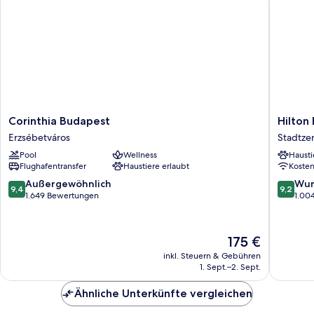
Corinthia
Hilton
Corinthia Budapest
Hilton
Budapest
Budape
Erzsébetváros
Stadtze
Erzsébetváros
Stadtze
Pool
Wellness
Hausti
von
Flughafentransfer
Haustiere erlaubt
Koste
Budape
9.4
9.2
Außergewöhnlich
Wun
9,4
9,2
von
von
1.649 Bewertungen
1.00
10,
10,
Außergewöhnlich,
Wunder
1.649
1.004
Der
175 €
Bewertungen
Bewert
Preis
inkl. Steuern & Gebühren
beträgt
1. Sept.–2. Sept.
175 €
Ähnliche Unterkünfte vergleichen