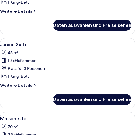
oder
1 King-Bett
-
Weitere
Weitere Details
Zweibettzimmer
Details
anzeigen
für
Daten auswählen und Preise sehen
Classic-
Doppel-
oder
Alle
Ein Hotelzimmer mit einem großen Bett
9
-
Junior-Suite
Fotos
Zweibettzimmer
45 m²
für
1 Schlafzimmer
Junior-
Suite
Platz für 3 Personen
anzeigen
1 King-Bett
Weitere
Weitere Details
Details
für
Daten auswählen und Preise sehen
Junior-
Suite
Alle
Ein modernes Hotelzimmer mit einem 
8
Maisonette
Fotos
70 m²
für
2 Schlafzimmer