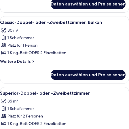
Balkon
für
Daten auswählen und Preise sehen
Classic-
anzeigen
Doppel-
oder
Alle
Ein Hotelzimmer mit einem großen Gemä
6
-
Classic-Doppel- oder -Zweibettzimmer, Balkon
Fotos
Zweibettzimmer,
30 m²
Balkon
für
1 Schlafzimmer
Classic-
Doppel-
Platz für 1 Person
oder
1 King-Bett ODER 2 Einzelbetten
-
Weitere
Weitere Details
Zweibettzimmer,
Details
Balkon
für
Daten auswählen und Preise sehen
Classic-
anzeigen
Doppel-
oder
Alle
Ein Hotelzimmer mit einem großen Bet
7
-
Superior-Doppel- oder -Zweibettzimmer
Fotos
Zweibettzimmer,
35 m²
Balkon
für
1 Schlafzimmer
Superior-
Doppel-
Platz für 2 Personen
oder
1 King-Bett ODER 2 Einzelbetten