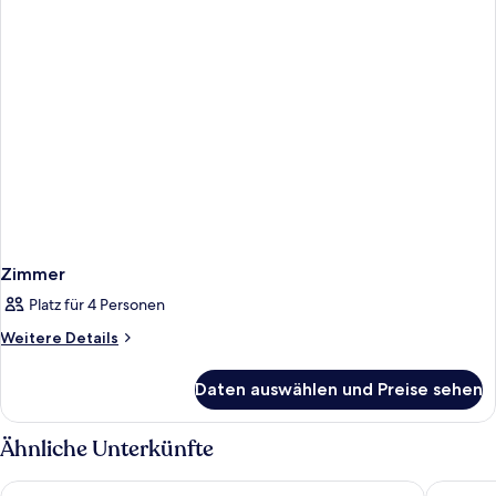
Zimmer
Platz für 4 Personen
Weitere
Weitere Details
Details
für
Daten auswählen und Preise sehen
Zimmer
Ähnliche Unterkünfte
Corinthia Budapest
Hilton B