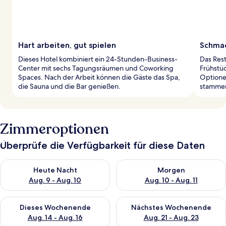
Hart arbeiten, gut spielen
Schmac
Dieses Hotel kombiniert ein 24-Stunden-Business-
Das Rest
Center mit sechs Tagungsräumen und Coworking
Frühstü
Spaces. Nach der Arbeit können die Gäste das Spa,
Optione
die Sauna und die Bar genießen.
stammen
Zimmeroptionen
Überprüfe die Verfügbarkeit für diese Daten
Überprüfe die Verfügbarkeit für heute Nacht, Aug. 9 - Aug. 10
Überprüfe die Verfügbarkeit fü
Heute Nacht
Morgen
Aug. 9 - Aug. 10
Aug. 10 - Aug. 11
Überprüfe die Verfügbarkeit für dieses Wochenende, Aug. 14 -
Überprüfe die Verfügbarkeit f
Dieses Wochenende
Nächstes Wochenende
Aug. 14 - Aug. 16
Aug. 21 - Aug. 23