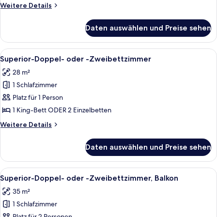
-
Weitere
Weitere Details
Zweibettzimmer
Details
anzeigen
für
Daten auswählen und Preise sehen
Superior-
Doppel-
oder
Alle
Ein Hotelzimmer mit einem großen Bet
7
-
Superior-Doppel- oder -Zweibettzimmer
Fotos
Zweibettzimmer
28 m²
für
1 Schlafzimmer
Superior-
Doppel-
Platz für 1 Person
oder
1 King-Bett ODER 2 Einzelbetten
-
Weitere
Weitere Details
Zweibettzimmer
Details
anzeigen
für
Daten auswählen und Preise sehen
Superior-
Doppel-
oder
Alle
Ein Hotelzimmer mit einem großen Bet
7
-
Superior-Doppel- oder -Zweibettzimmer, Balkon
Fotos
Zweibettzimmer
35 m²
für
1 Schlafzimmer
Superior-
Platz für 2 Personen