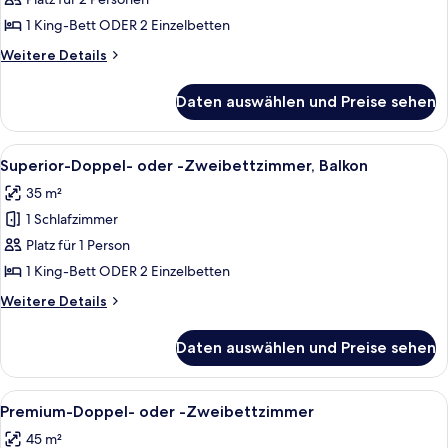
Doppel-
oder
1 King-Bett ODER 2 Einzelbetten
-
Weitere
Weitere Details
Zweibettzimmer,
Details
Balkon
für
Daten auswählen und Preise sehen
Superior-
anzeigen
Doppel-
oder
Alle
Ein Hotelzimmer mit einem großen Bet
7
-
Superior-Doppel- oder -Zweibettzimmer, Balkon
Fotos
Zweibettzimmer,
35 m²
Balkon
für
1 Schlafzimmer
Superior-
Doppel-
Platz für 1 Person
oder
1 King-Bett ODER 2 Einzelbetten
-
Weitere
Weitere Details
Zweibettzimmer,
Details
Balkon
für
Daten auswählen und Preise sehen
Superior-
anzeigen
Doppel-
oder
Alle
Ein Hotelzimmer mit einem großen Bet
10
-
Premium-Doppel- oder -Zweibettzimmer
Fotos
Zweibettzimmer,
45 m²
Balkon
für