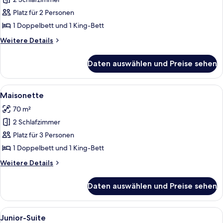
Maisonette
anzeigen
Platz für 2 Personen
1 Doppelbett und 1 King-Bett
Weitere
Weitere Details
Details
für
Daten auswählen und Preise sehen
Maisonette
Alle
Ein modernes Hotelzimmer mit einem 
8
Maisonette
Fotos
70 m²
für
2 Schlafzimmer
Maisonette
anzeigen
Platz für 3 Personen
1 Doppelbett und 1 King-Bett
Weitere
Weitere Details
Details
für
Daten auswählen und Preise sehen
Maisonette
Alle
Ein Hotelzimmer mit einem großen Bett
9
Junior-Suite