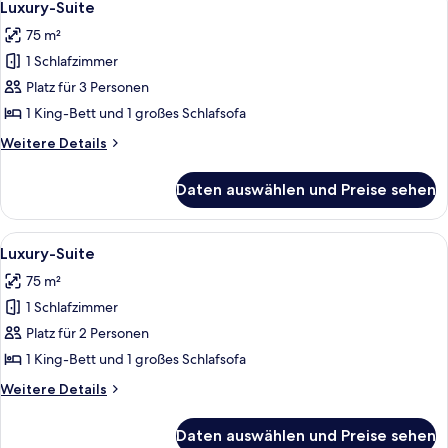
9
-
Luxury-Suite
Fotos
Zweibettzimmer
75 m²
für
1 Schlafzimmer
Luxury-
Suite
Platz für 3 Personen
anzeigen
1 King-Bett und 1 großes Schlafsofa
Weitere
Weitere Details
Details
für
Daten auswählen und Preise sehen
Luxury-
Suite
Alle
Ein großes Bett mit dunklem Kopfteil
9
Luxury-Suite
Fotos
75 m²
für
1 Schlafzimmer
Luxury-
Suite
Platz für 2 Personen
anzeigen
1 King-Bett und 1 großes Schlafsofa
Weitere
Weitere Details
Details
für
Daten auswählen und Preise sehen
Luxury-