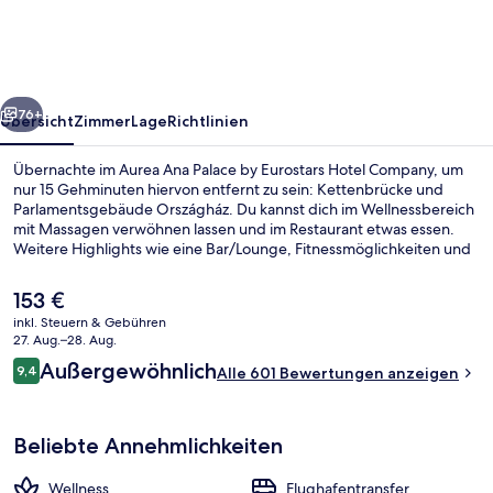
by
Eurostars
Hotel
rück
Weiter
Company
76+
Übersicht
Zimmer
Lage
Richtlinien
Übernachte im Aurea Ana Palace by Eurostars Hotel Company, um
nur 15 Gehminuten hiervon entfernt zu sein: Kettenbrücke und
Parlamentsgebäude Országház. Du kannst dich im Wellnessbereich
mit Massagen verwöhnen lassen und im Restaurant etwas essen.
Weitere Highlights wie eine Bar/Lounge, Fitnessmöglichkeiten und
eine Sauna sprechen für dieses Hotel im luxuriösen Stil. Andere
Reisende haben viel Gutes über das hilfsbereite Personal zu
Der
153 €
berichten. Die Unterkunft ist nur einen kurzen Fußmarsch von den
aktuelle
inkl. Steuern & Gebühren
öffentlichen Verkehrsmitteln entfernt: Zur U-Bahn läuft man 3
Preis
27. Aug.–28. Aug.
Minuten (Station Kossuth Lajos tér) bzw. 5 Minuten
Außenbereich
beträgt
Bewertungen
(Straßenbahnhaltestelle Széchenyi István tér).
Außergewöhnlich
9,4
Alle 601 Bewertungen anzeigen
153 €.
9,4 von 10.
Beliebte Annehmlichkeiten
Wellness
Flughafentransfer