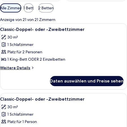
Verfügbare
Alle Zimmer
1 Bett
2 Betten
Filter
für
Anzeige von 21 von 21 Zimmern
Zimmer
Alle
Ein Hotelzimmer mit einem großen Bet
5
Classic-Doppel- oder -Zweibettzimmer
Fotos
30 m²
für
1 Schlafzimmer
Classic-
Doppel-
Platz für 2 Personen
oder
1 King-Bett ODER 2 Einzelbetten
-
Weitere
Weitere Details
Zweibettzimmer
Details
anzeigen
für
Daten auswählen und Preise sehen
Classic-
Doppel-
oder
Alle
Ein Hotelzimmer mit einem großen Bet
7
-
Classic-Doppel- oder -Zweibettzimmer
Fotos
Zweibettzimmer
30 m²
für
1 Schlafzimmer
Classic-
Doppel-
Platz für 1 Person