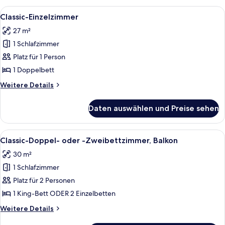
Alle
Ein Hotelzimmer mit Bett, Wandfernse
5
Classic-Einzelzimmer
Fotos
27 m²
für
1 Schlafzimmer
Classic-
Einzelzimmer
Platz für 1 Person
anzeigen
1 Doppelbett
Weitere
Weitere Details
Details
für
Daten auswählen und Preise sehen
Classic-
Einzelzimmer
Alle
Ein Hotelzimmer mit einem großen Gemä
6
Classic-Doppel- oder -Zweibettzimmer, Balkon
Fotos
30 m²
für
1 Schlafzimmer
Classic-
Doppel-
Platz für 2 Personen
oder
1 King-Bett ODER 2 Einzelbetten
-
Weitere
Weitere Details
Zweibettzimmer,
Details