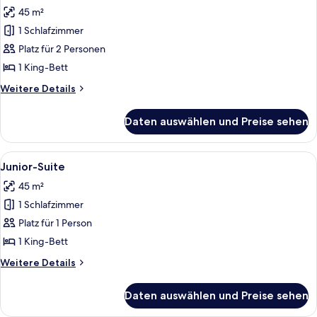
Fotos
45 m²
für
1 Schlafzimmer
Junior-
Suite
Platz für 2 Personen
anzeigen
1 King-Bett
Weitere
Weitere Details
Details
für
Daten auswählen und Preise sehen
Junior-
Suite
Alle
Ein Hotelzimmer mit einem großen Bett
9
Junior-Suite
Fotos
45 m²
für
1 Schlafzimmer
Junior-
Suite
Platz für 1 Person
anzeigen
1 King-Bett
Weitere
Weitere Details
Details
für
Daten auswählen und Preise sehen
Junior-
Suite