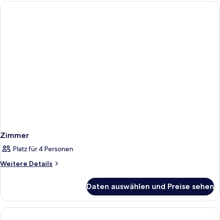
Zimmer
Platz für 4 Personen
Weitere
Weitere Details
Details
für
Daten auswählen und Preise sehen
Zimmer