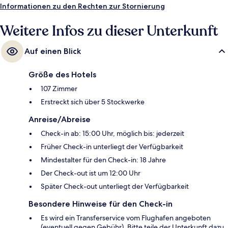
entfernt: Zur U-Bahn läuft man 3 Minuten (Station Kossuth Lajos tér)
Informationen zu den Rechten zur Stornierung
bzw. 5 Minuten (Straßenbahnhaltestelle Széchenyi István tér).
Weitere Infos zu dieser Unterkunft
Auf einen Blick
Größe des Hotels
107 Zimmer
Erstreckt sich über 5 Stockwerke
Anreise/Abreise
Check-in ab: 15:00 Uhr, möglich bis: jederzeit
Früher Check-in unterliegt der Verfügbarkeit
Mindestalter für den Check-in: 18 Jahre
Der Check-out ist um 12:00 Uhr
Später Check-out unterliegt der Verfügbarkeit
Besondere Hinweise für den Check-in
Es wird ein Transferservice vom Flughafen angeboten
(eventuell gegen Gebühr). Bitte teile der Unterkunft dazu