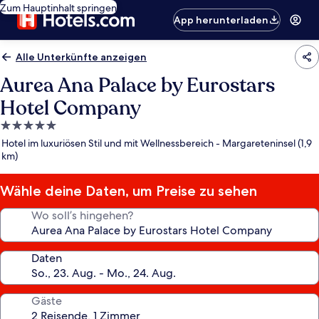
Zum Hauptinhalt springen
App herunterladen
Alle Unterkünfte anzeigen
Aurea Ana Palace by Eurostars
Hotel Company
5.0-
Sterne-
Hotel im luxuriösen Stil und mit Wellnessbereich - Margareteninsel (1,9
Unterkunft
km)
Wähle deine Daten, um Preise zu sehen
Wo soll’s hingehen?
Daten
Gäste