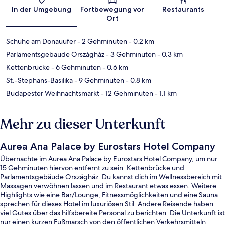
Karte
In der Umgebung
Fortbewegung vor
Restaurants
Ort
Schuhe am Donauufer
- 2 Gehminuten
- 0.2 km
Parlamentsgebäude Országház
- 3 Gehminuten
- 0.3 km
Kettenbrücke
- 6 Gehminuten
- 0.6 km
St.-Stephans-Basilika
- 9 Gehminuten
- 0.8 km
Budapester Weihnachtsmarkt
- 12 Gehminuten
- 1.1 km
Mehr zu dieser Unterkunft
Aurea Ana Palace by Eurostars Hotel Company
Übernachte im Aurea Ana Palace by Eurostars Hotel Company, um nur
15 Gehminuten hiervon entfernt zu sein: Kettenbrücke und
Parlamentsgebäude Országház. Du kannst dich im Wellnessbereich mit
Massagen verwöhnen lassen und im Restaurant etwas essen. Weitere
Highlights wie eine Bar/Lounge, Fitnessmöglichkeiten und eine Sauna
sprechen für dieses Hotel im luxuriösen Stil. Andere Reisende haben
viel Gutes über das hilfsbereite Personal zu berichten. Die Unterkunft ist
nur einen kurzen Fußmarsch von den öffentlichen Verkehrsmitteln