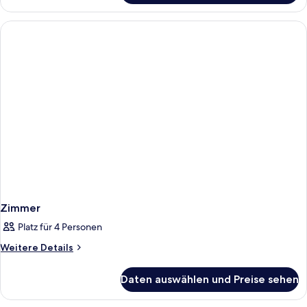
Suite
Zimmer
Platz für 4 Personen
Weitere
Weitere Details
Details
für
Daten auswählen und Preise sehen
Zimmer