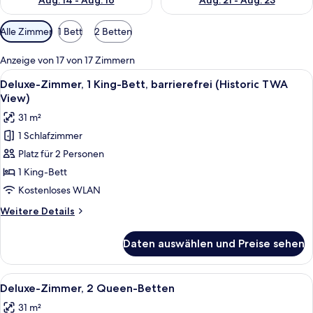
Aug. 14 - Aug. 16
Aug. 21 - Aug. 23
Verfügbare
Alle Zimmer
1 Bett
2 Betten
Filter
für
Anzeige von 17 von 17 Zimmern
Zimmer
Alle
Hochwertige Bettwaren, Daunenbettde
5
Deluxe-Zimmer, 1 King-Bett, barrierefrei (Historic TWA
Fotos
View)
für
31 m²
Deluxe-
1 Schlafzimmer
Zimmer,
Platz für 2 Personen
1 King-
Bett,
1 King-Bett
barrierefrei
Kostenloses WLAN
(Historic
Weitere
Weitere Details
TWA
Details
View)
für
Daten auswählen und Preise sehen
Deluxe-
anzeigen
Zimmer,
1 King-
Alle
Hochwertige Bettwaren, Daunenbettde
4
Bett,
Deluxe-Zimmer, 2 Queen-Betten
Fotos
barrierefrei
31 m²
(Historic
für