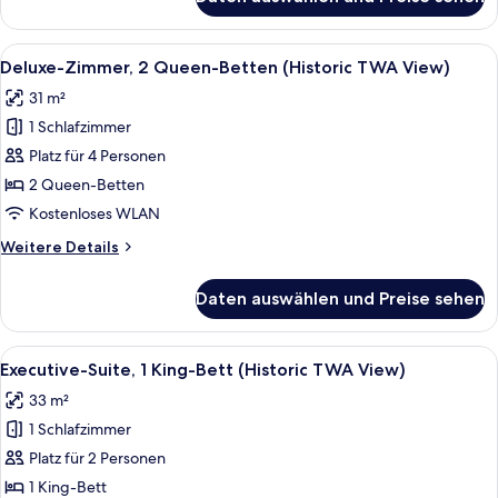
Standardzimmer,
1 King-
Bett
Alle
Hochwertige Bettwaren, Daunenbettde
6
Deluxe-Zimmer, 2 Queen-Betten (Historic TWA View)
Fotos
31 m²
für
1 Schlafzimmer
Deluxe-
Zimmer,
Platz für 4 Personen
2 Queen-
2 Queen-Betten
Betten
Kostenloses WLAN
(Historic
Weitere
Weitere Details
TWA
Details
View)
für
Daten auswählen und Preise sehen
Deluxe-
anzeigen
Zimmer,
2 Queen-
Alle
Executive-Suite, 1 King-Bett (Histor
7
Betten
Executive-Suite, 1 King-Bett (Historic TWA View)
Fotos
(Historic
33 m²
TWA
für
View)
1 Schlafzimmer
Executive-
Suite,
Platz für 2 Personen
1 King-
1 King-Bett