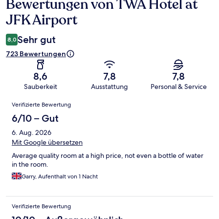
Bewertungen von TWA Hotel at
Bewertungen
JFK Airport
Sehr gut
8,0
723 Bewertungen
8,6
7,8
7,8
Sauberkeit
Ausstattung
Personal & Service
Bewertungen
Verifizierte Bewertung
6/10 – Gut
6. Aug. 2026
Mit Google übersetzen
Average quality room at a high price, not even a bottle of water
in the room.
Garry, Aufenthalt von 1 Nacht
Verifizierte Bewertung