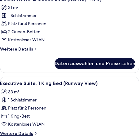
Fotos
Bed
31 m²
(Runway
für
View)
1 Schlafzimmer
Deluxe
Room,
Platz für 4 Personen
2
2 Queen-Betten
Queen
Kostenloses WLAN
Beds
Weitere
Weitere Details
(Runway
Details
View)
für
Daten auswählen und Preise sehen
Deluxe
anzeigen
Room,
2
Alle
Hochwertige Bettwaren, Daunenbettde
7
Queen
Executive Suite, 1 King Bed (Runway View)
Fotos
Beds
33 m²
(Runway
für
View)
1 Schlafzimmer
Executive
Suite,
Platz für 2 Personen
1
1 King-Bett
King
Kostenloses WLAN
Bed
Weitere
Weitere Details
(Runway
Details