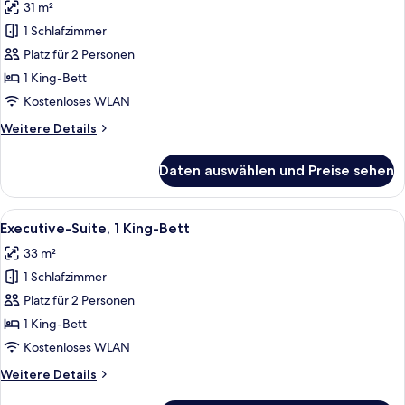
31 m²
für
1 Schlafzimmer
Deluxe-
Zimmer,
Platz für 2 Personen
1 King-
1 King-Bett
Bett
Kostenloses WLAN
anzeigen
Weitere
Weitere Details
Details
für
Daten auswählen und Preise sehen
Deluxe-
Zimmer,
1 King-
Alle
Hochwertige Bettwaren, Daunenbettde
5
Bett
Executive-Suite, 1 King-Bett
Fotos
33 m²
für
1 Schlafzimmer
Executive-
Suite,
Platz für 2 Personen
1 King-
1 King-Bett
Bett
Kostenloses WLAN
anzeigen
Weitere
Weitere Details
Details