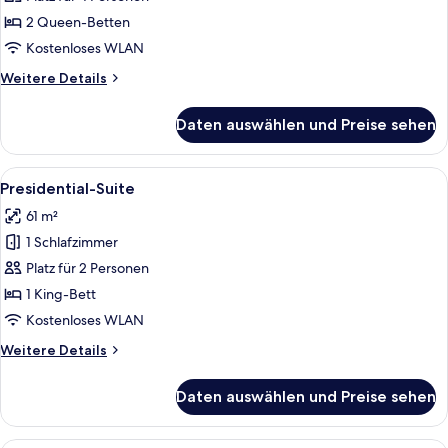
2
2 Queen-Betten
Queen
Kostenloses WLAN
Beds
Weitere
Weitere Details
anzeigen
Details
für
Daten auswählen und Preise sehen
Executive
Suite,
2
Alle
Presidential-Suite | Hochwertige Bet
5
Queen
Presidential-Suite
Fotos
Beds
61 m²
für
1 Schlafzimmer
Presidential-
Suite
Platz für 2 Personen
anzeigen
1 King-Bett
Kostenloses WLAN
Weitere
Weitere Details
Details
für
Daten auswählen und Preise sehen
Presidential-
Suite
Presidential Suite (Runway View) | H