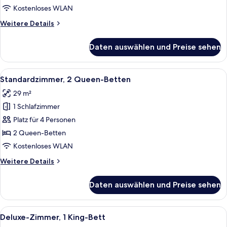
Bett
Kostenloses WLAN
(Historic
Weitere
Weitere Details
TWA
Details
View)
für
Daten auswählen und Preise sehen
Executive-
anzeigen
Suite,
1 King-
Alle
Hochwertige Bettwaren, Daunenbettde
4
Bett
Standardzimmer, 2 Queen-Betten
Fotos
(Historic
29 m²
TWA
für
View)
1 Schlafzimmer
Standardzimmer,
2 Queen-
Platz für 4 Personen
Betten
2 Queen-Betten
anzeigen
Kostenloses WLAN
Weitere
Weitere Details
Details
für
Daten auswählen und Preise sehen
Standardzimmer,
2 Queen-
Betten
Alle
Hochwertige Bettwaren, Daunenbettde
4
Deluxe-Zimmer, 1 King-Bett
Fotos