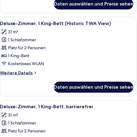
für
Daten auswählen und Preise sehen
Executive-
Suite,
1 King-
Alle
Hochwertige Bettwaren, Daunenbettde
5
Bett
Deluxe-Zimmer, 1 King-Bett (Historic TWA View)
Fotos
31 m²
für
1 Schlafzimmer
Deluxe-
Zimmer,
Platz für 2 Personen
1 King-
1 King-Bett
Bett
Kostenloses WLAN
(Historic
Weitere
Weitere Details
TWA
Details
View)
für
Daten auswählen und Preise sehen
Deluxe-
anzeigen
Zimmer,
1 King-
Alle
Hochwertige Bettwaren, Daunenbettde
4
Bett
Deluxe-Zimmer, 1 King-Bett, barrierefrei
Fotos
(Historic
31 m²
TWA
für
View)
1 Schlafzimmer
Deluxe-
Zimmer,
Platz für 2 Personen