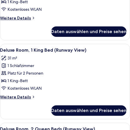
1 King-
1 King-Bett
Bett,
Kostenloses WLAN
barrierefrei
Weitere
Weitere Details
anzeigen
Details
für
Daten auswählen und Preise sehen
Deluxe-
Zimmer,
1 King-
Alle
Hochwertige Bettwaren, Daunenbettde
5
Bett,
Deluxe Room, 1 King Bed (Runway View)
Fotos
barrierefrei
31 m²
für
1 Schlafzimmer
Deluxe
Room,
Platz für 2 Personen
1
1 King-Bett
King
Kostenloses WLAN
Bed
Weitere
Weitere Details
(Runway
Details
View)
für
Daten auswählen und Preise sehen
Deluxe
anzeigen
Room,
1
Alle
Hochwertige Bettwaren, Daunenbettde
6
King
Deluxe Room, 2 Queen Beds (Runway View)