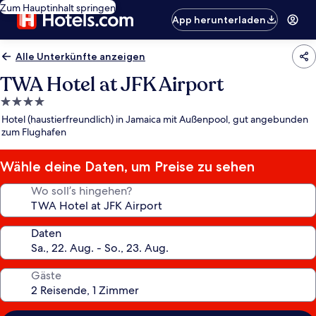
Zum Hauptinhalt springen
App herunterladen
Alle Unterkünfte anzeigen
TWA Hotel at JFK Airport
4.0-
Sterne-
Hotel (haustierfreundlich) in Jamaica mit Außenpool, gut angebunden
Unterkunft
zum Flughafen
Wähle deine Daten, um Preise zu sehen
Wo soll’s hingehen?
Daten
Gäste