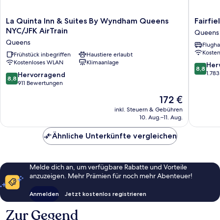
La
Fairfield
La Quinta Inn & Suites By Wyndham Queens
Fairfie
Quinta
Inn
NYC/JFK AirTrain
Queens
Inn
by
Queens
Flugha
&
Marriott
Koste
Suites
Frühstück inbegriffen
Haustiere erlaubt
JFK
Kostenloses WLAN
Klimaanlage
By
Airport
8.8
Her
8,8
Wyndham
Queens
von
1.78
8.8
Hervorragend
8,8
Queens
10,
von
911 Bewertungen
NYC/JFK
Hervorr
10,
Der
172 €
AirTrain
1.783
Hervorragend,
Preis
Queens
Bewert
911
inkl. Steuern & Gebühren
beträgt
10. Aug.–11. Aug.
Bewertungen
172 €
Ähnliche Unterkünfte vergleichen
Melde dich an, um verfügbare Rabatte und Vorteile
anzuzeigen. Mehr Prämien für noch mehr Abenteuer!
Anmelden
Jetzt kostenlos registrieren
Zur Gegend