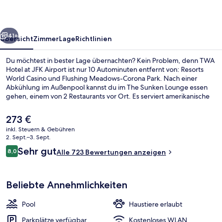
Airport
rück
Weiter
41+
Übersicht
Zimmer
Lage
Richtlinien
Du möchtest in bester Lage übernachten? Kein Problem, denn TWA
Hotel at JFK Airport ist nur 10 Autominuten entfernt von: Resorts
World Casino und Flushing Meadows-Corona Park. Nach einer
Abkühlung im Außenpool kannst du im The Sunken Lounge essen
gehen, einem von 2 Restaurants vor Ort. Es serviert amerikanische
Küche und ist zum Abendessen geöffnet. Weitere Highlights sind 3
Bars/Lounges, eine Poolbar und eine Snackbar. Die öffentlichen
Der
273 €
Verkehrsmittel sind ganz in der Nähe: Zur U-Bahn (Terminal 5) sind
aktuelle
inkl. Steuern & Gebühren
es nur 4 Gehminuten.
Preis
2. Sept.–3. Sept.
2 Restaurants; Frühstück, Mittagesse
beträgt
Bewertungen
Sehr gut
8,0
Alle 723 Bewertungen anzeigen
273 €.
8,0 von 10.
Beliebte Annehmlichkeiten
Pool
Haustiere erlaubt
Parkplätze verfügbar
Kostenloses WLAN