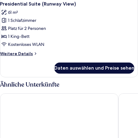
Alle
5
Presidential Suite (Runway View)
Fotos
61 m²
für
1 Schlafzimmer
Presidential
Suite
Platz für 2 Personen
(Runway
1 King-Bett
View)
Kostenloses WLAN
anzeigen
Weitere
Weitere Details
Details
für
Daten auswählen und Preise sehen
Presidential
Suite
(Runway
Ähnliche Unterkünfte
View)
La Quinta Inn & Suites By Wyndham Queens NYC/JFK AirTrain
Fairfield