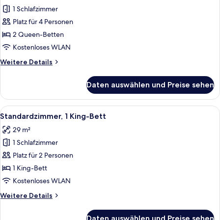
TWA
1 Schlafzimmer
Deluxe-
View)
Zimmer,
Platz für 4 Personen
2 Queen-
2 Queen-Betten
Betten
Kostenloses WLAN
anzeigen
Weitere
Weitere Details
Details
für
Daten auswählen und Preise sehen
Deluxe-
Zimmer,
2 Queen-
Alle
Standardzimmer, 1 King-Bett | Hochwe
4
Betten
Standardzimmer, 1 King-Bett
Fotos
29 m²
für
1 Schlafzimmer
Standardzimmer,
1 King-
Platz für 2 Personen
Bett
1 King-Bett
anzeigen
Kostenloses WLAN
Weitere
Weitere Details
Details
für
Daten auswählen und Preise sehen