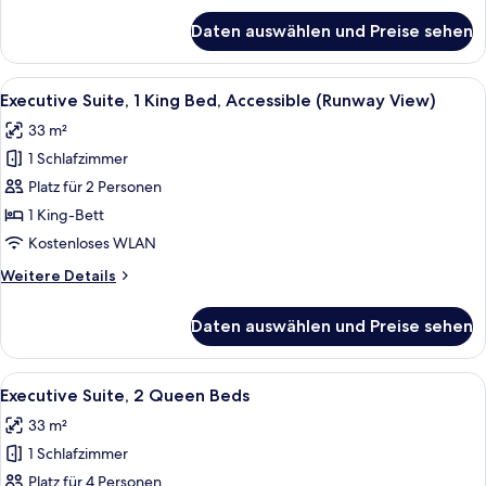
View)
für
Daten auswählen und Preise sehen
Executive
anzeigen
Suite,
1
Alle
Hochwertige Bettwaren, Daunenbettde
7
King
Executive Suite, 1 King Bed, Accessible (Runway View)
Fotos
Bed
33 m²
(Runway
für
View)
1 Schlafzimmer
Executive
Suite,
Platz für 2 Personen
1
1 King-Bett
King
Kostenloses WLAN
Bed,
Weitere
Weitere Details
Accessible
Details
(Runway
für
Daten auswählen und Preise sehen
Executive
View)
Suite,
anzeigen
1
Alle
Executive Suite, 2 Queen Beds | Hoch
5
King
Executive Suite, 2 Queen Beds
Fotos
Bed,
33 m²
Accessible
für
(Runway
1 Schlafzimmer
Executive
View)
Suite,
Platz für 4 Personen