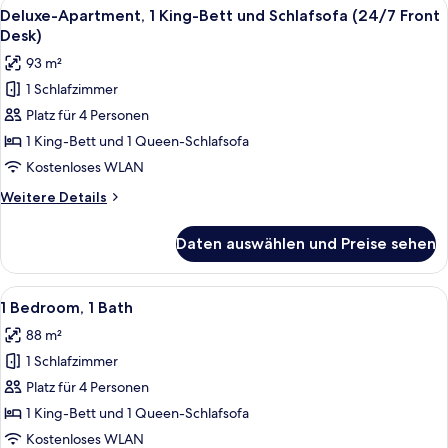
Alle
Ein modernes Schlafzimmer mit einem 
8
Bett
Deluxe-Apartment, 1 King-Bett und Schlafsofa (24/7 Front
Fotos
und
Desk)
Schlafsofa
für
93 m²
(24/7
Deluxe-
Front
1 Schlafzimmer
Apartment,
Desk)
Platz für 4 Personen
1 King-
Bett
1 King-Bett und 1 Queen-Schlafsofa
und
Kostenloses WLAN
Schlafsofa
Weitere
Weitere Details
(24/7
Details
Front
für
Daten auswählen und Preise sehen
Deluxe-
Desk)
Apartment,
anzeigen
1 King-
Alle
Ein modernes Schlafzimmer mit einem 
9
Bett
1 Bedroom, 1 Bath
Fotos
und
88 m²
Schlafsofa
für
(24/7
1 Schlafzimmer
1
Front
Bedroom,
Platz für 4 Personen
Desk)
1
1 King-Bett und 1 Queen-Schlafsofa
Bath
Kostenloses WLAN