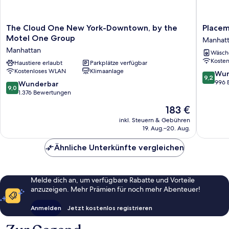
The
Placema
The Cloud One New York-Downtown, by the
Placem
Cloud
Wall
Motel One Group
Manhat
One
Street
Manhattan
Wäsch
New
Manhatt
Koste
York-
Haustiere erlaubt
Parkplätze verfügbar
Kostenloses WLAN
Klimaanlage
Downtown,
9.2
Wun
9,2
by
von
996 
9.0
Wunderbar
9,0
the
10,
von
1.376 Bewertungen
Motel
Wunder
10,
Der
183 €
One
996
Wunderbar,
Preis
Group
Bewert
1.376
inkl. Steuern & Gebühren
beträgt
Manhattan
19. Aug.–20. Aug.
Bewertungen
183 €
Ähnliche Unterkünfte vergleichen
Melde dich an, um verfügbare Rabatte und Vorteile
anzuzeigen. Mehr Prämien für noch mehr Abenteuer!
Anmelden
Jetzt kostenlos registrieren