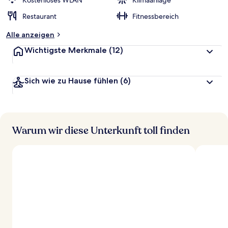
Kostenloses WLAN
Klimaanlage
t
Restaurant
Fitnessbereich
e
t
Alle anzeigen
Wichtigste Merkmale
(12)
Sich wie zu Hause fühlen
(6)
Warum wir diese Unterkunft toll finden