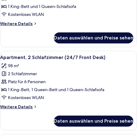
und
1 King-Bett und 1 Queen-Schlafsofa
Schlafsofa
Kostenloses WLAN
(Accessible
Weitere
Weitere Details
-
Details
24/7
für
Daten auswählen und Preise sehen
Apartment,
Front
1 King-
Desk)
Bett
Alle
Ein modernes Wohnzimmer mit einem gr
anzeigen
7
und
Apartment, 2 Schlafzimmer (24/7 Front Desk)
Fotos
Schlafsofa
98 m²
(Accessible
für
-
2 Schlafzimmer
Apartment,
24/7
2 Schlafzimmer
Platz für 6 Personen
Front
(24/7
Desk)
1 King-Bett, 1 Queen-Bett und 1 Queen-Schlafsofa
Front
Kostenloses WLAN
Desk)
Weitere
Weitere Details
anzeigen
Details
für
Daten auswählen und Preise sehen
Apartment,
2 Schlafzimmer
(24/7
Ein modernes Hotelzimmer mit Bett, Sc