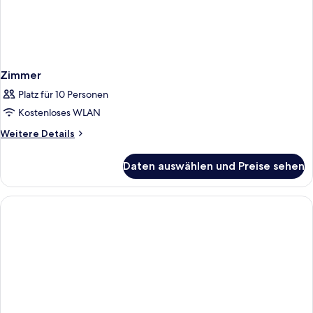
Zimmer
Platz für 10 Personen
Kostenloses WLAN
Weitere
Weitere Details
Details
für
Daten auswählen und Preise sehen
Zimmer