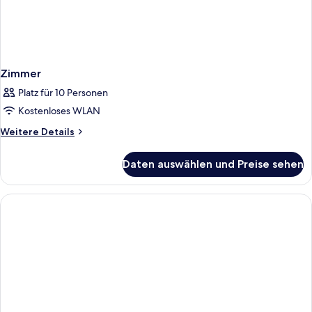
Zimmer
Platz für 10 Personen
Kostenloses WLAN
Weitere
Weitere Details
Details
für
Daten auswählen und Preise sehen
Zimmer