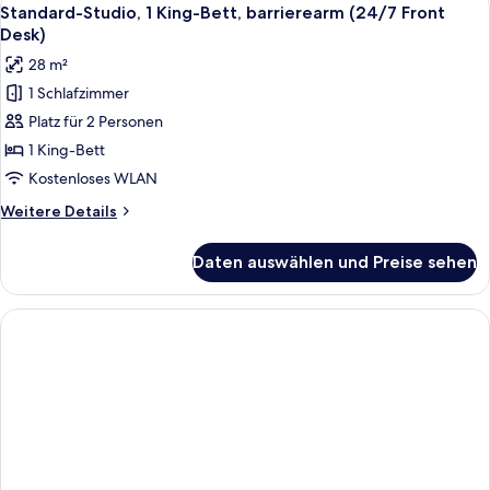
Alle
6
Front
Standard-Studio, 1 King-Bett, barrierearm (24/7 Front
Fotos
Desk)
Desk)
für
28 m²
Standard-
1 Schlafzimmer
Studio,
Platz für 2 Personen
1 King-
Bett,
1 King-Bett
barrierearm
Kostenloses WLAN
(24/7
Weitere
Weitere Details
Front
Details
Desk)
für
Daten auswählen und Preise sehen
Standard-
anzeigen
Studio,
1 King-
Bett,
barrierearm
(24/7
Front
Desk)