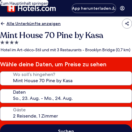
Zum Hauptinhalt springen
App herunterladen
Alle Unterkünfte anzeigen
Mint House 70 Pine by Kasa
4.0-
Sterne-
Hotel im Art-déco-Stil und mit 3 Restaurants - Brooklyn Bridge (0,7 km)
Unterkunft
Wähle deine Daten, um Preise zu sehen
Wo soll’s hingehen?
Daten
Gäste
Suchen