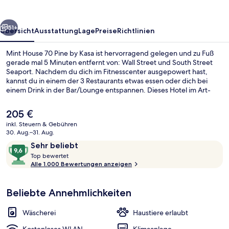
by
Kasa
rück
Weiter
51+
Übersicht
Ausstattung
Lage
Preise
Richtlinien
Mint House 70 Pine by Kasa ist hervorragend gelegen und zu Fuß
gerade mal 5 Minuten entfernt von: Wall Street und South Street
Seaport. Nachdem du dich im Fitnesscenter ausgepowert hast,
kannst du in einem der 3 Restaurants etwas essen oder dich bei
einem Drink in der Bar/Lounge entspannen. Dieses Hotel im Art-
déco-Stil ist außerdem höchstens 10 Gehminuten entfernt von:
Brooklyn Bridge und Battery Park. Anderen Reisenden gefallen das
Der
205 €
hilfsbereite Personal und die Lage sehr gut. Die Unterkunft ist nur
aktuelle
inkl. Steuern & Gebühren
einen kurzen Fußmarsch von den öffentlichen Verkehrsmitteln
Preis
30. Aug.–31. Aug.
entfernt: Zur U-Bahn läuft man 2 Minuten (U-Bahn-Station Wall St.
Fahrstuhl
beträgt
Bewertungen
9,6
(William St.)) bzw. 5 Minuten (U-Bahn-Station Broad St.).
Sehr beliebt
205 €.
T
von
Top bewertet
o
Alle 1.000 Bewertungen anzeigen
10,
p
Sehr
beliebt
Beliebte Annehmlichkeiten
b
e
w
Wäscherei
Haustiere erlaubt
e
r