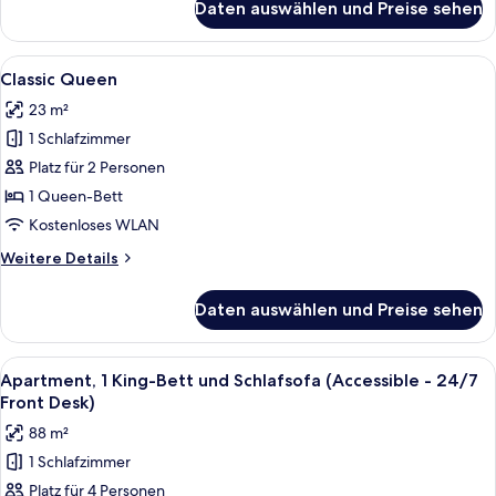
Daten auswählen und Preise sehen
Apartment,
2 Schlafzimmer
(24/7
Alle
Ein modernes Schlafzimmer mit einem 
6
Front
Classic Queen
Fotos
Desk)
23 m²
für
1 Schlafzimmer
Classic
Queen
Platz für 2 Personen
anzeigen
1 Queen-Bett
Kostenloses WLAN
Weitere
Weitere Details
Details
für
Daten auswählen und Preise sehen
Classic
Queen
Alle
Ein modernes Schlafzimmer mit einem 
9
Apartment, 1 King-Bett und Schlafsofa (Accessible - 24/7
Fotos
Front Desk)
für
88 m²
Apartment,
1 Schlafzimmer
1 King-
Platz für 4 Personen
Bett