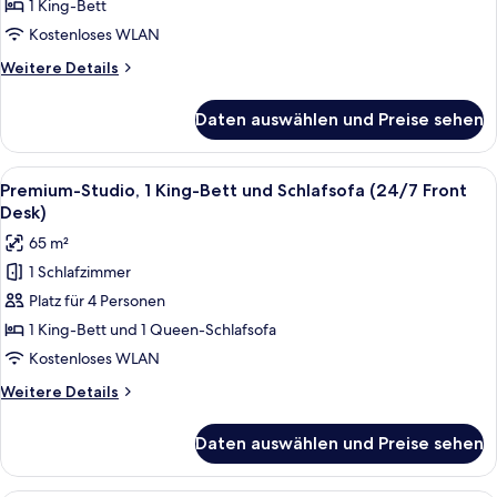
anzeigen
1 King-Bett
Kostenloses WLAN
Weitere
Weitere Details
Details
für
Daten auswählen und Preise sehen
Studio
Plus
Alle
Ein modernes Schlafzimmer mit einem g
6
Premium-Studio, 1 King-Bett und Schlafsofa (24/7 Front
Fotos
Desk)
für
65 m²
Premium-
1 Schlafzimmer
Studio,
Platz für 4 Personen
1 King-
Bett
1 King-Bett und 1 Queen-Schlafsofa
und
Kostenloses WLAN
Schlafsofa
Weitere
Weitere Details
(24/7
Details
Front
für
Daten auswählen und Preise sehen
Premium-
Desk)
Studio,
anzeigen
1 King-