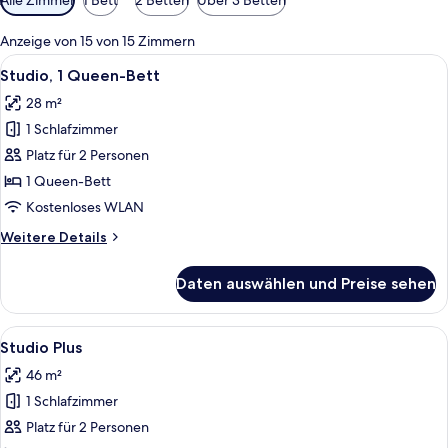
Filter
für
Anzeige von 15 von 15 Zimmern
Zimmer
Alle
Ein modernes Schlafzimmer mit schwar
8
Studio, 1 Queen-Bett
Fotos
28 m²
für
1 Schlafzimmer
Studio,
1
Platz für 2 Personen
Queen-
1 Queen-Bett
Bett
Kostenloses WLAN
anzeigen
Weitere
Weitere Details
Details
für
Daten auswählen und Preise sehen
Studio,
1
Queen-
Alle
Ein modernes Schlafzimmer mit einem 
6
Bett
Studio Plus
Fotos
46 m²
für
1 Schlafzimmer
Studio
Plus
Platz für 2 Personen