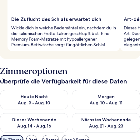
Die Zuflucht des Schlafs erwartet dich
Art-dé
Wickle dich in weiche Bademäntel ein, nachdem du in
Dieses 
die italienischen Frette-Laken geschlüpft bist. Eine
Art-Déco
Memory Foam-Matratze mit hypoallergener
gelegen,
Premium-Bettwäsche sorgt für göttlichen Schlaf.
elegant
Zimmeroptionen
Überprüfe die Verfügbarkeit für diese Daten
Überprüfe die Verfügbarkeit für heute Nacht, Aug. 9 - Aug. 10
Überprüfe die Verfügbarkeit fü
Heute Nacht
Morgen
Aug. 9 - Aug. 10
Aug. 10 - Aug. 11
Überprüfe die Verfügbarkeit für dieses Wochenende, Aug. 14 -
Überprüfe die Verfügbarkeit f
Dieses Wochenende
Nächstes Wochenende
Aug. 14 - Aug. 16
Aug. 21 - Aug. 23
Verfügbare
Alle Zimmer
1 Bett
2 Betten
Über 3 Betten