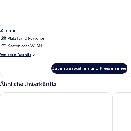
Zimmer
Platz für 10 Personen
Kostenloses WLAN
Weitere
Weitere Details
Details
für
Daten auswählen und Preise sehen
Zimmer
Ähnliche Unterkünfte
The Cloud One New York-Downtown, by the Motel One Gro
Placemak