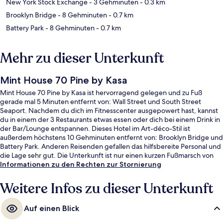
New York Stock Exchange
- 3 Gehminuten
- 0.3 km
Brooklyn Bridge
- 8 Gehminuten
- 0.7 km
Battery Park
- 8 Gehminuten
- 0.7 km
Mehr zu dieser Unterkunft
Mint House 70 Pine by Kasa
Mint House 70 Pine by Kasa ist hervorragend gelegen und zu Fuß
gerade mal 5 Minuten entfernt von: Wall Street und South Street
Seaport. Nachdem du dich im Fitnesscenter ausgepowert hast, kannst
du in einem der 3 Restaurants etwas essen oder dich bei einem Drink in
der Bar/Lounge entspannen. Dieses Hotel im Art-déco-Stil ist
außerdem höchstens 10 Gehminuten entfernt von: Brooklyn Bridge und
Battery Park. Anderen Reisenden gefallen das hilfsbereite Personal und
die Lage sehr gut. Die Unterkunft ist nur einen kurzen Fußmarsch von
den öffentlichen Verkehrsmitteln entfernt: Zur U-Bahn läuft man 2
Informationen zu den Rechten zur Stornierung
Minuten (U-Bahn-Station Wall St. (William St.)) bzw. 5 Minuten (U-Bahn-
Station Broad St.).
Weitere Infos zu dieser Unterkunft
Auf einen Blick