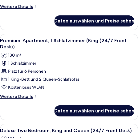
anzeigen
Weitere
Weitere Details
Details
für
Daten auswählen und Preise sehen
1
Bedroom,
1
Alle
Ein modernes Wohnzimmer mit einer s
8
Bath
Premium-Apartment, 1 Schlafzimmer (King (24/7 Front
Fotos
Desk))
für
130 m²
Premium-
1 Schlafzimmer
Apartment,
Platz für 6 Personen
1
Schlafzimmer
1 King-Bett und 2 Queen-Schlafsofas
(King
Kostenloses WLAN
(24/7
Weitere
Weitere Details
Front
Details
Desk))
für
Daten auswählen und Preise sehen
Premium-
anzeigen
Apartment,
1
Alle
Ein modernes Wohnzimmer mit grauem 
9
Schlafzimmer
Deluxe Two Bedroom, King and Queen (24/7 Front Desk)
Fotos
(King