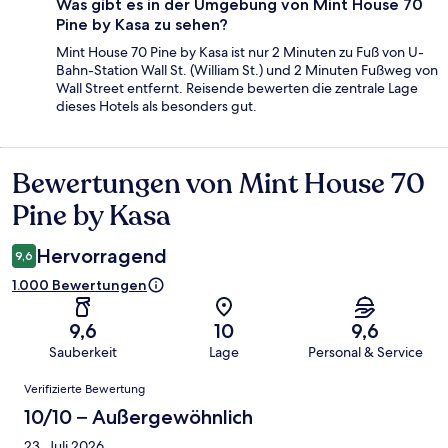
Was gibt es in der Umgebung von Mint House 70
Pine by Kasa zu sehen?
Mint House 70 Pine by Kasa ist nur 2 Minuten zu Fuß von U-
Bahn-Station Wall St. (William St.) und 2 Minuten Fußweg von
Wall Street entfernt. Reisende bewerten die zentrale Lage
dieses Hotels als besonders gut.
Bewertungen von Mint House 70
Bewertungen
Pine by Kasa
Hervorragend
9,6
1.000 Bewertungen
9,6
10
9,6
Sauberkeit
Lage
Personal & Service
Bewertungen
Verifizierte Bewertung
10/10 – Außergewöhnlich
23. Juli 2026