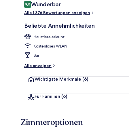
Bewertungen
Wunderbar
9,0
9,0 von 10.
Alle 1.376 Bewertungen anzeigen
Bar (in der U
Beliebte Annehmlichkeiten
Haustiere erlaubt
Kostenloses WLAN
Bar
Alle anzeigen
Wichtigste Merkmale
(6)
Für Familien
(6)
Zimmeroptionen