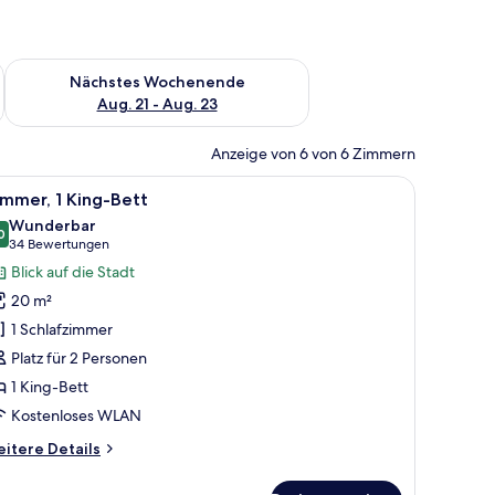
es Wochenende, Aug. 14 - Aug. 16.
Überprüfe die Verfügbarkeit für nächstes Wochenende, Aug. 2
Nächstes Wochenende
Aug. 21 - Aug. 23
Anzeige von 6 von 6 Zimmern
n Vorhängen und einer Wand mit einem tropischen Blattmuster.
t, einem Nachttisch, einer Lampe und einem Fenster mit Vorhängen.
le
Ein Bett mit zwei Kissen, seitlich von Nachtt
7
mmer, 1 King-Bett
otos
Wunderbar
ür
0
9,0 von 10
(34
34 Bewertungen
immer,
Bewertungen)
Blick auf die Stadt
King-
20 m²
ett
1 Schlafzimmer
nzeigen
Platz für 2 Personen
1 King-Bett
Kostenloses WLAN
itere
itere Details
tails
r