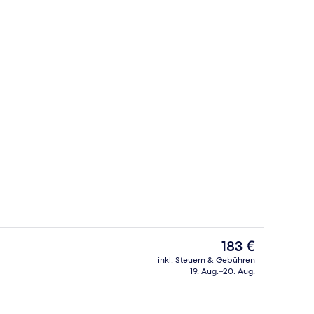
e
Eingangsbereich
Der
183 €
aktuelle
inkl. Steuern & Gebühren
Preis
19. Aug.–20. Aug.
Unterkunft)
Zimmer, 2 Doppelbetten | Hochwertig
beträgt
183 €.