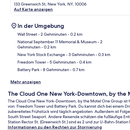
133 Greenwich St, New York, NY, 10006
Auf Karte anzeigen
In der Umgebung
Wall Street
- 2 Gehminuten
- 0.2 km
National September 11 Memorial & Museum
- 2
Gehminuten
- 0.2 km
Kar
New York Stock Exchange
- 3 Gehminuten
- 0.3 km
Freedom Tower
- 5 Gehminuten
- 0.4 km
Battery Park
- 8 Gehminuten
- 0.7 km
Mehr anzeigen
The Cloud One New York-Downtown, by the 
The Cloud One New York-Downtown, by the Motel One Group ist h
von: Freedom Tower und Battery Park. Du kannst dich bei einem Dr
zubereitetes Frühstück wird täglich angeboten. Außerdem ist Folge
South Street Seaport. Andere Reisende schätzen die fußläufige Ent
Station Rector St. (Greenwich St.) sind es 2 und zur U-Bahn-Station
Informationen zu den Rechten zur Stornierung