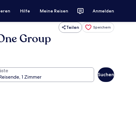
ieren
Hilfe
Meine Reisen
Anmelden
Teilen
Speichern
 One Group
äste
Suchen