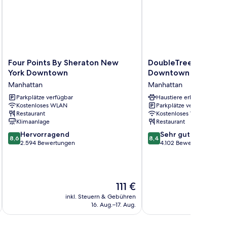
Four
DoubleTree
Four Points By Sheraton New
DoubleTree by Hilto
Points
by
York Downtown
Downtown
By
Hilton
Manhattan
Manhattan
Sheraton
New
New
Parkplätze verfügbar
York
Haustiere erlaubt
Kostenloses WLAN
Parkplätze verfügbar
York
Downtown
Restaurant
Kostenloses WLAN
Downtown
Manhattan
Klimaanlage
Restaurant
Manhattan
8.6
8.4
Hervorragend
Sehr gut
8,6
8,4
von
von
2.594 Bewertungen
4.102 Bewertungen
10,
10,
Hervorragend,
Sehr
2.594
gut,
Bewertungen
4.102
Der
111 €
Bewertungen
Preis
inkl. Steuern & Gebühren
inkl. S
beträgt
16. Aug.–17. Aug.
111 €