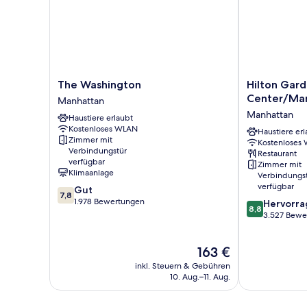
The
Hilton
The Washington
Hilton Gard
Washington
Garden
Center/Ma
Manhattan
Manhattan
Inn
Manhattan
Haustiere erlaubt
NYC
Kostenloses WLAN
Financial
Haustiere erl
Zimmer mit
Kostenloses
Center/Manha
Verbindungstür
Restaurant
Downtown
verfügbar
Zimmer mit
Manhattan
Klimaanlage
Verbindungs
verfügbar
7.8
Gut
7,8
von
1.978 Bewertungen
8.8
Hervorr
8,8
10,
von
3.527 Bewe
Gut,
10,
1.978
Hervorragend
Der
163 €
Bewertungen
3.527
Preis
Bewertungen
inkl. Steuern & Gebühren
beträgt
10. Aug.–11. Aug.
163 €