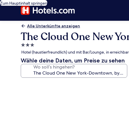
Zum Hauptinhalt springen
Alle Unterkünfte anzeigen
The Cloud One New Yo
3.0-
Sterne-
Hotel (haustierfreundlich) und mit Bar/Lounge, in erreich
Unterkunft
Wähle deine Daten, um Preise zu sehen
Wo soll’s hingehen?
Fotogalerie
von
The
Cloud
One
New