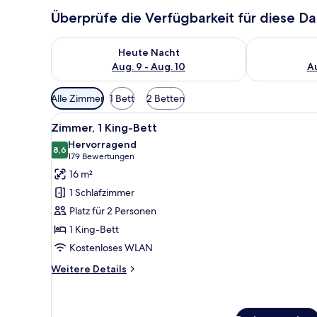
Überprüfe die Verfügbarkeit für diese D
Überprüfe die Verfügbarkeit für heute Nacht, Aug. 9
Überprüfe die
Heute Nacht
Aug. 9 - Aug. 10
Au
Verfügbare
Alle Zimmer
1 Bett
2 Betten
Filter
Alle
Ein Hotelzimmer mit einem gro
für
7
Zimmer, 1 King-Bett
Fotos
Zimmer
Hervorragend
für
8,6
8,6 von 10
(179
179 Bewertungen
Zimmer,
Bewertungen)
16 m²
1 King-
1 Schlafzimmer
Bett
Platz für 2 Personen
anzeigen
1 King-Bett
Kostenloses WLAN
Weitere
Weitere Details
Details
für
Zimmer,