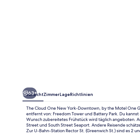
York-
Downtown,
by
the
Motel
One
Group
63+
Übersicht
Zimmer
Lage
Richtlinien
The Cloud One New York-Downtown, by the Motel One Gro
entfernt von: Freedom Tower und Battery Park. Du kannst 
Wunsch zubereitetes Frühstück wird täglich angeboten. A
Street und South Street Seaport. Andere Reisende schätze
Zur U-Bahn-Station Rector St. (Greenwich St.) sind es 2 u