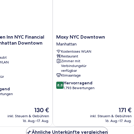
Moxy
en Inn NYC Financial
Moxy NYC Downtown
NYC
nhattan Downtown
Manhattan
Downtown
Kostenloses WLAN
Manhattan
Restaurant
aubt
Zimmer mit
 WLAN
ttan
Verbindungstür
verfügbar
Klimaanlage
tür
8.8
Hervorragend
8,8
von
1.793 Bewertungen
agend
10,
rtungen
Hervorragend,
1.793
,
Der
Der
130 €
171 €
Bewertungen
Preis
Preis
inkl. Steuern & Gebühren
inkl. Steuern & Gebühren
beträgt
beträgt
16. Aug.–17. Aug.
16. Aug.–17. Aug.
130 €
171 €
Ähnliche Unterkünfte vergleichen