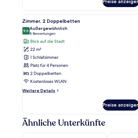
1 King-
Preise anzeige
Bett
Alle
Ein Hotelzimmer mit zwei Bett
8
Zimmer, 2 Doppelbetten
Fotos
Außergewöhnlich
für
9,6
9,6 von 10
(8
8 Bewertungen
Zimmer,
Bewertungen)
Blick auf die Stadt
2 Doppelbetten
22 m²
anzeigen
1 Schlafzimmer
Platz für 4 Personen
2 Doppelbetten
Kostenloses WLAN
Weitere
Weitere Details
Details
für
Preise anzeige
Zimmer,
2 Doppelbetten
Ähnliche Unterkünfte
The Washington
Hilton Garde