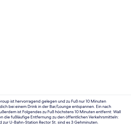
Dachterrass
up ist hervorragend gelegen und zu Fuß nur 10 Minuten
dich bei einem Drink in der Bar/Lounge entspannen. Ein nach
ußerdem ist Folgendes zu Fuß höchstens 10 Minuten entfernt: Wall
Bar (in der 
n die fußläufige Entfernung zu den öffentlichen Verkehrsmitteln:
nd zur U-Bahn-Station Rector St. sind es 3 Gehminuten.