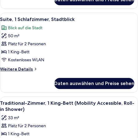
Junior-
Suite,
1
Alle
Eine Lobby mit zwei Sesseln, einem S
14
Schlafzimmer
Suite, 1 Schlafzimmer, Stadtblick
Fotos
Blick auf die Stadt
für
50 m²
Suite,
1
Platz für 2 Personen
Schlafzimmer,
1 King-Bett
Stadtblick
Kostenloses WLAN
anzeigen
Weitere
Weitere Details
Details
für
Daten auswählen und Preise sehen
Suite,
1
Schlafzimmer,
Alle
Ein Hotelzimmer mit Bett, Schreibtisc
6
Stadtblick
Traditional-Zimmer, 1 King-Bett (Mobility Accessible, Roll-
Fotos
in Shower)
für
33 m²
Traditional-
Platz für 2 Personen
Zimmer,
1 King-Bett
1 King-