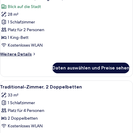
Fotos
Blick auf die Stadt
für
28 m²
Deluxe-
Zimmer,
1 Schlafzimmer
1 King-
Platz für 2 Personen
Bett,
1 King-Bett
Stadtblick
Kostenloses WLAN
anzeigen
Weitere
Weitere Details
Details
für
Daten auswählen und Preise sehen
Deluxe-
Zimmer,
1 King-
Alle
Eine moderne Küche mit einem Edelstah
6
Bett,
Traditional-Zimmer, 2 Doppelbetten
Fotos
Stadtblick
33 m²
für
1 Schlafzimmer
Traditional-
Zimmer,
Platz für 4 Personen
2 Doppelbetten
2 Doppelbetten
anzeigen
Kostenloses WLAN