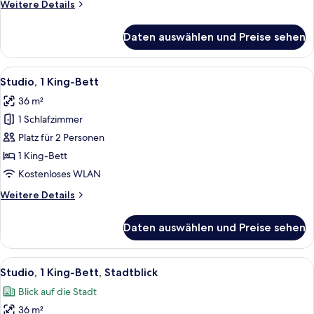
Weitere
Weitere Details
Details
für
Daten auswählen und Preise sehen
Traditional-
Zimmer,
2 Doppelbetten
Alle
Ein kleines Hotelzimmer mit Bett, Schr
8
Studio, 1 King-Bett
Fotos
36 m²
für
1 Schlafzimmer
Studio,
1 King-
Platz für 2 Personen
Bett
1 King-Bett
anzeigen
Kostenloses WLAN
Weitere
Weitere Details
Details
für
Daten auswählen und Preise sehen
Studio,
1 King-
Bett
Alle
Ein kompakter Wohnbereich mit Küchen
10
Studio, 1 King-Bett, Stadtblick
Fotos
Blick auf die Stadt
für
36 m²
Studio,