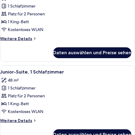
1 King-
1 Schlafzimmer
Bett,
Platz für 2 Personen
Stadtblick
1 King-Bett
anzeigen
Kostenloses WLAN
Weitere
Weitere Details
Details
für
Daten auswählen und Preise sehen
Studio,
1 King-
Bett,
Alle
Ein Hotelzimmer mit Bett, Schreibtisc
8
Stadtblick
Junior-Suite, 1 Schlafzimmer
Fotos
48 m²
für
1 Schlafzimmer
Junior-
Suite,
Platz für 2 Personen
1
1 King-Bett
Schlafzimmer
Kostenloses WLAN
anzeigen
Weitere
Weitere Details
Details
für
Daten auswählen und Preise sehen