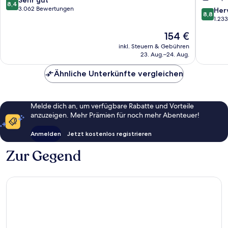
8,4
Manhattan
Manhatt
von
3.062 Bewertungen
8.8
Her
8,8
Manhatt
10,
von
1.23
Sehr
10,
Der
154 €
gut,
Hervorr
Preis
3.062
1.233
inkl. Steuern & Gebühren
beträgt
Bewertungen
23. Aug.–24. Aug.
Bewert
154 €
Ähnliche Unterkünfte vergleichen
Melde dich an, um verfügbare Rabatte und Vorteile
anzuzeigen. Mehr Prämien für noch mehr Abenteuer!
Anmelden
Jetzt kostenlos registrieren
Zur Gegend