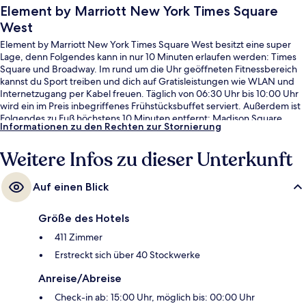
Element by Marriott New York Times Square
West
Element by Marriott New York Times Square West besitzt eine super
Lage, denn Folgendes kann in nur 10 Minuten erlaufen werden: Times
Square und Broadway. Im rund um die Uhr geöffneten Fitnessbereich
kannst du Sport treiben und dich auf Gratisleistungen wie WLAN und
Internetzugang per Kabel freuen. Täglich von 06:30 Uhr bis 10:00 Uhr
wird ein im Preis inbegriffenes Frühstücksbuffet serviert. Außerdem ist
Folgendes zu Fuß höchstens 10 Minuten entfernt: Madison Square
Informationen zu den Rechten zur Stornierung
Garden und Bryant Park. Andere Reisende schätzen die zentrale Lage
für die Möglichkeiten zum Sightseeing und die Nähe zu öffentlichen
Weitere Infos zu dieser Unterkunft
Verkehrsmitteln: Die U-Bahn-Station 42nd St. - Port Authority Bus
Terminal ist nur wenige Schritte und die U-Bahn-Station Times Sq. -
42nd St. ist 6 Gehminuten entfernt.
Auf einen Blick
Größe des Hotels
411 Zimmer
Erstreckt sich über 40 Stockwerke
Anreise/Abreise
Check-in ab: 15:00 Uhr, möglich bis: 00:00 Uhr