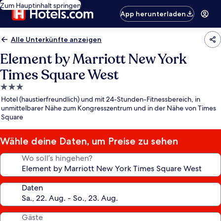
Zum Hauptinhalt springen
App herunterladen
Alle Unterkünfte anzeigen
Element by Marriott New York
Times Square West
3.0-
Sterne-
Hotel (haustierfreundlich) und mit 24-Stunden-Fitnessbereich, in
Unterkunft
unmittelbarer Nähe zum Kongresszentrum und in der Nähe von Times
Square
Wähle deine Daten, um Preise zu sehen
Wo soll’s hingehen?
Daten
Gäste