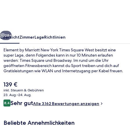
Marriott
New
York
Times
rück
Weiter
Square
28+
Übersicht
Zimmer
Lage
Richtlinien
West
Element by Marriott New York Times Square West besitzt eine
super Lage, denn Folgendes kann in nur 10 Minuten erlaufen
werden: Times Square und Broadway. Im rund um die Uhr
geöffneten Fitnessbereich kannst du Sport treiben und dich auf
Gratisleistungen wie WLAN und Internetzugang per Kabel freuen.
Täglich von 06:30 Uhr bis 10:00 Uhr wird ein im Preis inbegriffenes
Frühstücksbuffet serviert. Außerdem ist Folgendes zu Fuß
Der
139 €
höchstens 10 Minuten entfernt: Madison Square Garden und Bryant
aktuelle
inkl. Steuern & Gebühren
Park. Andere Reisende schätzen die zentrale Lage für die
Preis
23. Aug.–24. Aug.
Möglichkeiten zum Sightseeing und die Nähe zu öffentlichen
Dachterrasse
beträgt
Bewertungen
Verkehrsmitteln: Die U-Bahn-Station 42nd St. - Port Authority Bus
Sehr gut
8,4
Alle 3.162 Bewertungen anzeigen
139 €.
8,4 von 10.
Terminal ist nur wenige Schritte und die U-Bahn-Station Times Sq. -
42nd St. ist 6 Gehminuten entfernt.
Beliebte Annehmlichkeiten