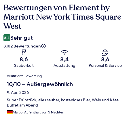
Bewertungen von Element by
Bewertungen
Marriott New York Times Square
West
Sehr gut
8,4
3.162 Bewertungen
8,6
8,4
8,6
Sauberkeit
Ausstattung
Personal & Service
Bewertungen
Verifizierte Bewertung
10/10 – Außergewöhnlich
9. Apr. 2026
Super Frühstück, alles sauber, kostenloses Bier, Wein und Käse
Buffet am Abend
Marco, Aufenthalt von 5 Nächten