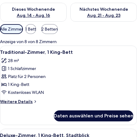
Überprüfe die Verfügbarkeit für dieses Wochenende, Aug. 14 -
Überprüfe die Verfügbarkeit f
Dieses Wochenende
Nächstes Wochenende
Aug. 14 - Aug. 16
Aug. 21 - Aug. 23
Verfügbare
Alle Zimmer
1 Bett
2 Betten
Filter
für
Anzeige von 8 von 8 Zimmern
Zimmer
Alle
Ein Hotelzimmer mit einem großen Bett
7
Traditional-Zimmer, 1 King-Bett
Fotos
28 m²
für
1 Schlafzimmer
Traditional-
Zimmer,
Platz für 2 Personen
1 King-
1 King-Bett
Bett
Kostenloses WLAN
anzeigen
Weitere
Weitere Details
Details
für
Daten auswählen und Preise sehen
Traditional-
Zimmer,
1 King-
Alle
Ein Hotelzimmer mit Bett, Schreibtisch
10
Bett
Deluxe-Zimmer, 1 King-Bett, Stadtblick