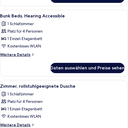
Beds
Alle
Ein Schlafraum mit Etagenbetten, eine
5
Bunk Beds, Hearing Accessible
Fotos
1 Schlafzimmer
für
Platz für 4 Personen
Bunk
Beds,
1 Einzel-Etagenbett
Hearing
Kostenloses WLAN
Accessible
Weitere
Weitere Details
anzeigen
Details
für
Daten auswählen und Preise sehen
Bunk
Beds,
Hearing
Alle
Ein Schlafraum mit Etagenbetten, eine
5
Accessible
Zimmer, rollstuhlgeeignete Dusche
Fotos
1 Schlafzimmer
für
Platz für 4 Personen
Zimmer,
rollstuhlgeeignete
1 Einzel-Etagenbett
Dusche
Kostenloses WLAN
anzeigen
Weitere
Weitere Details