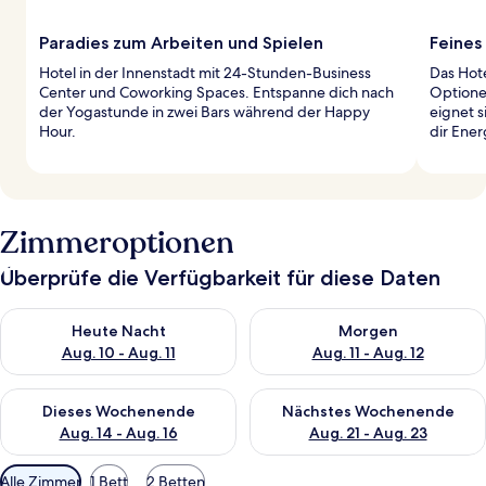
Paradies zum Arbeiten und Spielen
Feines
Hotel in der Innenstadt mit 24-Stunden-Business
Das Hote
Center und Coworking Spaces. Entspanne dich nach
Optionen
der Yogastunde in zwei Bars während der Happy
eignet s
Hour.
dir Ener
Zimmeroptionen
Überprüfe die Verfügbarkeit für diese Daten
Überprüfe die Verfügbarkeit für heute Nacht, Aug. 10 - Aug. 11
Überprüfe die Verfügbarkeit fü
Heute Nacht
Morgen
Aug. 10 - Aug. 11
Aug. 11 - Aug. 12
Überprüfe die Verfügbarkeit für dieses Wochenende, Aug. 14 -
Überprüfe die Verfügbarkeit f
Dieses Wochenende
Nächstes Wochenende
Aug. 14 - Aug. 16
Aug. 21 - Aug. 23
Verfügbare
Alle Zimmer
1 Bett
2 Betten