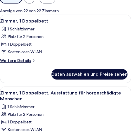
Filter
für
Anzeige von 22 von 22 Zimmern
Zimmer
Alle
Ein Hotelzimmer mit einem Bett, einem
4
Zimmer, 1 Doppelbett
Fotos
1 Schlafzimmer
für
Platz für 2 Personen
Zimmer,
1
1 Doppelbett
Doppelbett
Kostenloses WLAN
anzeigen
Weitere
Weitere Details
Details
für
Daten auswählen und Preise sehen
Zimmer,
1
Doppelbett
Alle
Ein Hotelzimmer mit einem Bett, einem
4
Zimmer, 1 Doppelbett, Ausstattung für hörgeschädigte
Fotos
Menschen
für
1 Schlafzimmer
Zimmer,
Platz für 2 Personen
1
1 Doppelbett
Doppelbett,
Ausstattung
Kostenloses WLAN