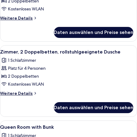
2 Doppelbetten
Ausstattung
für
Kostenloses WLAN
hörgeschädigte
Weitere
Weitere Details
Menschen
Details
für
anzeigen
Daten auswählen und Preise sehen
Zimmer,
2 Doppelbetten,
Ausstattung
Alle
Ein Hotelzimmer mit einem großen Bet
5
für
Zimmer, 2 Doppelbetten, rollstuhlgeeignete Dusche
Fotos
hörgeschädigte
1 Schlafzimmer
Menschen
für
Platz für 4 Personen
Zimmer,
2 Doppelbetten,
2 Doppelbetten
rollstuhlgeeignete
Kostenloses WLAN
Dusche
Weitere
Weitere Details
anzeigen
Details
für
Daten auswählen und Preise sehen
Zimmer,
2 Doppelbetten,
rollstuhlgeeignete
Alle
Ein kleines Schlafzimmer mit Etagenbet
7
Dusche
Queen Room with Bunk
Fotos
1 Schlafzimmer