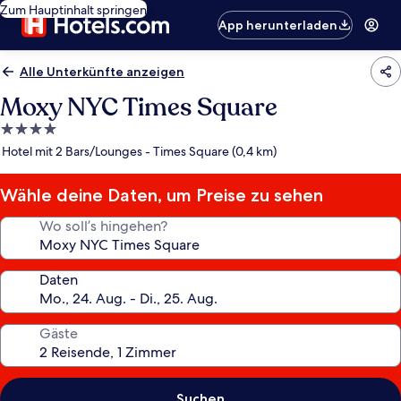
Zum Hauptinhalt springen
App herunterladen
Alle Unterkünfte anzeigen
Moxy NYC Times Square
4.0-
Sterne-
Hotel mit 2 Bars/Lounges - Times Square (0,4 km)
Unterkunft
Wähle deine Daten, um Preise zu sehen
Wo soll’s hingehen?
Daten
Gäste
Suchen