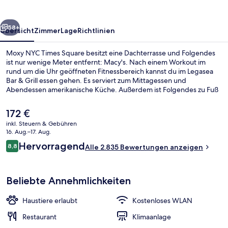
rück
Weiter
58+
Übersicht
Zimmer
Lage
Richtlinien
Moxy NYC Times Square besitzt eine Dachterrasse und Folgendes
ist nur wenige Meter entfernt: Macy's. Nach einem Workout im
rund um die Uhr geöffneten Fitnessbereich kannst du im Legasea
Bar & Grill essen gehen. Es serviert zum Mittagessen und
Abendessen amerikanische Küche. Außerdem ist Folgendes zu Fuß
höchstens 10 Minuten entfernt: Herald Square und Times Square.
Andere Reisende schätzen die zentrale Lage für die Möglichkeiten
Der
172 €
zum Sightseeing und die Nähe zu öffentlichen Verkehrsmitteln: Die
aktuelle
inkl. Steuern & Gebühren
U-Bahn-Station 34th St. - Penn Station (Fashion Av.) ist 3
Preis
16. Aug.–17. Aug.
Gehminuten und die U-Bahn-Station 34th St. - Herald Square ist 3
2 Bars/Lounges, Bar auf der Dachterra
beträgt
Bewertungen
Gehminuten entfernt.
Hervorragend
8,8
Alle 2.835 Bewertungen anzeigen
172 €.
8,8 von 10.
Beliebte Annehmlichkeiten
Haustiere erlaubt
Kostenloses WLAN
Restaurant
Klimaanlage