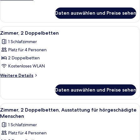
rollstuhlgeeignete
Details
Dusche
für
Daten auswählen und Preise sehen
Zimmer,
anzeigen
1
Queen-
Alle
Ein Hotelzimmer mit einem großen Bet
5
Bett,
Zimmer, 2 Doppelbetten
Fotos
rollstuhlgeeignete
1 Schlafzimmer
Dusche
für
Platz für 4 Personen
Zimmer,
2 Doppelbetten
2 Doppelbetten
anzeigen
Kostenloses WLAN
Weitere
Weitere Details
Details
für
Daten auswählen und Preise sehen
Zimmer,
2 Doppelbetten
Alle
Ein Hotelzimmer mit einem großen Bet
5
Zimmer, 2 Doppelbetten, Ausstattung für hörgeschädigte
Fotos
Menschen
für
1 Schlafzimmer
Zimmer,
Platz für 4 Personen
2 Doppelbetten,