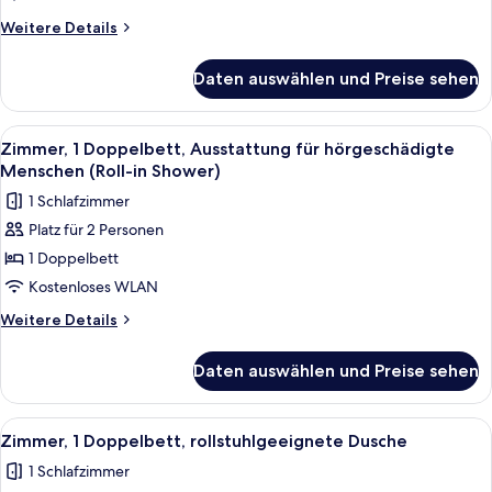
für
Weitere
Weitere Details
hörgeschädigte
Details
für
Menschen
Daten auswählen und Preise sehen
Zimmer,
anzeigen
1
Doppelbett,
Alle
Ein Hotelzimmer mit einem Bett, einem
4
Ausstattung
Zimmer, 1 Doppelbett, Ausstattung für hörgeschädigte
Fotos
für
Menschen (Roll-in Shower)
hörgeschädigte
für
1 Schlafzimmer
Menschen
Zimmer,
Platz für 2 Personen
1
1 Doppelbett
Doppelbett,
Ausstattung
Kostenloses WLAN
für
Weitere
Weitere Details
hörgeschädigte
Details
für
Menschen
Daten auswählen und Preise sehen
Zimmer,
(Roll-
1
in
Doppelbett,
Alle
Ein Hotelzimmer mit einem Bett, einem
4
Shower)
Ausstattung
Zimmer, 1 Doppelbett, rollstuhlgeeignete Dusche
Fotos
für
anzeigen
1 Schlafzimmer
hörgeschädigte
für