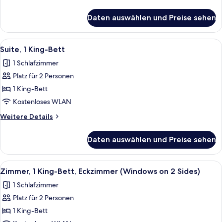
Details
für
Daten auswählen und Preise sehen
Zimmer,
rollstuhlgeeignete
Dusche
Alle
Ein modernes Hotelzimmer mit einem g
5
Suite, 1 King-Bett
Fotos
1 Schlafzimmer
für
Platz für 2 Personen
Suite,
1 King-
1 King-Bett
Bett
Kostenloses WLAN
anzeigen
Weitere
Weitere Details
Details
für
Daten auswählen und Preise sehen
Suite,
1 King-
Bett
Alle
Ein kleines Hotelzimmer mit Bett, Schr
6
Zimmer, 1 King-Bett, Eckzimmer (Windows on 2 Sides)
Fotos
1 Schlafzimmer
für
Platz für 2 Personen
Zimmer,
1 King-
1 King-Bett