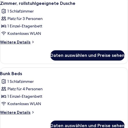
Alle
7
hörgeschädigte
Zimmer, rollstuhlgeeignete Dusche
Fotos
Menschen
1 Schlafzimmer
für
Platz für 3 Personen
Zimmer,
rollstuhlgeeignete
1 Einzel-Etagenbett
Dusche
Kostenloses WLAN
anzeigen
Weitere
Weitere Details
Details
für
Daten auswählen und Preise sehen
Zimmer,
rollstuhlgeeignete
Dusche
Alle
Ein Schlafraum mit Etagenbetten, eine
5
Bunk Beds
Fotos
1 Schlafzimmer
für
Platz für 4 Personen
Bunk
Beds
1 Einzel-Etagenbett
anzeigen
Kostenloses WLAN
Weitere
Weitere Details
Details
für
Daten auswählen und Preise sehen
Bunk