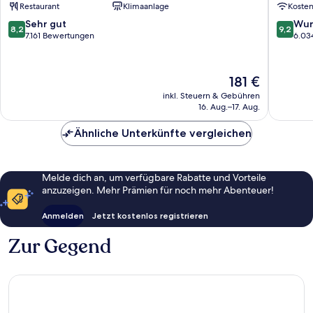
Restaurant
Klimaanlage
Koste
HOTELS
Manhattan
8.2
9.2
Sehr gut
Wun
8,2
9,2
von
von
7.161 Bewertungen
6.03
10,
10,
Sehr
Wunder
gut,
6.034
Der
181 €
7.161
Bewert
Preis
inkl. Steuern & Gebühren
Bewertungen
beträgt
16. Aug.–17. Aug.
181 €
Ähnliche Unterkünfte vergleichen
Melde dich an, um verfügbare Rabatte und Vorteile
anzuzeigen. Mehr Prämien für noch mehr Abenteuer!
Anmelden
Jetzt kostenlos registrieren
Zur Gegend