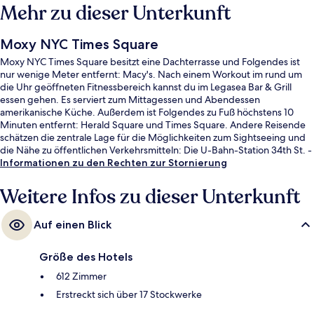
Mehr zu dieser Unterkunft
Moxy NYC Times Square
Moxy NYC Times Square besitzt eine Dachterrasse und Folgendes ist
nur wenige Meter entfernt: Macy's. Nach einem Workout im rund um
die Uhr geöffneten Fitnessbereich kannst du im Legasea Bar & Grill
essen gehen. Es serviert zum Mittagessen und Abendessen
amerikanische Küche. Außerdem ist Folgendes zu Fuß höchstens 10
Minuten entfernt: Herald Square und Times Square. Andere Reisende
schätzen die zentrale Lage für die Möglichkeiten zum Sightseeing und
die Nähe zu öffentlichen Verkehrsmitteln: Die U-Bahn-Station 34th St. -
Penn Station (Fashion Av.) ist 3 Gehminuten und die U-Bahn-Station
Informationen zu den Rechten zur Stornierung
34th St. - Herald Square ist 3 Gehminuten entfernt.
Weitere Infos zu dieser Unterkunft
Auf einen Blick
Größe des Hotels
612 Zimmer
Erstreckt sich über 17 Stockwerke