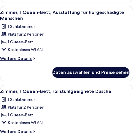
1
Queen-
Alle
Bettwäsche aus ägyptischer Baumwoll
7
Bett
Zimmer, 1 Queen-Bett, Ausstattung für hörgeschädigte
Fotos
Menschen
für
1 Schlafzimmer
Zimmer,
Platz für 2 Personen
1
1 Queen-Bett
Queen-
Bett,
Kostenloses WLAN
Ausstattung
Weitere
Weitere Details
für
Details
für
hörgeschädigte
Daten auswählen und Preise sehen
Zimmer,
Menschen
1
anzeigen
Queen-
Alle
Bettwäsche aus ägyptischer Baumwoll
7
Bett,
Zimmer, 1 Queen-Bett, rollstuhlgeeignete Dusche
Fotos
Ausstattung
1 Schlafzimmer
für
für
hörgeschädigte
Platz für 2 Personen
Zimmer,
Menschen
1
1 Queen-Bett
Queen-
Kostenloses WLAN
Bett,
Weitere
Weitere Details