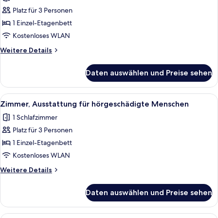
für
Platz für 3 Personen
Queen
Room
1 Einzel-Etagenbett
with
Kostenloses WLAN
Bunk
Weitere
Weitere Details
anzeigen
Details
für
Daten auswählen und Preise sehen
Queen
Room
with
Alle
Ein kleines Schlafzimmer mit Etagenbet
7
Bunk
Zimmer, Ausstattung für hörgeschädigte Menschen
Fotos
1 Schlafzimmer
für
Platz für 3 Personen
Zimmer,
Ausstattung
1 Einzel-Etagenbett
für
Kostenloses WLAN
hörgeschädigte
Weitere
Weitere Details
Menschen
Details
anzeigen
für
Daten auswählen und Preise sehen
Zimmer,
Ausstattung
für
Ein kleines Schlafzimmer mit Etagenbet