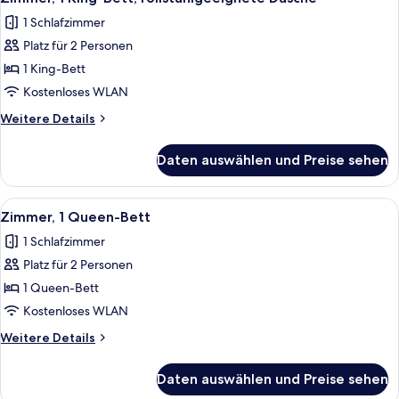
Fotos
1 Schlafzimmer
für
Platz für 2 Personen
Zimmer,
1 King-
1 King-Bett
Bett,
Kostenloses WLAN
rollstuhlgeeignete
Weitere
Weitere Details
Dusche
Details
anzeigen
für
Daten auswählen und Preise sehen
Zimmer,
1 King-
Bett,
Alle
Bettwäsche aus ägyptischer Baumwoll
7
rollstuhlgeeignete
Zimmer, 1 Queen-Bett
Fotos
Dusche
1 Schlafzimmer
für
Platz für 2 Personen
Zimmer,
1
1 Queen-Bett
Queen-
Kostenloses WLAN
Bett
Weitere
Weitere Details
anzeigen
Details
für
Daten auswählen und Preise sehen
Zimmer,