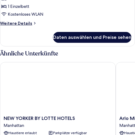
1 Einzelbett
1 Einzelbett
anzeigen
Kostenloses WLAN
Weitere
Weitere Details
Details
für
Daten auswählen und Preise sehen
Zimmer,
1 Einzelbett
Ähnliche Unterkünfte
NEW YORKER BY LOTTE HOTELS
Arlo Mi
NEW
Arlo
NEW YORKER BY LOTTE HOTELS
Arlo M
YORKER
Midtow
Manhattan
Manhat
BY
Manhatt
Haustiere erlaubt
Parkplätze verfügbar
Hausti
LOTTE