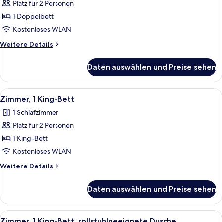
Menschen
Platz für 2 Personen
Zimmer,
(Roll-
1
1 Doppelbett
in
Doppelbett,
Shower)
Kostenloses WLAN
rollstuhlgeeignete
Weitere
Weitere Details
Dusche
Details
anzeigen
für
Daten auswählen und Preise sehen
Zimmer,
1
Doppelbett,
Alle
Ein Hotelzimmer mit Bett, Schreibtisch
8
rollstuhlgeeignete
Zimmer, 1 King-Bett
Fotos
Dusche
1 Schlafzimmer
für
Platz für 2 Personen
Zimmer,
1 King-
1 King-Bett
Bett
Kostenloses WLAN
anzeigen
Weitere
Weitere Details
Details
für
Daten auswählen und Preise sehen
Zimmer,
1 King-
Bett
Alle
Ein Hotelzimmer mit Bett, Schreibtisch
8
Zimmer, 1 King-Bett, rollstuhlgeeignete Dusche