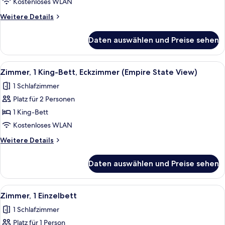
Bett,
Kostenloses WLAN
Eckzimmer
Weitere
Weitere Details
(Windows
Details
on
für
Daten auswählen und Preise sehen
Zimmer,
2
1 King-
Sides)
Bett,
Alle
Ein kleines Hotelzimmer mit Bett, Schr
anzeigen
6
Eckzimmer
Zimmer, 1 King-Bett, Eckzimmer (Empire State View)
Fotos
(Windows
1 Schlafzimmer
on
für
2
Platz für 2 Personen
Zimmer,
Sides)
1 King-
1 King-Bett
Bett,
Kostenloses WLAN
Eckzimmer
Weitere
Weitere Details
(Empire
Details
State
für
Daten auswählen und Preise sehen
Zimmer,
View)
1 King-
anzeigen
Bett,
Alle
Ein kleines Schlafzimmer mit Bett, Nac
4
Eckzimmer
Zimmer, 1 Einzelbett
Fotos
(Empire
1 Schlafzimmer
State
für
View)
Platz für 1 Person
Zimmer,