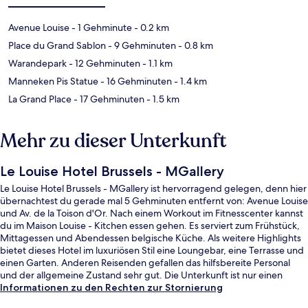
Avenue Louise
- 1 Gehminute
- 0.2 km
Place du Grand Sablon
- 9 Gehminuten
- 0.8 km
Warandepark
- 12 Gehminuten
- 1.1 km
Manneken Pis Statue
- 16 Gehminuten
- 1.4 km
La Grand Place
- 17 Gehminuten
- 1.5 km
Mehr zu dieser Unterkunft
Le Louise Hotel Brussels - MGallery
Le Louise Hotel Brussels - MGallery ist hervorragend gelegen, denn hier
übernachtest du gerade mal 5 Gehminuten entfernt von: Avenue Louise
und Av. de la Toison d'Or. Nach einem Workout im Fitnesscenter kannst
du im Maison Louise - Kitchen essen gehen. Es serviert zum Frühstück,
Mittagessen und Abendessen belgische Küche. Als weitere Highlights
bietet dieses Hotel im luxuriösen Stil eine Loungebar, eine Terrasse und
einen Garten. Anderen Reisenden gefallen das hilfsbereite Personal
und der allgemeine Zustand sehr gut. Die Unterkunft ist nur einen
kurzen Fußmarsch von den öffentlichen Verkehrsmitteln entfernt: Bis
Informationen zu den Rechten zur Stornierung
zur U-Bahn sind es wenige Schritte (Station Louise/Louiza) bzw. 5