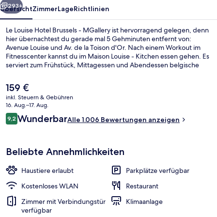
293+
Übersicht
Zimmer
Lage
Richtlinien
Le Louise Hotel Brussels - MGallery ist hervorragend gelegen, denn
hier übernachtest du gerade mal 5 Gehminuten entfernt von:
Avenue Louise und Av. de la Toison d'Or. Nach einem Workout im
Fitnesscenter kannst du im Maison Louise - Kitchen essen gehen. Es
serviert zum Frühstück, Mittagessen und Abendessen belgische
Küche. Als weitere Highlights bietet dieses Hotel im luxuriösen Stil
eine Loungebar, eine Terrasse und einen Garten. Anderen
Der
159 €
Reisenden gefallen das hilfsbereite Personal und der allgemeine
aktuelle
inkl. Steuern & Gebühren
Zustand sehr gut. Die Unterkunft ist nur einen kurzen Fußmarsch
Preis
16. Aug.–17. Aug.
von den öffentlichen Verkehrsmitteln entfernt: Bis zur U-Bahn sind
Außenbereich
beträgt
Bewertungen
es wenige Schritte (Station Louise/Louiza) bzw. 5 Minuten
Wunderbar
9,2
Alle 1.006 Bewertungen anzeigen
159 €.
9,2 von 10.
(Straßenbahnhaltestelle Poelaert).
Beliebte Annehmlichkeiten
Haustiere erlaubt
Parkplätze verfügbar
Kostenloses WLAN
Restaurant
Zimmer mit Verbindungstür
Klimaanlage
verfügbar