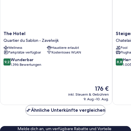
The
Steigen
The Hotel
Steige
Hotel
Icon
Quartier du Sablon - Zavelwijk
Chatelai
Quartier
Wiltcher
Wellness
Haustiere erlaubt
Pool
du
Chatelai
Parkplätze verfügbar
Kostenloses WLAN
Flugha
Sablon
-
9.2
8.8
Wunderbar
Her
9,2
8,8
Zavelwijk
von
von
1.396 Bewertungen
1.00
10,
10,
Wunderbar,
Hervorr
1.396
1.005
Bewertungen
Bewert
Der
176 €
Preis
inkl. Steuern & Gebühren
beträgt
9. Aug.–10. Aug.
176 €
Ähnliche Unterkünfte vergleichen
Melde dich an, um verfügbare Rabatte und Vorteile