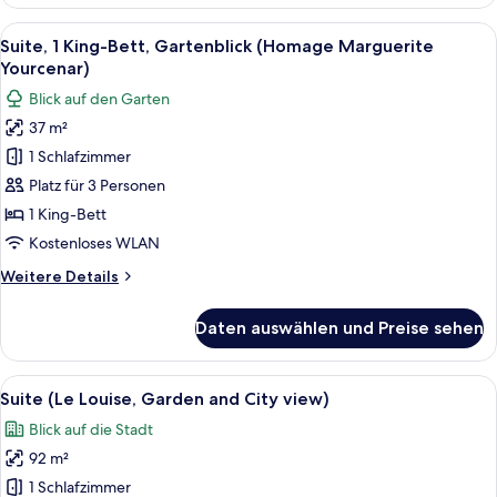
1 King-
Bett,
Alle
Ein Hotelzimmer mit einem Bett, einem 
15
Gartenblick
Suite, 1 King-Bett, Gartenblick (Homage Marguerite
Fotos
(Homage
Yourcenar)
Peyo)
für
Blick auf den Garten
Suite,
37 m²
1 King-
1 Schlafzimmer
Bett,
Gartenblick
Platz für 3 Personen
(Homage
1 King-Bett
Marguerite
Kostenloses WLAN
Yourcenar)
Weitere
Weitere Details
anzeigen
Details
für
Daten auswählen und Preise sehen
Suite,
1 King-
Bett,
Alle
Ein modernes Wohnzimmer mit einer Co
20
Gartenblick
Suite (Le Louise, Garden and City view)
Fotos
(Homage
Blick auf die Stadt
Marguerite
für
Yourcenar)
92 m²
Suite
(Le
1 Schlafzimmer