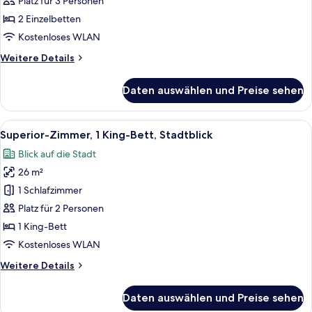
Platz für 3 Personen
Gartenblick
2 Einzelbetten
anzeigen
Kostenloses WLAN
Weitere
Weitere Details
Details
für
Daten auswählen und Preise sehen
Deluxe-
Zimmer,
2 Einzelbetten,
Alle
Ein Hotelzimmer mit einem Bett, eine
18
Gartenblick
Superior-Zimmer, 1 King-Bett, Stadtblick
Fotos
Blick auf die Stadt
für
26 m²
Superior-
Zimmer,
1 Schlafzimmer
1 King-
Platz für 2 Personen
Bett,
1 King-Bett
Stadtblick
Kostenloses WLAN
anzeigen
Weitere
Weitere Details
Details
für
Daten auswählen und Preise sehen
Superior-