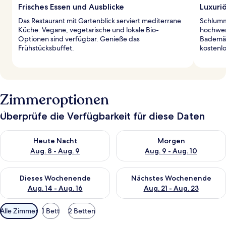
Frisches Essen und Ausblicke
Luxuri
Das Restaurant mit Gartenblick serviert mediterrane
Schlumm
Küche. Vegane, vegetarische und lokale Bio-
hochwer
Optionen sind verfügbar. Genieße das
Bademän
Frühstücksbuffet.
kostenlo
Zimmeroptionen
Überprüfe die Verfügbarkeit für diese Daten
Überprüfe die Verfügbarkeit für heute Nacht, Aug. 8 - Aug. 9.
Überprüfe die Verfügbarkeit f
Heute Nacht
Morgen
Aug. 8 - Aug. 9
Aug. 9 - Aug. 10
Überprüfe die Verfügbarkeit für dieses Wochenende, Aug. 14 -
Überprüfe die Verfügbarkeit f
Dieses Wochenende
Nächstes Wochenende
Aug. 14 - Aug. 16
Aug. 21 - Aug. 23
Verfügbare
Alle Zimmer
1 Bett
2 Betten
Filter