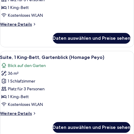
Gartenblick
1 King-Bett
(Audrey
Kostenloses WLAN
Hepburn.
Weitere
Weitere Details
Homage)
Details
anzeigen
für
Daten auswählen und Preise sehen
Suite,
1 King-
Bett,
Alle
Ein modernes Wohnzimmer mit einer g
22
Gartenblick
Suite, 1 King-Bett, Gartenblick (Homage Peyo)
Fotos
(Audrey
Blick auf den Garten
Hepburn.
für
Homage)
36 m²
Suite,
1 King-
1 Schlafzimmer
Bett,
Platz für 3 Personen
Gartenblick
1 King-Bett
(Homage
Kostenloses WLAN
Peyo)
Weitere
Weitere Details
anzeigen
Details
für
Daten auswählen und Preise sehen
Suite,