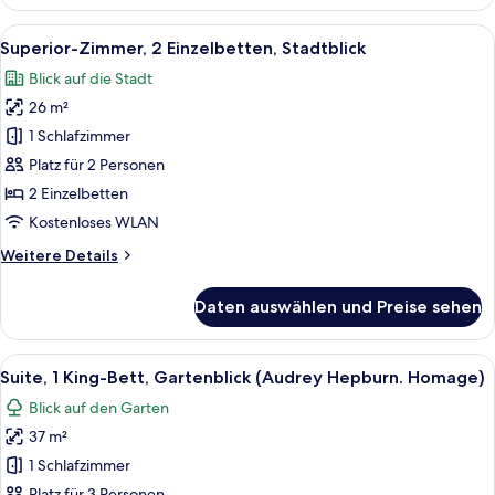
Zimmer,
1 King-
Alle
Ein Hotelzimmer mit Bett, einer Couch
15
Bett,
Superior-Zimmer, 2 Einzelbetten, Stadtblick
Fotos
Stadtblick
Blick auf die Stadt
für
26 m²
Superior-
Zimmer,
1 Schlafzimmer
2 Einzelbetten,
Platz für 2 Personen
Stadtblick
2 Einzelbetten
anzeigen
Kostenloses WLAN
Weitere
Weitere Details
Details
für
Daten auswählen und Preise sehen
Superior-
Zimmer,
2 Einzelbetten,
Alle
Ein gerahmtes Foto an der Wand, eine
17
Stadtblick
Suite, 1 King-Bett, Gartenblick (Audrey Hepburn. Homage)
Fotos
Blick auf den Garten
für
37 m²
Suite,
1 King-
1 Schlafzimmer
Bett,
Platz für 3 Personen