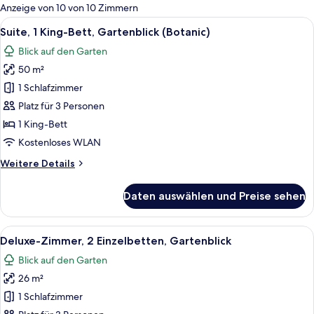
für
Anzeige von 10 von 10 Zimmern
Zimmer
Alle
Ein modernes Hotelzimmer mit einem 
24
Suite, 1 King-Bett, Gartenblick (Botanic)
Fotos
Blick auf den Garten
für
50 m²
Suite,
1 King-
1 Schlafzimmer
Bett,
Platz für 3 Personen
Gartenblick
1 King-Bett
(Botanic)
Kostenloses WLAN
anzeigen
Weitere
Weitere Details
Details
für
Daten auswählen und Preise sehen
Suite,
1 King-
Bett,
Alle
Ein modernes Hotelzimmer mit großem 
17
Gartenblick
Deluxe-Zimmer, 2 Einzelbetten, Gartenblick
Fotos
(Botanic)
Blick auf den Garten
für
26 m²
Deluxe-
Zimmer,
1 Schlafzimmer
2 Einzelbetten,