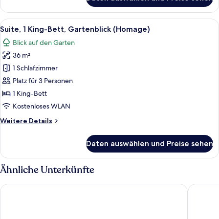
Deluxe-
Zimmer,
1 King-
Alle
Ein modernes Hotelzimmer mit Küchen
12
Bett,
Suite, 1 King-Bett, Gartenblick (Homage)
Fotos
Gartenblick
Blick auf den Garten
für
36 m²
Suite,
1 King-
1 Schlafzimmer
Bett,
Platz für 3 Personen
Gartenblick
1 King-Bett
(Homage)
Kostenloses WLAN
anzeigen
Weitere
Weitere Details
Details
für
Daten auswählen und Preise sehen
Suite,
1 King-
Bett,
Ähnliche Unterkünfte
Gartenblick
(Homage)
The Hotel
Steigenb