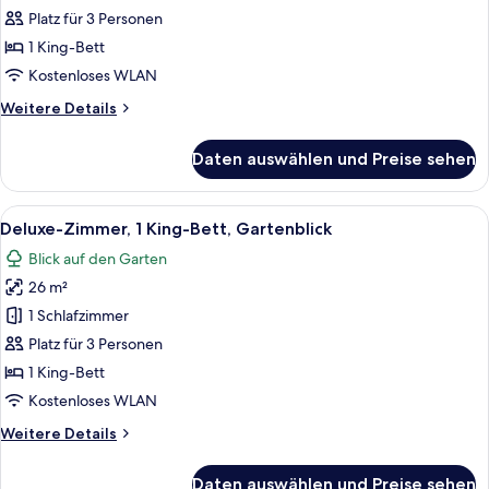
Louise,
Platz für 3 Personen
Garden
1 King-Bett
and
Kostenloses WLAN
City
Weitere
Weitere Details
view)
Details
anzeigen
für
Daten auswählen und Preise sehen
Suite
(Le
Louise,
Alle
Ein Hotelzimmer mit einem großen Bet
21
Garden
Deluxe-Zimmer, 1 King-Bett, Gartenblick
Fotos
and
Blick auf den Garten
City
für
view)
26 m²
Deluxe-
Zimmer,
1 Schlafzimmer
1 King-
Platz für 3 Personen
Bett,
1 King-Bett
Gartenblick
Kostenloses WLAN
anzeigen
Weitere
Weitere Details
Details
für
Daten auswählen und Preise sehen