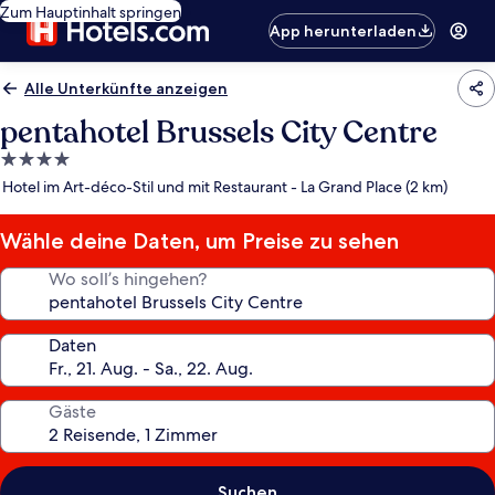
Zum Hauptinhalt springen
App herunterladen
Alle Unterkünfte anzeigen
pentahotel Brussels City Centre
4.0-
Sterne-
Hotel im Art-déco-Stil und mit Restaurant - La Grand Place (2 km)
Unterkunft
Wähle deine Daten, um Preise zu sehen
Wo soll’s hingehen?
Daten
Gäste
Suchen