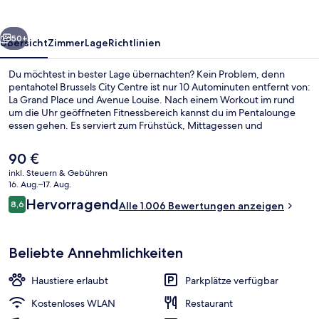
rück
Weiter
50+
Übersicht
Zimmer
Lage
Richtlinien
Du möchtest in bester Lage übernachten? Kein Problem, denn
pentahotel Brussels City Centre ist nur 10 Autominuten entfernt von:
La Grand Place und Avenue Louise. Nach einem Workout im rund
um die Uhr geöffneten Fitnessbereich kannst du im Pentalounge
essen gehen. Es serviert zum Frühstück, Mittagessen und
Abendessen moderne, europäische Küche. Dieses Hotel im Art-
déco-Stil ist außerdem höchstens 10 Autominuten entfernt von:
Der
90 €
Manneken Pis Statue und Tour & Taxis. Anderen Reisenden gefallen
aktuelle
inkl. Steuern & Gebühren
das hilfsbereite Personal und der allgemeine Zustand sehr gut. Die
Preis
16. Aug.–17. Aug.
Unterkunft ist nur einen kurzen Fußmarsch von den öffentlichen
Bar (in der Unterkunft)
beträgt
Bewertungen
Verkehrsmitteln entfernt: Bis zur U-Bahn sind es wenige Schritte
Hervorragend
8,6
Alle 1.006 Bewertungen anzeigen
90 €.
8,6 von 10.
(Straßenbahnhaltestelle Faider) bzw. 3 Minuten
(Straßenbahnhaltestelle Stéphanie).
Beliebte Annehmlichkeiten
Haustiere erlaubt
Parkplätze verfügbar
Kostenloses WLAN
Restaurant