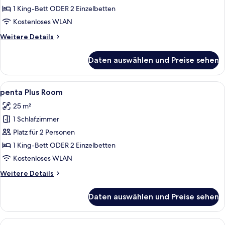
Room
1 King-Bett ODER 2 Einzelbetten
anzeigen
Kostenloses WLAN
Weitere
Weitere Details
Details
für
Daten auswählen und Preise sehen
penta
Standard
Room
Alle
Ein Hotelzimmer mit einem großen Bett
10
penta Plus Room
Fotos
25 m²
für
1 Schlafzimmer
penta
Plus
Platz für 2 Personen
Room
1 King-Bett ODER 2 Einzelbetten
anzeigen
Kostenloses WLAN
Weitere
Weitere Details
Details
für
Daten auswählen und Preise sehen
penta
Plus
Room
Alle
Ein Hotelzimmer mit einem großen Bett