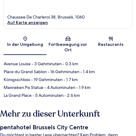
Chaussee De Charleroi 38, Brussels, 1060
Auf Karte anzeigen
Karte
In der Umgebung
Fortbewegung vor
Restaurants
Ort
Avenue Louise
- 3 Gehminuten
- 0.3 km
Place du Grand Sablon
- 16 Gehminuten
- 1.4 km
Königsschloss
- 19 Gehminuten
- 1.7 km
Manneken Pis Statue
- 4 Autominuten
- 1.9 km
La Grand Place
- 5 Autominuten
- 2.6 km
Mehr zu dieser Unterkunft
pentahotel Brussels City Centre
Du möchtest in bester Lage übernachten? Kein Problem, denn