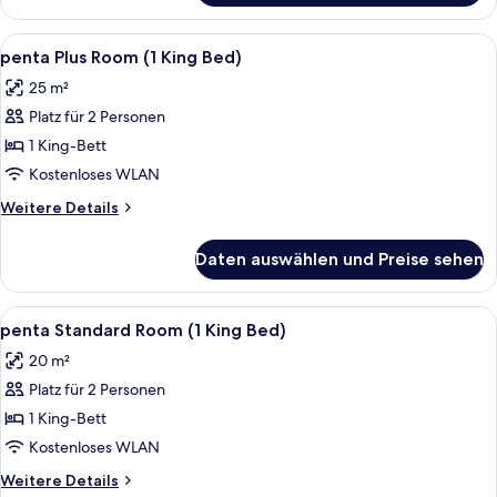
Single
Room
Alle
Hochwertige Bettwaren, Zimmersafe,
13
penta Plus Room (1 King Bed)
Fotos
25 m²
für
Platz für 2 Personen
penta
Plus
1 King-Bett
Room
Kostenloses WLAN
(1
Weitere
Weitere Details
King
Details
Bed)
für
Daten auswählen und Preise sehen
penta
anzeigen
Plus
Room
Alle
Hochwertige Bettwaren, Zimmersafe,
9
(1
penta Standard Room (1 King Bed)
Fotos
King
20 m²
Bed)
für
Platz für 2 Personen
penta
Standard
1 King-Bett
Room
Kostenloses WLAN
(1
Weitere
Weitere Details
King