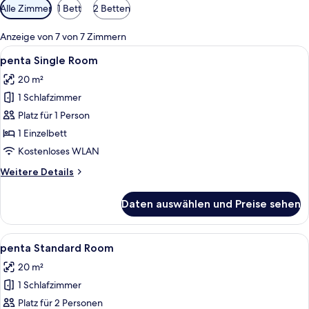
Verfügbare
Alle Zimmer
1 Bett
2 Betten
Filter
für
Anzeige von 7 von 7 Zimmern
Zimmer
Alle
Ein Hotelzimmer mit Bett, Schreibtisc
8
penta Single Room
Fotos
20 m²
für
1 Schlafzimmer
penta
Single
Platz für 1 Person
Room
1 Einzelbett
anzeigen
Kostenloses WLAN
Weitere
Weitere Details
Details
für
Daten auswählen und Preise sehen
penta
Single
Room
Alle
Ein Hotelzimmer mit Bett, Schreibtisc
7
penta Standard Room
Fotos
20 m²
für
1 Schlafzimmer
penta
Standard
Platz für 2 Personen