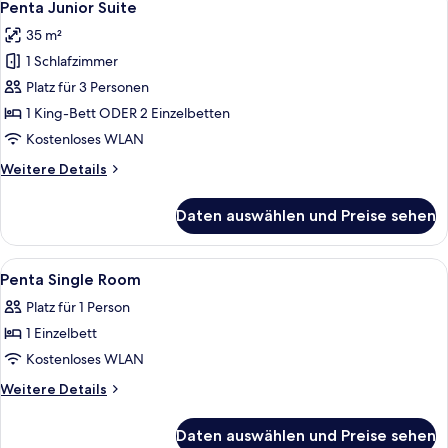
8
Penta Junior Suite
Fotos
35 m²
für
1 Schlafzimmer
Penta
Junior
Platz für 3 Personen
Suite
1 King-Bett ODER 2 Einzelbetten
anzeigen
Kostenloses WLAN
Weitere
Weitere Details
Details
für
Daten auswählen und Preise sehen
Penta
Junior
Suite
Alle
Hochwertige Bettwaren, Zimmersafe,
8
Penta Single Room
Fotos
Platz für 1 Person
für
1 Einzelbett
Penta
Single
Kostenloses WLAN
Room
Weitere
Weitere Details
anzeigen
Details
für
Daten auswählen und Preise sehen
Penta