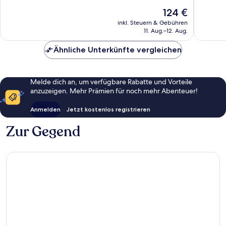
10,
874
Der
124 €
Außerge
Bewertungen
Preis
1.006
inkl. Steuern & Gebühren
beträgt
11. Aug.–12. Aug.
Bewert
124 €
Ähnliche Unterkünfte vergleichen
Melde dich an, um verfügbare Rabatte und Vorteile
anzuzeigen. Mehr Prämien für noch mehr Abenteuer!
Anmelden
Jetzt kostenlos registrieren
Zur Gegend