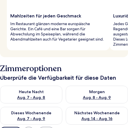
Mahlzeiten für jeden Geschmack
Luxuri
Im Restaurant glänzen moderne europäische
Jedes G
Gerichte. Ein Café und eine Bar sorgen für
Regendu
Abwechslung im Speiseplan, während die
ausgesta
Abendmahlzeiten auch für Vegetarier geeignet sind.
Dieses 
Zimmers
Zimmeroptionen
Überprüfe die Verfügbarkeit für diese Daten
Überprüfe die Verfügbarkeit für heute Nacht, Aug. 7 - Aug. 8.
Überprüfe die Verfügbarkeit f
Heute Nacht
Morgen
Aug. 7 - Aug. 8
Aug. 8 - Aug. 9
Überprüfe die Verfügbarkeit für dieses Wochenende, Aug. 7 - 
Überprüfe die Verfügbarkeit f
Dieses Wochenende
Nächstes Wochenende
Aug. 7 - Aug. 9
Aug. 14 - Aug. 16