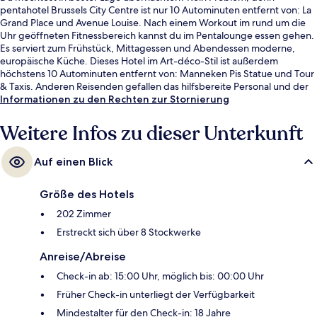
pentahotel Brussels City Centre ist nur 10 Autominuten entfernt von: La
Grand Place und Avenue Louise. Nach einem Workout im rund um die
Uhr geöffneten Fitnessbereich kannst du im Pentalounge essen gehen.
Es serviert zum Frühstück, Mittagessen und Abendessen moderne,
europäische Küche. Dieses Hotel im Art-déco-Stil ist außerdem
höchstens 10 Autominuten entfernt von: Manneken Pis Statue und Tour
& Taxis. Anderen Reisenden gefallen das hilfsbereite Personal und der
allgemeine Zustand sehr gut. Die Unterkunft ist nur einen kurzen
Informationen zu den Rechten zur Stornierung
Fußmarsch von den öffentlichen Verkehrsmitteln entfernt: Bis zur U-
Bahn sind es wenige Schritte (Straßenbahnhaltestelle Faider) bzw. 3
Weitere Infos zu dieser Unterkunft
Minuten (Straßenbahnhaltestelle Stéphanie).
Auf einen Blick
Größe des Hotels
202 Zimmer
Erstreckt sich über 8 Stockwerke
Anreise/Abreise
Check-in ab: 15:00 Uhr, möglich bis: 00:00 Uhr
Früher Check-in unterliegt der Verfügbarkeit
Mindestalter für den Check-in: 18 Jahre