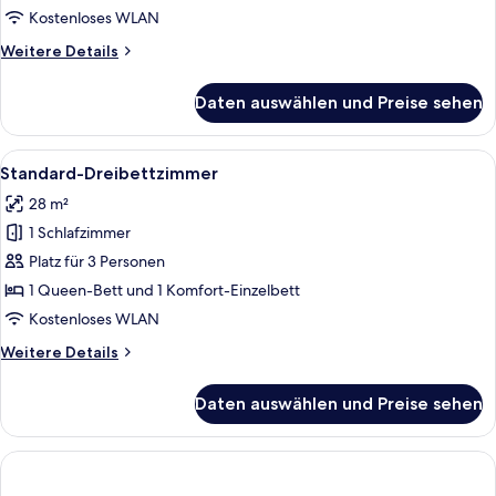
Kostenloses WLAN
Weitere
Weitere Details
Details
für
Daten auswählen und Preise sehen
Standard-
Doppelzimmer
Alle
Ein Hotelzimmer mit zwei Betten, eine
5
Standard-Dreibettzimmer
Fotos
28 m²
für
1 Schlafzimmer
Standard-
Dreibettzimmer
Platz für 3 Personen
anzeigen
1 Queen-Bett und 1 Komfort-Einzelbett
Kostenloses WLAN
Weitere
Weitere Details
Details
für
Daten auswählen und Preise sehen
Standard-
Dreibettzimmer