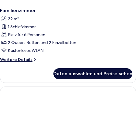
Familienzimmer
32 m²
1 Schlafzimmer
Platz für 6 Personen
2 Queen-Betten und 2 Einzelbetten
Kostenloses WLAN
Weitere
Weitere Details
Details
für
Daten auswählen und Preise sehen
Familienzimmer