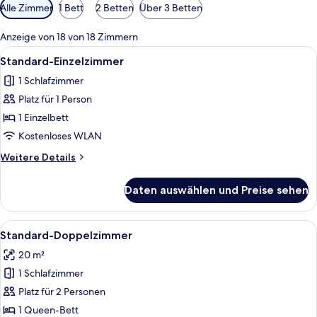
Verfügbare
Alle Zimmer
1 Bett
2 Betten
Über 3 Betten
Filter
für
Anzeige von 18 von 18 Zimmern
Zimmer
Alle
Ein ordentlich bezogenes Bett mit ei
9
Standard-Einzelzimmer
Fotos
1 Schlafzimmer
für
Platz für 1 Person
Standard-
Einzelzimmer
1 Einzelbett
anzeigen
Kostenloses WLAN
Weitere
Weitere Details
Details
für
Daten auswählen und Preise sehen
Standard-
Einzelzimmer
Alle
Ein Schlafzimmer mit einem großen Be
11
Standard-Doppelzimmer
Fotos
20 m²
für
1 Schlafzimmer
Standard-
Doppelzimmer
Platz für 2 Personen
anzeigen
1 Queen-Bett