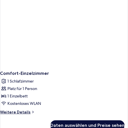
Comfort-Einzelzimmer
1 Schlafzimmer
Platz für 1 Person
1 Einzelbett
Kostenloses WLAN
Weitere
Weitere Details
Details
für
Daten auswählen und Preise sehen
Comfort-