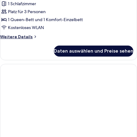
1 Schlafzimmer
Platz für 3 Personen
1 Queen-Bett und 1 Komfort-Einzelbett
Kostenloses WLAN
Weitere
Weitere Details
Details
für
Daten auswählen und Preise sehen
Premium-
Dreibettzimmer,
Mehrere
Betten,
Stadtblick