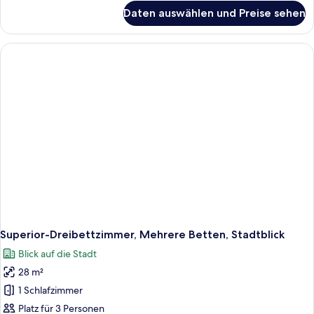
für
Daten auswählen und Preise sehen
Superior-
Doppelzimmer,
1
Doppelbett
Superior-Dreibettzimmer, Mehrere Betten, Stadtblick
Blick auf die Stadt
28 m²
1 Schlafzimmer
Platz für 3 Personen