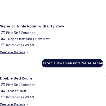
Superior Triple Room with City View
Platz für 3 Personen
1 Doppelbett und 1 Einzelbett
Kostenloses WLAN
Weitere
Weitere Details
Details
für
Daten auswählen und Preise sehen
Superior
Triple
Room
Alle
Ein Bett mit dunklem Kopfteil, weiße
6
with
Double Bed Room
Fotos
City
Platz für 2 Personen
View
für
1 Queen-Bett
Double
Bed
Kostenloses WLAN
Room
Weitere
Weitere Details