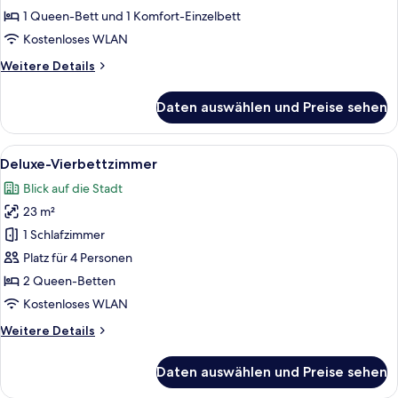
1 Queen-Bett und 1 Komfort-Einzelbett
Kostenloses WLAN
Weitere
Weitere Details
Details
für
Daten auswählen und Preise sehen
Superior-
Dreibettzimmer,
Mehrere
Alle
Ein modernes Hotelzimmer mit einem g
4
Betten,
Deluxe-Vierbettzimmer
Fotos
Stadtblick
Blick auf die Stadt
für
23 m²
Deluxe-
Vierbettzimmer
1 Schlafzimmer
anzeigen
Platz für 4 Personen
2 Queen-Betten
Kostenloses WLAN
Weitere
Weitere Details
Details
für
Daten auswählen und Preise sehen
Deluxe-
Vierbettzimmer