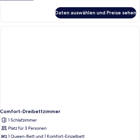
Details
für
Daten auswählen und Preise sehen
Comfort-
Doppelzimmer,
1
Doppelbett
Comfort-Dreibettzimmer
1 Schlafzimmer
Platz für 3 Personen
1 Queen-Bett und 1 Komfort-Einzelbett