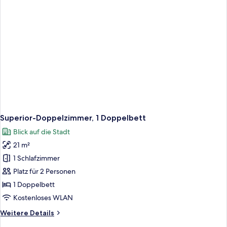
Superior-Doppelzimmer, 1 Doppelbett
Blick auf die Stadt
21 m²
1 Schlafzimmer
Platz für 2 Personen
1 Doppelbett
Kostenloses WLAN
Weitere
Weitere Details
Details