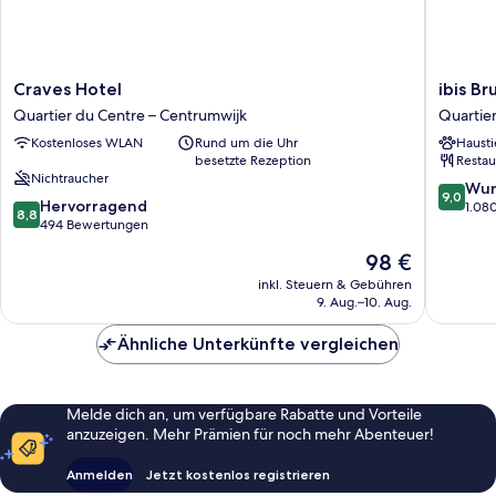
Craves
ibis
Craves Hotel
ibis Br
Hotel
Brussels
Quartier du Centre – Centrumwijk
Quartie
Quartier
off
Kostenloses WLAN
Rund um die Uhr
Hausti
du
Grand
besetzte Rezeption
Restau
Centre
Place
Nichtraucher
–
Quartier
9.0
Wun
9,0
8.8
Centrumwijk
Hervorragend
du
von
1.08
8,8
von
494 Bewertungen
Centre
10,
10,
–
Wunder
Der
98 €
Hervorragend,
Centrum
1.080
Preis
494
inkl. Steuern & Gebühren
Bewert
beträgt
9. Aug.–10. Aug.
Bewertungen
98 €
Ähnliche Unterkünfte vergleichen
Melde dich an, um verfügbare Rabatte und Vorteile
anzuzeigen. Mehr Prämien für noch mehr Abenteuer!
Anmelden
Jetzt kostenlos registrieren