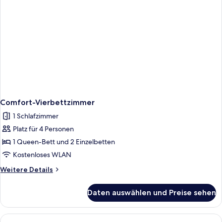
Comfort-Vierbettzimmer
1 Schlafzimmer
Platz für 4 Personen
1 Queen-Bett und 2 Einzelbetten
Kostenloses WLAN
Weitere
Weitere Details
Details
für
Daten auswählen und Preise sehen
Comfort-
Vierbettzimmer