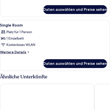
anzeigen
Details
für
Daten auswählen und Preise sehen
Double
Bed
Room
Alle
Hochwertige Bettwaren, Minibar, Zimm
6
Single Room
Fotos
Platz für 1 Person
für
1 Einzelbett
Single
Room
Kostenloses WLAN
anzeigen
Weitere
Weitere Details
Details
für
Daten auswählen und Preise sehen
Single
Room
Ähnliche Unterkünfte
Craves Hotel
ibis Brus