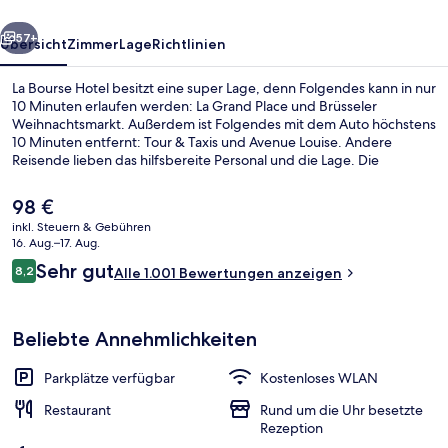
rück
Weiter
57+
Übersicht
Zimmer
Lage
Richtlinien
La Bourse Hotel besitzt eine super Lage, denn Folgendes kann in nur
10 Minuten erlaufen werden: La Grand Place und Brüsseler
Weihnachtsmarkt. Außerdem ist Folgendes mit dem Auto höchstens
10 Minuten entfernt: Tour & Taxis und Avenue Louise. Andere
Reisende lieben das hilfsbereite Personal und die Lage. Die
öffentlichen Verkehrsmittel sind nur einen kurzen Fußmarsch
entfernt: Zur Station Bourse-Beurs sind es nur wenige Schritte und
Der
98 €
zur Station De Brouckère 5 Minuten.
aktuelle
inkl. Steuern & Gebühren
Preis
16. Aug.–17. Aug.
Restaurant
beträgt
Bewertungen
Sehr gut
8,2
Alle 1.001 Bewertungen anzeigen
98 €.
8,2 von 10.
Beliebte Annehmlichkeiten
Parkplätze verfügbar
Kostenloses WLAN
Restaurant
Rund um die Uhr besetzte
Rezeption