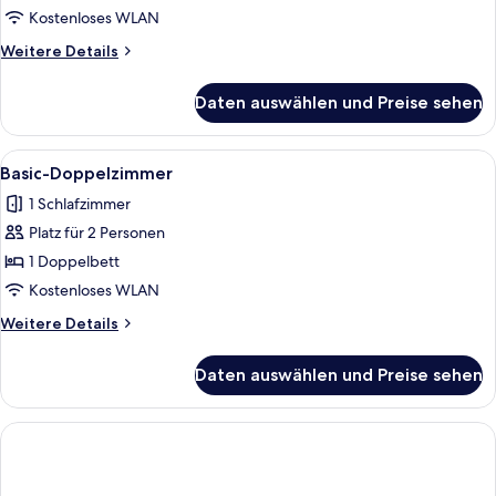
Kostenloses WLAN
Weitere
Weitere Details
Details
für
Daten auswählen und Preise sehen
Elite-
Zimmer
Alle
Ein ordentlich bezogenes Bett mit du
11
Basic-Doppelzimmer
Fotos
1 Schlafzimmer
für
Platz für 2 Personen
Basic-
Doppelzimmer
1 Doppelbett
anzeigen
Kostenloses WLAN
Weitere
Weitere Details
Details
für
Daten auswählen und Preise sehen
Basic-
Doppelzimmer