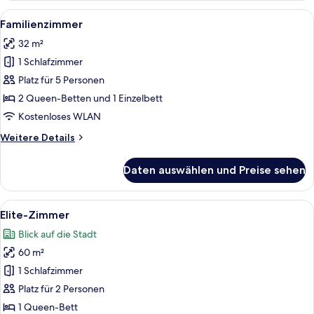
Alle
Ein Schlafzimmer mit einem großen Be
8
Familienzimmer
Fotos
32 m²
für
1 Schlafzimmer
Familienzimmer
anzeigen
Platz für 5 Personen
2 Queen-Betten und 1 Einzelbett
Kostenloses WLAN
Weitere
Weitere Details
Details
für
Daten auswählen und Preise sehen
Familienzimmer
Alle
Ein modernes Wohnzimmer mit rotem T
10
Elite-Zimmer
Fotos
Blick auf die Stadt
für
60 m²
Elite-
Zimmer
1 Schlafzimmer
anzeigen
Platz für 2 Personen
1 Queen-Bett