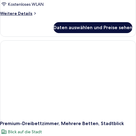
Kostenloses WLAN
Weitere
Weitere Details
Details
für
Daten auswählen und Preise sehen
Comfort-
Dreibettzimmer
Premium-Dreibettzimmer, Mehrere Betten, Stadtblick
Blick auf die Stadt