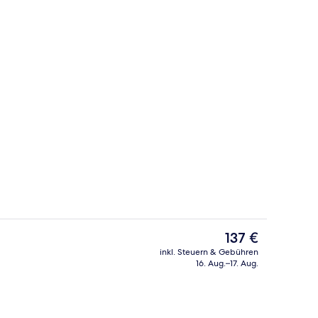
Presidential-Suite, 1 King-Bett | Ho
Der
137 €
aktuelle
inkl. Steuern & Gebühren
Preis
16. Aug.–17. Aug.
-Suite, 1 King-Bett | Wohnbereich | Flachbildfernseher
Außenbereich
beträgt
137 €.