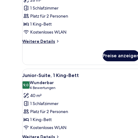
1 King-
1 Schlafzimmer
Bett
Platz für 2 Personen
anzeigen
1 King-Bett
Kostenloses WLAN
Weitere
Weitere Details
Details
für
Preise anzeige
Zimmer,
1 King-
Bett
Alle
Ein modernes Hotelzimmer mit S
7
Junior-Suite, 1 King-Bett
Fotos
Wunderbar
für
9,0
9,0 von 10
(4
4 Bewertungen
Junior-
Bewertungen)
40 m²
Suite,
1 Schlafzimmer
1 King-
Platz für 2 Personen
Bett
1 King-Bett
anzeigen
Kostenloses WLAN
Weitere
Weitere Details