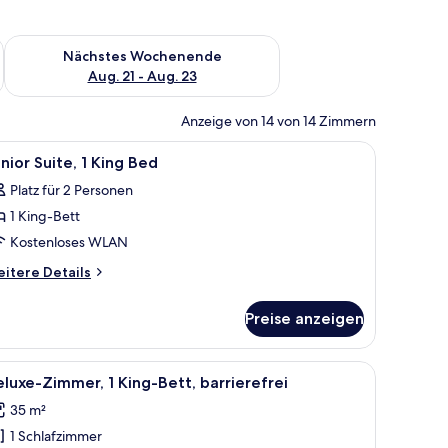
es Wochenende, Aug. 14 - Aug. 16.
Überprüfe die Verfügbarkeit für nächstes Wochenende, Aug. 2
Nächstes Wochenende
Aug. 21 - Aug. 23
Anzeige von 14 von 14 Zimmern
, Schreibtisch, Stuhl, Kleiderschrank und Spiegel.
le
Ein Hotelzimmer mit einem großen Bett, einem
10
nior Suite, 1 King Bed
otos
Platz für 2 Personen
ür
1 King-Bett
unior
ite,
Kostenloses WLAN
itere
itere Details
ing
tails
r
ed
Preise anzeigen
nior
nzeigen
ite,
hängen.
t, einem Schreibtisch, einem Sessel, einem Fernseher und einem Fenster mit
le
Ein Hotelzimmer mit einem großen Bett, einem
8
ng
luxe-Zimmer, 1 King-Bett, barrierefrei
otos
ed
35 m²
ür
1 Schlafzimmer
eluxe-