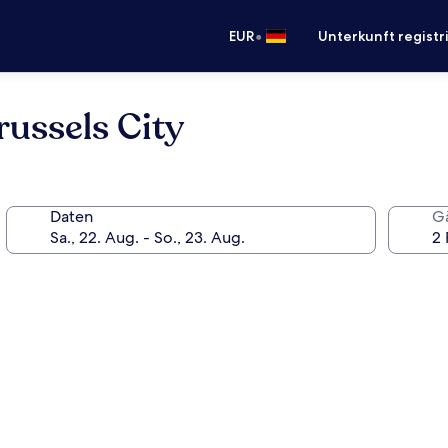
•
EUR
Unterkunft registr
russels City
Daten
G