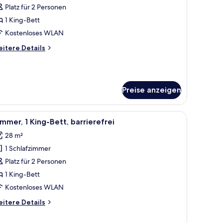
immer,
Platz für 2 Personen
King-
1 King-Bett
ett,
Kostenloses WLAN
arrierefrei
itere
itere Details
nzeigen
tails
r
luxe-
mmer,
Preise anzeigen
King-
tt,
rrierefrei
roßen Bett, einem Schreibtisch und einem Fernseher.
le
Ein Hotelzimmer mit einem Bett, einem Schrei
8
mmer, 1 King-Bett, barrierefrei
otos
28 m²
ür
1 Schlafzimmer
immer,
King-
Platz für 2 Personen
ett,
1 King-Bett
arrierefrei
Kostenloses WLAN
nzeigen
itere
itere Details
tails
r