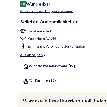
Bewertungen
Wunderbar
9,0
9,0 von 10.
Alle 687 Bewertungen anzeigen
Restaurant
Beliebte Annehmlichkeiten
Haustiere erlaubt
Kostenloses WLAN
Zimmer mit Verbindungstür verfügbar
Alle anzeigen
Wichtigste Merkmale
(12)
Für Familien
(6)
Warum wir diese Unterkunft toll finden