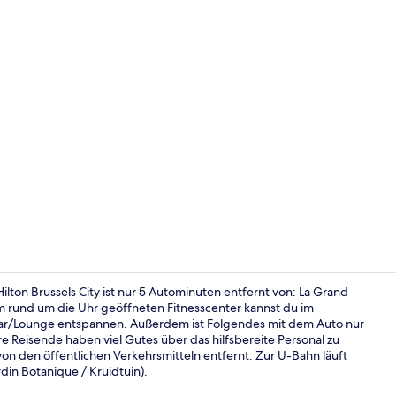
Rezeption
ton Brussels City ist nur 5 Autominuten entfernt von: La Grand
m rund um die Uhr geöffneten Fitnesscenter kannst du im
 Bar/Lounge entspannen. Außerdem ist Folgendes mit dem Auto nur
Presidential
e Reisende haben viel Gutes über das hilfsbereite Personal zu
von den öffentlichen Verkehrsmitteln entfernt: Zur U-Bahn läuft
din Botanique / Kruidtuin).