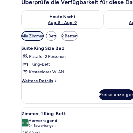
Überprüfe die Verfügbarkeit für diese D
Überprüfe die Verfügbarkeit für heute Nacht, Aug. 8
Überprüfe die
Heute Nacht
Aug. 8 - Aug. 9
Au
Verfügbare
Alle Zimmer
1 Bett
2 Betten
Filter
Alle
Ein Hotelzimmer mit Bett, Nach
für
11
Suite King Size Bed
Fotos
Zimmer
Platz für 2 Personen
für
1 King-Bett
Suite
King
Kostenloses WLAN
Size
Weitere
Weitere Details
Bed
Details
für
anzeigen
Preise anzeige
Suite
King
Size
Alle
Ein Hotelzimmer mit einem Bet
5
Bed
Zimmer, 1 King-Bett
Fotos
Hervorragend
für
8,8
8,8 von 10
(64
64 Bewertungen
Zimmer,
Bewertungen)
28 m²