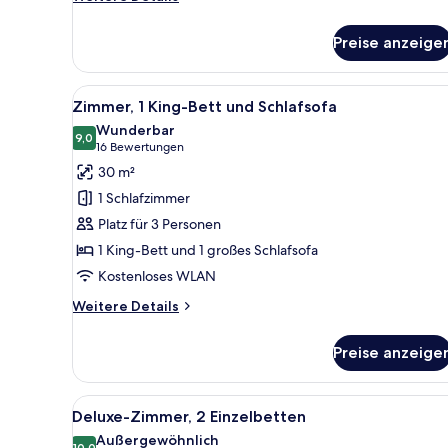
Details
für
Preise anzeige
Junior-
Suite,
1 King-
Alle
Ein Hotelzimmer mit einem gro
5
Bett
Zimmer, 1 King-Bett und Schlafsofa
Fotos
Wunderbar
für
9,0
9,0 von 10
(16
16 Bewertungen
Zimmer,
Bewertungen)
30 m²
1 King-
1 Schlafzimmer
Bett
Platz für 3 Personen
und
1 King-Bett und 1 großes Schlafsofa
Schlafsofa
Kostenloses WLAN
anzeigen
Weitere
Weitere Details
Details
für
Preise anzeige
Zimmer,
1 King-
Bett
Alle
Ein Hotelzimmer mit Bett, Schr
4
und
Deluxe-Zimmer, 2 Einzelbetten
Fotos
Schlafsofa
Außergewöhnlich
10,0