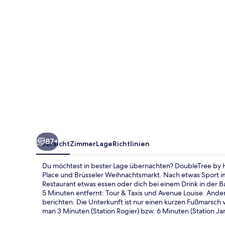
City
87+
Übersicht
Zimmer
Lage
Richtlinien
Du möchtest in bester Lage übernachten? DoubleTree by Hil
Place und Brüsseler Weihnachtsmarkt. Nach etwas Sport i
Restaurant etwas essen oder dich bei einem Drink in der
5 Minuten entfernt: Tour & Taxis und Avenue Louise. Ander
berichten. Die Unterkunft ist nur einen kurzen Fußmarsch 
man 3 Minuten (Station Rogier) bzw. 6 Minuten (Station Jar