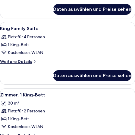
With
Details
für
Lounge
Daten auswählen und Preise sehen
King
Access
Family
anzeigen
Suite
Alle
Allergikerbettwaren, Zimmersafe, Schr
4
With
King Family Suite
Fotos
Lounge
Platz für 4 Personen
Access
für
1 King-Bett
King
Family
Kostenloses WLAN
Suite
Weitere
Weitere Details
anzeigen
Details
für
Daten auswählen und Preise sehen
King
Family
Suite
Alle
Ein Hotelzimmer mit einem großen Bet
5
Zimmer, 1 King-Bett
Fotos
30 m²
für
Platz für 2 Personen
Zimmer,
1 King-
1 King-Bett
Bett
Kostenloses WLAN
anzeigen