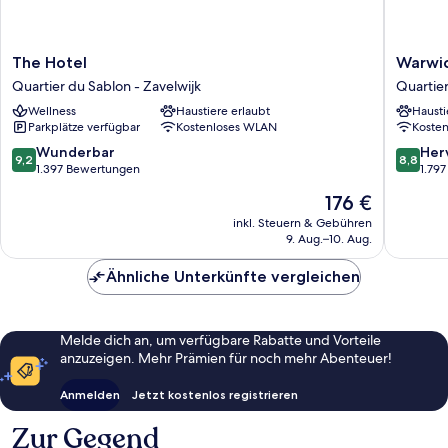
The
Warwick
The Hotel
Warwic
Hotel
Brussels
Quartier du Sablon - Zavelwijk
Quartie
Quartier
Grand-
Wellness
Haustiere erlaubt
Hausti
du
Place
Parkplätze verfügbar
Kostenloses WLAN
Koste
Sablon
Quartier
-
du
9.2
8.8
Wunderbar
Her
9,2
8,8
Zavelwijk
Centre
von
von
1.397 Bewertungen
1.79
–
10,
10,
Der
176 €
Centrum
Wunderbar,
Hervorr
Preis
1.397
1.797
inkl. Steuern & Gebühren
beträgt
9. Aug.–10. Aug.
Bewertungen
Bewert
176 €
Ähnliche Unterkünfte vergleichen
Melde dich an, um verfügbare Rabatte und Vorteile
anzuzeigen. Mehr Prämien für noch mehr Abenteuer!
Anmelden
Jetzt kostenlos registrieren
Zur Gegend