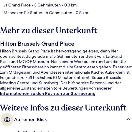
La Grand Place
- 3 Gehminuten
- 0.3 km
Manneken Pis Statue
- 6 Gehminuten
- 0.5 km
Mehr zu dieser Unterkunft
Hilton Brussels Grand Place
Hilton Brussels Grand Place ist hervorragend gelegen, denn hier
übernachtest du gerade mal 5 Gehminuten entfernt von: La Grand
Place und MOOF Museum. Nach einem Workout im rund um die Uhr
geöffneten Fitnessbereich kannst du im Sentro essen gehen. Es serviert
zum Mittagessen und Abendessen internationale Küche. Außerdem ist
Folgendes zu Fuß höchstens 10 Minuten entfernt: Square Brussels
Meeting Centre und Kunstberg. Das hilfsbereite Personal und der
allgemeine Zustand erhalten tolle Bewertungen von anderen
Reisenden. Die öffentlichen Verkehrsmittel sind nur einen kurzen
Informationen zu den Rechten zur Stornierung
Fußmarsch entfernt: Zur Straßenbahnhaltestelle Palais sind es 6
Minuten und zur Station Parc 6 Minuten.
Weitere Infos zu dieser Unterkunft
Auf einen Blick