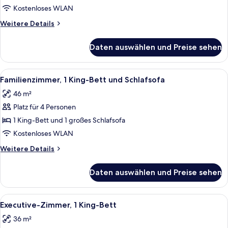
Queen-
Kostenloses WLAN
Bett
Weitere
Weitere Details
anzeigen
Details
für
Daten auswählen und Preise sehen
Zimmer,
1
Queen-
Alle
Ein Hotelzimmer mit Bett, einer Couch
5
Bett
Familienzimmer, 1 King-Bett und Schlafsofa
Fotos
46 m²
für
Platz für 4 Personen
Familienzimmer,
1 King-
1 King-Bett und 1 großes Schlafsofa
Bett
Kostenloses WLAN
und
Weitere
Weitere Details
Schlafsofa
Details
anzeigen
für
Daten auswählen und Preise sehen
Familienzimmer,
1 King-
Bett
Alle
Ein Hotelzimmer mit einem großen Bet
5
und
Executive-Zimmer, 1 King-Bett
Fotos
Schlafsofa
36 m²
für