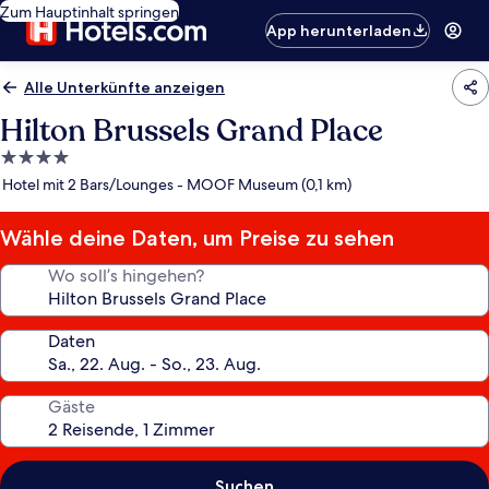
Zum Hauptinhalt springen
App herunterladen
Alle Unterkünfte anzeigen
Hilton Brussels Grand Place
4.0-
Sterne-
Hotel mit 2 Bars/Lounges - MOOF Museum (0,1 km)
Unterkunft
Wähle deine Daten, um Preise zu sehen
Wo soll’s hingehen?
Daten
Gäste
Suchen