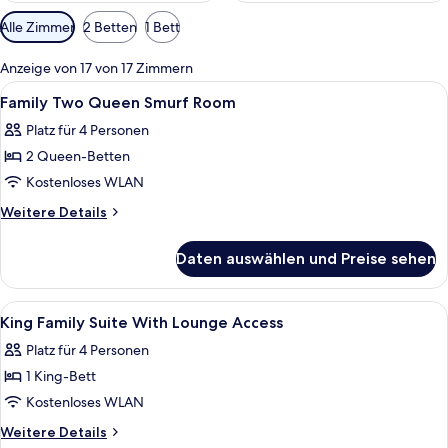
Verfügbare
Alle Zimmer
2 Betten
1 Bett
Filter
für
Anzeige von 17 von 17 Zimmern
Zimmer
Alle
Allergikerbettwaren, Zimmersafe, Schr
6
Family Two Queen Smurf Room
Fotos
Platz für 4 Personen
für
2 Queen-Betten
Family
Two
Kostenloses WLAN
Queen
Weitere
Weitere Details
Smurf
Details
für
Room
Daten auswählen und Preise sehen
Family
anzeigen
Two
Queen
Alle
Allergikerbettwaren, Zimmersafe, Schr
4
Smurf
King Family Suite With Lounge Access
Fotos
Room
Platz für 4 Personen
für
1 King-Bett
King
Family
Kostenloses WLAN
Suite
Weitere
Weitere Details