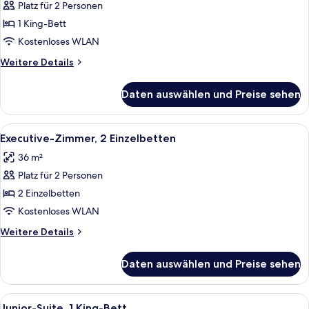
Platz für 2 Personen
Executive-
Zimmer,
1 King-Bett
1 King-
Kostenloses WLAN
Bett
Weitere
Weitere Details
anzeigen
Details
für
Daten auswählen und Preise sehen
Executive-
Zimmer,
1 King-
Alle
Ein Hotelzimmer mit einem großen Bet
6
Bett
Executive-Zimmer, 2 Einzelbetten
Fotos
36 m²
für
Platz für 2 Personen
Executive-
Zimmer,
2 Einzelbetten
2 Einzelbetten
Kostenloses WLAN
anzeigen
Weitere
Weitere Details
Details
für
Daten auswählen und Preise sehen
Executive-
Zimmer,
2 Einzelbetten
Alle
Ein Hotelzimmer mit einem großen Bett
7
Junior-Suite, 1 King-Bett