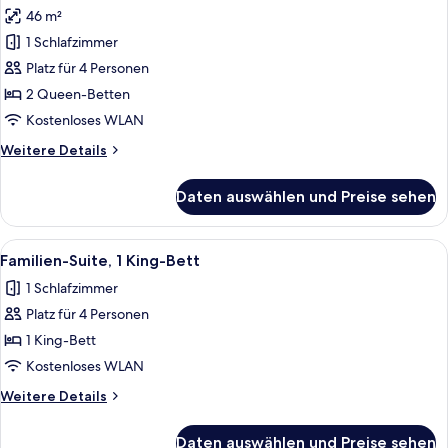
Fotos
46 m²
für
1 Schlafzimmer
Familienzimmer,
2 Queen-
Platz für 4 Personen
Betten
2 Queen-Betten
(Fun
Kostenloses WLAN
Smurf)
Weitere
Weitere Details
anzeigen
Details
für
Daten auswählen und Preise sehen
Familienzimmer,
2 Queen-
Betten
Alle
Ein Hotelzimmer mit einem großen Bet
4
(Fun
Familien-Suite, 1 King-Bett
Fotos
Smurf)
1 Schlafzimmer
für
Platz für 4 Personen
Familien-
Suite,
1 King-Bett
1 King-
Kostenloses WLAN
Bett
Weitere
Weitere Details
anzeigen
Details
für
Daten auswählen und Preise sehen