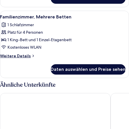
Familien-
Suite,
1 King-
Alle
Ein Hotelzimmer mit einem Bett, zwei
5
Bett
Familienzimmer, Mehrere Betten
Fotos
1 Schlafzimmer
für
Platz für 4 Personen
Familienzimmer,
Mehrere
1 King-Bett und 1 Einzel-Etagenbett
Betten
Kostenloses WLAN
anzeigen
Weitere
Weitere Details
Details
für
Daten auswählen und Preise sehen
Familienzimmer,
Mehrere
Betten
Ähnliche Unterkünfte
The Hotel
Warwick 