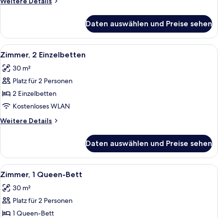
Weitere
Weitere Details
Details
für
Daten auswählen und Preise sehen
Zimmer,
1 King-
Bett
Alle
Ein Hotelzimmer mit einem großen Bet
10
Zimmer, 2 Einzelbetten
Fotos
30 m²
für
Platz für 2 Personen
Zimmer,
2 Einzelbetten
2 Einzelbetten
anzeigen
Kostenloses WLAN
Weitere
Weitere Details
Details
für
Daten auswählen und Preise sehen
Zimmer,
2 Einzelbetten
Alle
Ein Hotelzimmer mit einem großen Bet
6
Zimmer, 1 Queen-Bett
Fotos
30 m²
für
Platz für 2 Personen
Zimmer,
1
1 Queen-Bett