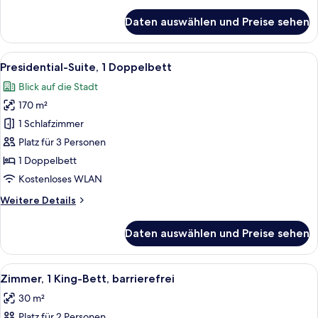
Details
für
Daten auswählen und Preise sehen
Junior-
Suite,
2 Einzelbetten
Alle
Ein modernes Wohnzimmer mit einem r
10
Presidential-Suite, 1 Doppelbett
Fotos
Blick auf die Stadt
für
170 m²
Presidential-
Suite,
1 Schlafzimmer
1
Platz für 3 Personen
Doppelbett
1 Doppelbett
anzeigen
Kostenloses WLAN
Weitere
Weitere Details
Details
für
Daten auswählen und Preise sehen
Presidential-
Suite,
1
Alle
Ein Hotelzimmer mit einem großen Bett
6
Doppelbett
Zimmer, 1 King-Bett, barrierefrei
Fotos
30 m²
für
Platz für 2 Personen