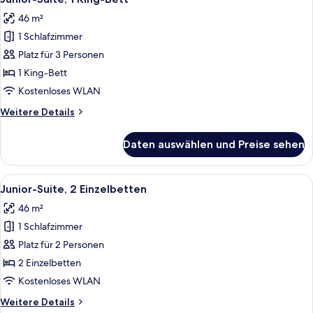
Fotos
46 m²
für
1 Schlafzimmer
Junior-
Suite,
Platz für 3 Personen
1 King-
1 King-Bett
Bett
Kostenloses WLAN
anzeigen
Weitere
Weitere Details
Details
für
Daten auswählen und Preise sehen
Junior-
Suite,
1 King-
Alle
Ein Hotelzimmer mit einem großen Bett
7
Bett
Junior-Suite, 2 Einzelbetten
Fotos
46 m²
für
1 Schlafzimmer
Junior-
Suite,
Platz für 2 Personen
2 Einzelbetten
2 Einzelbetten
anzeigen
Kostenloses WLAN
Weitere
Weitere Details