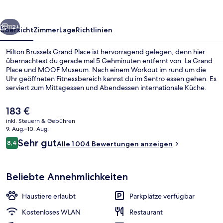
rück
Weiter
112+
Übersicht
Zimmer
Lage
Richtlinien
Hilton Brussels Grand Place ist hervorragend gelegen, denn hier
übernachtest du gerade mal 5 Gehminuten entfernt von: La Grand
Place und MOOF Museum. Nach einem Workout im rund um die
Uhr geöffneten Fitnessbereich kannst du im Sentro essen gehen. Es
serviert zum Mittagessen und Abendessen internationale Küche.
Außerdem ist Folgendes zu Fuß höchstens 10 Minuten entfernt:
Square Brussels Meeting Centre und Kunstberg. Das hilfsbereite
Der
183 €
Personal und der allgemeine Zustand erhalten tolle Bewertungen
aktuelle
inkl. Steuern & Gebühren
von anderen Reisenden. Die öffentlichen Verkehrsmittel sind nur
Preis
9. Aug.–10. Aug.
einen kurzen Fußmarsch entfernt: Zur Straßenbahnhaltestelle Palais
Lobby
beträgt
Bewertungen
sind es 6 Minuten und zur Station Parc 6 Minuten.
Sehr gut
8,4
Alle 1.004 Bewertungen anzeigen
183 €.
8,4 von 10.
Beliebte Annehmlichkeiten
Haustiere erlaubt
Parkplätze verfügbar
Kostenloses WLAN
Restaurant