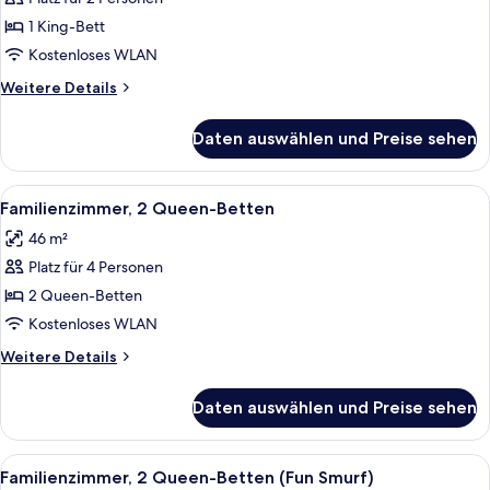
Zimmer,
1 King-
1 King-Bett
Bett,
Kostenloses WLAN
barrierefrei
Weitere
Weitere Details
anzeigen
Details
für
Daten auswählen und Preise sehen
Zimmer,
1 King-
Bett,
Alle
Ein Hotelzimmer mit zwei Betten, eine
4
barrierefrei
Familienzimmer, 2 Queen-Betten
Fotos
46 m²
für
Platz für 4 Personen
Familienzimmer,
2 Queen-
2 Queen-Betten
Betten
Kostenloses WLAN
anzeigen
Weitere
Weitere Details
Details
für
Daten auswählen und Preise sehen
Familienzimmer,
2 Queen-
Betten
Alle
Ein Hotelzimmer mit einer großen Wand
8
Familienzimmer, 2 Queen-Betten (Fun Smurf)