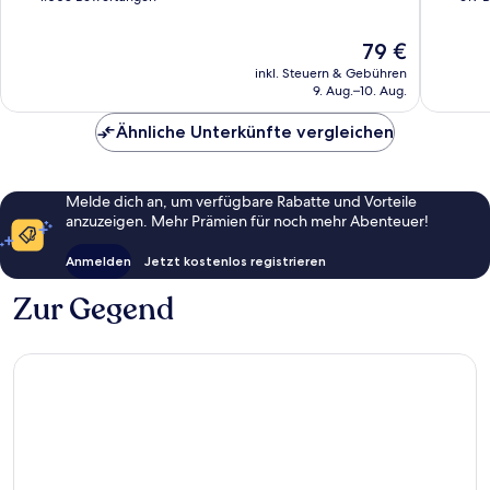
10,
10,
Gut,
Gut,
Der
79 €
1.003
619
Preis
inkl. Steuern & Gebühren
Bewertungen
Bewert
beträgt
9. Aug.–10. Aug.
79 €
Ähnliche Unterkünfte vergleichen
Melde dich an, um verfügbare Rabatte und Vorteile
anzuzeigen. Mehr Prämien für noch mehr Abenteuer!
Anmelden
Jetzt kostenlos registrieren
Zur Gegend