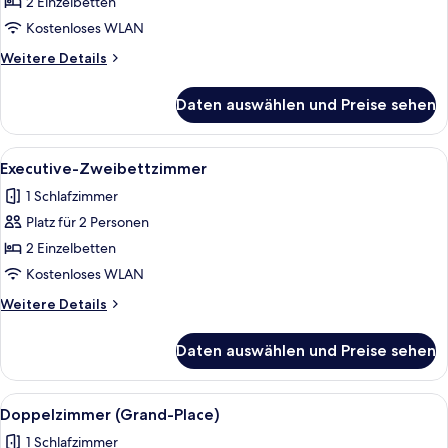
Zweibettzimmer
2 Einzelbetten
anzeigen
Kostenloses WLAN
Weitere
Weitere Details
Details
für
Daten auswählen und Preise sehen
Standard-
Zweibettzimmer
Alle
Ein Hotelzimmer mit zwei Betten, ein
4
Executive-Zweibettzimmer
Fotos
1 Schlafzimmer
für
Platz für 2 Personen
Executive-
Zweibettzimmer
2 Einzelbetten
anzeigen
Kostenloses WLAN
Weitere
Weitere Details
Details
für
Daten auswählen und Preise sehen
Executive-
Zweibettzimmer
Alle
Ein Hotelzimmer mit einem Bett, Nach
4
Doppelzimmer (Grand-Place)
Fotos
1 Schlafzimmer