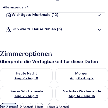
Alle anzeigen
Wichtigste Merkmale
(12)
Sich wie zu Hause fühlen
(5)
Zimmeroptionen
Überprüfe die Verfügbarkeit für diese Daten
Überprüfe die Verfügbarkeit für heute Nacht, Aug. 7 - Aug. 8.
Überprüfe die Verfügbarkeit f
Heute Nacht
Morgen
Aug. 7 - Aug. 8
Aug. 8 - Aug. 9
Überprüfe die Verfügbarkeit für dieses Wochenende, Aug. 7 - 
Überprüfe die Verfügbarkeit f
Dieses Wochenende
Nächstes Wochenende
Aug. 7 - Aug. 9
Aug. 14 - Aug. 16
Verfügbare
Alle Zimmer
2 Betten
1 Bett
Über 3 Betten