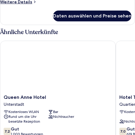
Weitere
Weitere Details
Details
für
Daten auswählen und Preise sehen
Executive-
Vierbettzimmer
Ähnliche Unterkünfte
Queen Anne Hotel
Hotel T
Queen
Hotel
Queen Anne Hotel
Hotel
Anne
The
Unterstadt
Quartie
Hotel
Moon
Kostenloses WLAN
Bar
Koste
Unterstadt
Quartier
Rund um die Uhr
Nichtraucher
du
besetzte Rezeption
Nichtr
Centre
7.2
7.0
Gut
–
Gut
7,2
7,0
von
von
1.003 Bewertungen
Centrum
619 