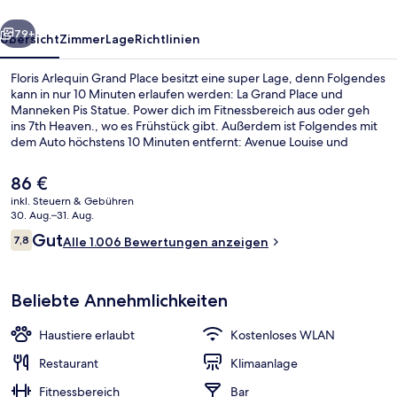
rück
Weiter
79+
Übersicht
Zimmer
Lage
Richtlinien
Floris Arlequin Grand Place besitzt eine super Lage, denn Folgendes
kann in nur 10 Minuten erlaufen werden: La Grand Place und
Manneken Pis Statue. Power dich im Fitnessbereich aus oder geh
ins 7th Heaven., wo es Frühstück gibt. Außerdem ist Folgendes mit
dem Auto höchstens 10 Minuten entfernt: Avenue Louise und
Brüsseler Weihnachtsmarkt. Andere Reisende lieben das
hilfsbereite Personal. Die öffentlichen Verkehrsmittel sind nur einen
Der
86 €
kurzen Fußmarsch entfernt: Zur Station De Brouckère sind es 4
aktuelle
inkl. Steuern & Gebühren
Minuten und zur Station Bourse-Beurs 4 Minuten.
Preis
30. Aug.–31. Aug.
Rezeption
beträgt
Bewertungen
Gut
7,8
Alle 1.006 Bewertungen anzeigen
86 €.
7,8 von 10.
Beliebte Annehmlichkeiten
Haustiere erlaubt
Kostenloses WLAN
Restaurant
Klimaanlage
Fitnessbereich
Bar