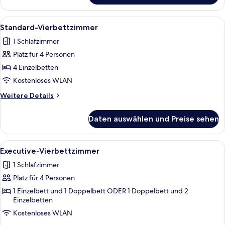
Dreibettzimmer
Alle
Ein Hotelzimmer mit zwei Betten, ein
4
Standard-Vierbettzimmer
Fotos
1 Schlafzimmer
für
Platz für 4 Personen
Standard-
Vierbettzimmer
4 Einzelbetten
anzeigen
Kostenloses WLAN
Weitere
Weitere Details
Details
für
Daten auswählen und Preise sehen
Standard-
Vierbettzimmer
Alle
Ein Hotelzimmer mit zwei Betten, eine
4
Executive-Vierbettzimmer
Fotos
1 Schlafzimmer
für
Platz für 4 Personen
Executive-
Vierbettzimmer
1 Einzelbett und 1 Doppelbett ODER 1 Doppelbett und 2
Einzelbetten
anzeigen
Kostenloses WLAN