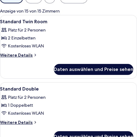
Filter
für
Anzeige von 15 von 15 Zimmern
Zimmer
Alle
Ein Hotelzimmer mit Doppelbett, zwe
4
Standard Twin Room
Fotos
Platz für 2 Personen
für
2 Einzelbetten
Standard
Twin
Kostenloses WLAN
Room
Weitere
Weitere Details
anzeigen
Details
für
Daten auswählen und Preise sehen
Standard
Twin
Room
Alle
Zimmersafe, Schreibtisch, kostenlose
4
Standard Double
Fotos
Platz für 2 Personen
für
1 Doppelbett
Standard
Double
Kostenloses WLAN
anzeigen
Weitere
Weitere Details
Details
für
Daten auswählen und Preise sehen