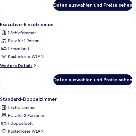
für
Daten auswählen und Preise sehen
Standard-
Einzelzimmer
Alle
Ein Hotelzimmer mit Bett, Schreibtisc
4
Executive-Einzelzimmer
Fotos
1 Schlafzimmer
für
Platz für 1 Person
Executive-
Einzelzimmer
1 Einzelbett
anzeigen
Kostenloses WLAN
Weitere
Weitere Details
Details
für
Daten auswählen und Preise sehen
Executive-
Einzelzimmer
Alle
Ein Hotelzimmer mit einem Bett, Nach
4
Standard-Doppelzimmer
Fotos
1 Schlafzimmer
für
Platz für 2 Personen
Standard-
Doppelzimmer
1 Doppelbett
anzeigen
Kostenloses WLAN