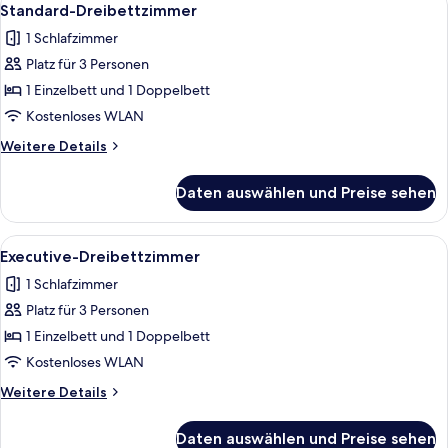
4
Standard-Dreibettzimmer
Fotos
1 Schlafzimmer
für
Platz für 3 Personen
Standard-
Dreibettzimmer
1 Einzelbett und 1 Doppelbett
anzeigen
Kostenloses WLAN
Weitere
Weitere Details
Details
für
Daten auswählen und Preise sehen
Standard-
Dreibettzimmer
Alle
Ein Hotelzimmer mit einem großen Bett
4
Executive-Dreibettzimmer
Fotos
1 Schlafzimmer
für
Platz für 3 Personen
Executive-
Dreibettzimmer
1 Einzelbett und 1 Doppelbett
anzeigen
Kostenloses WLAN
Weitere
Weitere Details
Details
für
Daten auswählen und Preise sehen
Executive-