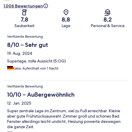
1.006 Bewertungen
7,8
8,8
8,2
Sauberkeit
Lage
Personal & Service
Bewertungen
Verifizierte Bewertung
8/10 – Sehr gut
19. Aug. 2024
Superlage, tolle Aussicht (5.OG)
Katia, Aufenthalt von 1 Nacht
Verifizierte Bewertung
10/10 – Außergewöhnlich
12. Jan. 2025
Super zentrale Lage im Zentrum, viel zu Fuß erreichbar. Kleine
aber gute Frühstücksauswahl, Zimmer groß und schönes Bad.
Fenster allerdings leicht undicht, Heizung powerte deswegen
die ganze Zeit.