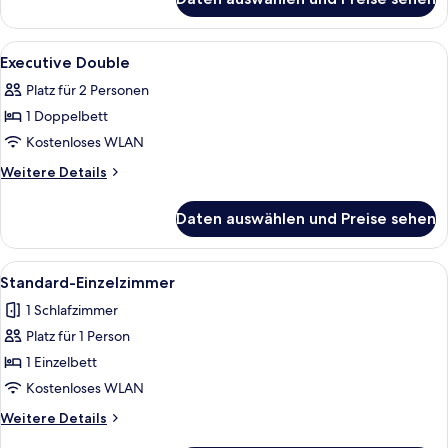
Standard
Double
Alle
Ein Hotelzimmer mit einem Bett, eine
4
Executive Double
Fotos
Platz für 2 Personen
für
1 Doppelbett
Executive
Double
Kostenloses WLAN
anzeigen
Weitere
Weitere Details
Details
für
Daten auswählen und Preise sehen
Executive
Double
Alle
Ein Hotelzimmer mit Bett, Nachttisch 
4
Standard-Einzelzimmer
Fotos
1 Schlafzimmer
für
Platz für 1 Person
Standard-
Einzelzimmer
1 Einzelbett
anzeigen
Kostenloses WLAN
Weitere
Weitere Details
Details