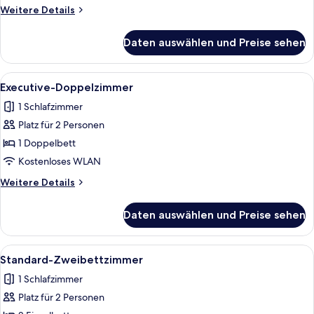
Weitere
Weitere Details
Details
für
Daten auswählen und Preise sehen
Standard-
Doppelzimmer
Alle
Ein Hotelzimmer mit einem Bett, einem
4
Executive-Doppelzimmer
Fotos
1 Schlafzimmer
für
Platz für 2 Personen
Executive-
Doppelzimmer
1 Doppelbett
anzeigen
Kostenloses WLAN
Weitere
Weitere Details
Details
für
Daten auswählen und Preise sehen
Executive-
Doppelzimmer
Alle
Ein Doppelbett mit Kopfteil, zwei Nac
4
Standard-Zweibettzimmer
Fotos
1 Schlafzimmer
für
Platz für 2 Personen
Standard-