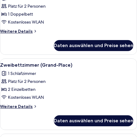
für
Platz für 2 Personen
Doppelzimmer
(Grand-
1 Doppelbett
Place)
Kostenloses WLAN
anzeigen
Weitere
Weitere Details
Details
für
Daten auswählen und Preise sehen
Doppelzimmer
(Grand-
Place)
Alle
Ein Doppelbett mit Kopfteil, zwei Nac
4
Zweibettzimmer (Grand-Place)
Fotos
1 Schlafzimmer
für
Platz für 2 Personen
Zweibettzimmer
(Grand-
2 Einzelbetten
Place)
Kostenloses WLAN
anzeigen
Weitere
Weitere Details
Details
für
Daten auswählen und Preise sehen
Zweibettzimmer
(Grand-
Place)
Alle
Ein Hotelzimmer mit einem Bett, Nach