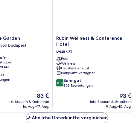
Rubin
le Garden
Rubin Wellness & Conference
Wellness
Hotel
 von Budapest
&
Bezirk XI
Conference
nsfer
Hotel
Pool
erfügbar
Wellness
Bezirk
 WLAN
Haustiere erlaubt
XI
Parkplätze verfügbar
ar
tungen
8.0
Sehr gut
8,0
von
363 Bewertungen
10,
Der
Der
83 €
93 €
Sehr
Preis
Preis
gut,
inkl. Steuern & Gebühren
inkl. Steuern & Gebühren
beträgt
beträgt
16. Aug.–17. Aug.
9. Aug.–10. Aug.
363
83 €
93 €
Bewertungen
Ähnliche Unterkünfte vergleichen