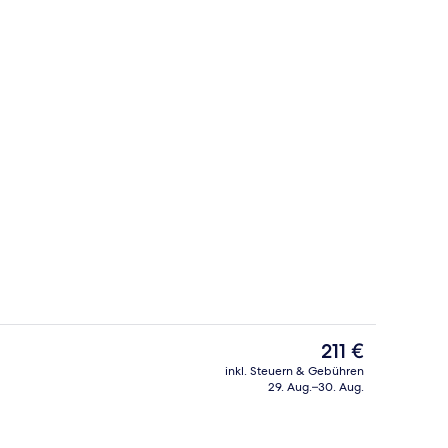
 kostenloses WLAN, Bettwäsche
Lounge
Der
211 €
aktuelle
inkl. Steuern & Gebühren
Preis
29. Aug.–30. Aug.
Innenbereich
beträgt
211 €.