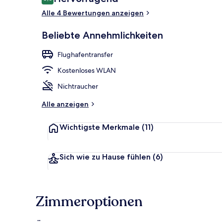
8,6 von 10.
Alle 4 Bewertungen anzeigen
Fassade der 
Beliebte Annehmlichkeiten
Flughafentransfer
Kostenloses WLAN
Nichtraucher
Alle anzeigen
Wichtigste Merkmale
(11)
Sich wie zu Hause fühlen
(6)
Zimmeroptionen