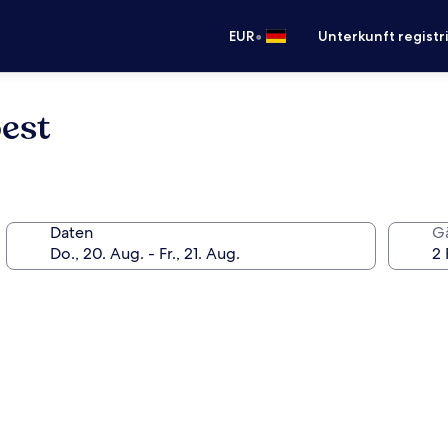
•
EUR
Unterkunft registr
est
Daten
G