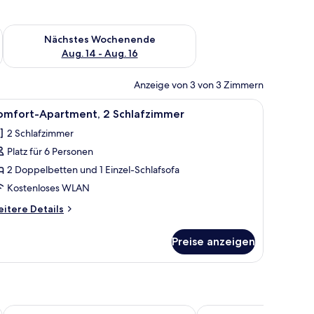
es Wochenende, Aug. 7 - Aug. 9.
Überprüfe die Verfügbarkeit für nächstes Wochenende, Aug. 1
Nächstes Wochenende
Aug. 14 - Aug. 16
Anzeige von 3 von 3 Zimmern
d und einem gestreiften Wanddesign.
tt, zwei Nachttischen mit Lampen, einem gerahmten Bild an der Wand und e
le
Ein Hotelzimmer mit einem großen Bett, zwe
5
omfort-Apartment, 2 Schlafzimmer
otos
2 Schlafzimmer
ür
Platz für 6 Personen
omfort-
partment,
2 Doppelbetten und 1 Einzel-Schlafsofa
 Schlafzimmer
Kostenloses WLAN
nzeigen
itere
itere Details
tails
r
Preise anzeigen
mfort-
artment,
Schlafzimmer
Butik Apartments by BQA
Hilton Budapest