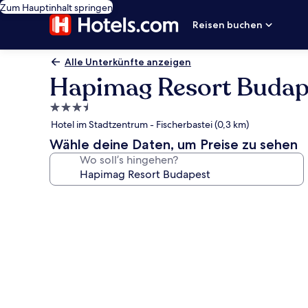
Zum Hauptinhalt springen
Reisen buchen
Alle Unterkünfte anzeigen
Hapimag Resort Budap
3.5-
Sterne-
Hotel im Stadtzentrum - Fischerbastei (0,3 km)
Unterkunft
Wähle deine Daten, um Preise zu sehen
Wo soll’s hingehen?
Fotogalerie
von
Hapimag
Resort
Budapest