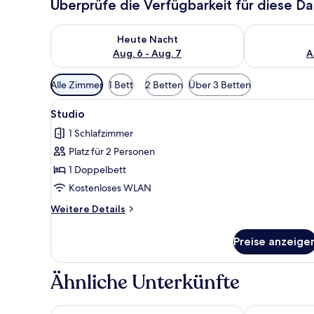
Überprüfe die Verfügbarkeit für diese D
Überprüfe die Verfügbarkeit für heute Nacht, Aug. 6
Überprüfe die
Heute Nacht
Aug. 6 - Aug. 7
A
Verfügbare
Alle Zimmer
1 Bett
2 Betten
Über 3 Betten
Filter
Alle
Ein Hotelzimmer mit einem gr
für
7
Studio
Fotos
Zimmer
1 Schlafzimmer
für
Platz für 2 Personen
Studio
anzeigen
1 Doppelbett
Kostenloses WLAN
Weitere
Weitere Details
Details
für
Preise anzeige
Studio
Ähnliche Unterkünfte
Mercure Budapest Castle Hill
Hotel Castle