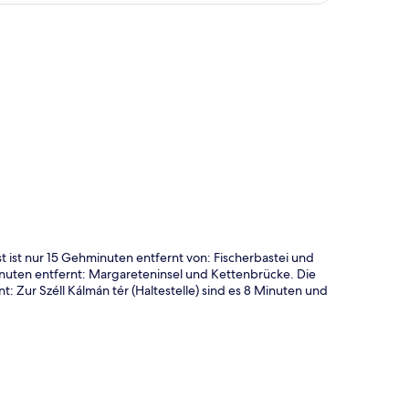
te
ist nur 15 Gehminuten entfernt von: Fischerbastei und
nuten entfernt: Margareteninsel und Kettenbrücke. Die
: Zur Széll Kálmán tér (Haltestelle) sind es 8 Minuten und