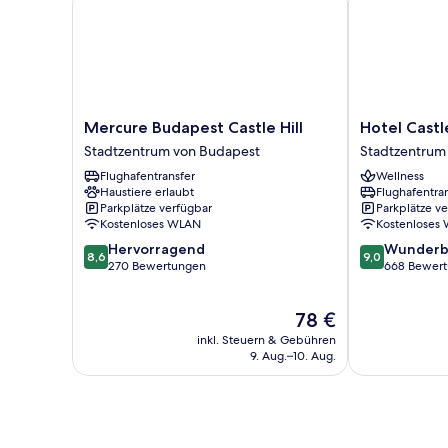
Mercure
Hotel
Mercure Budapest Castle Hill
Hotel Cast
Budapest
Castle
Stadtzentrum von Budapest
Stadtzentrum
Castle
Garden
Flughafentransfer
Wellness
Hill
Stadtzentrum
Haustiere erlaubt
Flughafentra
Stadtzentrum
von
Parkplätze verfügbar
Parkplätze v
von
Budapest
Kostenloses WLAN
Kostenloses
Budapest
8.6
9.0
Hervorragend
Wunderb
8,6
9,0
von
von
270 Bewertungen
668 Bewer
10,
10,
Hervorragend,
Wunderbar,
Der
78 €
270
668
Preis
Bewertungen
Bewertungen
inkl. Steuern & Gebühren
beträgt
9. Aug.–10. Aug.
78 €