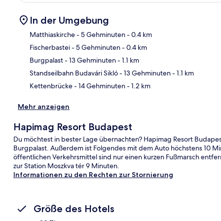
In der Umgebung
Matthiaskirche
- 5 Gehminuten
- 0.4 km
Fischerbastei
- 5 Gehminuten
- 0.4 km
Kar
Burgpalast
- 13 Gehminuten
- 1.1 km
Standseilbahn Budavári Sikló
- 13 Gehminuten
- 1.1 km
Kettenbrücke
- 14 Gehminuten
- 1.2 km
Mehr anzeigen
Hapimag Resort Budapest
Du möchtest in bester Lage übernachten? Hapimag Resort Budapest 
Burgpalast. Außerdem ist Folgendes mit dem Auto höchstens 10 Mi
öffentlichen Verkehrsmittel sind nur einen kurzen Fußmarsch entfernt
zur Station Moszkva tér 9 Minuten.
Informationen zu den Rechten zur Stornierung
Größe des Hotels