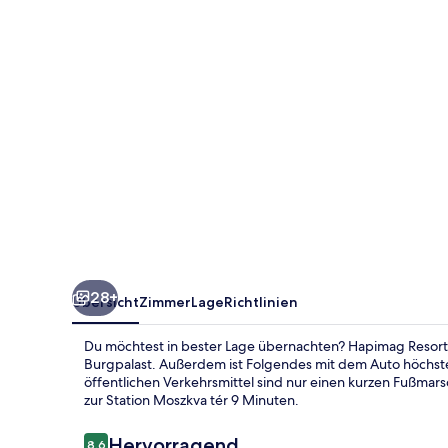
28+
Übersicht
Zimmer
Lage
Richtlinien
Du möchtest in bester Lage übernachten? Hapimag Resort 
Burgpalast. Außerdem ist Folgendes mit dem Auto höchste
öffentlichen Verkehrsmittel sind nur einen kurzen Fußmarsc
zur Station Moszkva tér 9 Minuten.
Bewertungen
Hervorragend
8,6