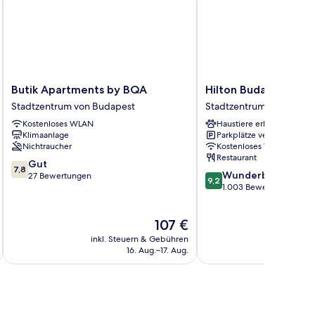
Butik
Hilton
Butik Apartments by BQA
Hilton Budapest
Apartments
Budapest
Stadtzentrum von Budapest
Stadtzentrum von Budap
by
Stadtzentrum
Kostenloses WLAN
Haustiere erlaubt
BQA
von
Klimaanlage
Parkplätze verfügbar
Stadtzentrum
Budapest
Nichtraucher
Kostenloses WLAN
von
Restaurant
7.8
Budapest
Gut
7,8
9.2
Wunderbar
von
27 Bewertungen
9,2
von
1.003 Bewertungen
10,
10,
Gut,
Wunderbar,
27
Der
107 €
1.003
Bewertungen
Preis
Bewertungen
inkl. Steuern & Gebühren
inkl. S
beträgt
16. Aug.–17. Aug.
107 €