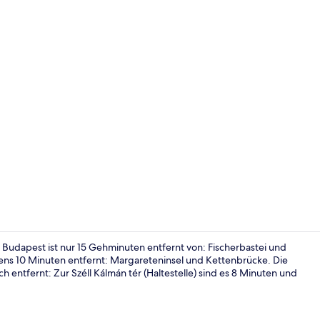
Zimmersafe,
Budapest ist nur 15 Gehminuten entfernt von: Fischerbastei und
ns 10 Minuten entfernt: Margareteninsel und Kettenbrücke. Die
h entfernt: Zur Széll Kálmán tér (Haltestelle) sind es 8 Minuten und
Innenhof