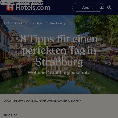
Zum Hauptinhalt springen
App
herunterladen
GO
Frankreich
Elsass
Strasbourg
8 Tipps für einen
perfekten Tag in
Straßburg
Wofür ist Straßburg bekannt?
GO GUIDES
STRASBOURG
AKTIVITÄTEN
STRASSBURG: HOTELS
Inhalt