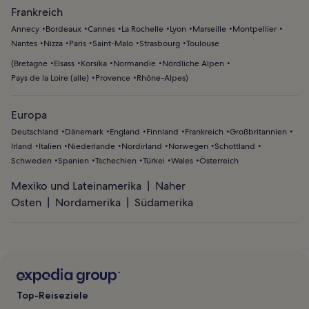
Frankreich
Annecy
Bordeaux
Cannes
La Rochelle
Lyon
Marseille
Montpellier
Nantes
Nizza
Paris
Saint-Malo
Strasbourg
Toulouse
(
Bretagne
Elsass
Korsika
Normandie
Nördliche Alpen
Pays de la Loire (alle)
Provence
Rhône-Alpes
)
Europa
Deutschland
Dänemark
England
Finnland
Frankreich
Großbritannien
Irland
Italien
Niederlande
Nordirland
Norwegen
Schottland
Schweden
Spanien
Tschechien
Türkei
Wales
Österreich
Mexiko und Lateinamerika
Naher
Osten
Nordamerika
Südamerika
Top-Reiseziele