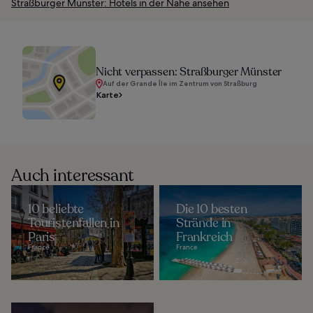
Straßburger Münster: Hotels in der Nähe ansehen
Nicht verpassen: Straßburger Münster
Auf der Grande Île im Zentrum von Straßburg
Karte
Auch interessant
10 beliebte
Die 10 besten
Touristenfallen in
Strände in
Paris
Frankreich
France
France