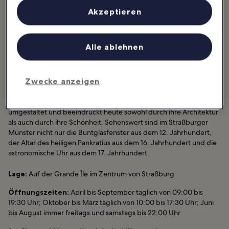
Inhalte, Messung von Werbeleistung und der Performance von Inhalten,
Zielgruppenforschung sowie Entwicklung und Verbesserung von
Akzeptieren
Angeboten.
Liste der Partner (Lieferanten)
Toll für:
Geschichte, Foto, Budget
Alle ablehnen
Der Nordturm des ab Ende des 11 Jahrhunderts errichteten
Liebfrauenmünsters zu Straßburg zählt mit seinen 142 Metern zu
Zwecke anzeigen
den höchsten Kirchtürmen der Welt. Im Verlauf der Geschichte
wurde die ursprünglich im romanischen Stil errichtete Kathedrale
durch gotische Bauelemente und Ergänzungen fast vollständig
umgestaltet und beeindruckt heute sowohl durch ihre Architektur
als auch durch ihre Schönheit. Sehenswert sind im Straßburger
Münster nicht nur die Buntglasfenster aus dem 12. Jahrhundert,
der Altar des heiligen Pankratius aus dem 16. Jahrhundert und die
astronomische Uhr aus dem 17. Jahrhundert.
Lage:
Auf der Grande Île im Zentrum von Straßburg
Öffnungszeiten:
April bis September täglich von 09:00 bis
19:30 Uhr; Oktober bis März täglich von 10:00 bis 17:30 Uhr; Juni
bis August immer freitags und samstags bis 22:00 Uhr