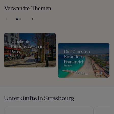
Verwandte Themen
10 beliebte
Touristenfallen in
Paris
Die 10 besten
France
Strände in
Frankreich
France
Unterkünfte in Strasbourg
Citadines Eurometropole Strasbourg
Hotel Athe