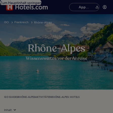
Zum Hauptinhalt springen
App
herunterladen
GO
Frankreich
Rhône-Alpes
Rhône-Alpes
Wissenswertes vor der Anreise
GO GUIDES
RHÔNE-ALPES
AKTIVITÄTEN
RHÔNE-ALPES: HOTELS
Inhalt