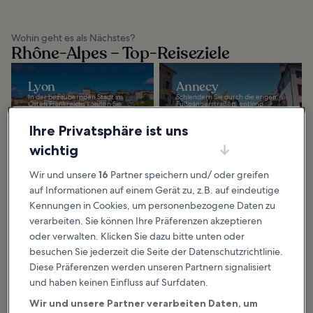
Wohin geht es als Nächstes?
Rhône-Alpes – Top-Reiseziele
Lyon
Annecy
In der bezaubernden Stadt im
Schlendern Sie durch die engen
Osten Frankreichs können Sie
Fußgängerstraßen, entlang
außerdem die majestätische
Kunsthandwerksläden,
Kirche Notre-Dame de Fourvière
Bäckereien und Eisdielen. Mit
besichtigen, die hoch...
etwas Glück stoßen Sie...
Ihre Privatsphäre ist uns
wichtig
Wir und unsere
16
Partner speichern und/ oder greifen
auf Informationen auf einem Gerät zu, z.B. auf eindeutige
Kennungen in Cookies, um personenbezogene Daten zu
Ausgewählte Erlebnisse und Unterhaltsames
Rhône-Alpes: Was gibt es zu
verarbeiten. Sie können Ihre Präferenzen akzeptieren
oder verwalten. Klicken Sie dazu bitte unten oder
besichtigen und zu
besuchen Sie jederzeit die Seite der Datenschutzrichtlinie.
unternehmen?
Diese Präferenzen werden unseren Partnern signalisiert
und haben keinen Einfluss auf Surfdaten.
Mehr anzeigen
Wir und unsere Partner verarbeiten Daten, um