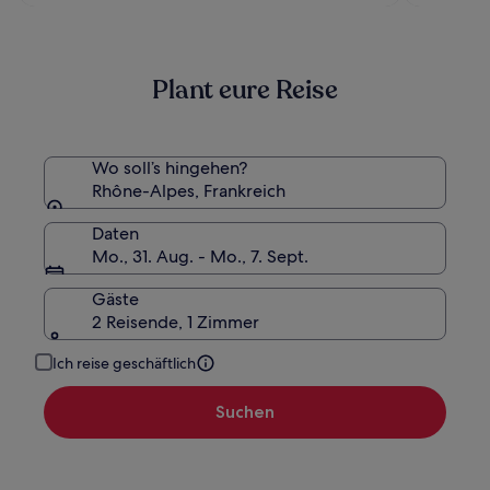
190 €
war
236 €,
siehe
weitere
Plant eure Reise
Informationen
zum
Standardpreis.
Wo soll’s hingehen?
Rhône-Alpes, Frankreich
Daten
Mo., 31. Aug. - Mo., 7. Sept.
Gäste
2 Reisende, 1 Zimmer
Ich reise geschäftlich
Suchen