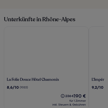
Unterkünfte in Rhône-Alpes
La Folie Douce Hôtel Chamonix
L'Impérial 
La
L'Impérial
La Folie Douce Hôtel Chamonix
L'Impéria
Folie
Palace
8.6
9.2
8,6/10
9,2/10
(1022)
(1
Douce
von
von
Hôtel
Der
190 €
10,
10,
Der
236 €
Chamonix
Preis
(1022)
(1006)
alte
für 1 Zimmer
beträgt
Preis
inkl. Steuern & Gebühren