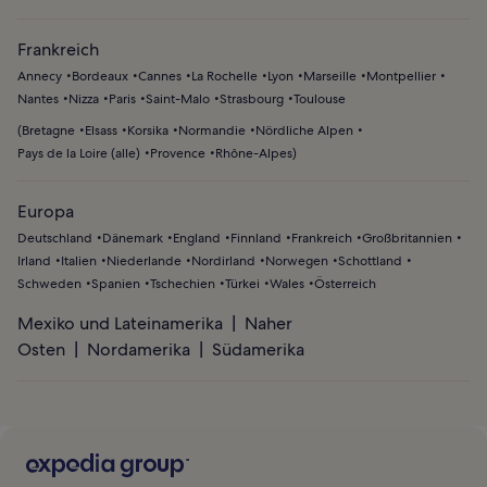
Frankreich
Annecy
Bordeaux
Cannes
La Rochelle
Lyon
Marseille
Montpellier
Nantes
Nizza
Paris
Saint-Malo
Strasbourg
Toulouse
(
Bretagne
Elsass
Korsika
Normandie
Nördliche Alpen
Pays de la Loire (alle)
Provence
Rhône-Alpes
)
Europa
Deutschland
Dänemark
England
Finnland
Frankreich
Großbritannien
Irland
Italien
Niederlande
Nordirland
Norwegen
Schottland
Schweden
Spanien
Tschechien
Türkei
Wales
Österreich
Mexiko und Lateinamerika
Naher
Osten
Nordamerika
Südamerika