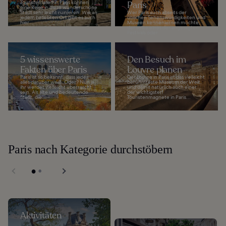
Touristenfallen in Paris können
Paris
eine Reise in diese wunderschöne
Stadt sehr leicht ruinieren. Wie an
Wer Paris auch abseits der
jedem beliebten Ort gibt es auch
üblichen Sehenswürdigkeiten und
hier...
Museen kennenlernen möchte,
der sollte eines der angesagten
Festivals oder...
5 wissenswerte
Den Besuch im
Fakten über Paris
Louvre planen
Paris ist so bekannt, dass jeder
Der Louvre in Paris ist das vielleicht
alles darüber weiß. Oder? Nun ja,
berühmteste Museum der Welt,
ihr werdet vielleicht überrascht
und damit natürlich auch einer
sein. Als alte und bedeutende
der wichtigsten
Stadt, die...
Touristenmagnete in Paris...
Paris nach Kategorie durchstöbern
Aktivitäten