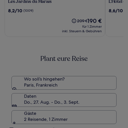
Les
L’Hôtel
Les Jardins du Marais
L’Hôtel d
Jardins
du
8.2
8.6
8,2/10
8,6/10
(1009)
(1
du
Collectio
von
von
Marais
Paris
Der
190 €
10,
10,
Der
209 €
Preis
(1009)
(1004)
alte
für 1 Zimmer
beträgt
Preis
inkl. Steuern & Gebühren
190 €
war
209 €,
siehe
weitere
Plant eure Reise
Informationen
zum
Standardpreis.
Wo soll’s hingehen?
Paris, Frankreich
Daten
Do., 27. Aug. - Do., 3. Sept.
Gäste
2 Reisende, 1 Zimmer