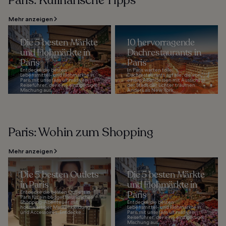
Paris: Kulinarische Tipps
Mehr anzeigen
Die 5 besten Märkte
10 hervorragende
und Flohmärkte in
Dachrestaurants in
Paris
Paris
Entdecke die besten
In Paris warten tolle
Lebensmittel- und Flohmärkte in
Dachrestaurants auf alle, die von
Paris mit unserem ultimativen
einem Abendessen mit Aussicht in
Reiseführer, der eine einzigartige
der Stadt der Lichter träumen.
Mischung aus...
Anders als New York...
Paris: Wohin zum Shopping
Mehr anzeigen
Die 5 besten Outlets
Die 5 besten Märkte
in Paris
und Flohmärkte in
Entdecke die besten Outlets in
Paris
Paris für ein budgetfreundliches
Shopping-Abenteuer mit
Entdecke die besten
hochwertiger Markenkleidung
Lebensmittel- und Flohmärkte in
und Accessoires. Entdecke...
Paris mit unserem ultimativen
Reiseführer, der eine einzigartige
Mischung aus...