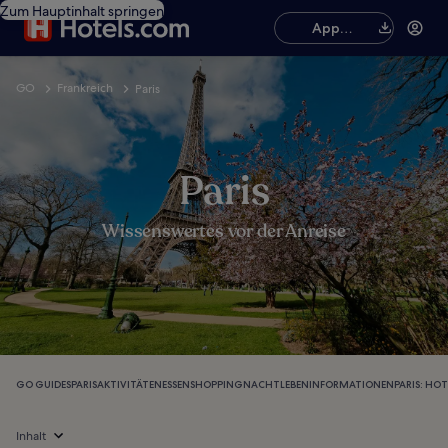
Zum Hauptinhalt springen
App
herunterladen
GO
Frankreich
Paris
Paris
Wissenswertes vor der Anreise
GO GUIDES
PARIS
AKTIVITÄTEN
ESSEN
SHOPPING
NACHTLEBEN
INFORMATIONEN
PARIS: HOT
Inhalt