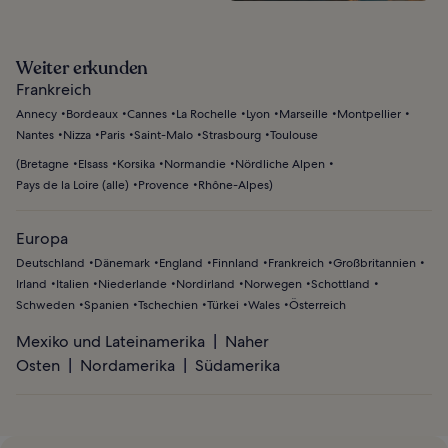
Weiter erkunden
Frankreich
Annecy
Bordeaux
Cannes
La Rochelle
Lyon
Marseille
Montpellier
Nantes
Nizza
Paris
Saint-Malo
Strasbourg
Toulouse
(
Bretagne
Elsass
Korsika
Normandie
Nördliche Alpen
Pays de la Loire (alle)
Provence
Rhône-Alpes
)
Europa
Deutschland
Dänemark
England
Finnland
Frankreich
Großbritannien
Irland
Italien
Niederlande
Nordirland
Norwegen
Schottland
Schweden
Spanien
Tschechien
Türkei
Wales
Österreich
Mexiko und Lateinamerika
Naher
Osten
Nordamerika
Südamerika