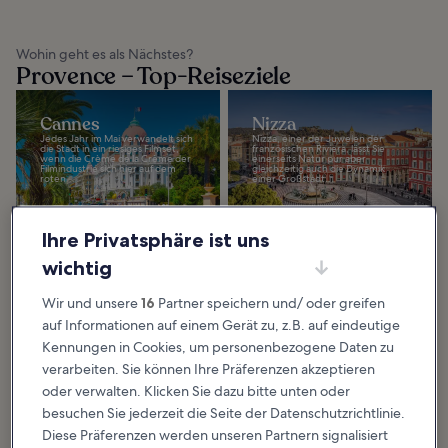
Wohin geht es als Nächstes?
Provence – Top-Reiseziele
Cannes
Nizza
Jedes Jahr im Mai verwandelt sich
Nizza, einer der Juwelen der
die Stadt in ein riesiges Filmset,
französischen Riviera, lässt Sie
wenn die Crème de la Crème der
einerseits Natur pur aber
Filmindustrie sich hier auf dem
gleichzeitig auch die Dynamik
roten...
einer Großstadt...
Ihre Privatsphäre ist uns
wichtig
Marseille
Wir und unsere
16
Partner speichern und/ oder greifen
Die an der Südostküste
Frankreichs gelegene Hauptstadt
auf Informationen auf einem Gerät zu, z.B. auf eindeutige
der Region Provence-Alpes-Côte
d'Azur lässt sich am besten zu Fuß
Kennungen in Cookies, um personenbezogene Daten zu
erkunden. Von der...
verarbeiten. Sie können Ihre Präferenzen akzeptieren
oder verwalten. Klicken Sie dazu bitte unten oder
besuchen Sie jederzeit die Seite der Datenschutzrichtlinie.
Diese Präferenzen werden unseren Partnern signalisiert