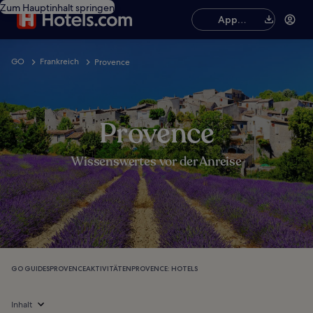
Zum Hauptinhalt springen
App
herunterladen
GO
Frankreich
Provence
Provence
Wissenswertes vor der Anreise
GO GUIDES
PROVENCE
AKTIVITÄTEN
PROVENCE: HOTELS
Inhalt