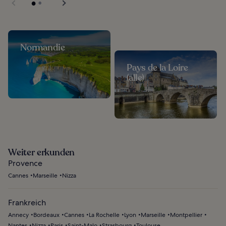
Normandie
Pays de la Loire
(alle)
Weiter erkunden
Provence
Cannes
Marseille
Nizza
Frankreich
Annecy
Bordeaux
Cannes
La Rochelle
Lyon
Marseille
Montpellier
Nantes
Nizza
Paris
Saint-Malo
Strasbourg
Toulouse