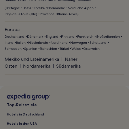
(
Bretagne
Elsass
Korsika
Normandie
Nördliche Alpen
Pays de la Loire (alle)
Provence
Rhône-Alpes
)
Europa
Deutschland
Dänemark
England
Finnland
Frankreich
Großbritannien
Irland
Italien
Niederlande
Nordirland
Norwegen
Schottland
Schweden
Spanien
Tschechien
Türkei
Wales
Österreich
Mexiko und Lateinamerika
Naher
Osten
Nordamerika
Südamerika
Top-Reiseziele
Hotels in Deutschland
Hotels in den USA