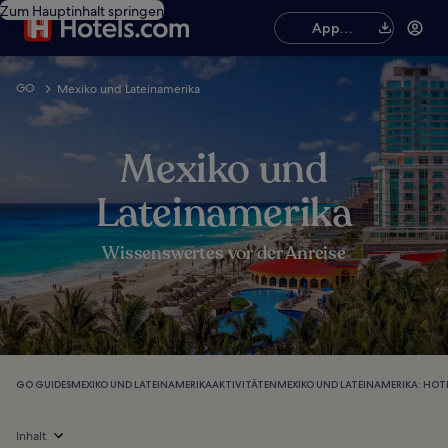
Zum Hauptinhalt springen
App
herunterladen
GO
Mexiko und Lateinamerika
Mexiko und
Lateinamerika
Wissenswertes vor der Anreise
GO GUIDES
MEXIKO UND LATEINAMERIKA
AKTIVITÄTEN
MEXIKO UND LATEINAMERIKA: HOT
Inhalt