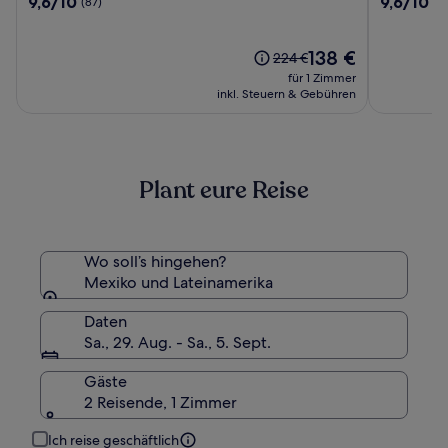
9,6/10
9,6/10
(87)
(1
Oaxaca
Resort
von
von
Boutique
&
10,
10,
Hotel
Spa
(87)
Der
(1000)
138 €
Der
224 €
Preis
alte
für 1 Zimmer
beträgt
Preis
inkl. Steuern & Gebühren
138 €
war
224 €,
siehe
weitere
Plant eure Reise
Informationen
zum
Standardpreis.
Wo soll’s hingehen?
Mexiko und Lateinamerika
Daten
Sa., 29. Aug. - Sa., 5. Sept.
Gäste
2 Reisende, 1 Zimmer
Ich reise geschäftlich