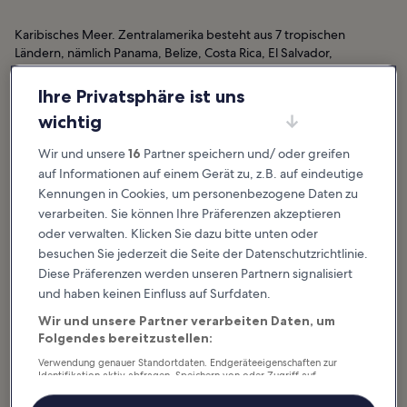
Karibisches Meer. Zentralamerika besteht aus 7 tropischen
Ländern, nämlich Panama, Belize, Costa Rica, El Salvador,
Guatemala, Honduras und Nicaragua. Mexikos Halbinsel Yucatán
ist ein Paradies für Schnorchler und Taucher, denn hier befindet
Ihre Privatsphäre ist uns
sich eines der weltweit größten Korallenriffs, das große
wichtig
Mesoamerikanische Riffsystem.
Wir und unsere
16
Partner speichern und/ oder greifen
Traditionen werden in Zentralamerika und Mexiko sehr gepflegt
auf Informationen auf einem Gerät zu, z.B. auf eindeutige
und Kulturfeste gibt es das ganze Jahr über zu erleben. Inmitten
Kennungen in Cookies, um personenbezogene Daten zu
dichten Dschungelgrüns stehen gut erhaltene Maya-Ruinen und
Azteken-Tempel, die euch in diese einst bedeutenden
verarbeiten. Sie können Ihre Präferenzen akzeptieren
Zivilisationen entführen. Ein tropisches Paradies mit
oder verwalten. Klicken Sie dazu bitte unten oder
archäologischen Stätten sagenumwobener alter Kulturen – wenn
besuchen Sie jederzeit die Seite der Datenschutzrichtlinie.
das keine Zutaten für ein einzigartiges Urlaubserlebnis in Mexiko
Diese Präferenzen werden unseren Partnern signalisiert
und Zentralamerika sind.
und haben keinen Einfluss auf Surfdaten.
Wir und unsere Partner verarbeiten Daten, um
Mexiko und Lateinamerika: Hotels
Folgendes bereitzustellen:
Verwendung genauer Standortdaten. Endgeräteeigenschaften zur
Identifikation aktiv abfragen. Speichern von oder Zugriff auf
Wohin geht es als Nächstes?
Informationen auf einem Endgerät. Personalisierte Werbung und
Mexiko und Lateinamerika – Top-
Inhalte, Messung von Werbeleistung und der Performance von Inhalten,