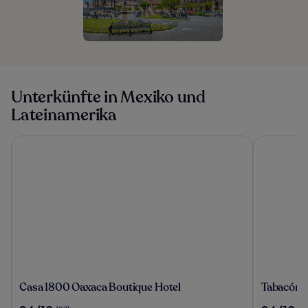
Unterkünfte in Mexiko und
Lateinamerika
Casa 1800 Oaxaca Boutique Hotel
Tabacón Th
Casa
Tabacón
Casa 1800 Oaxaca Boutique Hotel
Tabacón 
1800
Thermal
9.6
9.6