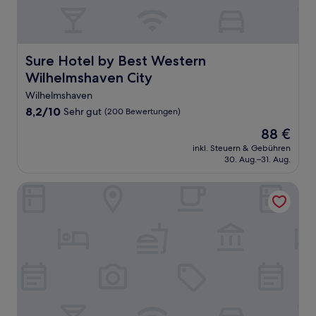
Sure Hotel by Best Western Wilhelmshaven City
Sure Hotel by Best Western
Wilhelmshaven City
Wilhelmshaven
8.2
8,2/10
Sehr gut
(200 Bewertungen)
von
Der
88 €
10,
Preis
Sehr
inkl. Steuern & Gebühren
beträgt
30. Aug.–31. Aug.
gut,
88 €
(200
Bewertungen)
Hotel Graf Bentinck