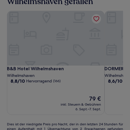
Wilhelmshaven gefallen
mit
1 Übernachtung
B&B Hotel Wilhelmshaven
DORMERO Ho
von
2 Erwachsenen
gefunden
wurde.
Preise
und
Verfügbarkeiten
können
sich
ändern.
Es
B&B
B&B
DORMERO
B&B Hotel Wilhelmshaven
DORMERO Ho
B&B Hotel Wilhelmshaven
DORMERO H
können
Hotel
Hotel
Hotel
Wilhelmshaven
Wilhelmshave
zusätzliche
Wilhelmshaven
Wilhelmsha
Wilhelmsha
8.8
8.6
8,8/10
8,6/10
Hervorragend
He
(166)
Bedingungen
von
von
gelten.
10,
10,
Hervorragend,
Hervorrage
Der
79 €
(166)
(165)
Preis
inkl. Steuern & Gebühren
beträgt
6. Sept.–7. Sept.
79 €
Dies
Dies ist der niedrigste Preis pro Nacht, der in den letzten 24 Stunden für
einen Aufenthalt mit 1 Übernachtung von 2 Erwachsenen gefunden
ist