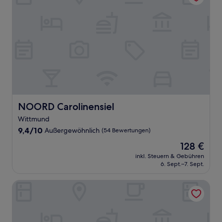
NOORD Carolinensiel
NOORD Carolinensiel
Wittmund
9.4
9,4/10
Außergewöhnlich
(54 Bewertungen)
von
Der
128 €
10,
Preis
Außergewöhnlich,
inkl. Steuern & Gebühren
beträgt
6. Sept.–7. Sept.
(54
128 €
Bewertungen)
Wilhelmshaven Ahoi, Sure Hotel Collection by Best Weste