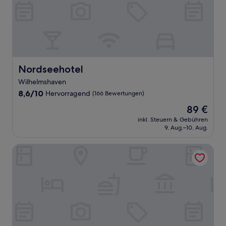
Nordseehotel
Nordseehotel
Wilhelmshaven
8.6
8,6/10
Hervorragend
(166 Bewertungen)
von
Der
89 €
10,
Preis
Hervorragend,
inkl. Steuern & Gebühren
beträgt
9. Aug.–10. Aug.
(166
89 €
Bewertungen)
Sure Hotel by Best Western Wilhelmshaven City