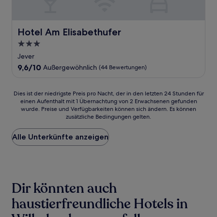
Hotel Am Elisabethufer
Hotel Am Elisabethufer
3.0-
Sterne-
Jever
Unterkunft
9.6
9,6/10
Außergewöhnlich
(44 Bewertungen)
von
10,
Außergewöhnlich,
Dies
Dies ist der niedrigste Preis pro Nacht, der in den letzten 24 Stunden für
(44
einen Aufenthalt mit 1 Übernachtung von 2 Erwachsenen gefunden
ist
wurde. Preise und Verfügbarkeiten können sich ändern. Es können
Bewertungen)
der
zusätzliche Bedingungen gelten.
niedrigste
Preis
Alle Unterkünfte anzeigen
pro
Nacht,
der
in
den
letzten
Dir könnten auch
24 Stunden
für
haustierfreundliche Hotels in
einen
Aufenthalt