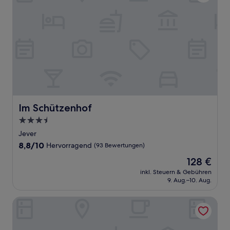
Im Schützenhof
Im Schützenhof
3.5-
Sterne-
Jever
Unterkunft
8.8
8,8/10
Hervorragend
(93 Bewertungen)
von
Der
128 €
10,
Preis
Hervorragend,
inkl. Steuern & Gebühren
beträgt
9. Aug.–10. Aug.
(93
128 €
Bewertungen)
Parkhotel Jever