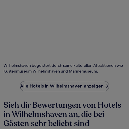
Foto von Novi Titik
Öf
Fo
vo
Wilhelmshaven begeistert durch seine kulturellen Attraktionen wie
No
Küstenmuseum Wilhelmshaven und Marinemuseum.
Tit
Alle Hotels in Wilhelmshaven anzeigen
Sieh dir Bewertungen von Hotels
in Wilhelmshaven an, die bei
Gästen sehr beliebt sind