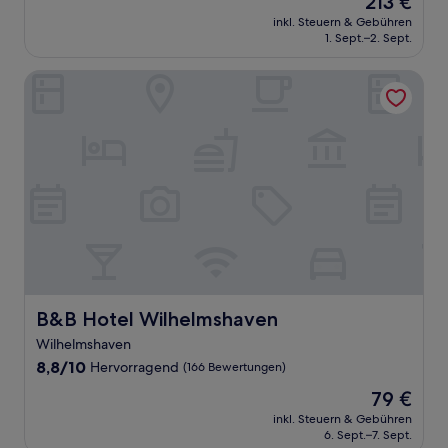
213 €
10,
Preis
Außergewöhnlich,
inkl. Steuern & Gebühren
beträgt
1. Sept.–2. Sept.
(28
213 €
Bewertungen)
B&B Hotel Wilhelmshaven
B&B Hotel Wilhelmshaven
B&B Hotel Wilhelmshaven
Wilhelmshaven
8.8
8,8/10
Hervorragend
(166 Bewertungen)
von
Der
79 €
10,
Preis
Hervorragend,
inkl. Steuern & Gebühren
beträgt
6. Sept.–7. Sept.
(166