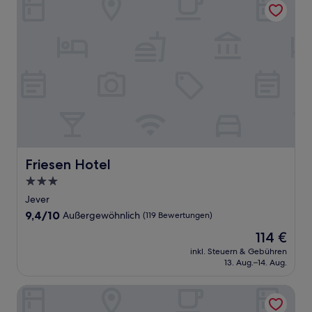
Friesen Hotel
Friesen Hotel
3.0-
Sterne-
Jever
Unterkunft
9.4
9,4/10
Außergewöhnlich
(119 Bewertungen)
von
Der
114 €
10,
Preis
Außergewöhnlich,
inkl. Steuern & Gebühren
beträgt
13. Aug.–14. Aug.
(119
114 €
Bewertungen)
Im Schützenhof