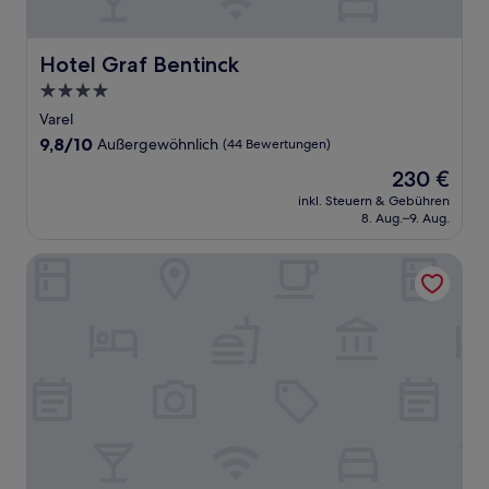
Hotel Graf Bentinck
Hotel Graf Bentinck
4.0-
Sterne-
Varel
Unterkunft
9.8
9,8/10
Außergewöhnlich
(44 Bewertungen)
von
Der
230 €
10,
Preis
Außergewöhnlich,
inkl. Steuern & Gebühren
beträgt
8. Aug.–9. Aug.
(44
230 €
Bewertungen)
Stadthotel Jever