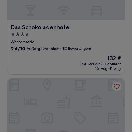
Das Schokoladenhotel
Das Schokoladenhotel
4.0-
Sterne-
Westerstede
Unterkunft
9.4
9,4/10
Außergewöhnlich
(180 Bewertungen)
von
Der
132 €
10,
Preis
Außergewöhnlich,
inkl. Steuern & Gebühren
beträgt
10. Aug.–11. Aug.
(180
132 €
Bewertungen)
Hotel Am Elisabethufer