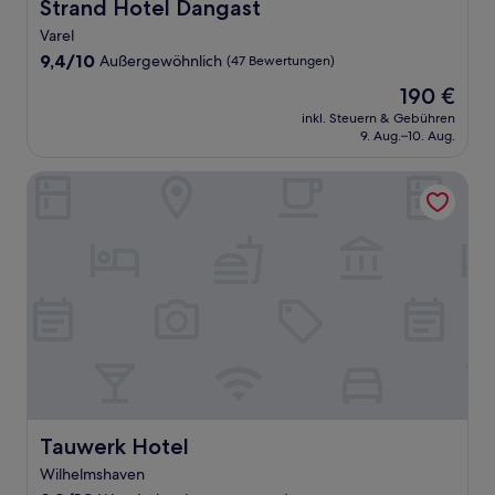
Strand Hotel Dangast
Strand Hotel Dangast
Varel
9.4
9,4/10
Außergewöhnlich
(47 Bewertungen)
von
Der
190 €
10,
Preis
Außergewöhnlich,
inkl. Steuern & Gebühren
beträgt
9. Aug.–10. Aug.
(47
190 €
Bewertungen)
Tauwerk Hotel
Tauwerk Hotel
Tauwerk Hotel
Wilhelmshaven