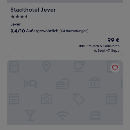
Stadthotel Jever
Stadthotel Jever
3.5-
Sterne-
Jever
Unterkunft
9.4
9,4/10
Außergewöhnlich
(131 Bewertungen)
von
Der
99 €
10,
Preis
Außergewöhnlich,
inkl. Steuern & Gebühren
beträgt
6. Sept.–7. Sept.
(131
99 €
Bewertungen)
Strand Hotel Dangast