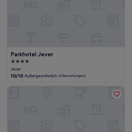
Parkhotel Jever
Parkhotel Jever
4.0-
Sterne-
Jever
Unterkunft
10.0
10/10
Außergewöhnlich
(4 Bewertungen)
von
10,
Das Schokoladenhotel
Außergewöhnlich,
(4
Bewertungen)