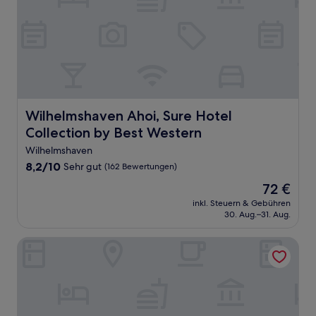
Wilhelmshaven Ahoi, Sure Hotel Collection by Best Wes
Wilhelmshaven Ahoi, Sure Hotel
Collection by Best Western
Wilhelmshaven
8.2
8,2/10
Sehr gut
(162 Bewertungen)
von
Der
72 €
10,
Preis
Sehr
inkl. Steuern & Gebühren
beträgt
30. Aug.–31. Aug.
gut,
72 €
(162
Bewertungen)
Nordseehotel