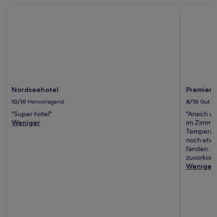
Nordseehotel
Premier I
Nordseehotel
Premier 
10/10
Hervorragend
8/10
Gut
"Super hotel"
"Ansich wa
Weniger
im Zimmer
Temperatu
noch etwa
fanden. Da
zuvorkom
Weniger