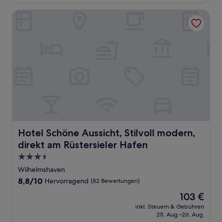
79 €
Bewertungen)
Hotel Schöne Aussicht, Stilvoll modern, direkt am Rüstersi
Hotel Schöne Aussicht, Stilvoll modern, direkt am Rüster
Hotel Schöne Aussicht, Stilvoll modern,
direkt am Rüstersieler Hafen
3.5-
Sterne-
Wilhelmshaven
Unterkunft
8.8
8,8/10
Hervorragend
(82 Bewertungen)
von
Der
103 €
10,
Preis
Hervorragend,
inkl. Steuern & Gebühren
beträgt
25. Aug.–26. Aug.
(82
103 €