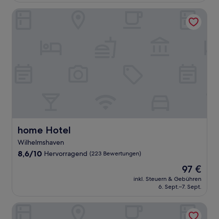
Bewertungen)
home Hotel
home Hotel
home Hotel
Wilhelmshaven
8.6
8,6/10
Hervorragend
(223 Bewertungen)
von
Der
97 €
10,
Preis
Hervorragend,
inkl. Steuern & Gebühren
beträgt
6. Sept.–7. Sept.
(223
97 €
Bewertungen)
NOORD Carolinensiel