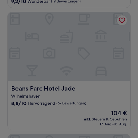
9.2
9,2/10
Wunderbar
(19 Bewertungen)
von
10,
Beans Parc Hotel Jade
Wunderbar,
(19
Bewertungen)
Beans Parc Hotel Jade
Beans Parc Hotel Jade
Wilhelmshaven
8.8
8,8/10
Hervorragend
(67 Bewertungen)
von
Der
104 €
10,
Preis
Hervorragend,
inkl. Steuern & Gebühren
beträgt
17. Aug.–18. Aug.
(67
104 €
Bewertungen)
Friesen Hotel