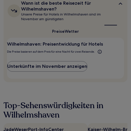
ändern.
Wann
Wann ist die beste Reisezeit für
Es
ist
Wilhelmshaven?
können
die
Unsere Preise für Hotels in Wilhelmshaven sind im
zusätzliche
beste
November am günstigsten
Bedingungen
Reisezeit
für
gelten.
Wilhelmshaven?
Preise
Wetter
Wilhelmshaven: Preisentwicklung für Hotels
Die Preise basieren auf dem Preis für eine Nacht für zwei Reisende.
Unterkünfte im November anzeigen
Top-Sehenswürdigkeiten in
Wilhelmshaven
JadeWeserPort-InfoCenter
Kaiser-Wilhelm-Brü