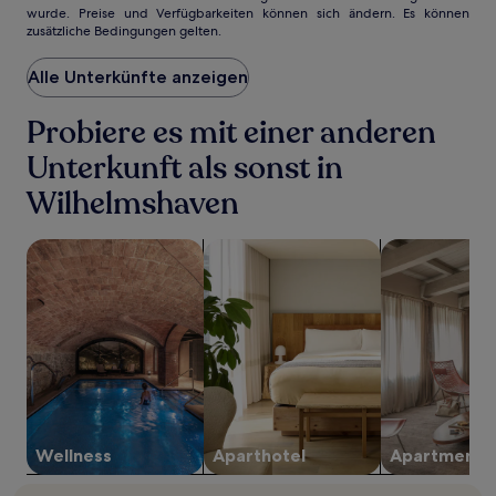
wurde. Preise und Verfügbarkeiten können sich ändern. Es können
der
zusätzliche Bedingungen gelten.
niedrigste
Preis
Alle Unterkünfte anzeigen
pro
Nacht,
der
Probiere es mit einer anderen
in
den
Unterkunft als sonst in
letzten
Wilhelmshaven
24 Stunden
für
einen
Suche nach Unterkünften mit Wellness vor Ort
Suche nach Aparthotels
Suche nach A
Aufenthalt
mit
1 Übernachtung
von
2 Erwachsenen
gefunden
wurde.
Preise
und
Verfügbarkeiten
Wellness
Aparthotel
Apartment
können
sich