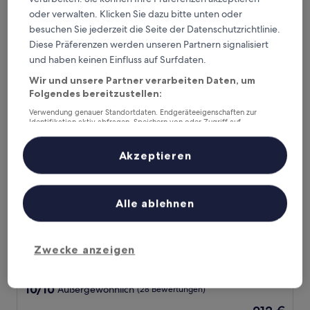
von
oder verwalten. Klicken Sie dazu bitte unten oder
Der
81 €
10,
Preis
besuchen Sie jederzeit die Seite der Datenschutzrichtlinie.
Hervorragend,
inkl. Steuern & Gebühren
beträgt
Diese Präferenzen werden unseren Partnern signalisiert
16. Aug.–17. Aug.
(165
81 €
Bewertungen)
und haben keinen Einfluss auf Surfdaten.
Hotel Fliegerdeich
Wir und unsere Partner verarbeiten Daten, um
Folgendes bereitzustellen:
Verwendung genauer Standortdaten. Endgeräteeigenschaften zur
Identifikation aktiv abfragen. Speichern von oder Zugriff auf
Informationen auf einem Endgerät. Personalisierte Werbung und
Inhalte, Messung von Werbeleistung und der Performance von Inhalten,
Zielgruppenforschung sowie Entwicklung und Verbesserung von
Akzeptieren
Angeboten.
Liste der Partner (Lieferanten)
Alle ablehnen
Hotel Fliegerdeich
Hotel Fliegerdeich
Zwecke anzeigen
3.5-
Sterne-
Wilhelmshaven
Unterkunft
10.0
10/10
Außergewöhnlich
(28 Bewertungen)
von
Der