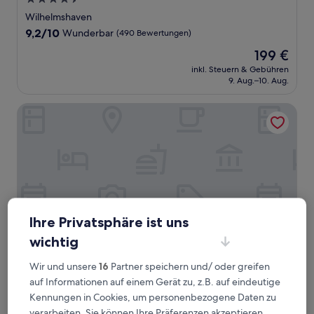
Sterne-
Wilhelmshaven
Unterkunft
9.2
9,2/10
Wunderbar
(490 Bewertungen)
von
Der
199 €
10,
Preis
Wunderbar,
inkl. Steuern & Gebühren
beträgt
9. Aug.–10. Aug.
(490
199 €
Bewertungen)
DORMERO Hotel Wilhelmshaven
Ihre Privatsphäre ist uns
wichtig
Wir und unsere
16
Partner speichern und/ oder greifen
DORMERO Hotel Wilhelmshaven
DORMERO Hotel Wilhelmshaven
auf Informationen auf einem Gerät zu, z.B. auf eindeutige
Wilhelmshaven
Kennungen in Cookies, um personenbezogene Daten zu
8.6
8,6/10
Hervorragend
(165 Bewertungen)
verarbeiten. Sie können Ihre Präferenzen akzeptieren