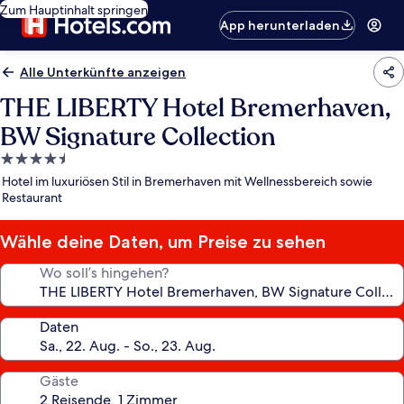
Zum Hauptinhalt springen
App herunterladen
Alle Unterkünfte anzeigen
THE LIBERTY Hotel Bremerhaven,
BW Signature Collection
4.5-
Sterne-
Hotel im luxuriösen Stil in Bremerhaven mit Wellnessbereich sowie
Unterkunft
Restaurant
Wähle deine Daten, um Preise zu sehen
Wo soll’s hingehen?
Daten
Gäste