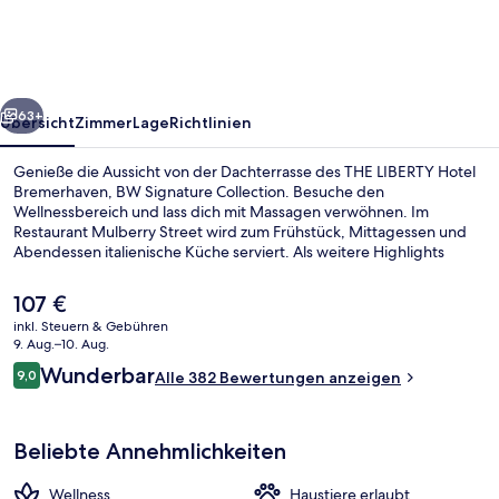
Bremerhaven,
BW
Signature
rück
Weiter
Collection
63+
Übersicht
Zimmer
Lage
Richtlinien
Genieße die Aussicht von der Dachterrasse des THE LIBERTY Hotel
Bremerhaven, BW Signature Collection. Besuche den
Wellnessbereich und lass dich mit Massagen verwöhnen. Im
Restaurant Mulberry Street wird zum Frühstück, Mittagessen und
Abendessen italienische Küche serviert. Als weitere Highlights
bietet dieses Hotel im luxuriösen Stil eine Loungebar, ein
Fitnesscenter und einen Fitnessbereich.
Der
107 €
aktuelle
inkl. Steuern & Gebühren
Preis
9. Aug.–10. Aug.
Junior-Suite, 1 Doppelbett, Balkon | 
beträgt
Bewertungen
Wunderbar
9,0
Alle 382 Bewertungen anzeigen
107 €.
9,0 von 10.
Beliebte Annehmlichkeiten
Wellness
Haustiere erlaubt