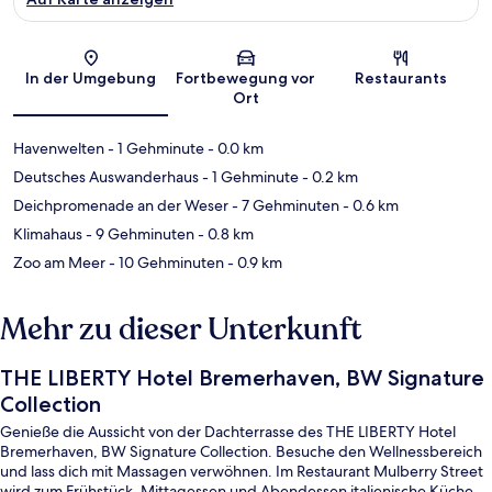
Karte
In der Umgebung
Fortbewegung vor
Restaurants
Ort
Havenwelten
- 1 Gehminute
- 0.0 km
Deutsches Auswanderhaus
- 1 Gehminute
- 0.2 km
Deichpromenade an der Weser
- 7 Gehminuten
- 0.6 km
Klimahaus
- 9 Gehminuten
- 0.8 km
Zoo am Meer
- 10 Gehminuten
- 0.9 km
Mehr zu dieser Unterkunft
THE LIBERTY Hotel Bremerhaven, BW Signature
Collection
Genieße die Aussicht von der Dachterrasse des THE LIBERTY Hotel
Bremerhaven, BW Signature Collection. Besuche den Wellnessbereich
und lass dich mit Massagen verwöhnen. Im Restaurant Mulberry Street
wird zum Frühstück, Mittagessen und Abendessen italienische Küche