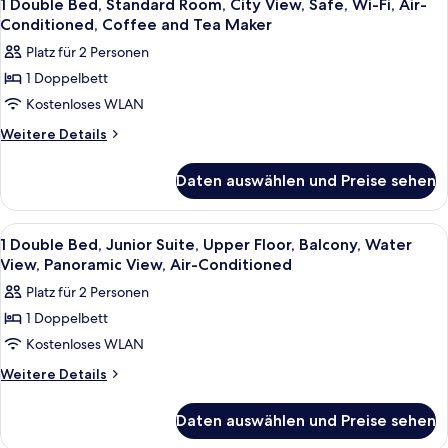
4
Superior
Water
1 Double Bed, Standard Room, City View, Safe, Wi-Fi, Air-
Fotos
Room,
Conditioned, Coffee and Tea Maker
View,
Larger
für
Panoramic
Platz für 2 Personen
Room,
1
View,
Balcony,
1 Doppelbett
Double
Water
Air-
Kostenloses WLAN
Bed,
View,
Conditioned
Panoramic
Standard
Weitere
Weitere Details
anzeigen
View,
Details
Room,
Air-
für
City
Daten auswählen und Preise sehen
Conditioned
1
View,
Double
Safe,
Bed,
Alle
Hochwertige Bettwaren, Minibar, Zimm
4
Standard
Wi-
1 Double Bed, Junior Suite, Upper Floor, Balcony, Water
Fotos
Room,
View, Panoramic View, Air-Conditioned
Fi,
City
für
Air-
Platz für 2 Personen
View,
1
Conditioned,
Safe,
1 Doppelbett
Double
Wi-
Coffee
Kostenloses WLAN
Bed,
Fi,
and
Air-
Junior
Weitere
Weitere Details
Tea
Conditioned,
Details
Suite,
Coffee
Maker
für
Upper
Daten auswählen und Preise sehen
and
1
anzeigen
Floor,
Tea
Double