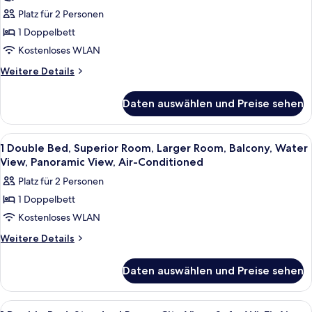
1
Platz für 2 Personen
Doppelbett,
1 Doppelbett
Balkon
Kostenloses WLAN
(Larger
Weitere
Weitere Details
Room)
Details
anzeigen
für
Daten auswählen und Preise sehen
Superior-
Zimmer,
1
Alle
Ein Hotelzimmer mit zwei Betten, eine
5
Doppelbett,
1 Double Bed, Superior Room, Larger Room, Balcony, Water
Fotos
Balkon
View, Panoramic View, Air-Conditioned
(Larger
für
Platz für 2 Personen
Room)
1
1 Doppelbett
Double
Kostenloses WLAN
Bed,
Superior
Weitere
Weitere Details
Details
Room,
für
Larger
Daten auswählen und Preise sehen
1
Room,
Double
Balcony,
Bed,
Alle
Hochwertige Bettwaren, Minibar, Zimm