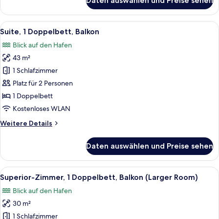
Daten auswählen und Preise sehen
Junior-
Suite,
1
Alle
Blick auf das Wasser mit einer Holz
5
Doppelbett,
Suite, 1 Doppelbett, Balkon
Fotos
Balkon
Blick auf den Hafen
für
43 m²
Suite,
1
1 Schlafzimmer
Doppelbett,
Platz für 2 Personen
Balkon
1 Doppelbett
anzeigen
Kostenloses WLAN
Weitere
Weitere Details
Details
für
Daten auswählen und Preise sehen
Suite,
1
Doppelbett,
Alle
Superior-Zimmer, 1 Doppelbett, Balko
9
Balkon
Superior-Zimmer, 1 Doppelbett, Balkon (Larger Room)
Fotos
Blick auf den Hafen
für
30 m²
Superior-
Zimmer,
1 Schlafzimmer