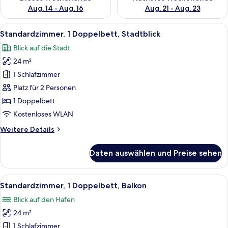
Aug. 14 - Aug. 16
Aug. 21 - Aug. 23
Alle
Ein Hotelzimmer mit einem großen Bet
4
Standardzimmer, 1 Doppelbett, Stadtblick
Fotos
Blick auf die Stadt
für
24 m²
Standardzimmer,
1
1 Schlafzimmer
Doppelbett,
Platz für 2 Personen
Stadtblick
1 Doppelbett
anzeigen
Kostenloses WLAN
Weitere
Weitere Details
Details
für
Daten auswählen und Preise sehen
Standardzimmer,
1
Doppelbett,
Alle
Ein Hotelzimmer mit Bett, Schreibtisc
4
Stadtblick
Standardzimmer, 1 Doppelbett, Balkon
Fotos
Blick auf den Hafen
für
24 m²
Standardzimmer,
1
1 Schlafzimmer