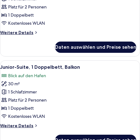
Doppelbett,
Platz für 2 Personen
Balkon
1 Doppelbett
anzeigen
Kostenloses WLAN
Weitere
Weitere Details
Details
für
Daten auswählen und Preise sehen
Standardzimmer,
1
Doppelbett,
Alle
Ein Zimmer mit zwei gestreiften Sesse
5
Balkon
Junior-Suite, 1 Doppelbett, Balkon
Fotos
Blick auf den Hafen
für
30 m²
Junior-
Suite,
1 Schlafzimmer
1
Platz für 2 Personen
Doppelbett,
1 Doppelbett
Balkon
Kostenloses WLAN
anzeigen
Weitere
Weitere Details
Details
für