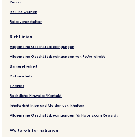
h
o
n
w
A
t
Presse
e
r
s
e
d
e
n
t
i
i
l
n
Bei uns werben
E
e
P
e
B
Reiseveranstalter
r
l
e
r
e
i
r
n
k
s
s
Richtlinien
a
o
e
G
n
r
Allgemeine Geschäftsbedingungen
a
e
s
r
n
i
Allgemeine Geschäftsbedingungen von FeWo-direkt
t
i
e
e
n
l
Barrierefreiheit
n
B
Datenschutz
F
e
i
n
Cookies
t
s
n
e
Rechtliche Hinweise/Kontakt
e
r
s
s
Inhaltsrichtlinien und Melden von Inhalten
s
i
Allgemeine Geschäftsbedingungen für Hotels.com Rewards
r
e
a
l
u
Weitere Informationen
m