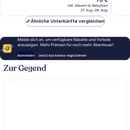
Hervorragend,
Außerge
Preis
19
54
inkl. Steuern & Gebühren
beträgt
27. Aug.–28. Aug.
Bewertungen
Bewert
73 €
Ähnliche Unterkünfte vergleichen
Melde dich an, um verfügbare Rabatte und Vorteile
anzuzeigen. Mehr Prämien für noch mehr Abenteuer!
Anmelden
Jetzt kostenlos registrieren
Zur Gegend