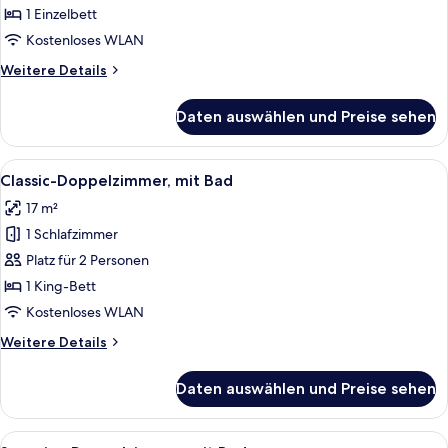
mit
1 Einzelbett
Bad
Kostenloses WLAN
anzeigen
Weitere
Weitere Details
Details
für
Daten auswählen und Preise sehen
Classic-
Einzelzimmer,
mit
Alle
Ein Hotelzimmer mit zwei Betten, Stad
11
Bad
Classic-Doppelzimmer, mit Bad
Fotos
17 m²
für
1 Schlafzimmer
Classic-
Doppelzimmer,
Platz für 2 Personen
mit
1 King-Bett
Bad
Kostenloses WLAN
anzeigen
Weitere
Weitere Details
Details
für
Daten auswählen und Preise sehen
Classic-
Doppelzimmer,
mit
Alle
Ein Hotelzimmer mit zwei Betten, eine