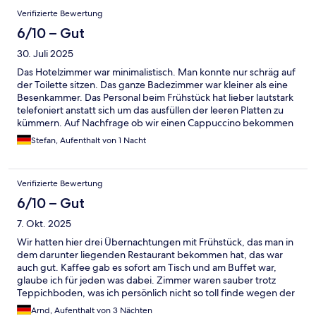
Verifizierte Bewertung
6/10 – Gut
30. Juli 2025
Das Hotelzimmer war minimalistisch. Man konnte nur schräg auf
der Toilette sitzen. Das ganze Badezimmer war kleiner als eine
Besenkammer. Das Personal beim Frühstück hat lieber lautstark
telefoniert anstatt sich um das ausfüllen der leeren Platten zu
kümmern. Auf Nachfrage ob wir einen Cappuccino bekommen
können, wurde unfreundlich von der Bedienung mit "nein"
Stefan, Aufenthalt von 1 Nacht
geantwortet. Sie selber hat sich dann einen Cappuccino
gekocht und am Nebentisch getrunken. Nach 22 Uhr bekommt
man nichts mehr zu trinken im Hotel.
Verifizierte Bewertung
6/10 – Gut
7. Okt. 2025
Wir hatten hier drei Übernachtungen mit Frühstück, das man in
dem darunter liegenden Restaurant bekommen hat, das war
auch gut. Kaffee gab es sofort am Tisch und am Buffet war,
glaube ich für jeden was dabei. Zimmer waren sauber trotz
Teppichboden, was ich persönlich nicht so toll finde wegen der
Hygiene. Das Bad auch sauber bis auf die üblichen Stellen, in
Arnd, Aufenthalt von 3 Nächten