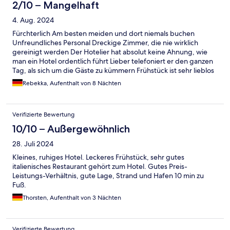
2/10 – Mangelhaft
4. Aug. 2024
Fürchterlich Am besten meiden und dort niemals buchen
Unfreundliches Personal Dreckige Zimmer, die nie wirklich
gereinigt werden Der Hotelier hat absolut keine Ahnung, wie
man ein Hotel ordentlich führt Lieber telefoniert er den ganzen
Tag, als sich um die Gäste zu kümmern Frühstück ist sehr lieblos
und hat wenig Auwahl Schmeckt wie vom Supermarkt mit
Rebekka, Aufenthalt von 8 Nächten
Aufbackbackwaren etc Das Zimmer war groß, allerdings staubig
Die Dusche war voll mit Schimmel, der Föhn hat nicht
funktioniert Die Krönung war bei der Abreise ein Wurm im
Verifizierte Bewertung
Schrank (Gesundheitsamt und DeHoGa werden entsprechend
darüber informiert) Die positiven Bewertungen kann ich hier
10/10 – Außergewöhnlich
absolut gar nicht nachvollziehen Wir kommen gerne nach
28. Juli 2024
Carolinensiel, aber nie wieder in dieses Hotel
Kleines, ruhiges Hotel. Leckeres Frühstück, sehr gutes
italienisches Restaurant gehört zum Hotel. Gutes Preis-
Leistungs-Verhältnis, gute Lage, Strand und Hafen 10 min zu
Fuß.
Thorsten, Aufenthalt von 3 Nächten
Verifizierte Bewertung