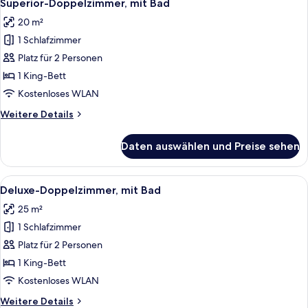
8
Bad
Superior-Doppelzimmer, mit Bad
Fotos
20 m²
für
1 Schlafzimmer
Superior-
Doppelzimmer,
Platz für 2 Personen
mit
1 King-Bett
Bad
Kostenloses WLAN
anzeigen
Weitere
Weitere Details
Details
für
Daten auswählen und Preise sehen
Superior-
Doppelzimmer,
mit
Alle
Ein modernes Hotelzimmer mit großem 
19
Bad
Deluxe-Doppelzimmer, mit Bad
Fotos
25 m²
für
1 Schlafzimmer
Deluxe-
Doppelzimmer,
Platz für 2 Personen
mit
1 King-Bett
Bad
Kostenloses WLAN
anzeigen
Weitere
Weitere Details