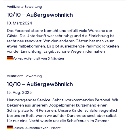
Verifizierte Bewertung
10/10 – Außergewöhnlich
10. März 2024
Das Personal ist sehr bemüht und erfüllt viele Wünsche der
Gäste. Die Unterkunft war sehr ruhig und die Einrichtung ist
recht neu renoviert, Von den anderen Gästen hat man kaum
etwas mitbekommen. Es gibt ausreichende Parkmöglichkeiten
vor der Einrichtung. Es gibt schöne Wege in der nahen
Umgebung die zum Radfahren einladen. Wir kommen gerne
Volker, Aufenthalt von 3 Nächten
wieder.
Verifizierte Bewertung
10/10 – Außergewöhnlich
15. Aug. 2025
Hervorragender Service. Sehr zuvorkommendes Personal. Wir
bekamen aus unserem Doppelzimmer kurzerhand einen
Schlafplätze für 4 Personen. Unsere Kinder schlafen eigentlich
bei uns im Bett, wenn wir auf der Durchreise sind, aber selbst
für nur eine Nacht wurde uns die Schlafcouch im Zimmer
ausgeklappt und vorbereitet. Dazu kommt, dass wir am
Jessica, Aufenthalt von 1 Nacht