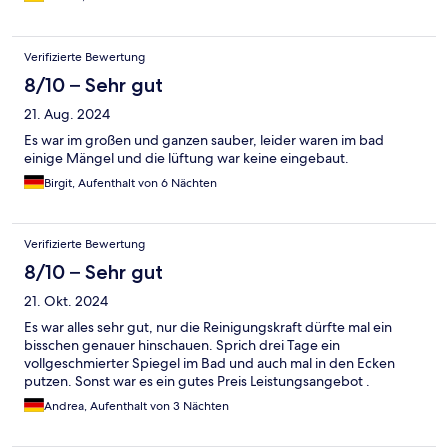
nächsten Tag bereits vor der Frühstückszeit raus mussten, um
unseren Bus zu erreichen. Das Frühstück wurde nur für uns 1h
früher angerichtet. Das nenne ich mal eine wirklich
Verifizierte Bewertung
hervorragende Unterkunft. Alles ist modern und neu
eingerichtet. Wir kommen auf jeden Fall wieder!
8/10 – Sehr gut
21. Aug. 2024
Es war im großen und ganzen sauber, leider waren im bad
einige Mängel und die lüftung war keine eingebaut.
Birgit, Aufenthalt von 6 Nächten
Verifizierte Bewertung
8/10 – Sehr gut
21. Okt. 2024
Es war alles sehr gut, nur die Reinigungskraft dürfte mal ein
bisschen genauer hinschauen. Sprich drei Tage ein
vollgeschmierter Spiegel im Bad und auch mal in den Ecken
putzen. Sonst war es ein gutes Preis Leistungsangebot .
Andrea, Aufenthalt von 3 Nächten