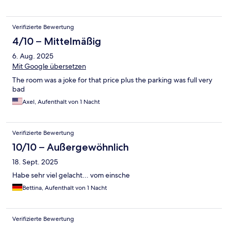
der Duschkabine Silikonfugen und Laufschienen, die eine
besondere Pflege und regelmäßige Wartung bzw. Erneuerung
brauchen. Wir hatten ein Zimmer mit zwei kleinen Dachfenstern
Verifizierte Bewertung
in der Dachschrägen, die sind aber so hoch das man nicht aus
dem Fenster schauen konnte. Parkplätze gibt es am Hotel, nur
4/10 – Mittelmäßig
bekommt man nie einen, weil viele auf zwei Plätze stehen oder
6. Aug. 2025
es stehen fremde auf den Plätzen, die im Restaurant sind oder
von dort einfach spazieren gehen. Leider kümmert sich auch
Mit Google übersetzen
niemand vom Hotel um das Problem.
The room was a joke for that price plus the parking was full very
bad
Axel, Aufenthalt von 1 Nacht
Verifizierte Bewertung
10/10 – Außergewöhnlich
18. Sept. 2025
Habe sehr viel gelacht... vom einsche
Bettina, Aufenthalt von 1 Nacht
Verifizierte Bewertung