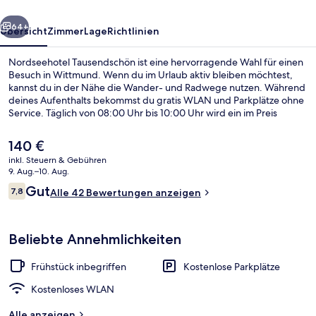
rück
Weiter
64+
Übersicht
Zimmer
Lage
Richtlinien
Nordseehotel Tausendschön ist eine hervorragende Wahl für einen
Besuch in Wittmund. Wenn du im Urlaub aktiv bleiben möchtest,
kannst du in der Nähe die Wander- und Radwege nutzen. Während
deines Aufenthalts bekommst du gratis WLAN und Parkplätze ohne
Service. Täglich von 08:00 Uhr bis 10:00 Uhr wird ein im Preis
inbegriffenes Frühstücksbuffet serviert.
Der
140 €
aktuelle
inkl. Steuern & Gebühren
Preis
9. Aug.–10. Aug.
Superior-Doppelzimmer, mit Bad | Zi
beträgt
Bewertungen
Gut
7,8
Alle 42 Bewertungen anzeigen
140 €.
7,8 von 10.
Beliebte Annehmlichkeiten
Frühstück inbegriffen
Kostenlose Parkplätze
Kostenloses WLAN
Alle anzeigen