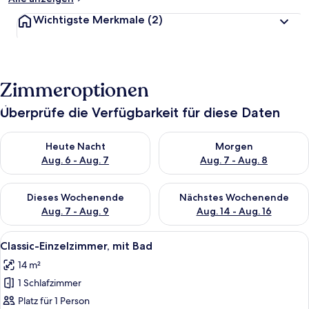
Wichtigste Merkmale
(2)
Zimmeroptionen
Überprüfe die Verfügbarkeit für diese Daten
Überprüfe die Verfügbarkeit für heute Nacht, Aug. 6 - Aug. 7.
Überprüfe die Verfügbarkeit f
Heute Nacht
Morgen
Aug. 6 - Aug. 7
Aug. 7 - Aug. 8
Überprüfe die Verfügbarkeit für dieses Wochenende, Aug. 7 - 
Überprüfe die Verfügbarkeit f
Dieses Wochenende
Nächstes Wochenende
Aug. 7 - Aug. 9
Aug. 14 - Aug. 16
Alle
Ein kleines Hotelzimmer mit Bett, Schre
9
Classic-Einzelzimmer, mit Bad
Fotos
14 m²
für
1 Schlafzimmer
Classic-
Einzelzimmer,
Platz für 1 Person