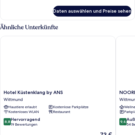
Details
für
Daten auswählen und Preise sehen
Deluxe-
Doppelzimmer,
mit
Ähnliche Unterkünfte
Bad
Hotel Küstenklang by ANS
NOORD C
Hotel
NOORD
Hotel Küstenklang by ANS
NOORD 
Küstenklang
Caroline
Wittmund
Wittmu
by
Wittmu
Haustiere erlaubt
Kostenlose Parkplätze
Wellne
ANS
Kostenloses WLAN
Restaurant
Parkpl
Wittmund
8.8
9.4
Hervorragend
Auß
8,8
9,4
von
von
19 Bewertungen
54 B
10,
10,
Der
73 €